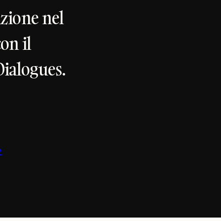
azione nel
on il
Dialogues.
→