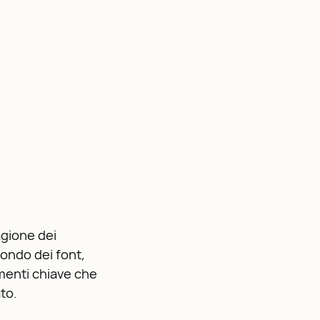
agione dei
mondo dei font,
ementi chiave che
to.