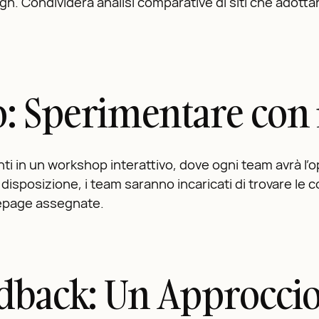
sign. Condividerà analisi comparative di siti che adotta
: Sperimentare con 
ti in un workshop interattivo, dove ogni team avrà l’
 disposizione, i team saranno incaricati di trovare le 
mepage assegnate.
edback: Un Approccio