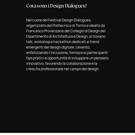
Cosa sono i Design Dialogues?
Nel cuore del Festival Design Dialogues,
organizzato dal Politecnico di Torino e ideato da
Francesco Provenzano del Collegio di Design del
Dipartimento di Architettura e Design, si trovano
talk, workshop e hackathon dedicati ai trend
emergenti del design digitale. L’evento,
enfatizzando l’inclusione, fornisce ai partecipanti
tips pratici e opportunità di sviluppare un pensiero
innovativo, favorendo la collaborazione e la
crescita professionale nel campo del design.