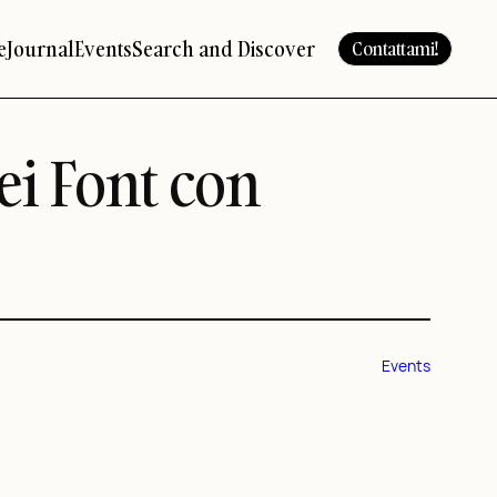
e
Journal
Events
Search and Discover
Contattami!
ei Font con
Events