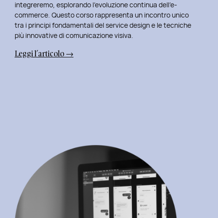
integreremo, esplorando l’evoluzione continua dell’e-
commerce. Questo corso rappresenta un incontro unico
tra i principi fondamentali del service design e le tecniche
più innovative di comunicazione visiva.
:
Leggi l’articolo →
Terza
Edizione
del
Corso
di
Design
per
il
Retail
Digitale
al
Politecnico
di
Torino