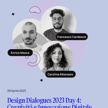
al
Polito
con
il
Team
di
Serenis.
28 Aprile 2023
Design Dialogues 2023 Day 4:
Creatività e Innovazione Digitale