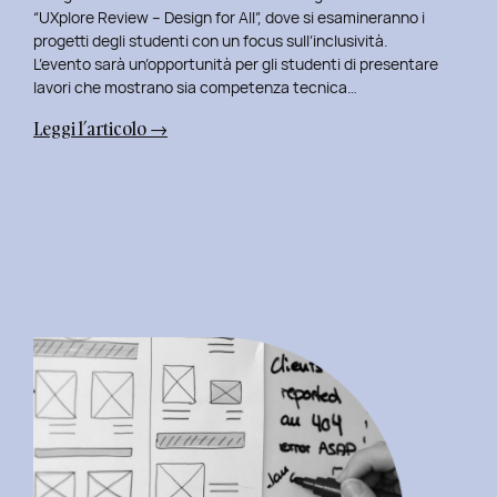
“UXplore Review – Design for All”, dove si esamineranno i
progetti degli studenti con un focus sull’inclusività.
L’evento sarà un’opportunità per gli studenti di presentare
lavori che mostrano sia competenza tecnica…
:
Leggi l’articolo →
Uxplore
ISTUD
Edition:
Portfolio
Review
Speciale
per
gli
studenti
del
Master
in
User