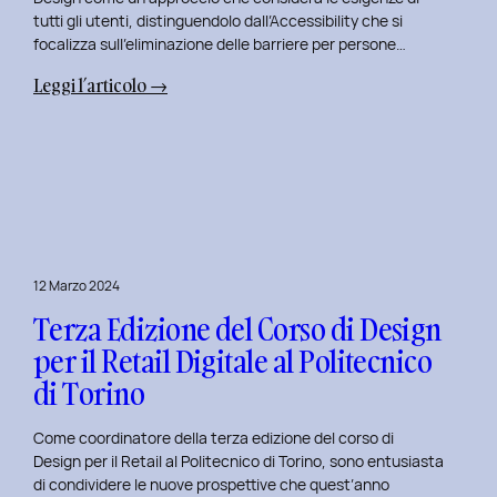
tutti gli utenti, distinguendolo dall’Accessibility che si
focalizza sull’eliminazione delle barriere per persone…
:
Leggi l’articolo →
Cosa
è
l’inclusive
design?
Quale
differenza
c’è
12 Marzo 2024
tra
Terza Edizione del Corso di Design
Inclusive
design
per il Retail Digitale al Politecnico
e
di Torino
Accessibility.
Come coordinatore della terza edizione del corso di
Design per il Retail al Politecnico di Torino, sono entusiasta
di condividere le nuove prospettive che quest’anno