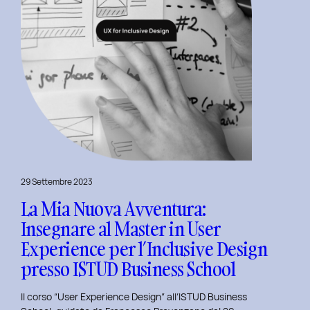
Experience
per
l’Inclusive
Design
29 Settembre 2023
La Mia Nuova Avventura:
Insegnare al Master in User
Experience per l’Inclusive Design
presso ISTUD Business School
Il corso “User Experience Design” all’ISTUD Business