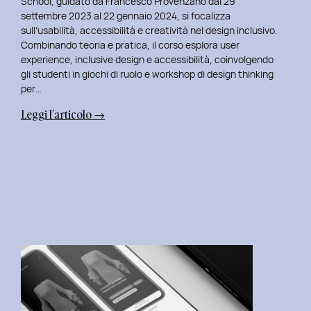
School, guidato da Francesco Provenzano dal 29
settembre 2023 al 22 gennaio 2024, si focalizza
sull’usabilità, accessibilità e creatività nel design inclusivo.
Combinando teoria e pratica, il corso esplora user
experience, inclusive design e accessibilità, coinvolgendo
gli studenti in giochi di ruolo e workshop di design thinking
per…
:
Leggi l’articolo →
La
Mia
Nuova
Avventura:
Insegnare
al
Master
in
User
Experience
per