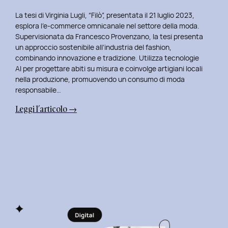
La tesi di Virginia Lugli, “Filò”, presentata il 21 luglio 2023,
esplora l’e-commerce omnicanale nel settore della moda.
Supervisionata da Francesco Provenzano, la tesi presenta
un approccio sostenibile all’industria del fashion,
combinando innovazione e tradizione. Utilizza tecnologie
AI per progettare abiti su misura e coinvolge artigiani locali
nella produzione, promuovendo un consumo di moda
responsabile…
:
Leggi l’articolo →
Presentazione
della
Tesi
‘Filò’
di
Virginia
Lugli:
Innovazione
e