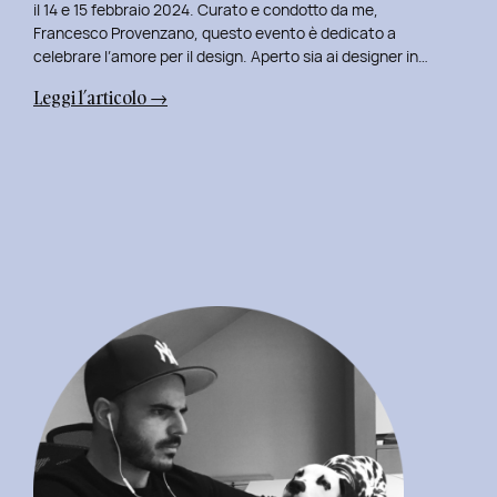
il 14 e 15 febbraio 2024. Curato e condotto da me,
Francesco Provenzano, questo evento è dedicato a
celebrare l’amore per il design. Aperto sia ai designer in…
:
Leggi l’articolo →
Uxplore
Love
Edition
2024:
Portfolio
Review
Speciale
per
San
Valentino
e
San
Faustino