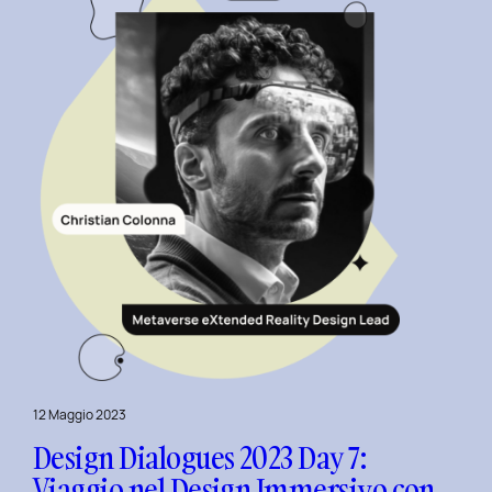
e
Motion
Design
con
Giovanna
Crise.
12 Maggio 2023
Design Dialogues 2023 Day 7:
Viaggio nel Design Immersivo con