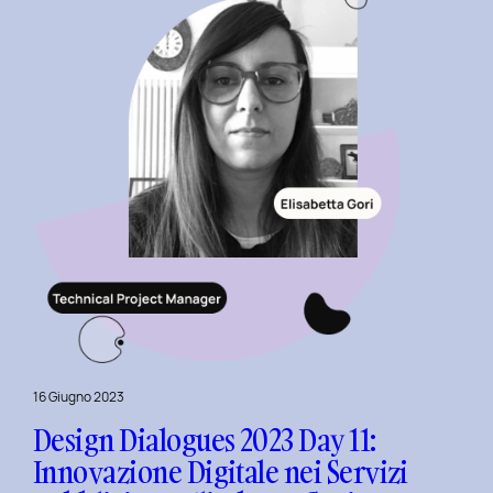
Sostenibilità
nel
Fashion
E-
commerce
al
Politecnico
di
Torino
16 Giugno 2023
Design Dialogues 2023 Day 11:
Innovazione Digitale nei Servizi