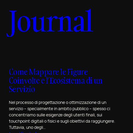
l
Journal
2
i
0
t
2
e
4
c
:
n
P
i
o
c
r
o
t
d
Come Mappare le Figure
f
i
o
Coinvolte e l’Ecosistema di un
T
l
Servizio
o
i
r
o
i
Nel processo di progettazione o ottimizzazione di un
R
servizio – specialmente in ambito pubblico – spesso ci
n
e
concentriamo sulle esigenze degli utenti finali, sui
o
v
touchpoint digitali o fisici e sugli obiettivi da raggiungere.
Tuttavia, uno degli…
i