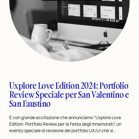
l
C
o
r
s
o
d
i
D
e
s
Uxplore Love Edition 2024: Portfolio
i
Review Speciale per San Valentino e
g
San Faustino
n
p
e
È con grande eccitazione che annunciamo “Uxplore Love
Edition: Portfolio Review per la Festa degli Innamorati”, un
r
evento speciale di revisione del portfolio UX/UI che si…
i