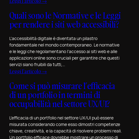
:
Leggi l’articolo →
e
C
w
Quali sono le Normative e le Leggi
o
S
per rendere i siti web accessibili?
m
p
e
e
M
L’accessibilità digitale è diventata un pilastro
c
fondamentale nel mondo contemporaneo. Le normative
a
i
e le leggi che regolamentano l’accesso ai siti web e alle
p
a
applicazioni online sono cruciali per garantire che questi
p
l
servizi siano fruibili da tutti,…
a
e
:
Leggi l’articolo →
r
p
Q
e
Come si può misurare l’efficacia
e
u
l
r
di un portfolio in termini di
a
e
S
l
occupabilità nel settore UX/UI?
F
a
i
i
n
s
L’efficacia di un portfolio nel settore UX/UI può essere
g
V
o
misurata considerando come esso dimostri competenze
u
a
n
chiave, creatività, e la capacità di risolvere problemi reali.
r
l
Un portfolio efficace dovrebbe mostrare un processo di
o