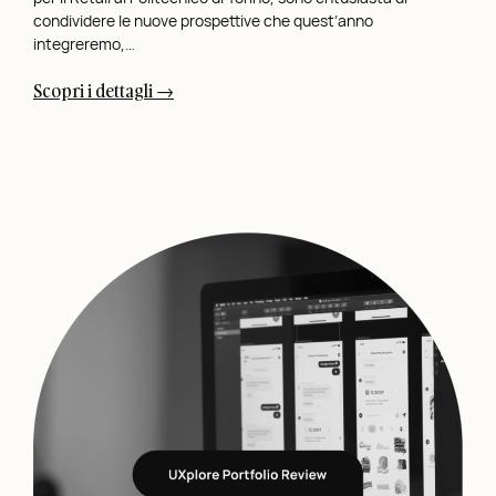
condividere le nuove prospettive che quest’anno
integreremo,…
:
Scopri i dettagli →
T
e
r
z
a
E
d
i
z
i
o
n
e
d
e