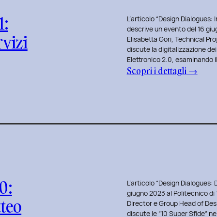
S
d
z
s
p
a
1:
i
i
e
e
L’articolo “Design Dialogues: I
n
descrive un evento del 16 gi
T
o
g
c
rvizi
Elisabetta Gori, Technical Pr
V
o
n
n
i
discute la digitalizzazione dei 
a
r
e
a
a
Elettronico 2.0, esaminando il
l
:
i
d
Scopri i dettagli →
r
l
e
D
n
e
e
e
n
e
o
l
a
p
t
s
l
l
e
i
i
a
M
r
n
g
T
a
g
o
n
e
s
l
e
D
s
t
i
S
i
i
e
s
0:
L’articolo “Design Dialogues: 
a
a
‘
r
t
giugno 2023 al Politecnico di
n
tteo
l
F
i
u
Director e Group Head of Des
F
o
i
discute le “10 Super Sfide” n
n
d