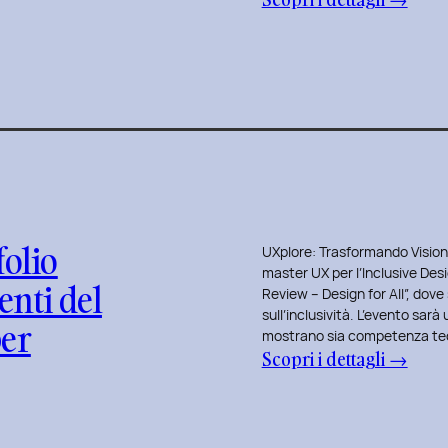
n
U
e
x
d
p
e
l
l
o
C
r
o
e
r
L
s
o
o
folio
UXplore: Trasformando Visioni 
v
d
master UX per l’Inclusive Des
enti del
e
Review – Design for All”, dove
i
sull’inclusività. L’evento sarà
E
per
D
mostrano sia competenza te
d
e
:
Scopri i dettagli →
i
s
U
t
i
x
i
g
p