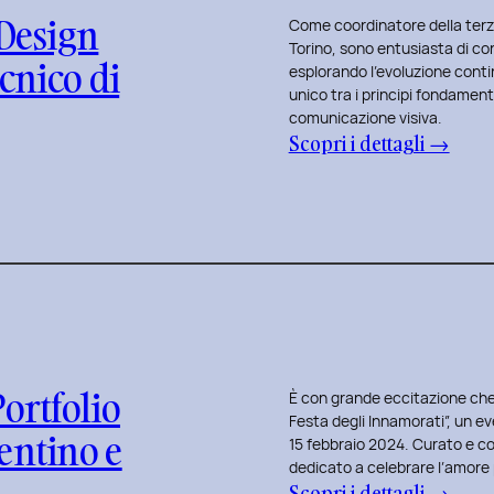
 Design
Come coordinatore della terza 
Torino, sono entusiasta di co
ecnico di
esplorando l’evoluzione cont
unico tra i principi fondament
comunicazione visiva.
:
Scopri i dettagli →
T
e
r
z
a
E
d
i
ortfolio
È con grande eccitazione che
z
Festa degli Innamorati”, un eve
entino e
i
15 febbraio 2024. Curato e 
o
dedicato a celebrare l’amore p
:
Scopri i dettagli →