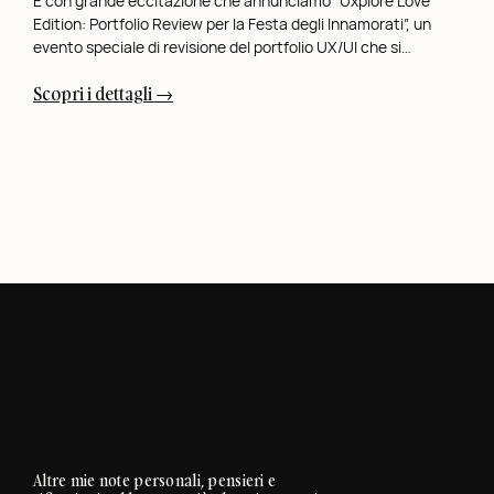
È con grande eccitazione che annunciamo “Uxplore Love
Edition: Portfolio Review per la Festa degli Innamorati”, un
r
evento speciale di revisione del portfolio UX/UI che si…
i
l
:
Scopri i dettagli →
R
U
e
x
t
p
a
l
i
o
l
r
D
e
i
L
g
o
i
v
t
e
a
E
l
d
e
i
a
Altre mie note personali, pensieri e
t