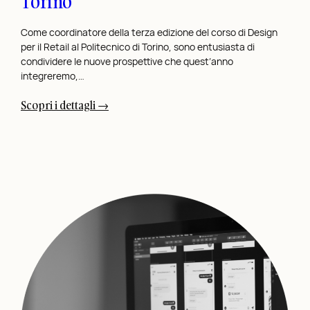
Torino
Come coordinatore della terza edizione del corso di Design
per il Retail al Politecnico di Torino, sono entusiasta di
condividere le nuove prospettive che quest’anno
integreremo,…
:
Scopri i dettagli →
T
e
r
z
a
E
d
i
z
i
o
n