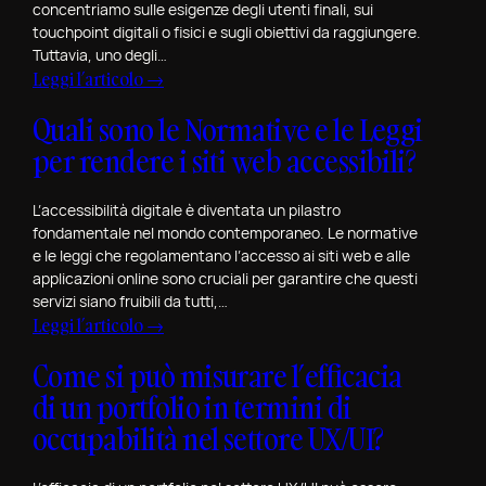
e
concentriamo sulle esigenze degli utenti finali, sui
o
v
touchpoint digitali o fisici e sugli obiettivi da raggiungere.
Tuttavia, uno degli…
i
:
Leggi l’articolo →
e
C
w
Quali sono le Normative e le Leggi
o
S
per rendere i siti web accessibili?
m
p
e
e
M
L’accessibilità digitale è diventata un pilastro
c
fondamentale nel mondo contemporaneo. Le normative
a
i
e le leggi che regolamentano l’accesso ai siti web e alle
p
a
applicazioni online sono cruciali per garantire che questi
p
l
servizi siano fruibili da tutti,…
a
e
:
Leggi l’articolo →
r
p
Q
e
Come si può misurare l’efficacia
e
u
l
r
di un portfolio in termini di
a
e
S
l
occupabilità nel settore UX/UI?
F
a
i
i
n
s