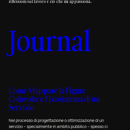
riflessioni sul lavoro e ciò che mi appassiona.
l
i
P
o
o
n
l
Journal
2
i
0
t
2
e
4
c
:
n
P
i
o
c
r
o
t
d
Come Mappare le Figure
f
i
o
Coinvolte e l’Ecosistema di un
T
l
Servizio
o
i
r
o
i
Nel processo di progettazione o ottimizzazione di un
R
servizio – specialmente in ambito pubblico – spesso ci
n