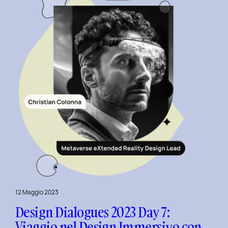
e
Motion
Design
con
Giovanna
Crise.
12 Maggio 2023
Design Dialogues 2023 Day 7:
Viaggio nel Design Immersivo con