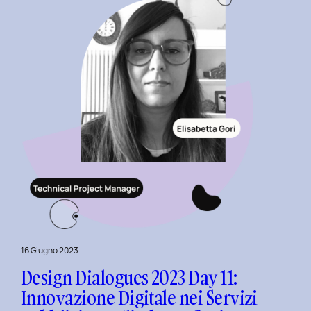
Sostenibilità
nel
Fashion
E-
commerce
al
Politecnico
di
Torino
16 Giugno 2023
Design Dialogues 2023 Day 11:
Innovazione Digitale nei Servizi