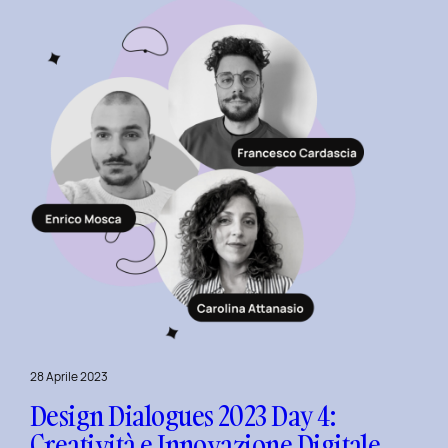
al
Polito
con
il
Team
di
Serenis.
28 Aprile 2023
Design Dialogues 2023 Day 4:
Creatività e Innovazione Digitale