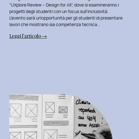
“UXplore Review – Design for All”, dove si esamineranno i
progetti degli studenti con un focus sull’inclusività.
L’evento sarà un’opportunità per gli studenti di presentare
lavori che mostrano sia competenza tecnica…
:
Leggi l’articolo →
Uxplore
ISTUD
Edition:
Portfolio
Review
Speciale
per
gli
studenti
del
Master
in
User