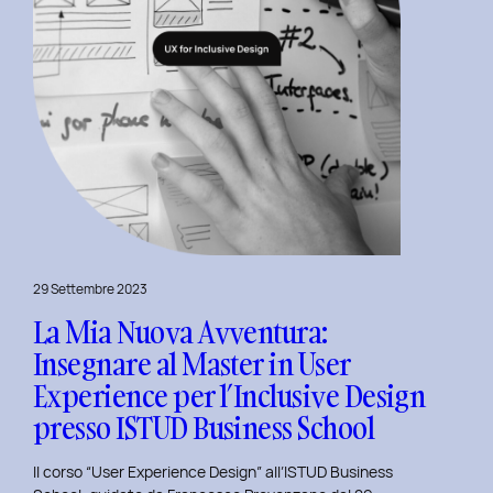
Experience
per
l’Inclusive
Design
29 Settembre 2023
La Mia Nuova Avventura:
Insegnare al Master in User
Experience per l’Inclusive Design
presso ISTUD Business School
Il corso “User Experience Design” all’ISTUD Business