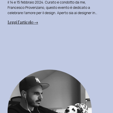
il 14 e 15 febbraio 2024. Curato e condotto da me,
Francesco Provenzano, questo evento è dedicato a
celebrare l’amore per il design. Aperto sia ai designer in…
:
Leggi l’articolo →
Uxplore
Love
Edition
2024:
Portfolio
Review
Speciale
per
San
Valentino
e
San
Faustino