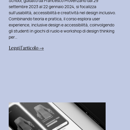
School, guidato da Francesco Provenzano dal 29
settembre 2023 al 22 gennaio 2024, si focalizza
sull’usabilità, accessibilità e creatività nel design inclusivo.
Combinando teoria e pratica, il corso esplora user
experience, inclusive design e accessibilità, coinvolgendo
gli studenti in giochi di ruolo e workshop di design thinking
per…
:
Leggi l’articolo →
La
Mia
Nuova
Avventura:
Insegnare
al
Master
in
User
Experience
per