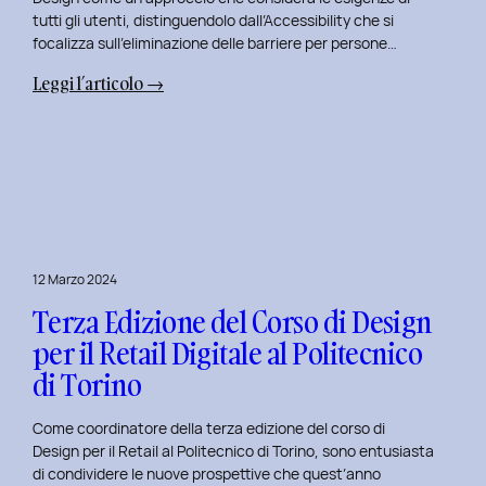
tutti gli utenti, distinguendolo dall’Accessibility che si
focalizza sull’eliminazione delle barriere per persone…
:
Leggi l’articolo →
Cosa
è
l’inclusive
design?
Quale
differenza
c’è
12 Marzo 2024
tra
Terza Edizione del Corso di Design
Inclusive
design
per il Retail Digitale al Politecnico
e
di Torino
Accessibility.
Come coordinatore della terza edizione del corso di
Design per il Retail al Politecnico di Torino, sono entusiasta
di condividere le nuove prospettive che quest’anno