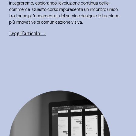
integreremo, esplorando l’evoluzione continua dell’e-
commerce. Questo corso rappresenta un incontro unico
tra i principi fondamentali del service design e le tecniche
più innovative di comunicazione visiva.
:
Leggi l’articolo →
Terza
Edizione
del
Corso
di
Design
per
il
Retail
Digitale
al
Politecnico
di
Torino