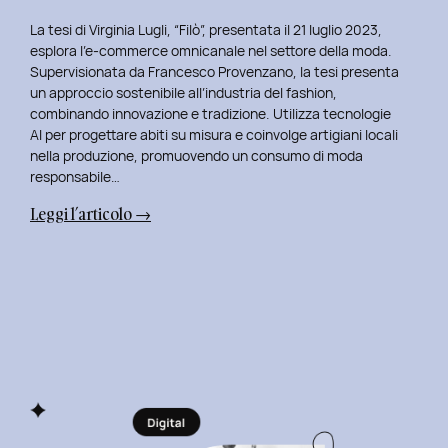
La tesi di Virginia Lugli, “Filò”, presentata il 21 luglio 2023,
esplora l’e-commerce omnicanale nel settore della moda.
Supervisionata da Francesco Provenzano, la tesi presenta
un approccio sostenibile all’industria del fashion,
combinando innovazione e tradizione. Utilizza tecnologie
AI per progettare abiti su misura e coinvolge artigiani locali
nella produzione, promuovendo un consumo di moda
responsabile…
:
Leggi l’articolo →
Presentazione
della
Tesi
‘Filò’
di
Virginia
Lugli:
Innovazione
e