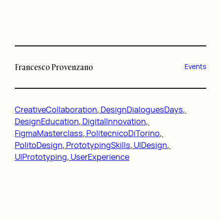
Francesco Provenzano
Events
CreativeCollaboration
, 
DesignDialoguesDays
, 
DesignEducation
, 
DigitalInnovation
, 
FigmaMasterclass
, 
PolitecnicoDiTorino
, 
PolitoDesign
, 
PrototypingSkills
, 
UIDesign
, 
UIPrototyping
, 
UserExperience