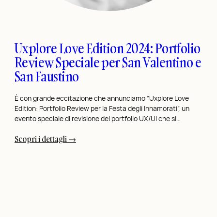
i
D
e
s
Uxplore Love Edition 2024: Portfolio
i
Review Speciale per San Valentino e
g
San Faustino
n
p
e
È con grande eccitazione che annunciamo “Uxplore Love
Edition: Portfolio Review per la Festa degli Innamorati”, un
r
evento speciale di revisione del portfolio UX/UI che si…
i
l
:
Scopri i dettagli →
R
U
e
x
t
p
a
l
i
o
l
r
D