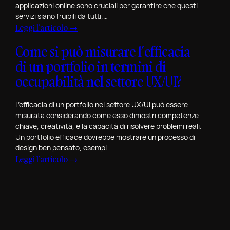
applicazioni online sono cruciali per garantire che questi
p
l
servizi siano fruibili da tutti,…
a
e
:
Leggi l’articolo →
r
p
Q
e
Come si può misurare l’efficacia
e
u
l
r
di un portfolio in termini di
a
e
S
l
occupabilità nel settore UX/UI?
F
a
i
i
n
s
L’efficacia di un portfolio nel settore UX/UI può essere
g
V
o
misurata considerando come esso dimostri competenze
u
a
n
chiave, creatività, e la capacità di risolvere problemi reali.
r
l
Un portfolio efficace dovrebbe mostrare un processo di
o
e
e
design ben pensato, esempi…
l
C
:
Leggi l’articolo →
n
e
o
C
t
N
i
o
i
o
n
m
n
r
v
e
o
m
o
s
e
a