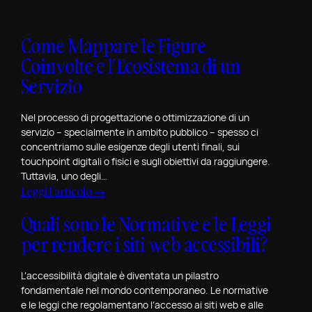
c
r
o
t
d
Come Mappare le Figure
f
i
o
Coinvolte e l’Ecosistema di un
T
l
Servizio
o
i
r
o
i
Nel processo di progettazione o ottimizzazione di un
R
servizio – specialmente in ambito pubblico – spesso ci
n
e
concentriamo sulle esigenze degli utenti finali, sui
o
v
touchpoint digitali o fisici e sugli obiettivi da raggiungere.
Tuttavia, uno degli…
i
:
Leggi l’articolo →
e
C
w
Quali sono le Normative e le Leggi
o
S
per rendere i siti web accessibili?
m
p
e
e
M
L’accessibilità digitale è diventata un pilastro
c
fondamentale nel mondo contemporaneo. Le normative
a
i
e le leggi che regolamentano l’accesso ai siti web e alle
p
a