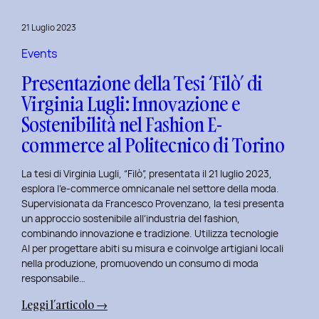
al
Master
21 Luglio 2023
in
User
Events
Experience
Presentazione della Tesi ‘Filò’ di
per
Virginia Lugli: Innovazione e
l’Inclusive
Sostenibilità nel Fashion E-
Design
presso
commerce al Politecnico di Torino
ISTUD
Business
La tesi di Virginia Lugli, “Filò”, presentata il 21 luglio 2023,
School
esplora l’e-commerce omnicanale nel settore della moda.
Supervisionata da Francesco Provenzano, la tesi presenta
un approccio sostenibile all’industria del fashion,
combinando innovazione e tradizione. Utilizza tecnologie
AI per progettare abiti su misura e coinvolge artigiani locali
nella produzione, promuovendo un consumo di moda
responsabile…
:
Leggi l’articolo →