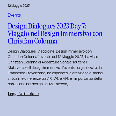
del
12 Maggio 2023
Brand
Strategy
Events
e
Design Dialogues 2023 Day 7:
Motion
Viaggio nel Design Immersivo con
Design
Christian Colonna.
con
Giovanna
Design Dialogues: Viaggio nel Design Immersivo con
Crise.
Christian Colonna”, evento del 12 Maggio 2023, ha visto
Christian Colonna di Accenture Song discutere il
Metaverso e il design immersivo. L’evento, organizzato da
Francesco Provenzano, ha esplorato la creazione di mondi
virtuali, le differenze tra AR, VR, e MR, e l’importanza della
narrazione nel design del Metaverso,…
:
Leggi l’articolo →
Design
Dialogues
2023