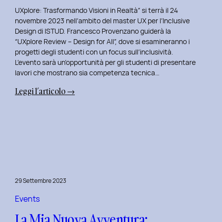
UXplore: Trasformando Visioni in Realtà” si terrà il 24
novembre 2023 nell’ambito del master UX per l’Inclusive
Design di ISTUD. Francesco Provenzano guiderà la
“UXplore Review – Design for All”, dove si esamineranno i
progetti degli studenti con un focus sull’inclusività.
L’evento sarà un’opportunità per gli studenti di presentare
lavori che mostrano sia competenza tecnica…
:
Leggi l’articolo →
Uxplore
ISTUD
Edition:
Portfolio
Review
Speciale
per
29 Settembre 2023
gli
studenti
Events
del
La Mia Nuova Avventura:
Master