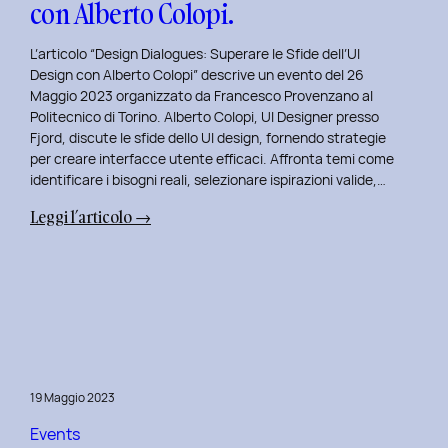
con Alberto Colopi.
L’articolo “Design Dialogues: Superare le Sfide dell’UI
Design con Alberto Colopi” descrive un evento del 26
Maggio 2023 organizzato da Francesco Provenzano al
Politecnico di Torino. Alberto Colopi, UI Designer presso
Fjord, discute le sfide dello UI design, fornendo strategie
per creare interfacce utente efficaci. Affronta temi come
identificare i bisogni reali, selezionare ispirazioni valide,…
:
Leggi l’articolo →
Design
Dialogues
2023
Day
9:
Superare
le
19 Maggio 2023
Sfide
dell’UI
Events