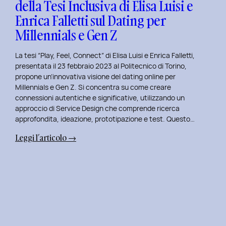
della Tesi Inclusiva di Elisa Luisi e
Mia
Enrica Falletti sul Dating per
Esperienza
al
Millennials e Gen Z
Politecnico
di
La tesi “Play, Feel, Connect” di Elisa Luisi e Enrica Falletti,
Torino
presentata il 23 febbraio 2023 al Politecnico di Torino,
propone un’innovativa visione del dating online per
Millennials e Gen Z. Si concentra su come creare
connessioni autentiche e significative, utilizzando un
approccio di Service Design che comprende ricerca
approfondita, ideazione, prototipazione e test. Questo…
:
Leggi l’articolo →
Play,
Feel,
Connect:
Presentazione
della
Tesi
Inclusiva