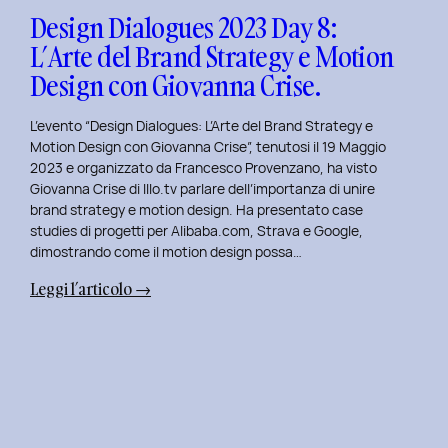
Design
Design Dialogues 2023 Day 8:
con
L’Arte del Brand Strategy e Motion
Alberto
Design con Giovanna Crise.
Colopi.
L’evento “Design Dialogues: L’Arte del Brand Strategy e
Motion Design con Giovanna Crise”, tenutosi il 19 Maggio
2023 e organizzato da Francesco Provenzano, ha visto
Giovanna Crise di Illo.tv parlare dell’importanza di unire
brand strategy e motion design. Ha presentato case
studies di progetti per Alibaba.com, Strava e Google,
dimostrando come il motion design possa…
:
Leggi l’articolo →
Design
Dialogues
2023
Day
8:
L’Arte