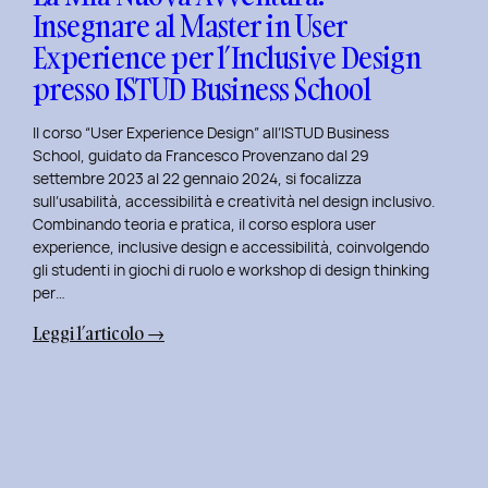
Insegnare al Master in User
in
Experience per l’Inclusive Design
User
Experience
presso ISTUD Business School
per
l’Inclusive
Il corso “User Experience Design” all’ISTUD Business
Design
School, guidato da Francesco Provenzano dal 29
settembre 2023 al 22 gennaio 2024, si focalizza
sull’usabilità, accessibilità e creatività nel design inclusivo.
Combinando teoria e pratica, il corso esplora user
experience, inclusive design e accessibilità, coinvolgendo
gli studenti in giochi di ruolo e workshop di design thinking
per…
:
Leggi l’articolo →
La
Mia
Nuova
Avventura:
Insegnare