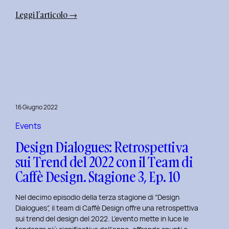
:
Leggi l’articolo →
Uxplore
Weekend
Edition
2022:
Portfolio
Review
per
16 Giugno 2022
trasformare
il
Events
Tuo
Design Dialogues: Retrospettiva
Portfolio
sui Trend del 2022 con il Team di
UX/UI
Caffè Design. Stagione 3, Ep. 10
a
Settembre
Nel decimo episodio della terza stagione di “Design
Dialogues”, il team di Caffè Design offre una retrospettiva
sui trend del design del 2022. L’evento mette in luce le