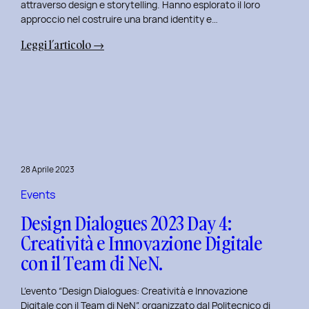
attraverso design e storytelling. Hanno esplorato il loro
approccio nel costruire una brand identity e…
:
Leggi l’articolo →
Design
Dialogues
2023
Day
5:
L’Innovazione
nel
28 Aprile 2023
Benessere
Mentale
Events
al
Design Dialogues 2023 Day 4:
Polito
Creatività e Innovazione Digitale
con
con il Team di NeN.
il
Team
L’evento “Design Dialogues: Creatività e Innovazione
di
Digitale con il Team di NeN”, organizzato dal Politecnico di