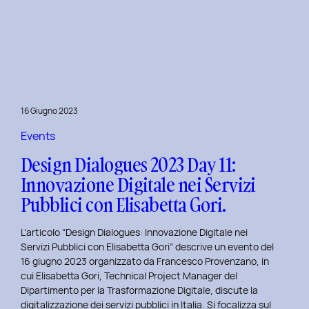
Presentazione
della
Tesi
‘Filò’
di
Virginia
Lugli:
16 Giugno 2023
Innovazione
e
Events
Sostenibilità
Design Dialogues 2023 Day 11:
nel
Innovazione Digitale nei Servizi
Fashion
Pubblici con Elisabetta Gori.
E-
commerce
L’articolo “Design Dialogues: Innovazione Digitale nei
al
Servizi Pubblici con Elisabetta Gori” descrive un evento del
Politecnico
16 giugno 2023 organizzato da Francesco Provenzano, in
di
cui Elisabetta Gori, Technical Project Manager del
Torino
Dipartimento per la Trasformazione Digitale, discute la
digitalizzazione dei servizi pubblici in Italia. Si focalizza sul