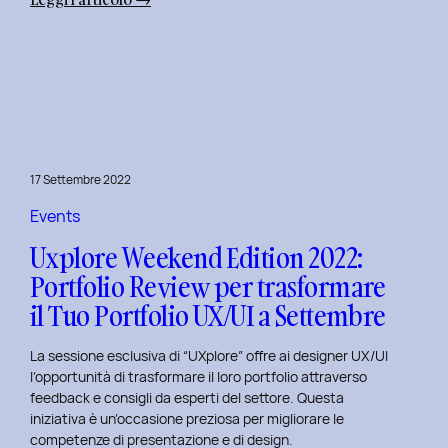
Uxplore
Weekend
Edition
2022:
Portfolio
Review
per
17 Settembre 2022
far
evolvere
Events
il
Uxplore Weekend Edition 2022:
Tuo
Portfolio Review per trasformare
Portfolio
il Tuo Portfolio UX/UI a Settembre
UX/UI
a
La sessione esclusiva di “UXplore” offre ai designer UX/UI
Ottobre
l’opportunità di trasformare il loro portfolio attraverso
feedback e consigli da esperti del settore. Questa
iniziativa è un’occasione preziosa per migliorare le
competenze di presentazione e di design.