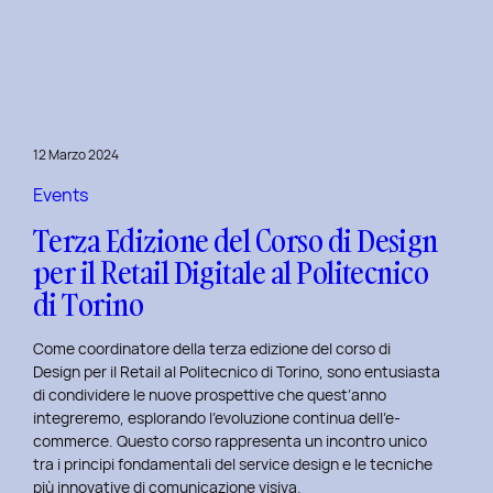
è
l’inclusive
design?
Quale
differenza
c’è
12 Marzo 2024
tra
Inclusive
Events
design
Terza Edizione del Corso di Design
e
per il Retail Digitale al Politecnico
Accessibility.
di Torino
Come coordinatore della terza edizione del corso di
Design per il Retail al Politecnico di Torino, sono entusiasta
di condividere le nuove prospettive che quest’anno
integreremo, esplorando l’evoluzione continua dell’e-
commerce. Questo corso rappresenta un incontro unico
tra i principi fondamentali del service design e le tecniche
più innovative di comunicazione visiva.