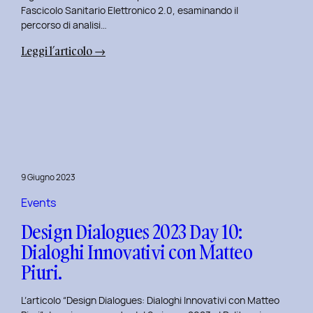
Fascicolo Sanitario Elettronico 2.0, esaminando il
percorso di analisi…
:
Leggi l’articolo →
Design
Dialogues
2023
Day
11:
Innovazione
Digitale
9 Giugno 2023
nei
Servizi
Events
Pubblici
Design Dialogues 2023 Day 10:
con
Dialoghi Innovativi con Matteo
Elisabetta
Piuri.
Gori.
L’articolo “Design Dialogues: Dialoghi Innovativi con Matteo