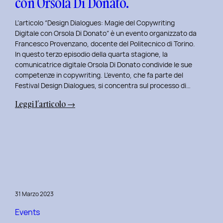
con Orsola Di Donato.
di
NeN.
L’articolo “Design Dialogues: Magie del Copywriting
Digitale con Orsola Di Donato” è un evento organizzato da
Francesco Provenzano, docente del Politecnico di Torino.
In questo terzo episodio della quarta stagione, la
comunicatrice digitale Orsola Di Donato condivide le sue
competenze in copywriting. L’evento, che fa parte del
Festival Design Dialogues, si concentra sul processo di…
:
Leggi l’articolo →
Design
Dialogues
2023
Day
3:
Magie
del
31 Marzo 2023
Copywriting
Digitale
Events