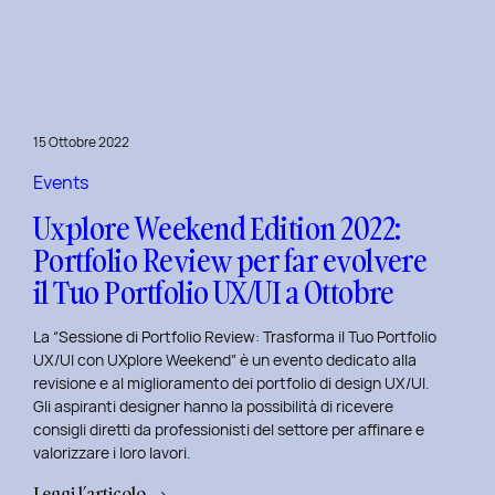
le
Figure
Coinvolte
e
l’Ecosistema
15 Ottobre 2022
di
un
Events
Servizio
Uxplore Weekend Edition 2022:
Portfolio Review per far evolvere
il Tuo Portfolio UX/UI a Ottobre
La “Sessione di Portfolio Review: Trasforma il Tuo Portfolio
UX/UI con UXplore Weekend” è un evento dedicato alla
revisione e al miglioramento dei portfolio di design UX/UI.
Gli aspiranti designer hanno la possibilità di ricevere
consigli diretti da professionisti del settore per affinare e
valorizzare i loro lavori.
:
Leggi l’articolo →