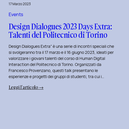
della
17 Marzo 2023
Prototipazione
UI
Events
con
Design Dialogues 2023 Days Extra:
Alisia
Talenti del Politecnico di Torino
Pellegrini.
Design Dialogues Extra” è una serie di incontri speciali che
si svolgeranno tra il 17 marzo e il 16 giugno 2023, ideati per
valorizzare i giovani talenti del corso di Human Digital
Interaction del Politecnico di Torino. Organizzati da
Francesco Provenzano, questi talk presentano le
esperienze e progetti dei gruppi di studenti, tra cui i…
:
Leggi l’articolo →
Design
Dialogues
2023
Days
Extra:
Talenti