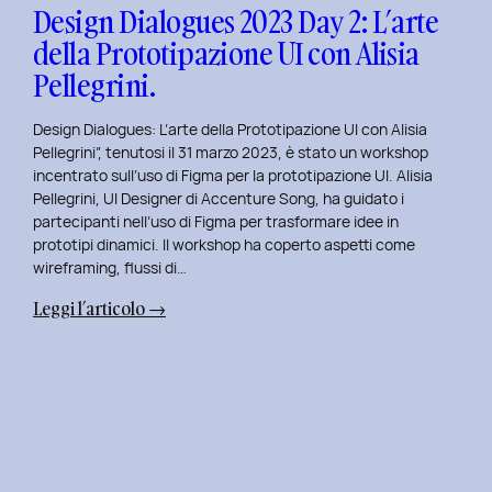
con
Design Dialogues 2023 Day 2: L’arte
Orsola
della Prototipazione UI con Alisia
Di
Pellegrini.
Donato.
Design Dialogues: L’arte della Prototipazione UI con Alisia
Pellegrini”, tenutosi il 31 marzo 2023, è stato un workshop
incentrato sull’uso di Figma per la prototipazione UI. Alisia
Pellegrini, UI Designer di Accenture Song, ha guidato i
partecipanti nell’uso di Figma per trasformare idee in
prototipi dinamici. Il workshop ha coperto aspetti come
wireframing, flussi di…
:
Leggi l’articolo →
Design
Dialogues
2023
Day
2:
L’arte