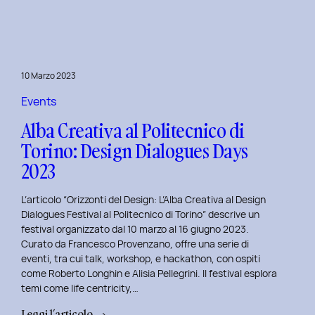
Day
1:
Le
Frontiere
10 Marzo 2023
della
Life
Events
Centricity
Alba Creativa al Politecnico di
con
Torino: Design Dialogues Days
Roberto
2023
Longhin.
L’articolo “Orizzonti del Design: L’Alba Creativa al Design
Dialogues Festival al Politecnico di Torino” descrive un
festival organizzato dal 10 marzo al 16 giugno 2023.
Curato da Francesco Provenzano, offre una serie di
eventi, tra cui talk, workshop, e hackathon, con ospiti
come Roberto Longhin e Alisia Pellegrini. Il festival esplora
temi come life centricity,…
:
Leggi l’articolo →