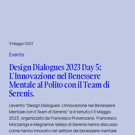
Dialogues
2023
Day
6:
Hackathon
a
3 Maggio 2023
Tema
Viaggi
Events
nel
Design Dialogues 2023 Day 5:
Tempo
L’Innovazione nel Benessere
al
Mentale al Polito con il Team di
Politecnico
di
Serenis.
Torino.
L’evento “Design Dialogues: L’Innovazione nel Benessere
Mentale con il Team di Serenis” si è tenuto il 3 Maggio
2023, organizzato da Francesco Provenzano. Francesco
Morzaniga e Megrianne Vallejo di Serenis hanno discusso
come hanno innovato nel settore del benessere mentale