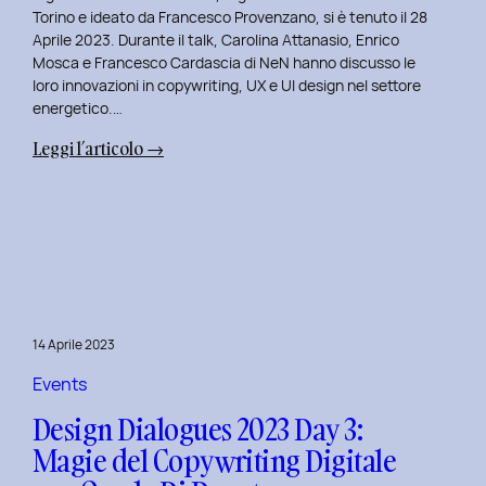
Serenis.
Torino e ideato da Francesco Provenzano, si è tenuto il 28
Aprile 2023. Durante il talk, Carolina Attanasio, Enrico
Mosca e Francesco Cardascia di NeN hanno discusso le
loro innovazioni in copywriting, UX e UI design nel settore
energetico.…
:
Leggi l’articolo →
Design
Dialogues
2023
Day
4:
Creatività
e
14 Aprile 2023
Innovazione
Digitale
Events
con
Design Dialogues 2023 Day 3:
il
Magie del Copywriting Digitale
Team