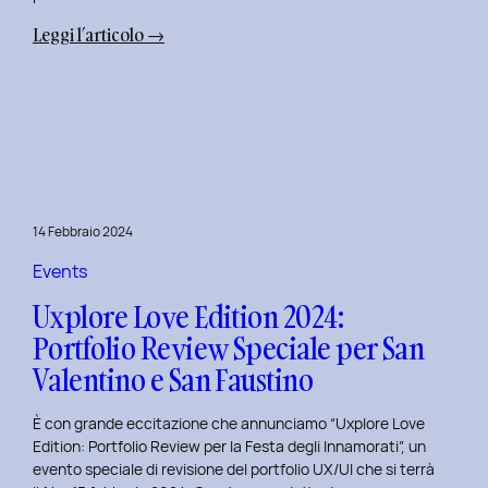
:
Leggi l’articolo →
Terza
Edizione
del
Corso
di
Design
per
14 Febbraio 2024
il
Retail
Events
Digitale
Uxplore Love Edition 2024:
al
Portfolio Review Speciale per San
Politecnico
Valentino e San Faustino
di
Torino
È con grande eccitazione che annunciamo “Uxplore Love
Edition: Portfolio Review per la Festa degli Innamorati”, un
evento speciale di revisione del portfolio UX/UI che si terrà