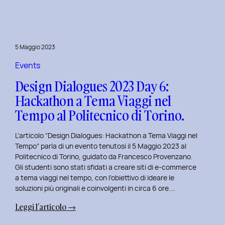
Day
7:
Viaggio
nel
5 Maggio 2023
Design
Immersivo
Events
con
Design Dialogues 2023 Day 6:
Christian
Hackathon a Tema Viaggi nel
Colonna.
Tempo al Politecnico di Torino.
L’articolo “Design Dialogues: Hackathon a Tema Viaggi nel
Tempo” parla di un evento tenutosi il 5 Maggio 2023 al
Politecnico di Torino, guidato da Francesco Provenzano.
Gli studenti sono stati sfidati a creare siti di e-commerce
a tema viaggi nel tempo, con l’obiettivo di ideare le
soluzioni più originali e coinvolgenti in circa 6 ore.…
:
Leggi l’articolo →
Design