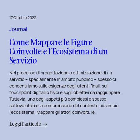
per
rivitalizza
17 Ottobre 2022
i
tuoi
Journal
progetti
Come Mappare le Figure
UX
Coinvolte e l’Ecosistema di un
e
Servizio
UI
Nel processo di progettazione o ottimizzazione di un
servizio – specialmente in ambito pubblico – spesso ci
concentriamo sulle esigenze degli utenti finali, sui
touchpoint digitali o fisici e sugli obiettivi da raggiungere.
Tuttavia, uno degli aspetti più complessi e spesso
sottovalutati è la comprensione del contesto più ampio:
l’ecosistema. Mappare gli attori coinvolti, le…
:
Leggi l’articolo →
Come
Mappare