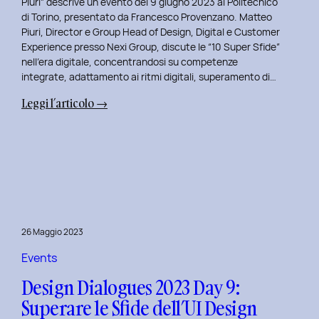
Piuri” descrive un evento del 9 giugno 2023 al Politecnico
di Torino, presentato da Francesco Provenzano. Matteo
Piuri, Director e Group Head of Design, Digital e Customer
Experience presso Nexi Group, discute le “10 Super Sfide”
nell’era digitale, concentrandosi su competenze
integrate, adattamento ai ritmi digitali, superamento di…
:
Leggi l’articolo →
Design
Dialogues
2023
Day
10:
Dialoghi
Innovativi
26 Maggio 2023
con
Matteo
Events
Piuri.
Design Dialogues 2023 Day 9:
Superare le Sfide dell’UI Design