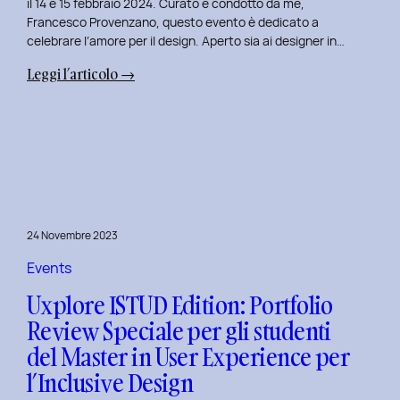
il 14 e 15 febbraio 2024. Curato e condotto da me,
Francesco Provenzano, questo evento è dedicato a
celebrare l’amore per il design. Aperto sia ai designer in…
:
Leggi l’articolo →
Uxplore
Love
Edition
2024:
Portfolio
Review
Speciale
24 Novembre 2023
per
San
Events
Valentino
Uxplore ISTUD Edition: Portfolio
e
Review Speciale per gli studenti
San
del Master in User Experience per
Faustino
l’Inclusive Design