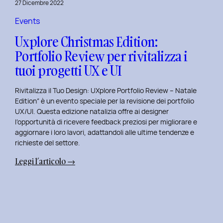
27 Dicembre 2022
di
Elisa
Events
Luisi
Uxplore Christmas Edition:
e
Portfolio Review per rivitalizza i
Enrica
tuoi progetti UX e UI
Falletti
sul
Rivitalizza il Tuo Design: UXplore Portfolio Review – Natale
Dating
Edition” è un evento speciale per la revisione dei portfolio
per
UX/UI. Questa edizione natalizia offre ai designer
Millennials
l’opportunità di ricevere feedback preziosi per migliorare e
e
aggiornare i loro lavori, adattandoli alle ultime tendenze e
Gen
richieste del settore.
Z
:
Leggi l’articolo →
Uxplore
Christmas
Edition:
Portfolio
Review