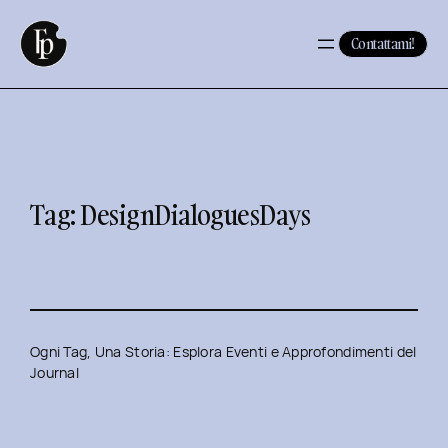
Vai
al
Contattami!
contenuto
Tag:
DesignDialoguesDays
Ogni Tag, Una Storia: Esplora Eventi e Approfondimenti del
Journal