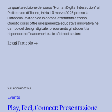
La quarta edizione del corso “Human Digital Interaction” al
Politecnico di Torino, inizia il 3 marzo 2023 presso la
Cittadella Politecnica in corso Settembrini a torino.
Questo corso offre un’esperienza educativa innovativa nel
campo del design digitale, preparando gli studenti a
rispondere efficacemente alle sfide del settore.
:
Leggi l’articolo →
Inizio
del
Quarto
Anno
di
Docenza
in
23 Febbraio 2023
Human
Digital
Events
Interaction:
Play, Feel, Connect: Presentazione
La