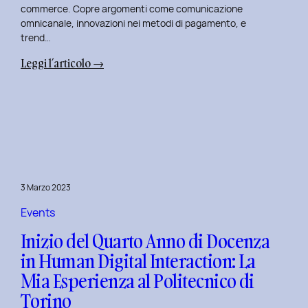
commerce. Copre argomenti come comunicazione
omnicanale, innovazioni nei metodi di pagamento, e
trend…
:
Leggi l’articolo →
Seconda
Edizione
del
Corso
di
Design
per
3 Marzo 2023
il
Retail
Events
Digitale
Inizio del Quarto Anno di Docenza
al
in Human Digital Interaction: La
Politecnico
Mia Esperienza al Politecnico di
di
Torino
Torino