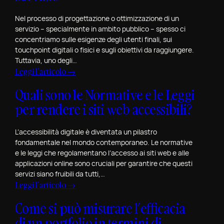
i
r
o
i
Nel processo di progettazione o ottimizzazione di un
R
servizio – specialmente in ambito pubblico – spesso ci
n
e
concentriamo sulle esigenze degli utenti finali, sui
o
v
touchpoint digitali o fisici e sugli obiettivi da raggiungere.
Tuttavia, uno degli…
i
:
Leggi l’articolo →
e
C
w
Quali sono le Normative e le Leggi
o
S
per rendere i siti web accessibili?
m
p
e
e
M
L’accessibilità digitale è diventata un pilastro
c
fondamentale nel mondo contemporaneo. Le normative
a
i
e le leggi che regolamentano l’accesso ai siti web e alle
p
a
applicazioni online sono cruciali per garantire che questi
p
l
servizi siano fruibili da tutti,…
a
e
:
Leggi l’articolo →
r
p
Q
e
Come si può misurare l’efficacia
e
u
l
r
di un portfolio in termini di
a