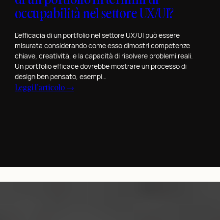
e
S
l
occupabilità nel settore UX/UI?
F
a
i
i
n
s
L’efficacia di un portfolio nel settore UX/UI può essere
g
V
o
misurata considerando come esso dimostri competenze
u
a
n
chiave, creatività, e la capacità di risolvere problemi reali.
r
l
Un portfolio efficace dovrebbe mostrare un processo di
o
e
e
design ben pensato, esempi…
l
C
:
Leggi l’articolo →
n
e
o
C
t
N
i
o
i
o
n
m
n
r
v
e
o
m
o
s
e
a
l
i
S
t
t
p
a
i
e
u
n
v
e
ò
F
e
l
m
a
e
’
i
u