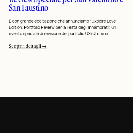
San Faustino
n
p
e
È con grande eccitazione che annunciamo “Uxplore Love
Edition: Portfolio Review per la Festa degli Innamorati”, un
r
evento speciale di revisione del portfolio UX/UI che si…
i
l
:
Scopri i dettagli →
R
U
e
x
t
p
a
l
i
o
l
r
D
e
i
L
g
o
i
v
t
e
a
E