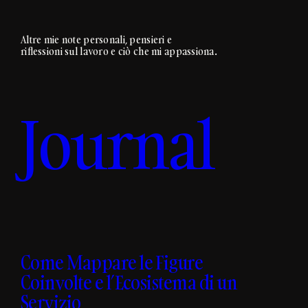
l
d
e
i
a
Altre mie note personali, pensieri e
t
riflessioni sul lavoro e ciò che mi appassiona.
l
i
P
o
o
n
l
Journal
2
i
0
t
2
e
4
c
:
n
P
i
o
c
r
o
t
d
Come Mappare le Figure
f
i
o
Coinvolte e l’Ecosistema di un
T
l
Servizio
o