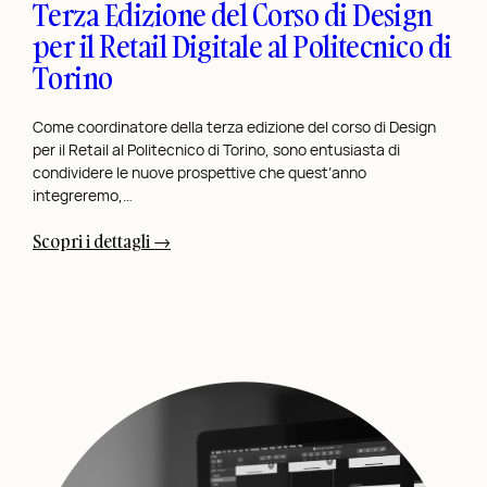
Terza Edizione del Corso di Design
per il Retail Digitale al Politecnico di
Torino
Come coordinatore della terza edizione del corso di Design
per il Retail al Politecnico di Torino, sono entusiasta di
condividere le nuove prospettive che quest’anno
integreremo,…
:
Scopri i dettagli →
T
e
r
z
a
E
d
i
z