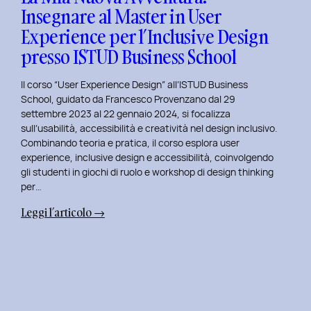
Insegnare al Master in User
in
Experience per l’Inclusive Design
User
Experience
presso ISTUD Business School
per
l’Inclusive
Il corso “User Experience Design” all’ISTUD Business
Design
School, guidato da Francesco Provenzano dal 29
settembre 2023 al 22 gennaio 2024, si focalizza
sull’usabilità, accessibilità e creatività nel design inclusivo.
Combinando teoria e pratica, il corso esplora user
experience, inclusive design e accessibilità, coinvolgendo
gli studenti in giochi di ruolo e workshop di design thinking
per…
:
Leggi l’articolo →
La
Mia
Nuova
Avventura:
Insegnare