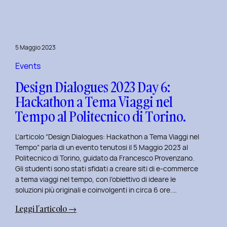
Day
7:
Viaggio
nel
5 Maggio 2023
Design
Immersivo
Events
con
Design Dialogues 2023 Day 6:
Christian
Hackathon a Tema Viaggi nel
Colonna.
Tempo al Politecnico di Torino.
L’articolo “Design Dialogues: Hackathon a Tema Viaggi nel
Tempo” parla di un evento tenutosi il 5 Maggio 2023 al
Politecnico di Torino, guidato da Francesco Provenzano.
Gli studenti sono stati sfidati a creare siti di e-commerce
a tema viaggi nel tempo, con l’obiettivo di ideare le
soluzioni più originali e coinvolgenti in circa 6 ore.…
:
Leggi l’articolo →
Design