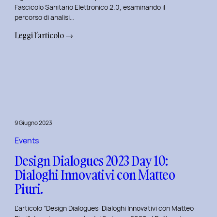
Fascicolo Sanitario Elettronico 2.0, esaminando il
percorso di analisi…
:
Leggi l’articolo →
Design
Dialogues
2023
Day
11:
Innovazione
Digitale
9 Giugno 2023
nei
Servizi
Events
Pubblici
Design Dialogues 2023 Day 10:
con
Dialoghi Innovativi con Matteo
Elisabetta
Piuri.
Gori.
L’articolo “Design Dialogues: Dialoghi Innovativi con Matteo