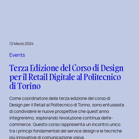
è
l’inclusive
design?
Quale
differenza
c’è
12 Marzo 2024
tra
Inclusive
Events
design
Terza Edizione del Corso di Design
e
per il Retail Digitale al Politecnico
Accessibility.
di Torino
Come coordinatore della terza edizione del corso di
Design per il Retail al Politecnico di Torino, sono entusiasta
di condividere le nuove prospettive che quest’anno
integreremo, esplorando l’evoluzione continua dell’e-
commerce. Questo corso rappresenta un incontro unico
tra i principi fondamentali del service design e le tecniche
più innovative di comunicazione visiva.