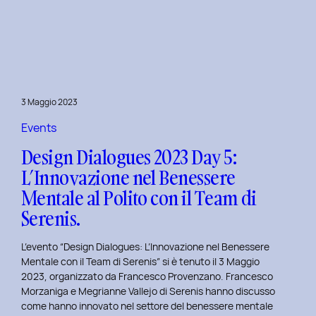
Dialogues
2023
Day
6:
Hackathon
a
3 Maggio 2023
Tema
Viaggi
Events
nel
Design Dialogues 2023 Day 5:
Tempo
L’Innovazione nel Benessere
al
Mentale al Polito con il Team di
Politecnico
di
Serenis.
Torino.
L’evento “Design Dialogues: L’Innovazione nel Benessere
Mentale con il Team di Serenis” si è tenuto il 3 Maggio
2023, organizzato da Francesco Provenzano. Francesco
Morzaniga e Megrianne Vallejo di Serenis hanno discusso
come hanno innovato nel settore del benessere mentale