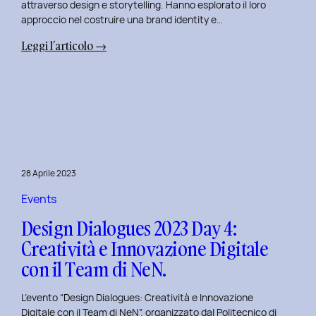
attraverso design e storytelling. Hanno esplorato il loro
approccio nel costruire una brand identity e…
:
Leggi l’articolo →
Design
Dialogues
2023
Day
5:
L’Innovazione
nel
28 Aprile 2023
Benessere
Mentale
Events
al
Design Dialogues 2023 Day 4:
Polito
Creatività e Innovazione Digitale
con
con il Team di NeN.
il
Team
L’evento “Design Dialogues: Creatività e Innovazione
di
Digitale con il Team di NeN”, organizzato dal Politecnico di