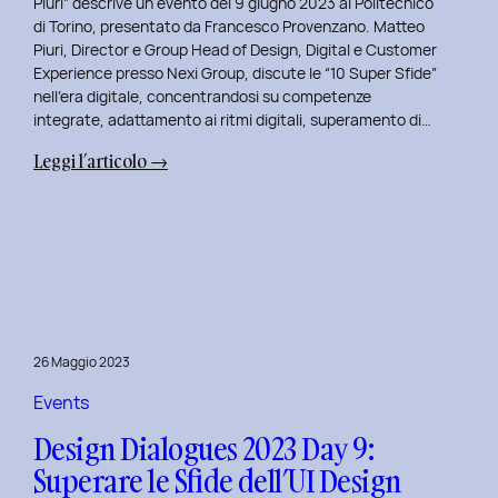
Piuri” descrive un evento del 9 giugno 2023 al Politecnico
di Torino, presentato da Francesco Provenzano. Matteo
Piuri, Director e Group Head of Design, Digital e Customer
Experience presso Nexi Group, discute le “10 Super Sfide”
nell’era digitale, concentrandosi su competenze
integrate, adattamento ai ritmi digitali, superamento di…
:
Leggi l’articolo →
Design
Dialogues
2023
Day
10:
Dialoghi
Innovativi
26 Maggio 2023
con
Matteo
Events
Piuri.
Design Dialogues 2023 Day 9:
Superare le Sfide dell’UI Design