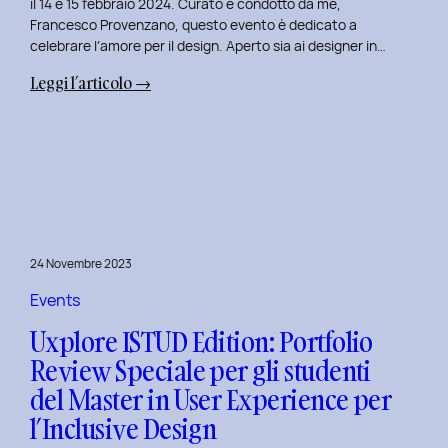
il 14 e 15 febbraio 2024. Curato e condotto da me,
Francesco Provenzano, questo evento è dedicato a
celebrare l’amore per il design. Aperto sia ai designer in…
:
Leggi l’articolo →
Uxplore
Love
Edition
2024:
Portfolio
Review
Speciale
24 Novembre 2023
per
San
Events
Valentino
Uxplore ISTUD Edition: Portfolio
e
Review Speciale per gli studenti
San
del Master in User Experience per
Faustino
l’Inclusive Design