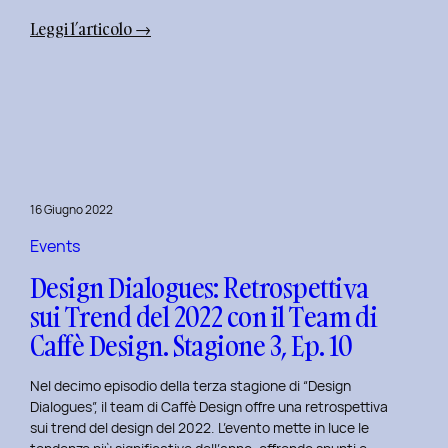
:
Leggi l’articolo →
Uxplore
Weekend
Edition
2022:
Portfolio
Review
per
16 Giugno 2022
trasformare
il
Events
Tuo
Design Dialogues: Retrospettiva
Portfolio
sui Trend del 2022 con il Team di
UX/UI
Caffè Design. Stagione 3, Ep. 10
a
Settembre
Nel decimo episodio della terza stagione di “Design
Dialogues”, il team di Caffè Design offre una retrospettiva
sui trend del design del 2022. L’evento mette in luce le