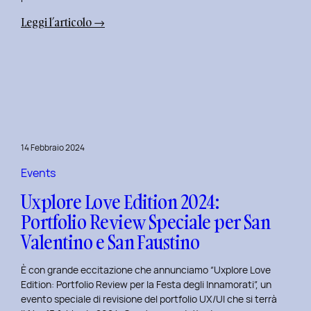
:
Leggi l’articolo →
Terza
Edizione
del
Corso
di
Design
per
14 Febbraio 2024
il
Retail
Events
Digitale
Uxplore Love Edition 2024:
al
Portfolio Review Speciale per San
Politecnico
Valentino e San Faustino
di
Torino
È con grande eccitazione che annunciamo “Uxplore Love
Edition: Portfolio Review per la Festa degli Innamorati”, un
evento speciale di revisione del portfolio UX/UI che si terrà