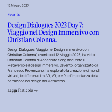
del
12 Maggio 2023
Brand
Strategy
Events
e
Design Dialogues 2023 Day 7:
Motion
Viaggio nel Design Immersivo con
Design
Christian Colonna.
con
Giovanna
Design Dialogues: Viaggio nel Design Immersivo con
Crise.
Christian Colonna”, evento del 12 Maggio 2023, ha visto
Christian Colonna di Accenture Song discutere il
Metaverso e il design immersivo. L’evento, organizzato da
Francesco Provenzano, ha esplorato la creazione di mondi
virtuali, le differenze tra AR, VR, e MR, e l’importanza della
narrazione nel design del Metaverso,…
:
Leggi l’articolo →
Design
Dialogues
2023