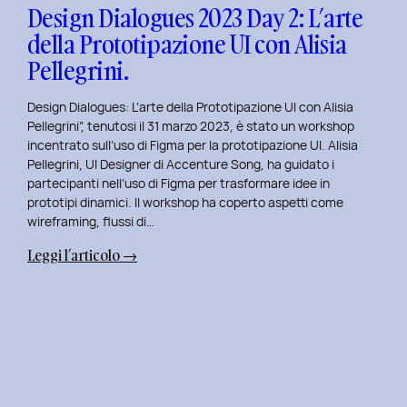
con
Design Dialogues 2023 Day 2: L’arte
Orsola
della Prototipazione UI con Alisia
Di
Pellegrini.
Donato.
Design Dialogues: L’arte della Prototipazione UI con Alisia
Pellegrini”, tenutosi il 31 marzo 2023, è stato un workshop
incentrato sull’uso di Figma per la prototipazione UI. Alisia
Pellegrini, UI Designer di Accenture Song, ha guidato i
partecipanti nell’uso di Figma per trasformare idee in
prototipi dinamici. Il workshop ha coperto aspetti come
wireframing, flussi di…
:
Leggi l’articolo →
Design
Dialogues
2023
Day
2:
L’arte