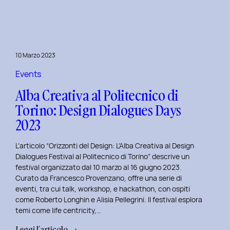
Day
1:
Le
Frontiere
10 Marzo 2023
della
Life
Events
Centricity
Alba Creativa al Politecnico di
con
Torino: Design Dialogues Days
Roberto
2023
Longhin.
L’articolo “Orizzonti del Design: L’Alba Creativa al Design
Dialogues Festival al Politecnico di Torino” descrive un
festival organizzato dal 10 marzo al 16 giugno 2023.
Curato da Francesco Provenzano, offre una serie di
eventi, tra cui talk, workshop, e hackathon, con ospiti
come Roberto Longhin e Alisia Pellegrini. Il festival esplora
temi come life centricity,…
:
Leggi l’articolo →