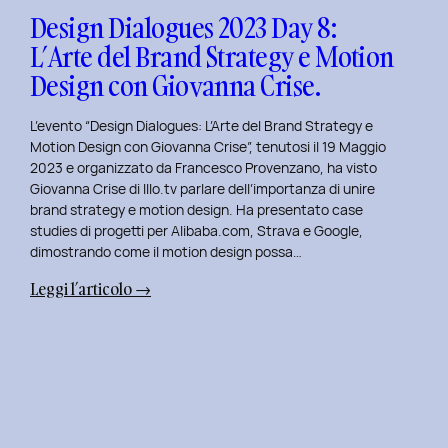
Design
Design Dialogues 2023 Day 8:
con
L’Arte del Brand Strategy e Motion
Alberto
Design con Giovanna Crise.
Colopi.
L’evento “Design Dialogues: L’Arte del Brand Strategy e
Motion Design con Giovanna Crise”, tenutosi il 19 Maggio
2023 e organizzato da Francesco Provenzano, ha visto
Giovanna Crise di Illo.tv parlare dell’importanza di unire
brand strategy e motion design. Ha presentato case
studies di progetti per Alibaba.com, Strava e Google,
dimostrando come il motion design possa…
:
Leggi l’articolo →
Design
Dialogues
2023
Day
8:
L’Arte