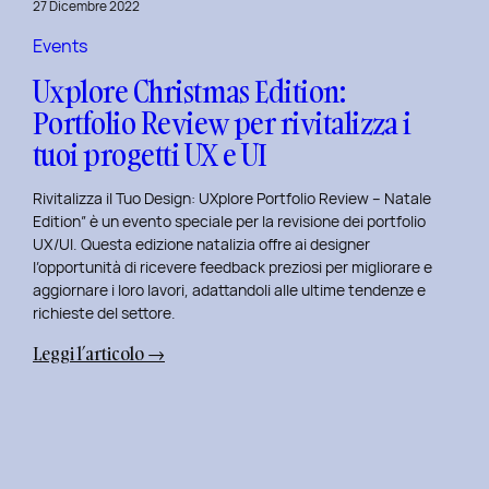
27 Dicembre 2022
di
Elisa
Events
Luisi
Uxplore Christmas Edition:
e
Portfolio Review per rivitalizza i
Enrica
tuoi progetti UX e UI
Falletti
sul
Rivitalizza il Tuo Design: UXplore Portfolio Review – Natale
Dating
Edition” è un evento speciale per la revisione dei portfolio
per
UX/UI. Questa edizione natalizia offre ai designer
Millennials
l’opportunità di ricevere feedback preziosi per migliorare e
e
aggiornare i loro lavori, adattandoli alle ultime tendenze e
Gen
richieste del settore.
Z
:
Leggi l’articolo →
Uxplore
Christmas
Edition:
Portfolio
Review