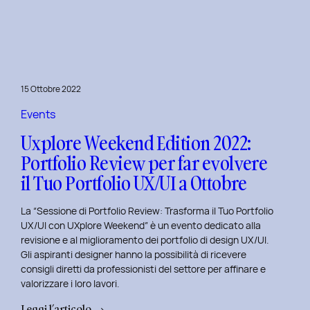
le
Figure
Coinvolte
e
l’Ecosistema
15 Ottobre 2022
di
un
Events
Servizio
Uxplore Weekend Edition 2022:
Portfolio Review per far evolvere
il Tuo Portfolio UX/UI a Ottobre
La “Sessione di Portfolio Review: Trasforma il Tuo Portfolio
UX/UI con UXplore Weekend” è un evento dedicato alla
revisione e al miglioramento dei portfolio di design UX/UI.
Gli aspiranti designer hanno la possibilità di ricevere
consigli diretti da professionisti del settore per affinare e
valorizzare i loro lavori.
:
Leggi l’articolo →