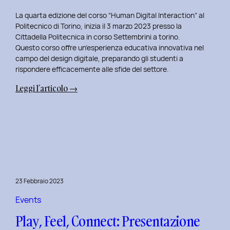
La quarta edizione del corso “Human Digital Interaction” al
Politecnico di Torino, inizia il 3 marzo 2023 presso la
Cittadella Politecnica in corso Settembrini a torino.
Questo corso offre un’esperienza educativa innovativa nel
campo del design digitale, preparando gli studenti a
rispondere efficacemente alle sfide del settore.
:
Leggi l’articolo →
Inizio
del
Quarto
Anno
di
Docenza
in
23 Febbraio 2023
Human
Digital
Events
Interaction:
Play, Feel, Connect: Presentazione
La