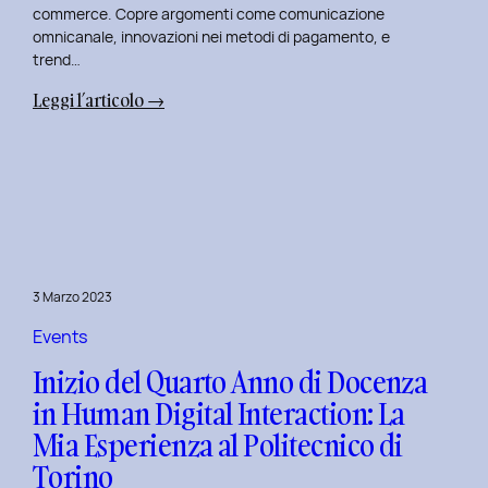
commerce. Copre argomenti come comunicazione
omnicanale, innovazioni nei metodi di pagamento, e
trend…
:
Leggi l’articolo →
Seconda
Edizione
del
Corso
di
Design
per
3 Marzo 2023
il
Retail
Events
Digitale
Inizio del Quarto Anno di Docenza
al
in Human Digital Interaction: La
Politecnico
Mia Esperienza al Politecnico di
di
Torino
Torino