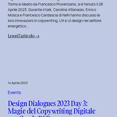
Serenis.
Torino e ideato da Francesco Provenzano, si è tenuto il 28
Aprile 2023. Durante il talk, Carolina Attanasio, Enrico
Mosca e Francesco Cardascia di NeN hanno discusso le
loro innovazioni in copywriting, UX e UI design nel settore
energetico.…
:
Leggi l’articolo →
Design
Dialogues
2023
Day
4:
Creatività
e
14 Aprile 2023
Innovazione
Digitale
Events
con
Design Dialogues 2023 Day 3:
il
Magie del Copywriting Digitale
Team