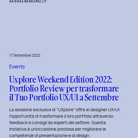
Uxplore
Weekend
Edition
2022:
Portfolio
Review
per
17 Settembre 2022
far
evolvere
Events
il
Uxplore Weekend Edition 2022:
Tuo
Portfolio Review per trasformare
Portfolio
il Tuo Portfolio UX/UI a Settembre
UX/UI
a
La sessione esclusiva di “UXplore” offre ai designer UX/UI
Ottobre
l’opportunità di trasformare il loro portfolio attraverso
feedback e consigli da esperti del settore. Questa
iniziativa è un’occasione preziosa per migliorare le
competenze di presentazione e di design.