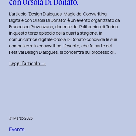
con Orsola Di Donato.
di
NeN.
L’articolo “Design Dialogues: Magie del Copywriting
Digitale con Orsola Di Donato” è un evento organizzato da
Francesco Provenzano, docente del Politecnico di Torino.
In questo terzo episodio della quarta stagione, la
comunicatrice digitale Orsola Di Donato condivide le sue
competenze in copywriting. L’evento, che fa parte del
Festival Design Dialogues, si concentra sul processo di…
:
Leggi l’articolo →
Design
Dialogues
2023
Day
3:
Magie
del
31 Marzo 2023
Copywriting
Digitale
Events