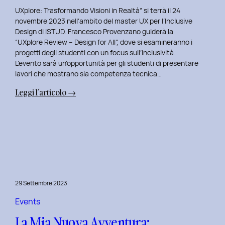
UXplore: Trasformando Visioni in Realtà” si terrà il 24
novembre 2023 nell’ambito del master UX per l’Inclusive
Design di ISTUD. Francesco Provenzano guiderà la
“UXplore Review – Design for All”, dove si esamineranno i
progetti degli studenti con un focus sull’inclusività.
L’evento sarà un’opportunità per gli studenti di presentare
lavori che mostrano sia competenza tecnica…
:
Leggi l’articolo →
Uxplore
ISTUD
Edition:
Portfolio
Review
Speciale
per
29 Settembre 2023
gli
studenti
Events
del
La Mia Nuova Avventura:
Master