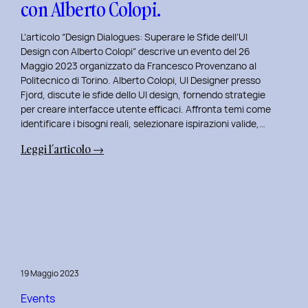
con Alberto Colopi.
L’articolo “Design Dialogues: Superare le Sfide dell’UI
Design con Alberto Colopi” descrive un evento del 26
Maggio 2023 organizzato da Francesco Provenzano al
Politecnico di Torino. Alberto Colopi, UI Designer presso
Fjord, discute le sfide dello UI design, fornendo strategie
per creare interfacce utente efficaci. Affronta temi come
identificare i bisogni reali, selezionare ispirazioni valide,…
:
Leggi l’articolo →
Design
Dialogues
2023
Day
9:
Superare
le
19 Maggio 2023
Sfide
dell’UI
Events