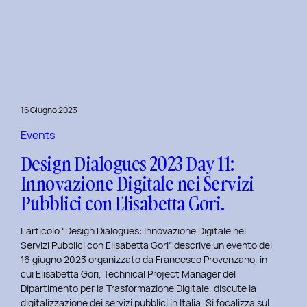
Presentazione
della
Tesi
‘Filò’
di
Virginia
Lugli:
16 Giugno 2023
Innovazione
e
Events
Sostenibilità
Design Dialogues 2023 Day 11:
nel
Innovazione Digitale nei Servizi
Fashion
Pubblici con Elisabetta Gori.
E-
commerce
L’articolo “Design Dialogues: Innovazione Digitale nei
al
Servizi Pubblici con Elisabetta Gori” descrive un evento del
Politecnico
16 giugno 2023 organizzato da Francesco Provenzano, in
di
cui Elisabetta Gori, Technical Project Manager del
Torino
Dipartimento per la Trasformazione Digitale, discute la
digitalizzazione dei servizi pubblici in Italia. Si focalizza sul