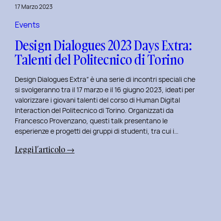
della
17 Marzo 2023
Prototipazione
UI
Events
con
Design Dialogues 2023 Days Extra:
Alisia
Talenti del Politecnico di Torino
Pellegrini.
Design Dialogues Extra” è una serie di incontri speciali che
si svolgeranno tra il 17 marzo e il 16 giugno 2023, ideati per
valorizzare i giovani talenti del corso di Human Digital
Interaction del Politecnico di Torino. Organizzati da
Francesco Provenzano, questi talk presentano le
esperienze e progetti dei gruppi di studenti, tra cui i…
:
Leggi l’articolo →
Design
Dialogues
2023
Days
Extra:
Talenti