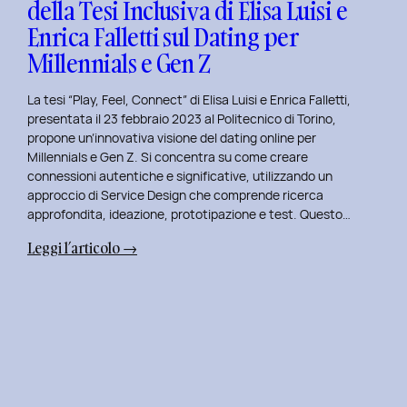
della Tesi Inclusiva di Elisa Luisi e
Mia
Enrica Falletti sul Dating per
Esperienza
al
Millennials e Gen Z
Politecnico
di
La tesi “Play, Feel, Connect” di Elisa Luisi e Enrica Falletti,
Torino
presentata il 23 febbraio 2023 al Politecnico di Torino,
propone un’innovativa visione del dating online per
Millennials e Gen Z. Si concentra su come creare
connessioni autentiche e significative, utilizzando un
approccio di Service Design che comprende ricerca
approfondita, ideazione, prototipazione e test. Questo…
:
Leggi l’articolo →
Play,
Feel,
Connect:
Presentazione
della
Tesi
Inclusiva