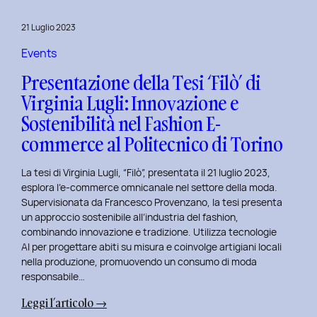
al
Master
21 Luglio 2023
in
User
Events
Experience
Presentazione della Tesi ‘Filò’ di
per
Virginia Lugli: Innovazione e
l’Inclusive
Sostenibilità nel Fashion E-
Design
presso
commerce al Politecnico di Torino
ISTUD
Business
La tesi di Virginia Lugli, “Filò”, presentata il 21 luglio 2023,
School
esplora l’e-commerce omnicanale nel settore della moda.
Supervisionata da Francesco Provenzano, la tesi presenta
un approccio sostenibile all’industria del fashion,
combinando innovazione e tradizione. Utilizza tecnologie
AI per progettare abiti su misura e coinvolge artigiani locali
nella produzione, promuovendo un consumo di moda
responsabile…
:
Leggi l’articolo →