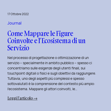
per
rivitalizza
17 Ottobre 2022
i
tuoi
Journal
progetti
Come Mappare le Figure
UX
Coinvolte e l’Ecosistema di un
e
Servizio
UI
Nel processo di progettazione o ottimizzazione di un
servizio – specialmente in ambito pubblico – spesso ci
concentriamo sulle esigenze degli utenti finali, sui
touchpoint digitali o fisici e sugli obiettivi da raggiungere.
Tuttavia, uno degli aspetti più complessi e spesso
sottovalutati è la comprensione del contesto più ampio:
l’ecosistema. Mappare gli attori coinvolti, le…
:
Leggi l’articolo →
Come
Mappare