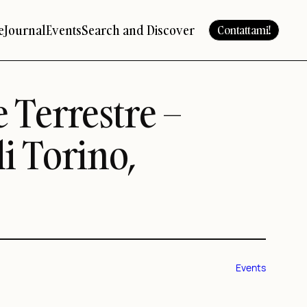
e
Journal
Events
Search and Discover
Contattami!
e Terrestre –
i Torino,
Events