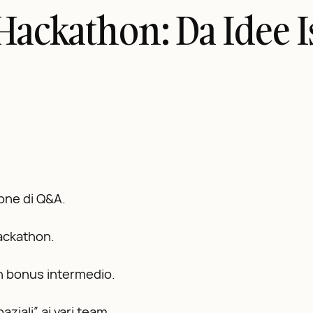
ackathon: Da Idee Is
ione di Q&A.
hackathon.
n bonus intermedio.
iali” ai vari team.