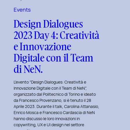
nel
Events
Design
Design Dialogues
Immersivo
con
2023 Day 4: Creatività
Christian
e Innovazione
Colonna.
Digitale con il Team
di NeN.
L’evento “Design Dialogues: Creatività e
Innovazione Digitale con il Team di NeN”,
organizzato dal Politecnico di Torino e ideato
da Francesco Provenzano, si è tenuto il 28
Aprile 2023. Durante il talk, Carolina Attanasio,
Enrico Mosca e Francesco Cardascia di NeN
hanno discusso le loro innovazioni in
copywriting, UX e UI design nel settore