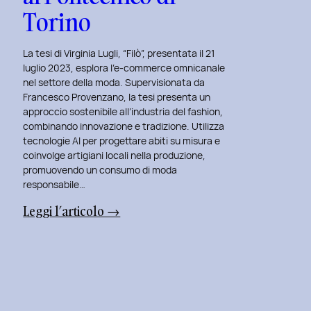
Torino
La tesi di Virginia Lugli, “Filò”, presentata il 21
luglio 2023, esplora l’e-commerce omnicanale
nel settore della moda. Supervisionata da
Francesco Provenzano, la tesi presenta un
approccio sostenibile all’industria del fashion,
combinando innovazione e tradizione. Utilizza
tecnologie AI per progettare abiti su misura e
coinvolge artigiani locali nella produzione,
promuovendo un consumo di moda
responsabile…
:
Leggi l’articolo →
Presentazione
della
Tesi
‘Filò’
di