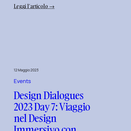
:
Leggi l’articolo →
Design
Dialogues
2023
Day
10:
Dialoghi
Innovativi
con
12 Maggio 2023
Matteo
Events
Piuri.
Design Dialogues
2023 Day 7: Viaggio
nel Design
Immersivo con