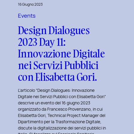
16 Giugno 2023
per
gli
Events
studenti
Design Dialogues
del
2023 Day 11:
Master
in
Innovazione Digitale
User
nei Servizi Pubblici
Experience
per
con Elisabetta Gori.
l’Inclusive
Design
L’articolo “Design Dialogues: Innovazione
Digitale nei Servizi Pubblici con Elisabetta Gori”
descrive un evento del 16 giugno 2023
organizzato da Francesco Provenzano, in cui
Elisabetta Gori, Technical Project Manager del
Dipartimento per la Trasformazione Digitale,
discute la digitalizzazione dei servizi pubblici in