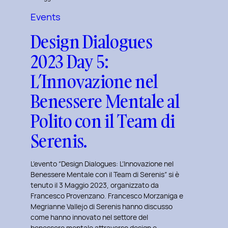
del
Events
Brand
Design Dialogues
Strategy
e
2023 Day 5:
Motion
L’Innovazione nel
Design
con
Benessere Mentale al
Giovanna
Polito con il Team di
Crise.
Serenis.
L’evento “Design Dialogues: L’Innovazione nel
Benessere Mentale con il Team di Serenis” si è
tenuto il 3 Maggio 2023, organizzato da
Francesco Provenzano. Francesco Morzaniga e
Megrianne Vallejo di Serenis hanno discusso
come hanno innovato nel settore del
benessere mentale attraverso design e