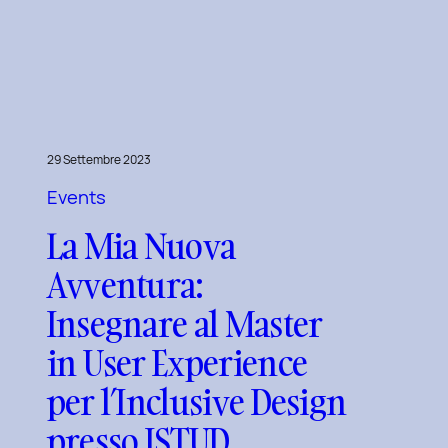
Edizione
del
Corso
di
Design
per
29 Settembre 2023
il
Events
Retail
Digitale
La Mia Nuova
al
Avventura:
Politecnico
di
Insegnare al Master
Torino
in User Experience
per l’Inclusive Design
presso ISTUD