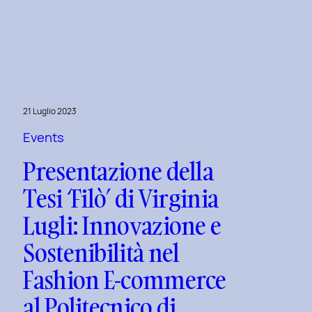
Uxplore
Love
Edition
2024:
Portfolio
Review
21 Luglio 2023
Speciale
per
Events
San
Presentazione della
Valentino
Tesi ‘Filò’ di Virginia
e
San
Lugli: Innovazione e
Faustino
Sostenibilità nel
Fashion E-commerce
al Politecnico di