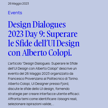
Virginia
26 Maggio 2023
Lugli:
Events
Innovazione
Design Dialogues
e
Sostenibilità
2023 Day 9: Superare
nel
le Sfide dell’UI Design
Fashion
E-
con Alberto Colopi.
commerce
al
L’articolo “Design Dialogues: Superare le Sfide
Politecnico
dell’UI Design con Alberto Colopi” descrive un
evento del 26 Maggio 2023 organizzato da
di
Francesco Provenzano al Politecnico di Torino.
Torino
Alberto Colopi, UI Designer presso Fjord,
discute le sfide dello UI design, fornendo
strategie per creare interfacce utente efficaci.
Affronta temi come identificare i bisogni reali,
selezionare ispirazioni valide,…