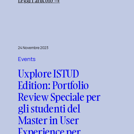
:
Leggi l’articolo →
Cosa
è
l’inclusive
design?
Quale
differenza
24 Novembre 2023
c’è
Events
tra
Uxplore ISTUD
Inclusive
design
Edition: Portfolio
e
Review Speciale per
Accessibility.
gli studenti del
Master in User
Experience per