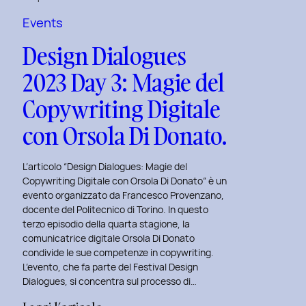
a
Tema
Events
Viaggi
Design Dialogues
nel
2023 Day 3: Magie del
Tempo
al
Copywriting Digitale
Politecnico
con Orsola Di Donato.
di
Torino.
L’articolo “Design Dialogues: Magie del
Copywriting Digitale con Orsola Di Donato” è un
evento organizzato da Francesco Provenzano,
docente del Politecnico di Torino. In questo
terzo episodio della quarta stagione, la
comunicatrice digitale Orsola Di Donato
condivide le sue competenze in copywriting.
L’evento, che fa parte del Festival Design
Dialogues, si concentra sul processo di…