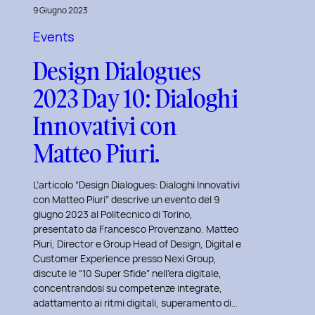
al
9 Giugno 2023
Master
Events
in
Design Dialogues
User
Experience
2023 Day 10: Dialoghi
per
Innovativi con
l’Inclusive
Design
Matteo Piuri.
presso
ISTUD
L’articolo “Design Dialogues: Dialoghi Innovativi
Business
con Matteo Piuri” descrive un evento del 9
giugno 2023 al Politecnico di Torino,
School
presentato da Francesco Provenzano. Matteo
Piuri, Director e Group Head of Design, Digital e
Customer Experience presso Nexi Group,
discute le “10 Super Sfide” nell’era digitale,
concentrandosi su competenze integrate,
adattamento ai ritmi digitali, superamento di…