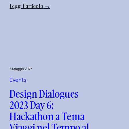
:
Leggi l’articolo →
Design
Dialogues
2023
Day
9:
Superare
le
Sfide
5 Maggio 2023
dell’UI
Events
Design
Design Dialogues
con
Alberto
2023 Day 6:
Colopi.
Hackathon a Tema
Viaggi nel Tempo al