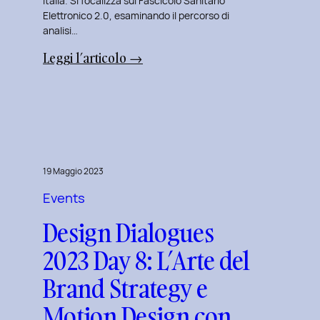
Italia. Si focalizza sul Fascicolo Sanitario
Elettronico 2.0, esaminando il percorso di
analisi…
:
Leggi l’articolo →
Design
Dialogues
2023
Day
11:
Innovazione
19 Maggio 2023
Digitale
Events
nei
Design Dialogues
Servizi
Pubblici
2023 Day 8: L’Arte del
con
Brand Strategy e
Elisabetta
Gori.
Motion Design con