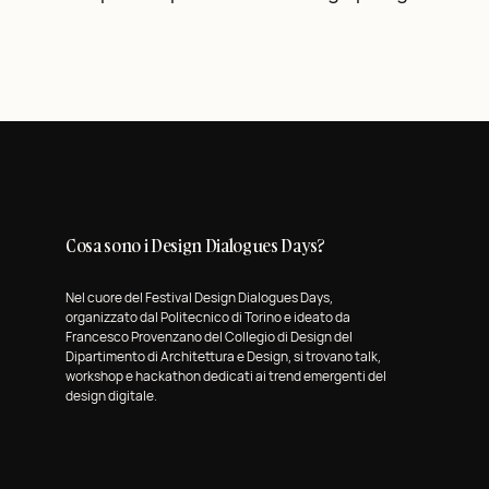
Cosa sono i Design Dialogues Days?
Nel cuore del Festival Design Dialogues Days,
organizzato dal Politecnico di Torino e ideato da
Francesco Provenzano del Collegio di Design del
Dipartimento di Architettura e Design, si trovano talk,
workshop e hackathon dedicati ai trend emergenti del
design digitale.