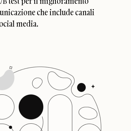
/B test per il miglioramento
omunicazione che include canali
social media.