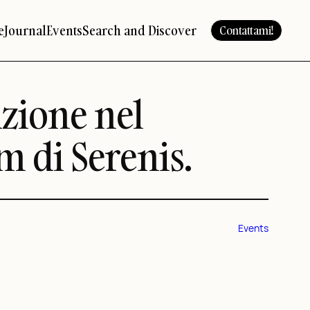
e
Journal
Events
Search and Discover
Contattami!
azione nel
m di Serenis.
Events