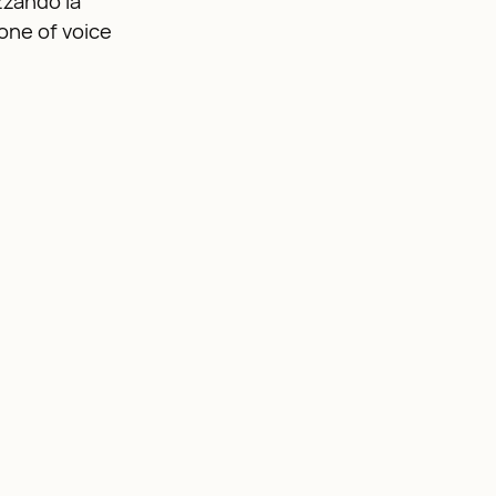
zzando la
tone of voice