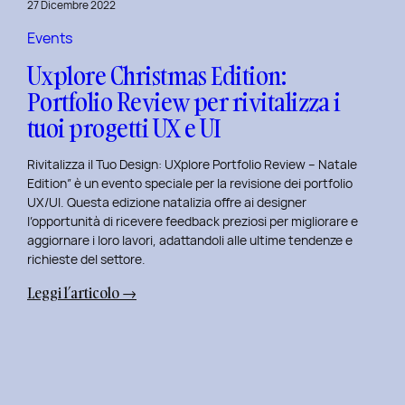
27 Dicembre 2022
di
Elisa
Events
Luisi
Uxplore Christmas Edition:
e
Portfolio Review per rivitalizza i
Enrica
tuoi progetti UX e UI
Falletti
sul
Rivitalizza il Tuo Design: UXplore Portfolio Review – Natale
Dating
Edition” è un evento speciale per la revisione dei portfolio
per
UX/UI. Questa edizione natalizia offre ai designer
Millennials
l’opportunità di ricevere feedback preziosi per migliorare e
e
aggiornare i loro lavori, adattandoli alle ultime tendenze e
Gen
richieste del settore.
Z
:
Leggi l’articolo →
Uxplore
Christmas
Edition:
Portfolio
Review