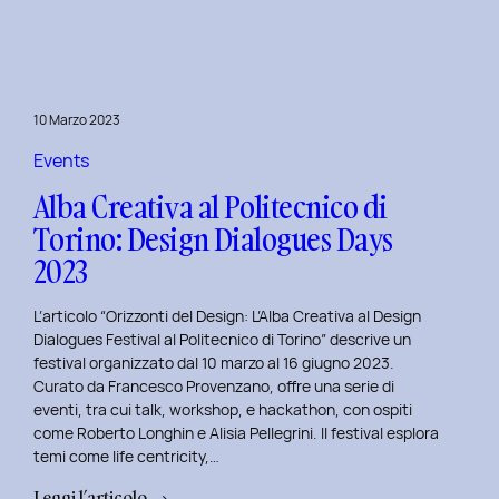
Day
1:
Le
Frontiere
10 Marzo 2023
della
Life
Events
Centricity
Alba Creativa al Politecnico di
con
Torino: Design Dialogues Days
Roberto
2023
Longhin.
L’articolo “Orizzonti del Design: L’Alba Creativa al Design
Dialogues Festival al Politecnico di Torino” descrive un
festival organizzato dal 10 marzo al 16 giugno 2023.
Curato da Francesco Provenzano, offre una serie di
eventi, tra cui talk, workshop, e hackathon, con ospiti
come Roberto Longhin e Alisia Pellegrini. Il festival esplora
temi come life centricity,…
:
Leggi l’articolo →