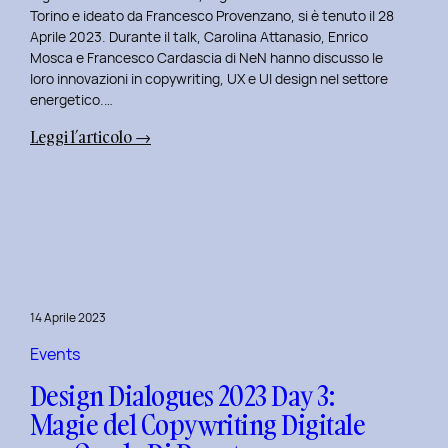
Serenis.
Torino e ideato da Francesco Provenzano, si è tenuto il 28
Aprile 2023. Durante il talk, Carolina Attanasio, Enrico
Mosca e Francesco Cardascia di NeN hanno discusso le
loro innovazioni in copywriting, UX e UI design nel settore
energetico.…
:
Leggi l’articolo →
Design
Dialogues
2023
Day
4:
Creatività
e
14 Aprile 2023
Innovazione
Digitale
Events
con
Design Dialogues 2023 Day 3:
il
Magie del Copywriting Digitale
Team