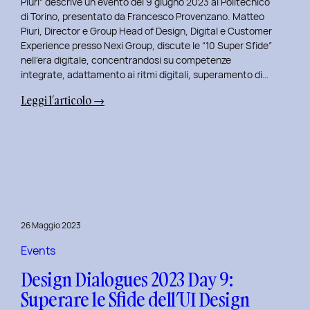
Piuri” descrive un evento del 9 giugno 2023 al Politecnico
di Torino, presentato da Francesco Provenzano. Matteo
Piuri, Director e Group Head of Design, Digital e Customer
Experience presso Nexi Group, discute le “10 Super Sfide”
nell’era digitale, concentrandosi su competenze
integrate, adattamento ai ritmi digitali, superamento di…
:
Leggi l’articolo →
Design
Dialogues
2023
Day
10:
Dialoghi
Innovativi
26 Maggio 2023
con
Matteo
Events
Piuri.
Design Dialogues 2023 Day 9:
Superare le Sfide dell’UI Design