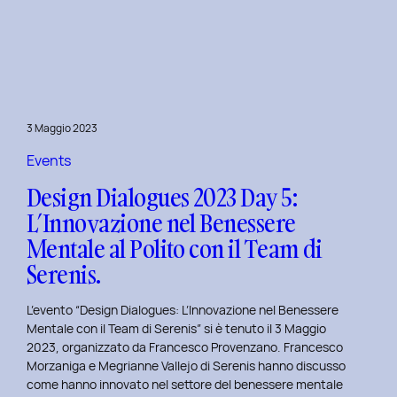
Dialogues
2023
Day
6:
Hackathon
a
3 Maggio 2023
Tema
Viaggi
Events
nel
Design Dialogues 2023 Day 5:
Tempo
L’Innovazione nel Benessere
al
Mentale al Polito con il Team di
Politecnico
di
Serenis.
Torino.
L’evento “Design Dialogues: L’Innovazione nel Benessere
Mentale con il Team di Serenis” si è tenuto il 3 Maggio
2023, organizzato da Francesco Provenzano. Francesco
Morzaniga e Megrianne Vallejo di Serenis hanno discusso
come hanno innovato nel settore del benessere mentale