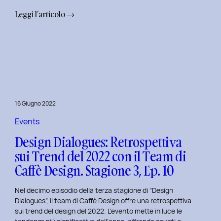
:
Leggi l’articolo →
Uxplore
Weekend
Edition
2022:
Portfolio
Review
per
16 Giugno 2022
trasformare
il
Events
Tuo
Design Dialogues: Retrospettiva
Portfolio
sui Trend del 2022 con il Team di
UX/UI
Caffè Design. Stagione 3, Ep. 10
a
Settembre
Nel decimo episodio della terza stagione di “Design
Dialogues”, il team di Caffè Design offre una retrospettiva
sui trend del design del 2022. L’evento mette in luce le