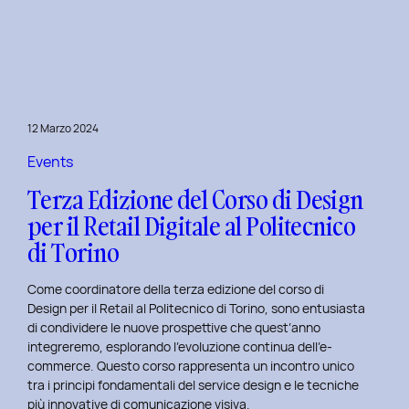
è
l’inclusive
design?
Quale
differenza
c’è
12 Marzo 2024
tra
Inclusive
Events
design
Terza Edizione del Corso di Design
e
per il Retail Digitale al Politecnico
Accessibility.
di Torino
Come coordinatore della terza edizione del corso di
Design per il Retail al Politecnico di Torino, sono entusiasta
di condividere le nuove prospettive che quest’anno
integreremo, esplorando l’evoluzione continua dell’e-
commerce. Questo corso rappresenta un incontro unico
tra i principi fondamentali del service design e le tecniche
più innovative di comunicazione visiva.