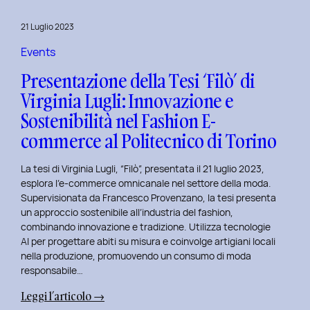
al
Master
21 Luglio 2023
in
User
Events
Experience
Presentazione della Tesi ‘Filò’ di
per
Virginia Lugli: Innovazione e
l’Inclusive
Sostenibilità nel Fashion E-
Design
presso
commerce al Politecnico di Torino
ISTUD
Business
La tesi di Virginia Lugli, “Filò”, presentata il 21 luglio 2023,
School
esplora l’e-commerce omnicanale nel settore della moda.
Supervisionata da Francesco Provenzano, la tesi presenta
un approccio sostenibile all’industria del fashion,
combinando innovazione e tradizione. Utilizza tecnologie
AI per progettare abiti su misura e coinvolge artigiani locali
nella produzione, promuovendo un consumo di moda
responsabile…
:
Leggi l’articolo →