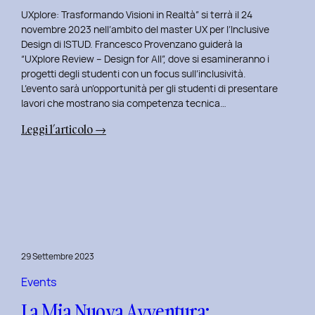
UXplore: Trasformando Visioni in Realtà” si terrà il 24
novembre 2023 nell’ambito del master UX per l’Inclusive
Design di ISTUD. Francesco Provenzano guiderà la
“UXplore Review – Design for All”, dove si esamineranno i
progetti degli studenti con un focus sull’inclusività.
L’evento sarà un’opportunità per gli studenti di presentare
lavori che mostrano sia competenza tecnica…
:
Leggi l’articolo →
Uxplore
ISTUD
Edition:
Portfolio
Review
Speciale
per
29 Settembre 2023
gli
studenti
Events
del
La Mia Nuova Avventura:
Master