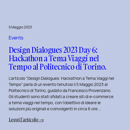
Day
7:
Viaggio
nel
5 Maggio 2023
Design
Immersivo
Events
con
Design Dialogues 2023 Day 6:
Christian
Hackathon a Tema Viaggi nel
Colonna.
Tempo al Politecnico di Torino.
L’articolo “Design Dialogues: Hackathon a Tema Viaggi nel
Tempo” parla di un evento tenutosi il 5 Maggio 2023 al
Politecnico di Torino, guidato da Francesco Provenzano.
Gli studenti sono stati sfidati a creare siti di e-commerce
a tema viaggi nel tempo, con l’obiettivo di ideare le
soluzioni più originali e coinvolgenti in circa 6 ore.…
:
Leggi l’articolo →
Design