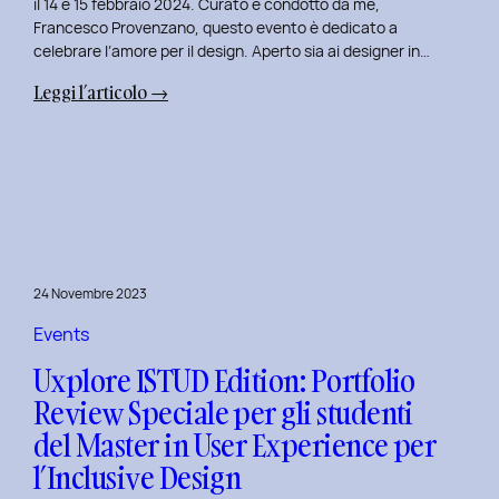
il 14 e 15 febbraio 2024. Curato e condotto da me,
Francesco Provenzano, questo evento è dedicato a
celebrare l’amore per il design. Aperto sia ai designer in…
:
Leggi l’articolo →
Uxplore
Love
Edition
2024:
Portfolio
Review
Speciale
24 Novembre 2023
per
San
Events
Valentino
Uxplore ISTUD Edition: Portfolio
e
Review Speciale per gli studenti
San
del Master in User Experience per
Faustino
l’Inclusive Design