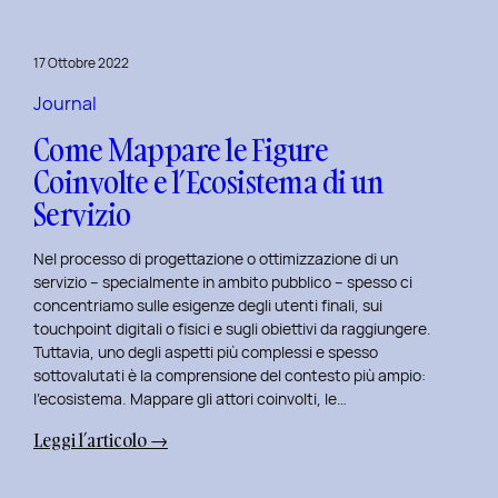
per
rivitalizza
17 Ottobre 2022
i
tuoi
Journal
progetti
Come Mappare le Figure
UX
Coinvolte e l’Ecosistema di un
e
Servizio
UI
Nel processo di progettazione o ottimizzazione di un
servizio – specialmente in ambito pubblico – spesso ci
concentriamo sulle esigenze degli utenti finali, sui
touchpoint digitali o fisici e sugli obiettivi da raggiungere.
Tuttavia, uno degli aspetti più complessi e spesso
sottovalutati è la comprensione del contesto più ampio:
l’ecosistema. Mappare gli attori coinvolti, le…
:
Leggi l’articolo →
Come
Mappare