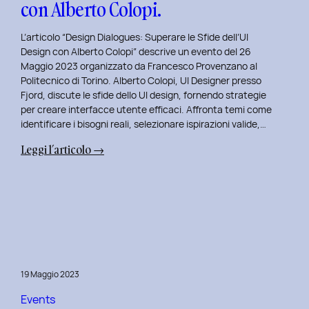
con Alberto Colopi.
L’articolo “Design Dialogues: Superare le Sfide dell’UI
Design con Alberto Colopi” descrive un evento del 26
Maggio 2023 organizzato da Francesco Provenzano al
Politecnico di Torino. Alberto Colopi, UI Designer presso
Fjord, discute le sfide dello UI design, fornendo strategie
per creare interfacce utente efficaci. Affronta temi come
identificare i bisogni reali, selezionare ispirazioni valide,…
:
Leggi l’articolo →
Design
Dialogues
2023
Day
9:
Superare
le
19 Maggio 2023
Sfide
dell’UI
Events