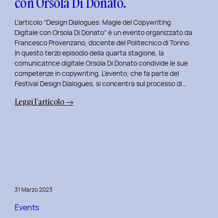
con Orsola Di Donato.
di
NeN.
L’articolo “Design Dialogues: Magie del Copywriting
Digitale con Orsola Di Donato” è un evento organizzato da
Francesco Provenzano, docente del Politecnico di Torino.
In questo terzo episodio della quarta stagione, la
comunicatrice digitale Orsola Di Donato condivide le sue
competenze in copywriting. L’evento, che fa parte del
Festival Design Dialogues, si concentra sul processo di…
:
Leggi l’articolo →
Design
Dialogues
2023
Day
3:
Magie
del
31 Marzo 2023
Copywriting
Digitale
Events