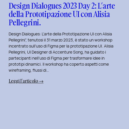
con
Design Dialogues 2023 Day 2: L’arte
Orsola
della Prototipazione UI con Alisia
Di
Pellegrini.
Donato.
Design Dialogues: L’arte della Prototipazione UI con Alisia
Pellegrini”, tenutosi il 31 marzo 2023, è stato un workshop
incentrato sull’uso di Figma per la prototipazione UI. Alisia
Pellegrini, UI Designer di Accenture Song, ha guidato i
partecipanti nell’uso di Figma per trasformare idee in
prototipi dinamici. Il workshop ha coperto aspetti come
wireframing, flussi di…
:
Leggi l’articolo →
Design
Dialogues
2023
Day
2:
L’arte