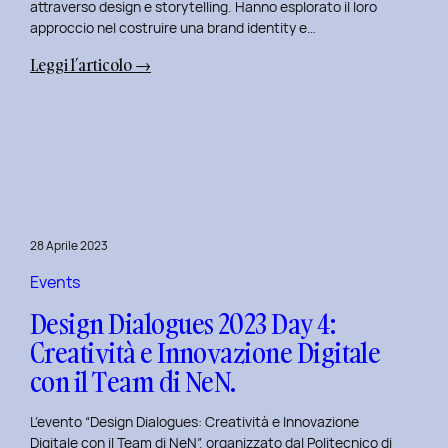
attraverso design e storytelling. Hanno esplorato il loro
approccio nel costruire una brand identity e…
:
Leggi l’articolo →
Design
Dialogues
2023
Day
5:
L’Innovazione
nel
28 Aprile 2023
Benessere
Mentale
Events
al
Design Dialogues 2023 Day 4:
Polito
Creatività e Innovazione Digitale
con
con il Team di NeN.
il
Team
L’evento “Design Dialogues: Creatività e Innovazione
di
Digitale con il Team di NeN”, organizzato dal Politecnico di