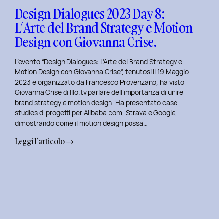
Design
Design Dialogues 2023 Day 8:
con
L’Arte del Brand Strategy e Motion
Alberto
Design con Giovanna Crise.
Colopi.
L’evento “Design Dialogues: L’Arte del Brand Strategy e
Motion Design con Giovanna Crise”, tenutosi il 19 Maggio
2023 e organizzato da Francesco Provenzano, ha visto
Giovanna Crise di Illo.tv parlare dell’importanza di unire
brand strategy e motion design. Ha presentato case
studies di progetti per Alibaba.com, Strava e Google,
dimostrando come il motion design possa…
:
Leggi l’articolo →
Design
Dialogues
2023
Day
8:
L’Arte