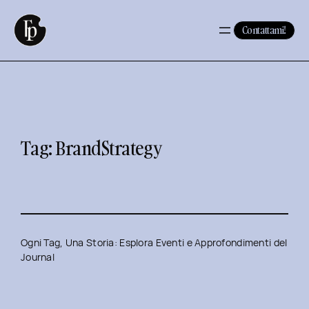
Vai
al
Contattami!
contenuto
Tag:
BrandStrategy
Ogni Tag, Una Storia: Esplora Eventi e Approfondimenti del
Journal