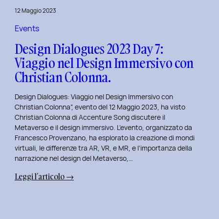
del
12 Maggio 2023
Brand
Strategy
Events
e
Design Dialogues 2023 Day 7:
Motion
Viaggio nel Design Immersivo con
Design
Christian Colonna.
con
Giovanna
Design Dialogues: Viaggio nel Design Immersivo con
Crise.
Christian Colonna”, evento del 12 Maggio 2023, ha visto
Christian Colonna di Accenture Song discutere il
Metaverso e il design immersivo. L’evento, organizzato da
Francesco Provenzano, ha esplorato la creazione di mondi
virtuali, le differenze tra AR, VR, e MR, e l’importanza della
narrazione nel design del Metaverso,…
:
Leggi l’articolo →
Design
Dialogues
2023