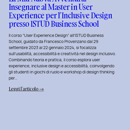
Insegnare al Master in User
in
Experience per l’Inclusive Design
User
Experience
presso ISTUD Business School
per
l’Inclusive
Il corso “User Experience Design” all’ISTUD Business
Design
School, guidato da Francesco Provenzano dal 29
settembre 2023 al 22 gennaio 2024, si focalizza
sull’usabilità, accessibilità e creatività nel design inclusivo.
Combinando teoria e pratica, il corso esplora user
experience, inclusive design e accessibilità, coinvolgendo
gli studenti in giochi di ruolo e workshop di design thinking
per…
:
Leggi l’articolo →
La
Mia
Nuova
Avventura:
Insegnare