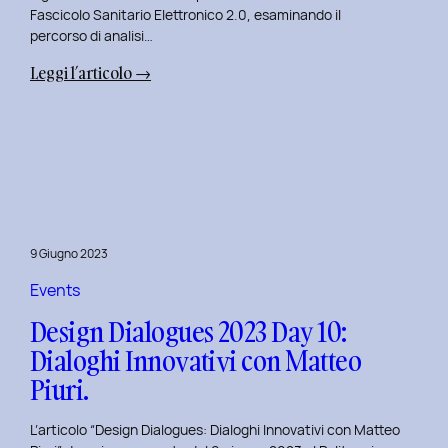
Fascicolo Sanitario Elettronico 2.0, esaminando il
percorso di analisi…
:
Leggi l’articolo →
Design
Dialogues
2023
Day
11:
Innovazione
Digitale
9 Giugno 2023
nei
Servizi
Events
Pubblici
Design Dialogues 2023 Day 10:
con
Dialoghi Innovativi con Matteo
Elisabetta
Piuri.
Gori.
L’articolo “Design Dialogues: Dialoghi Innovativi con Matteo