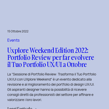
le
Figure
Coinvolte
e
l’Ecosistema
15 Ottobre 2022
di
un
Events
Servizio
Uxplore Weekend Edition 2022:
Portfolio Review per far evolvere
il Tuo Portfolio UX/UI a Ottobre
La “Sessione di Portfolio Review: Trasforma il Tuo Portfolio
UX/UI con UXplore Weekend” è un evento dedicato alla
revisione e al miglioramento dei portfolio di design UX/UI.
Gli aspiranti designer hanno la possibilità di ricevere
consigli diretti da professionisti del settore per affinare e
valorizzare i loro lavori.
:
Leggi l’articolo →