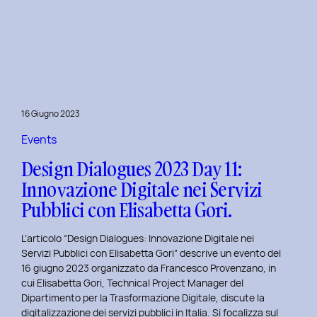
Presentazione
della
Tesi
‘Filò’
di
Virginia
Lugli:
16 Giugno 2023
Innovazione
e
Events
Sostenibilità
Design Dialogues 2023 Day 11:
nel
Innovazione Digitale nei Servizi
Fashion
Pubblici con Elisabetta Gori.
E-
commerce
L’articolo “Design Dialogues: Innovazione Digitale nei
al
Servizi Pubblici con Elisabetta Gori” descrive un evento del
Politecnico
16 giugno 2023 organizzato da Francesco Provenzano, in
di
cui Elisabetta Gori, Technical Project Manager del
Torino
Dipartimento per la Trasformazione Digitale, discute la
digitalizzazione dei servizi pubblici in Italia. Si focalizza sul