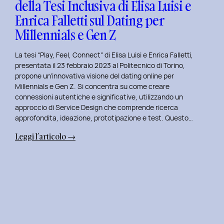
della Tesi Inclusiva di Elisa Luisi e
Mia
Enrica Falletti sul Dating per
Esperienza
al
Millennials e Gen Z
Politecnico
di
La tesi “Play, Feel, Connect” di Elisa Luisi e Enrica Falletti,
Torino
presentata il 23 febbraio 2023 al Politecnico di Torino,
propone un’innovativa visione del dating online per
Millennials e Gen Z. Si concentra su come creare
connessioni autentiche e significative, utilizzando un
approccio di Service Design che comprende ricerca
approfondita, ideazione, prototipazione e test. Questo…
:
Leggi l’articolo →
Play,
Feel,
Connect:
Presentazione
della
Tesi
Inclusiva