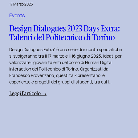
della
17 Marzo 2023
Prototipazione
UI
Events
con
Design Dialogues 2023 Days Extra:
Alisia
Talenti del Politecnico di Torino
Pellegrini.
Design Dialogues Extra” è una serie di incontri speciali che
si svolgeranno tra il 17 marzo e il 16 giugno 2023, ideati per
valorizzare i giovani talenti del corso di Human Digital
Interaction del Politecnico di Torino. Organizzati da
Francesco Provenzano, questi talk presentano le
esperienze e progetti dei gruppi di studenti, tra cui i…
:
Leggi l’articolo →
Design
Dialogues
2023
Days
Extra:
Talenti