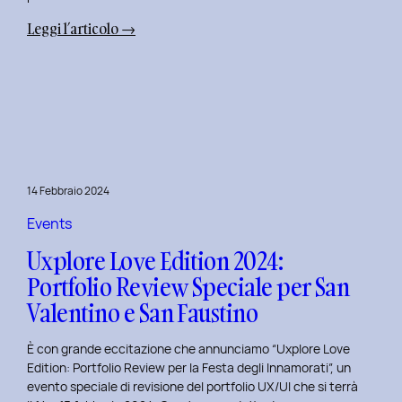
:
Leggi l’articolo →
Terza
Edizione
del
Corso
di
Design
per
14 Febbraio 2024
il
Retail
Events
Digitale
Uxplore Love Edition 2024:
al
Portfolio Review Speciale per San
Politecnico
Valentino e San Faustino
di
Torino
È con grande eccitazione che annunciamo “Uxplore Love
Edition: Portfolio Review per la Festa degli Innamorati”, un
evento speciale di revisione del portfolio UX/UI che si terrà