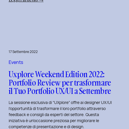
Uxplore
Weekend
Edition
2022:
Portfolio
Review
per
17 Settembre 2022
far
evolvere
Events
il
Uxplore Weekend Edition 2022:
Tuo
Portfolio Review per trasformare
Portfolio
il Tuo Portfolio UX/UI a Settembre
UX/UI
a
La sessione esclusiva di “UXplore” offre ai designer UX/UI
Ottobre
l’opportunità di trasformare il loro portfolio attraverso
feedback e consigli da esperti del settore. Questa
iniziativa è un’occasione preziosa per migliorare le
competenze di presentazione e di design.