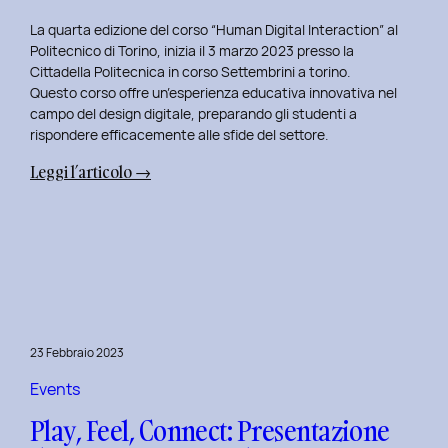
La quarta edizione del corso “Human Digital Interaction” al
Politecnico di Torino, inizia il 3 marzo 2023 presso la
Cittadella Politecnica in corso Settembrini a torino.
Questo corso offre un’esperienza educativa innovativa nel
campo del design digitale, preparando gli studenti a
rispondere efficacemente alle sfide del settore.
:
Leggi l’articolo →
Inizio
del
Quarto
Anno
di
Docenza
in
23 Febbraio 2023
Human
Digital
Events
Interaction:
Play, Feel, Connect: Presentazione
La