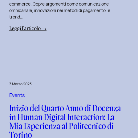
commerce. Copre argomenti come comunicazione
omnicanale, innovazioni nei metodi di pagamento, e
trend…
:
Leggi l’articolo →
Seconda
Edizione
del
Corso
di
Design
per
3 Marzo 2023
il
Retail
Events
Digitale
Inizio del Quarto Anno di Docenza
al
in Human Digital Interaction: La
Politecnico
Mia Esperienza al Politecnico di
di
Torino
Torino