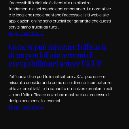
M
L’accessibilità digitale è diventata un pilastro
c
fondamentale nel mondo contemporaneo. Le normative
a
i
e le leggi che regolamentano l’accesso ai siti web e alle
p
a
applicazioni online sono cruciali per garantire che questi
p
l
servizi siano fruibili da tutti,…
a
e
:
Leggi l’articolo →
r
p
Q
e
Come si può misurare l’efficacia
e
u
l
r
di un portfolio in termini di
a
e
S
l
occupabilità nel settore UX/UI?
F
a
i
i
n
s
L’efficacia di un portfolio nel settore UX/UI può essere
g
V
o
misurata considerando come esso dimostri competenze
u
a
n
chiave, creatività, e la capacità di risolvere problemi reali.
r
l
Un portfolio efficace dovrebbe mostrare un processo di
o
e
e
design ben pensato, esempi…
l
C
:
Leggi l’articolo →
n
e
o
C
t
N
i
o
i
o
n
m
n