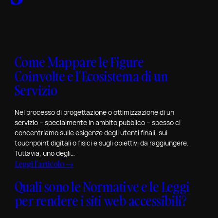
:
n
P
i
o
c
r
o
t
d
Come Mappare le Figure
f
i
o
Coinvolte e l’Ecosistema di un
T
l
Servizio
o
i
r
o
i
Nel processo di progettazione o ottimizzazione di un
R
servizio – specialmente in ambito pubblico – spesso ci
n
e
concentriamo sulle esigenze degli utenti finali, sui
o
v
touchpoint digitali o fisici e sugli obiettivi da raggiungere.
Tuttavia, uno degli…
i
:
Leggi l’articolo →
e
C
w
Quali sono le Normative e le Leggi
o
S
per rendere i siti web accessibili?
m
p
e
e