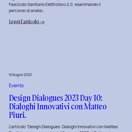
Fascicolo Sanitario Elettronico 2.0, esaminando il
percorso di analisi…
:
Leggi l’articolo →
Design
Dialogues
2023
Day
11:
Innovazione
Digitale
9 Giugno 2023
nei
Servizi
Events
Pubblici
Design Dialogues 2023 Day 10:
con
Dialoghi Innovativi con Matteo
Elisabetta
Piuri.
Gori.
L’articolo “Design Dialogues: Dialoghi Innovativi con Matteo