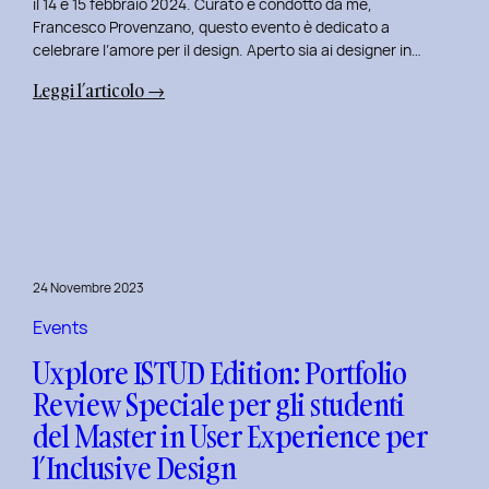
il 14 e 15 febbraio 2024. Curato e condotto da me,
Francesco Provenzano, questo evento è dedicato a
celebrare l’amore per il design. Aperto sia ai designer in…
:
Leggi l’articolo →
Uxplore
Love
Edition
2024:
Portfolio
Review
Speciale
24 Novembre 2023
per
San
Events
Valentino
Uxplore ISTUD Edition: Portfolio
e
Review Speciale per gli studenti
San
del Master in User Experience per
Faustino
l’Inclusive Design