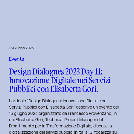
Presentazione
della
Tesi
‘Filò’
di
Virginia
Lugli:
16 Giugno 2023
Innovazione
e
Events
Sostenibilità
Design Dialogues 2023 Day 11:
nel
Innovazione Digitale nei Servizi
Fashion
Pubblici con Elisabetta Gori.
E-
commerce
L’articolo “Design Dialogues: Innovazione Digitale nei
al
Servizi Pubblici con Elisabetta Gori” descrive un evento del
Politecnico
16 giugno 2023 organizzato da Francesco Provenzano, in
di
cui Elisabetta Gori, Technical Project Manager del
Torino
Dipartimento per la Trasformazione Digitale, discute la
digitalizzazione dei servizi pubblici in Italia. Si focalizza sul