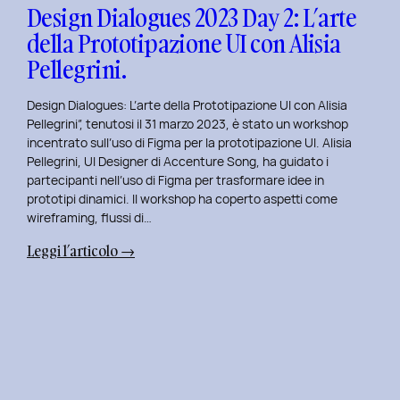
con
Design Dialogues 2023 Day 2: L’arte
Orsola
della Prototipazione UI con Alisia
Di
Pellegrini.
Donato.
Design Dialogues: L’arte della Prototipazione UI con Alisia
Pellegrini”, tenutosi il 31 marzo 2023, è stato un workshop
incentrato sull’uso di Figma per la prototipazione UI. Alisia
Pellegrini, UI Designer di Accenture Song, ha guidato i
partecipanti nell’uso di Figma per trasformare idee in
prototipi dinamici. Il workshop ha coperto aspetti come
wireframing, flussi di…
:
Leggi l’articolo →
Design
Dialogues
2023
Day
2:
L’arte