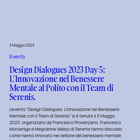
Dialogues
2023
Day
6:
Hackathon
a
3 Maggio 2023
Tema
Viaggi
Events
nel
Design Dialogues 2023 Day 5:
Tempo
L’Innovazione nel Benessere
al
Mentale al Polito con il Team di
Politecnico
di
Serenis.
Torino.
L’evento “Design Dialogues: L’Innovazione nel Benessere
Mentale con il Team di Serenis” si è tenuto il 3 Maggio
2023, organizzato da Francesco Provenzano. Francesco
Morzaniga e Megrianne Vallejo di Serenis hanno discusso
come hanno innovato nel settore del benessere mentale