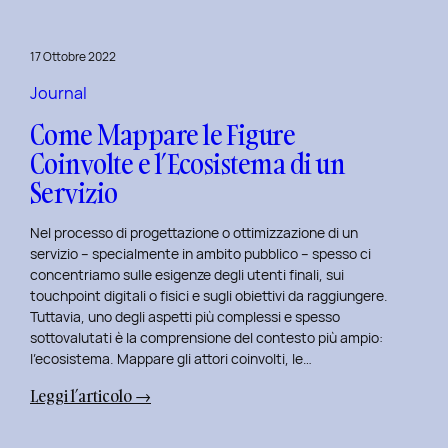
per
rivitalizza
17 Ottobre 2022
i
tuoi
Journal
progetti
Come Mappare le Figure
UX
Coinvolte e l’Ecosistema di un
e
Servizio
UI
Nel processo di progettazione o ottimizzazione di un
servizio – specialmente in ambito pubblico – spesso ci
concentriamo sulle esigenze degli utenti finali, sui
touchpoint digitali o fisici e sugli obiettivi da raggiungere.
Tuttavia, uno degli aspetti più complessi e spesso
sottovalutati è la comprensione del contesto più ampio:
l’ecosistema. Mappare gli attori coinvolti, le…
:
Leggi l’articolo →
Come
Mappare