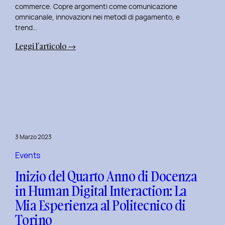
commerce. Copre argomenti come comunicazione
omnicanale, innovazioni nei metodi di pagamento, e
trend…
:
Leggi l’articolo →
Seconda
Edizione
del
Corso
di
Design
per
3 Marzo 2023
il
Retail
Events
Digitale
Inizio del Quarto Anno di Docenza
al
in Human Digital Interaction: La
Politecnico
Mia Esperienza al Politecnico di
di
Torino
Torino