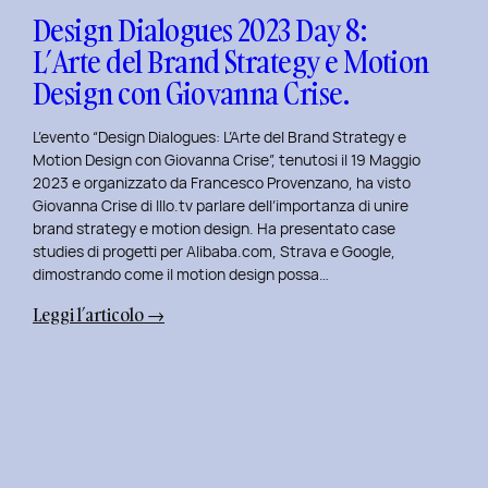
Design
Design Dialogues 2023 Day 8:
con
L’Arte del Brand Strategy e Motion
Alberto
Design con Giovanna Crise.
Colopi.
L’evento “Design Dialogues: L’Arte del Brand Strategy e
Motion Design con Giovanna Crise”, tenutosi il 19 Maggio
2023 e organizzato da Francesco Provenzano, ha visto
Giovanna Crise di Illo.tv parlare dell’importanza di unire
brand strategy e motion design. Ha presentato case
studies di progetti per Alibaba.com, Strava e Google,
dimostrando come il motion design possa…
:
Leggi l’articolo →
Design
Dialogues
2023
Day
8:
L’Arte