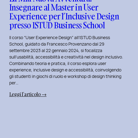
Insegnare al Master in User
in
Experience per l’Inclusive Design
User
Experience
presso ISTUD Business School
per
l’Inclusive
Il corso “User Experience Design” all’ISTUD Business
Design
School, guidato da Francesco Provenzano dal 29
settembre 2023 al 22 gennaio 2024, si focalizza
sull’usabilità, accessibilità e creatività nel design inclusivo.
Combinando teoria e pratica, il corso esplora user
experience, inclusive design e accessibilità, coinvolgendo
gli studenti in giochi di ruolo e workshop di design thinking
per…
:
Leggi l’articolo →
La
Mia
Nuova
Avventura:
Insegnare