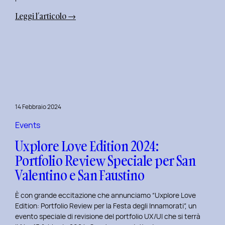
:
Leggi l’articolo →
Terza
Edizione
del
Corso
di
Design
per
14 Febbraio 2024
il
Retail
Events
Digitale
Uxplore Love Edition 2024:
al
Portfolio Review Speciale per San
Politecnico
Valentino e San Faustino
di
Torino
È con grande eccitazione che annunciamo “Uxplore Love
Edition: Portfolio Review per la Festa degli Innamorati”, un
evento speciale di revisione del portfolio UX/UI che si terrà