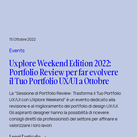
le
Figure
Coinvolte
e
l’Ecosistema
15 Ottobre 2022
di
un
Events
Servizio
Uxplore Weekend Edition 2022:
Portfolio Review per far evolvere
il Tuo Portfolio UX/UI a Ottobre
La “Sessione di Portfolio Review: Trasforma il Tuo Portfolio
UX/UI con UXplore Weekend” è un evento dedicato alla
revisione e al miglioramento dei portfolio di design UX/UI.
Gli aspiranti designer hanno la possibilità di ricevere
consigli diretti da professionisti del settore per affinare e
valorizzare i loro lavori.
:
Leggi l’articolo →