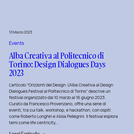
Day
1:
Le
Frontiere
10 Marzo 2023
della
Life
Events
Centricity
Alba Creativa al Politecnico di
con
Torino: Design Dialogues Days
Roberto
2023
Longhin.
L’articolo “Orizzonti del Design: L’Alba Creativa al Design
Dialogues Festival al Politecnico di Torino” descrive un
festival organizzato dal 10 marzo al 16 giugno 2023.
Curato da Francesco Provenzano, offre una serie di
eventi, tra cui talk, workshop, e hackathon, con ospiti
come Roberto Longhin e Alisia Pellegrini. Il festival esplora
temi come life centricity,…
:
Leggi l’articolo →