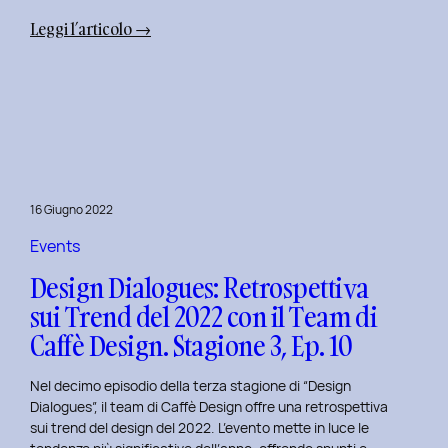
:
Leggi l’articolo →
Uxplore
Weekend
Edition
2022:
Portfolio
Review
per
16 Giugno 2022
trasformare
il
Events
Tuo
Design Dialogues: Retrospettiva
Portfolio
sui Trend del 2022 con il Team di
UX/UI
Caffè Design. Stagione 3, Ep. 10
a
Settembre
Nel decimo episodio della terza stagione di “Design
Dialogues”, il team di Caffè Design offre una retrospettiva
sui trend del design del 2022. L’evento mette in luce le