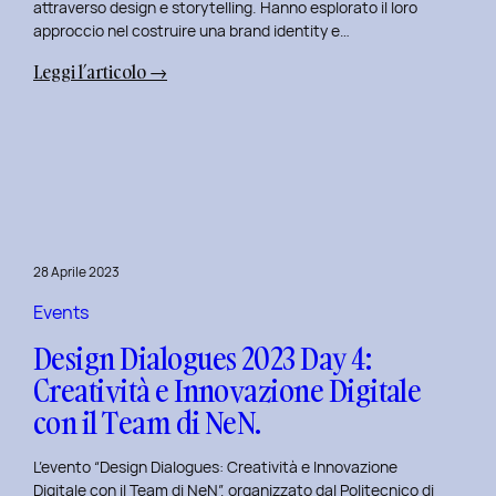
attraverso design e storytelling. Hanno esplorato il loro
approccio nel costruire una brand identity e…
:
Leggi l’articolo →
Design
Dialogues
2023
Day
5:
L’Innovazione
nel
28 Aprile 2023
Benessere
Mentale
Events
al
Design Dialogues 2023 Day 4:
Polito
Creatività e Innovazione Digitale
con
con il Team di NeN.
il
Team
L’evento “Design Dialogues: Creatività e Innovazione
di
Digitale con il Team di NeN”, organizzato dal Politecnico di