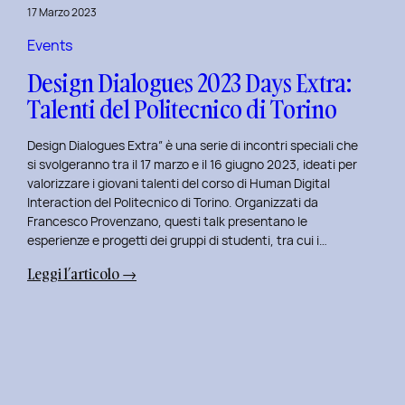
della
17 Marzo 2023
Prototipazione
UI
Events
con
Design Dialogues 2023 Days Extra:
Alisia
Talenti del Politecnico di Torino
Pellegrini.
Design Dialogues Extra” è una serie di incontri speciali che
si svolgeranno tra il 17 marzo e il 16 giugno 2023, ideati per
valorizzare i giovani talenti del corso di Human Digital
Interaction del Politecnico di Torino. Organizzati da
Francesco Provenzano, questi talk presentano le
esperienze e progetti dei gruppi di studenti, tra cui i…
:
Leggi l’articolo →
Design
Dialogues
2023
Days
Extra:
Talenti