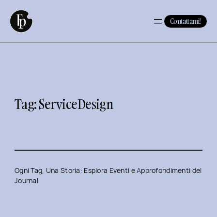
Vai
al
Contattami!
contenuto
Tag:
ServiceDesign
Ogni Tag, Una Storia: Esplora Eventi e Approfondimenti del
Journal