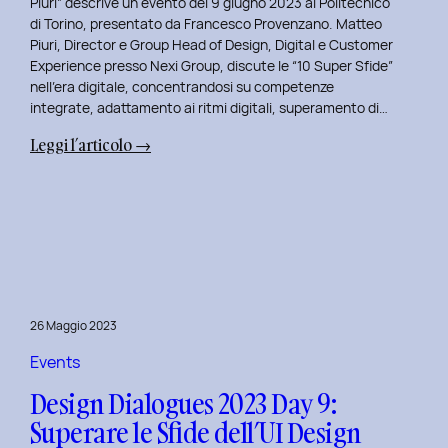
Piuri” descrive un evento del 9 giugno 2023 al Politecnico
di Torino, presentato da Francesco Provenzano. Matteo
Piuri, Director e Group Head of Design, Digital e Customer
Experience presso Nexi Group, discute le “10 Super Sfide”
nell’era digitale, concentrandosi su competenze
integrate, adattamento ai ritmi digitali, superamento di…
:
Leggi l’articolo →
Design
Dialogues
2023
Day
10:
Dialoghi
Innovativi
26 Maggio 2023
con
Matteo
Events
Piuri.
Design Dialogues 2023 Day 9:
Superare le Sfide dell’UI Design