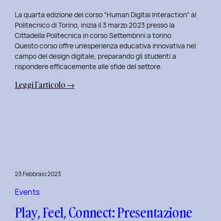
La quarta edizione del corso “Human Digital Interaction” al
Politecnico di Torino, inizia il 3 marzo 2023 presso la
Cittadella Politecnica in corso Settembrini a torino.
Questo corso offre un’esperienza educativa innovativa nel
campo del design digitale, preparando gli studenti a
rispondere efficacemente alle sfide del settore.
:
Leggi l’articolo →
Inizio
del
Quarto
Anno
di
Docenza
in
23 Febbraio 2023
Human
Digital
Events
Interaction:
Play, Feel, Connect: Presentazione
La