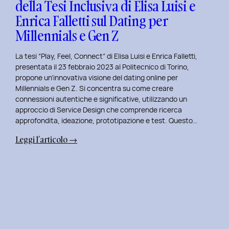
della Tesi Inclusiva di Elisa Luisi e
Mia
Enrica Falletti sul Dating per
Esperienza
al
Millennials e Gen Z
Politecnico
di
La tesi “Play, Feel, Connect” di Elisa Luisi e Enrica Falletti,
Torino
presentata il 23 febbraio 2023 al Politecnico di Torino,
propone un’innovativa visione del dating online per
Millennials e Gen Z. Si concentra su come creare
connessioni autentiche e significative, utilizzando un
approccio di Service Design che comprende ricerca
approfondita, ideazione, prototipazione e test. Questo…
:
Leggi l’articolo →
Play,
Feel,
Connect:
Presentazione
della
Tesi
Inclusiva