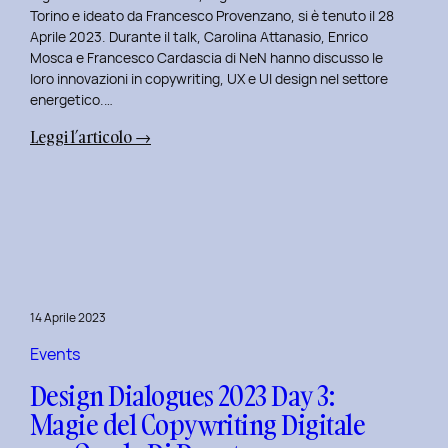
Serenis.
Torino e ideato da Francesco Provenzano, si è tenuto il 28
Aprile 2023. Durante il talk, Carolina Attanasio, Enrico
Mosca e Francesco Cardascia di NeN hanno discusso le
loro innovazioni in copywriting, UX e UI design nel settore
energetico.…
:
Leggi l’articolo →
Design
Dialogues
2023
Day
4:
Creatività
e
14 Aprile 2023
Innovazione
Digitale
Events
con
Design Dialogues 2023 Day 3:
il
Magie del Copywriting Digitale
Team