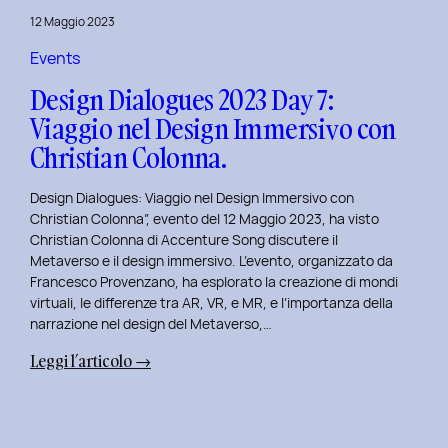
del
12 Maggio 2023
Brand
Strategy
Events
e
Design Dialogues 2023 Day 7:
Motion
Viaggio nel Design Immersivo con
Design
Christian Colonna.
con
Giovanna
Design Dialogues: Viaggio nel Design Immersivo con
Crise.
Christian Colonna”, evento del 12 Maggio 2023, ha visto
Christian Colonna di Accenture Song discutere il
Metaverso e il design immersivo. L’evento, organizzato da
Francesco Provenzano, ha esplorato la creazione di mondi
virtuali, le differenze tra AR, VR, e MR, e l’importanza della
narrazione nel design del Metaverso,…
:
Leggi l’articolo →
Design
Dialogues
2023