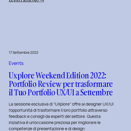
Uxplore
Weekend
Edition
2022:
Portfolio
Review
per
17 Settembre 2022
far
evolvere
Events
il
Uxplore Weekend Edition 2022:
Tuo
Portfolio Review per trasformare
Portfolio
il Tuo Portfolio UX/UI a Settembre
UX/UI
a
La sessione esclusiva di “UXplore” offre ai designer UX/UI
Ottobre
l’opportunità di trasformare il loro portfolio attraverso
feedback e consigli da esperti del settore. Questa
iniziativa è un’occasione preziosa per migliorare le
competenze di presentazione e di design.