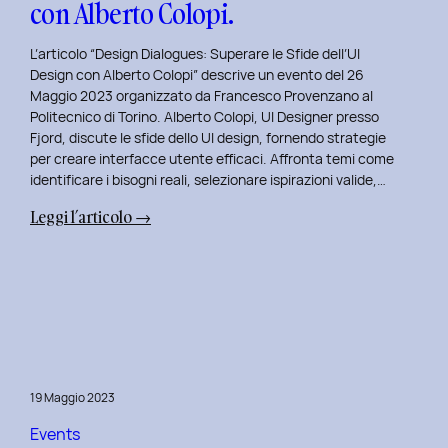
con Alberto Colopi.
L’articolo “Design Dialogues: Superare le Sfide dell’UI
Design con Alberto Colopi” descrive un evento del 26
Maggio 2023 organizzato da Francesco Provenzano al
Politecnico di Torino. Alberto Colopi, UI Designer presso
Fjord, discute le sfide dello UI design, fornendo strategie
per creare interfacce utente efficaci. Affronta temi come
identificare i bisogni reali, selezionare ispirazioni valide,…
:
Leggi l’articolo →
Design
Dialogues
2023
Day
9:
Superare
le
19 Maggio 2023
Sfide
dell’UI
Events