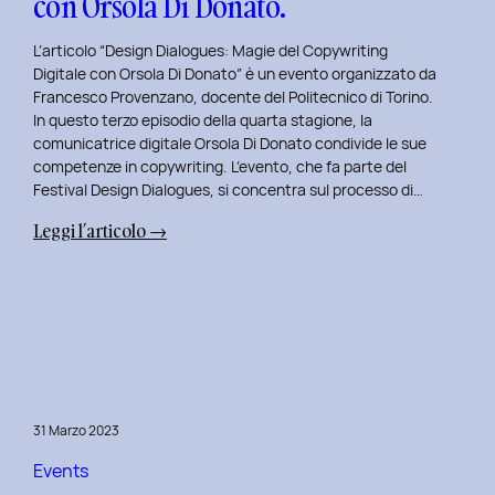
con Orsola Di Donato.
di
NeN.
L’articolo “Design Dialogues: Magie del Copywriting
Digitale con Orsola Di Donato” è un evento organizzato da
Francesco Provenzano, docente del Politecnico di Torino.
In questo terzo episodio della quarta stagione, la
comunicatrice digitale Orsola Di Donato condivide le sue
competenze in copywriting. L’evento, che fa parte del
Festival Design Dialogues, si concentra sul processo di…
:
Leggi l’articolo →
Design
Dialogues
2023
Day
3:
Magie
del
31 Marzo 2023
Copywriting
Digitale
Events