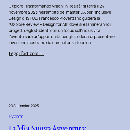
UXplore: Trasformando Visioni in Realtà” si terrà il 24
novembre 2023 nell’ambito del master UX per l’Inclusive
Design di ISTUD. Francesco Provenzano guiderà la
“UXplore Review – Design for All”, dove si esamineranno i
progetti degli studenti con un focus sull’inclusività.
L’evento sarà un’opportunità per gli studenti di presentare
lavori che mostrano sia competenza tecnica…
:
Leggi l’articolo →
Uxplore
ISTUD
Edition:
Portfolio
Review
Speciale
per
29 Settembre 2023
gli
studenti
Events
del
La Mia Nuova Avventura:
Master