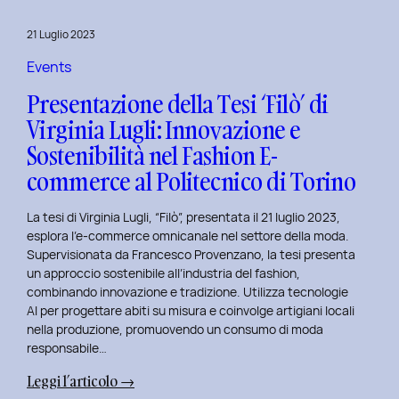
al
Master
21 Luglio 2023
in
User
Events
Experience
Presentazione della Tesi ‘Filò’ di
per
Virginia Lugli: Innovazione e
l’Inclusive
Sostenibilità nel Fashion E-
Design
presso
commerce al Politecnico di Torino
ISTUD
Business
La tesi di Virginia Lugli, “Filò”, presentata il 21 luglio 2023,
School
esplora l’e-commerce omnicanale nel settore della moda.
Supervisionata da Francesco Provenzano, la tesi presenta
un approccio sostenibile all’industria del fashion,
combinando innovazione e tradizione. Utilizza tecnologie
AI per progettare abiti su misura e coinvolge artigiani locali
nella produzione, promuovendo un consumo di moda
responsabile…
:
Leggi l’articolo →