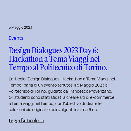
Day
7:
Viaggio
nel
5 Maggio 2023
Design
Immersivo
Events
con
Design Dialogues 2023 Day 6:
Christian
Hackathon a Tema Viaggi nel
Colonna.
Tempo al Politecnico di Torino.
L’articolo “Design Dialogues: Hackathon a Tema Viaggi nel
Tempo” parla di un evento tenutosi il 5 Maggio 2023 al
Politecnico di Torino, guidato da Francesco Provenzano.
Gli studenti sono stati sfidati a creare siti di e-commerce
a tema viaggi nel tempo, con l’obiettivo di ideare le
soluzioni più originali e coinvolgenti in circa 6 ore.…
:
Leggi l’articolo →
Design