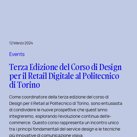
è
l’inclusive
design?
Quale
differenza
c’è
12 Marzo 2024
tra
Inclusive
Events
design
Terza Edizione del Corso di Design
e
per il Retail Digitale al Politecnico
Accessibility.
di Torino
Come coordinatore della terza edizione del corso di
Design per il Retail al Politecnico di Torino, sono entusiasta
di condividere le nuove prospettive che quest’anno
integreremo, esplorando l’evoluzione continua dell’e-
commerce. Questo corso rappresenta un incontro unico
tra i principi fondamentali del service design e le tecniche
più innovative di comunicazione visiva.