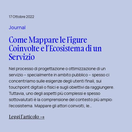
per
rivitalizza
17 Ottobre 2022
i
tuoi
Journal
progetti
Come Mappare le Figure
UX
Coinvolte e l’Ecosistema di un
e
Servizio
UI
Nel processo di progettazione o ottimizzazione di un
servizio – specialmente in ambito pubblico – spesso ci
concentriamo sulle esigenze degli utenti finali, sui
touchpoint digitali o fisici e sugli obiettivi da raggiungere.
Tuttavia, uno degli aspetti più complessi e spesso
sottovalutati è la comprensione del contesto più ampio:
l’ecosistema. Mappare gli attori coinvolti, le…
:
Leggi l’articolo →
Come
Mappare