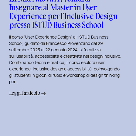
Insegnare al Master in User
in
Experience per l’Inclusive Design
User
Experience
presso ISTUD Business School
per
l’Inclusive
Il corso “User Experience Design” all’ISTUD Business
Design
School, guidato da Francesco Provenzano dal 29
settembre 2023 al 22 gennaio 2024, si focalizza
sull’usabilità, accessibilità e creatività nel design inclusivo.
Combinando teoria e pratica, il corso esplora user
experience, inclusive design e accessibilità, coinvolgendo
gli studenti in giochi di ruolo e workshop di design thinking
per…
:
Leggi l’articolo →
La
Mia
Nuova
Avventura:
Insegnare