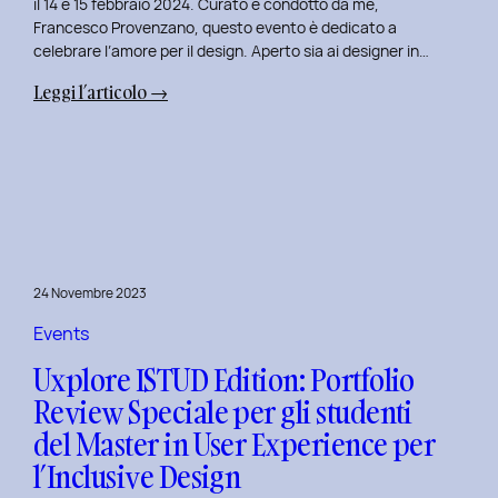
il 14 e 15 febbraio 2024. Curato e condotto da me,
Francesco Provenzano, questo evento è dedicato a
celebrare l’amore per il design. Aperto sia ai designer in…
:
Leggi l’articolo →
Uxplore
Love
Edition
2024:
Portfolio
Review
Speciale
24 Novembre 2023
per
San
Events
Valentino
Uxplore ISTUD Edition: Portfolio
e
Review Speciale per gli studenti
San
del Master in User Experience per
Faustino
l’Inclusive Design