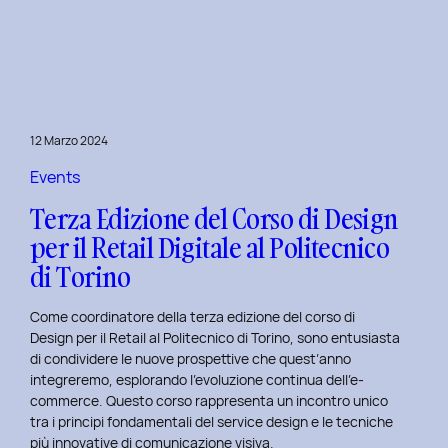
è
l’inclusive
design?
Quale
differenza
c’è
12 Marzo 2024
tra
Inclusive
Events
design
Terza Edizione del Corso di Design
e
per il Retail Digitale al Politecnico
Accessibility.
di Torino
Come coordinatore della terza edizione del corso di
Design per il Retail al Politecnico di Torino, sono entusiasta
di condividere le nuove prospettive che quest’anno
integreremo, esplorando l’evoluzione continua dell’e-
commerce. Questo corso rappresenta un incontro unico
tra i principi fondamentali del service design e le tecniche
più innovative di comunicazione visiva.