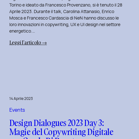
Serenis.
Torino e ideato da Francesco Provenzano, si è tenuto il 28
Aprile 2023. Durante il talk, Carolina Attanasio, Enrico
Mosca e Francesco Cardascia di NeN hanno discusso le
loro innovazioni in copywriting, UX e UI design nel settore
energetico.…
:
Leggi l’articolo →
Design
Dialogues
2023
Day
4:
Creatività
e
14 Aprile 2023
Innovazione
Digitale
Events
con
Design Dialogues 2023 Day 3:
il
Magie del Copywriting Digitale
Team