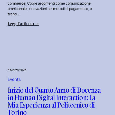
commerce. Copre argomenti come comunicazione
omnicanale, innovazioni nei metodi di pagamento, e
trend…
:
Leggi l’articolo →
Seconda
Edizione
del
Corso
di
Design
per
3 Marzo 2023
il
Retail
Events
Digitale
Inizio del Quarto Anno di Docenza
al
in Human Digital Interaction: La
Politecnico
Mia Esperienza al Politecnico di
di
Torino
Torino