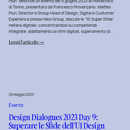
Piuri” descrive un evento del 9 giugno 2023 al Politecnico
di Torino, presentato da Francesco Provenzano. Matteo
Piuri, Director e Group Head of Design, Digital e Customer
Experience presso Nexi Group, discute le “10 Super Sfide”
nell’era digitale, concentrandosi su competenze
integrate, adattamento ai ritmi digitali, superamento di…
:
Leggi l’articolo →
Design
Dialogues
2023
Day
10:
Dialoghi
Innovativi
26 Maggio 2023
con
Matteo
Events
Piuri.
Design Dialogues 2023 Day 9:
Superare le Sfide dell’UI Design