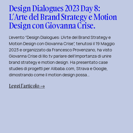
Design
Design Dialogues 2023 Day 8:
con
L’Arte del Brand Strategy e Motion
Alberto
Design con Giovanna Crise.
Colopi.
L’evento “Design Dialogues: L’Arte del Brand Strategy e
Motion Design con Giovanna Crise”, tenutosi il 19 Maggio
2023 e organizzato da Francesco Provenzano, ha visto
Giovanna Crise di Illo.tv parlare dell’importanza di unire
brand strategy e motion design. Ha presentato case
studies di progetti per Alibaba.com, Strava e Google,
dimostrando come il motion design possa…
:
Leggi l’articolo →
Design
Dialogues
2023
Day
8:
L’Arte