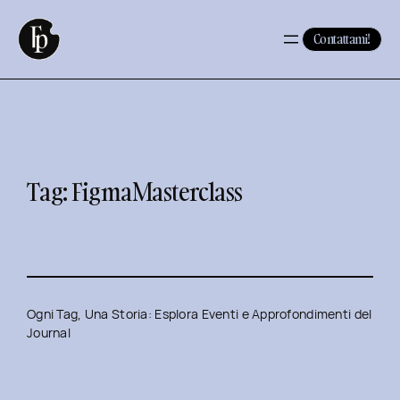
Vai
al
Contattami!
contenuto
Tag:
FigmaMasterclass
Ogni Tag, Una Storia: Esplora Eventi e Approfondimenti del
Journal