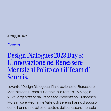
Dialogues
2023
Day
6:
Hackathon
a
3 Maggio 2023
Tema
Viaggi
Events
nel
Design Dialogues 2023 Day 5:
Tempo
L’Innovazione nel Benessere
al
Mentale al Polito con il Team di
Politecnico
di
Serenis.
Torino.
L’evento “Design Dialogues: L’Innovazione nel Benessere
Mentale con il Team di Serenis” si è tenuto il 3 Maggio
2023, organizzato da Francesco Provenzano. Francesco
Morzaniga e Megrianne Vallejo di Serenis hanno discusso
come hanno innovato nel settore del benessere mentale