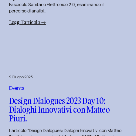
Fascicolo Sanitario Elettronico 2.0, esaminando il
percorso di analisi…
:
Leggi l’articolo →
Design
Dialogues
2023
Day
11:
Innovazione
Digitale
9 Giugno 2023
nei
Servizi
Events
Pubblici
Design Dialogues 2023 Day 10:
con
Dialoghi Innovativi con Matteo
Elisabetta
Piuri.
Gori.
L’articolo “Design Dialogues: Dialoghi Innovativi con Matteo