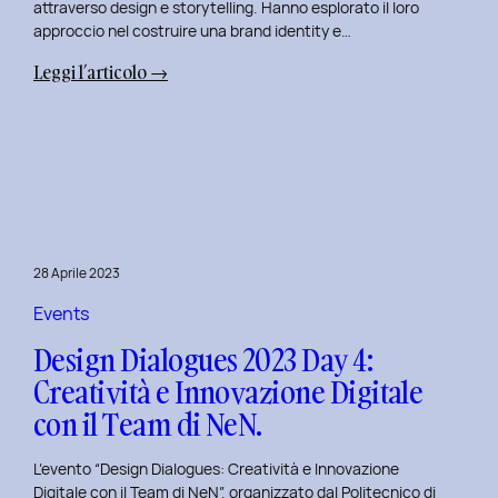
attraverso design e storytelling. Hanno esplorato il loro
approccio nel costruire una brand identity e…
:
Leggi l’articolo →
Design
Dialogues
2023
Day
5:
L’Innovazione
nel
28 Aprile 2023
Benessere
Mentale
Events
al
Design Dialogues 2023 Day 4:
Polito
Creatività e Innovazione Digitale
con
con il Team di NeN.
il
Team
L’evento “Design Dialogues: Creatività e Innovazione
di
Digitale con il Team di NeN”, organizzato dal Politecnico di