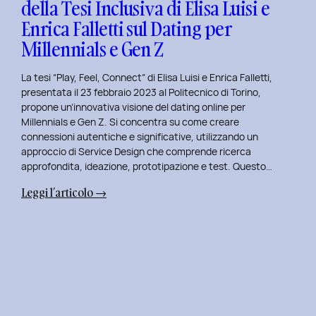
della Tesi Inclusiva di Elisa Luisi e
Mia
Enrica Falletti sul Dating per
Esperienza
al
Millennials e Gen Z
Politecnico
di
La tesi “Play, Feel, Connect” di Elisa Luisi e Enrica Falletti,
Torino
presentata il 23 febbraio 2023 al Politecnico di Torino,
propone un’innovativa visione del dating online per
Millennials e Gen Z. Si concentra su come creare
connessioni autentiche e significative, utilizzando un
approccio di Service Design che comprende ricerca
approfondita, ideazione, prototipazione e test. Questo…
:
Leggi l’articolo →
Play,
Feel,
Connect:
Presentazione
della
Tesi
Inclusiva