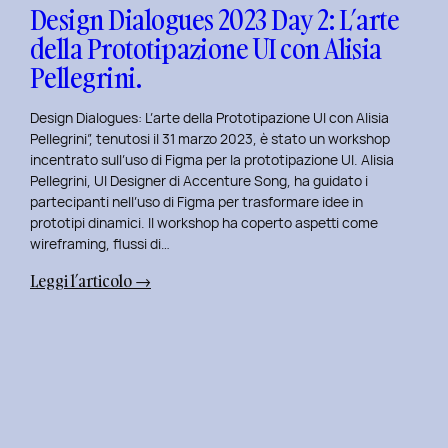
con
Design Dialogues 2023 Day 2: L’arte
Orsola
della Prototipazione UI con Alisia
Di
Pellegrini.
Donato.
Design Dialogues: L’arte della Prototipazione UI con Alisia
Pellegrini”, tenutosi il 31 marzo 2023, è stato un workshop
incentrato sull’uso di Figma per la prototipazione UI. Alisia
Pellegrini, UI Designer di Accenture Song, ha guidato i
partecipanti nell’uso di Figma per trasformare idee in
prototipi dinamici. Il workshop ha coperto aspetti come
wireframing, flussi di…
:
Leggi l’articolo →
Design
Dialogues
2023
Day
2:
L’arte