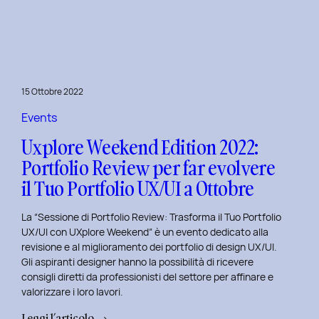
le
Figure
Coinvolte
e
l’Ecosistema
15 Ottobre 2022
di
un
Events
Servizio
Uxplore Weekend Edition 2022:
Portfolio Review per far evolvere
il Tuo Portfolio UX/UI a Ottobre
La “Sessione di Portfolio Review: Trasforma il Tuo Portfolio
UX/UI con UXplore Weekend” è un evento dedicato alla
revisione e al miglioramento dei portfolio di design UX/UI.
Gli aspiranti designer hanno la possibilità di ricevere
consigli diretti da professionisti del settore per affinare e
valorizzare i loro lavori.
:
Leggi l’articolo →