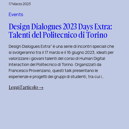
della
17 Marzo 2023
Prototipazione
UI
Events
con
Design Dialogues 2023 Days Extra:
Alisia
Talenti del Politecnico di Torino
Pellegrini.
Design Dialogues Extra” è una serie di incontri speciali che
si svolgeranno tra il 17 marzo e il 16 giugno 2023, ideati per
valorizzare i giovani talenti del corso di Human Digital
Interaction del Politecnico di Torino. Organizzati da
Francesco Provenzano, questi talk presentano le
esperienze e progetti dei gruppi di studenti, tra cui i…
:
Leggi l’articolo →
Design
Dialogues
2023
Days
Extra:
Talenti