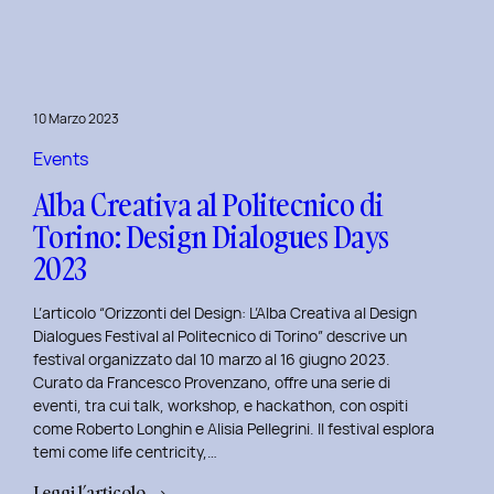
Day
1:
Le
Frontiere
10 Marzo 2023
della
Life
Events
Centricity
Alba Creativa al Politecnico di
con
Torino: Design Dialogues Days
Roberto
2023
Longhin.
L’articolo “Orizzonti del Design: L’Alba Creativa al Design
Dialogues Festival al Politecnico di Torino” descrive un
festival organizzato dal 10 marzo al 16 giugno 2023.
Curato da Francesco Provenzano, offre una serie di
eventi, tra cui talk, workshop, e hackathon, con ospiti
come Roberto Longhin e Alisia Pellegrini. Il festival esplora
temi come life centricity,…
:
Leggi l’articolo →