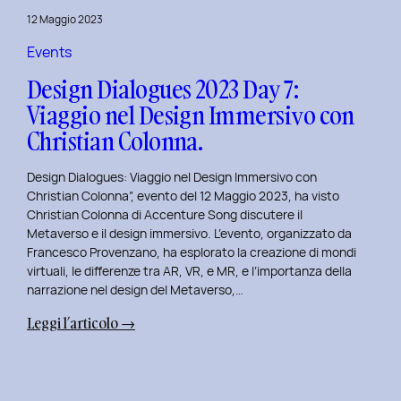
del
12 Maggio 2023
Brand
Strategy
Events
e
Design Dialogues 2023 Day 7:
Motion
Viaggio nel Design Immersivo con
Design
Christian Colonna.
con
Giovanna
Design Dialogues: Viaggio nel Design Immersivo con
Crise.
Christian Colonna”, evento del 12 Maggio 2023, ha visto
Christian Colonna di Accenture Song discutere il
Metaverso e il design immersivo. L’evento, organizzato da
Francesco Provenzano, ha esplorato la creazione di mondi
virtuali, le differenze tra AR, VR, e MR, e l’importanza della
narrazione nel design del Metaverso,…
:
Leggi l’articolo →
Design
Dialogues
2023