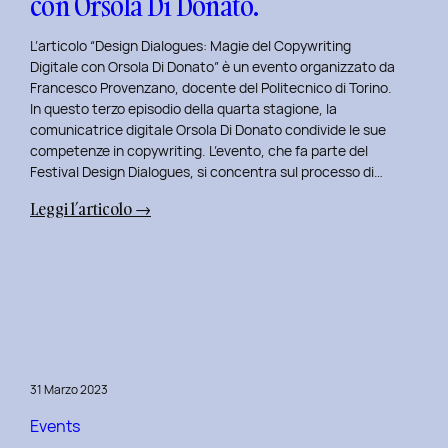
con Orsola Di Donato.
di
NeN.
L’articolo “Design Dialogues: Magie del Copywriting
Digitale con Orsola Di Donato” è un evento organizzato da
Francesco Provenzano, docente del Politecnico di Torino.
In questo terzo episodio della quarta stagione, la
comunicatrice digitale Orsola Di Donato condivide le sue
competenze in copywriting. L’evento, che fa parte del
Festival Design Dialogues, si concentra sul processo di…
:
Leggi l’articolo →
Design
Dialogues
2023
Day
3:
Magie
del
31 Marzo 2023
Copywriting
Digitale
Events