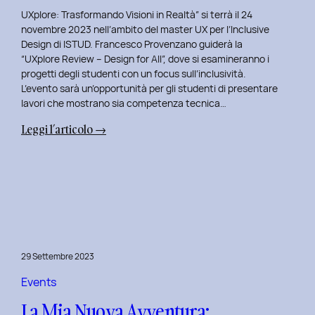
UXplore: Trasformando Visioni in Realtà” si terrà il 24
novembre 2023 nell’ambito del master UX per l’Inclusive
Design di ISTUD. Francesco Provenzano guiderà la
“UXplore Review – Design for All”, dove si esamineranno i
progetti degli studenti con un focus sull’inclusività.
L’evento sarà un’opportunità per gli studenti di presentare
lavori che mostrano sia competenza tecnica…
:
Leggi l’articolo →
Uxplore
ISTUD
Edition:
Portfolio
Review
Speciale
per
29 Settembre 2023
gli
studenti
Events
del
La Mia Nuova Avventura:
Master