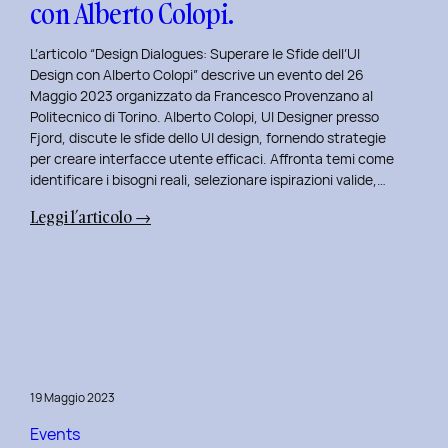
con Alberto Colopi.
L’articolo “Design Dialogues: Superare le Sfide dell’UI
Design con Alberto Colopi” descrive un evento del 26
Maggio 2023 organizzato da Francesco Provenzano al
Politecnico di Torino. Alberto Colopi, UI Designer presso
Fjord, discute le sfide dello UI design, fornendo strategie
per creare interfacce utente efficaci. Affronta temi come
identificare i bisogni reali, selezionare ispirazioni valide,…
:
Leggi l’articolo →
Design
Dialogues
2023
Day
9:
Superare
le
19 Maggio 2023
Sfide
dell’UI
Events