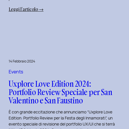
:
Leggi l’articolo →
Terza
Edizione
del
Corso
di
Design
per
14 Febbraio 2024
il
Retail
Events
Digitale
Uxplore Love Edition 2024:
al
Portfolio Review Speciale per San
Politecnico
Valentino e San Faustino
di
Torino
È con grande eccitazione che annunciamo “Uxplore Love
Edition: Portfolio Review per la Festa degli Innamorati”, un
evento speciale di revisione del portfolio UX/UI che si terrà