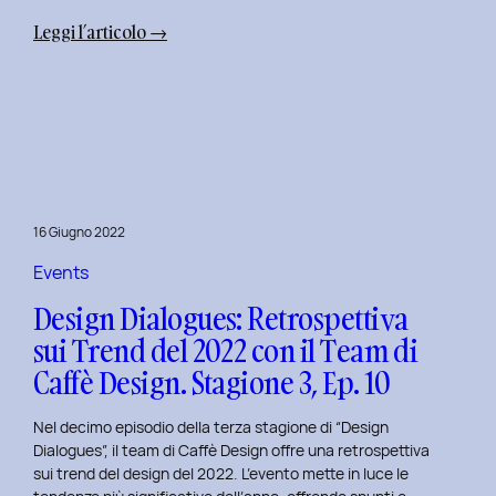
:
Leggi l’articolo →
Uxplore
Weekend
Edition
2022:
Portfolio
Review
per
16 Giugno 2022
trasformare
il
Events
Tuo
Design Dialogues: Retrospettiva
Portfolio
sui Trend del 2022 con il Team di
UX/UI
Caffè Design. Stagione 3, Ep. 10
a
Settembre
Nel decimo episodio della terza stagione di “Design
Dialogues”, il team di Caffè Design offre una retrospettiva
sui trend del design del 2022. L’evento mette in luce le