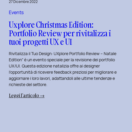
27 Dicembre 2022
di
Elisa
Events
Luisi
Uxplore Christmas Edition:
e
Portfolio Review per rivitalizza i
Enrica
tuoi progetti UX e UI
Falletti
sul
Rivitalizza il Tuo Design: UXplore Portfolio Review – Natale
Dating
Edition” è un evento speciale per la revisione dei portfolio
per
UX/UI. Questa edizione natalizia offre ai designer
Millennials
l’opportunità di ricevere feedback preziosi per migliorare e
e
aggiornare i loro lavori, adattandoli alle ultime tendenze e
Gen
richieste del settore.
Z
:
Leggi l’articolo →
Uxplore
Christmas
Edition:
Portfolio
Review