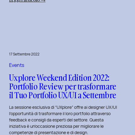
Uxplore
Weekend
Edition
2022:
Portfolio
Review
per
17 Settembre 2022
far
evolvere
Events
il
Uxplore Weekend Edition 2022:
Tuo
Portfolio Review per trasformare
Portfolio
il Tuo Portfolio UX/UI a Settembre
UX/UI
a
La sessione esclusiva di “UXplore” offre ai designer UX/UI
Ottobre
l’opportunità di trasformare il loro portfolio attraverso
feedback e consigli da esperti del settore. Questa
iniziativa è un’occasione preziosa per migliorare le
competenze di presentazione e di design.