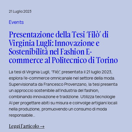
al
Master
21 Luglio 2023
in
User
Events
Experience
Presentazione della Tesi ‘Filò’ di
per
Virginia Lugli: Innovazione e
l’Inclusive
Sostenibilità nel Fashion E-
Design
presso
commerce al Politecnico di Torino
ISTUD
Business
La tesi di Virginia Lugli, “Filò”, presentata il 21 luglio 2023,
School
esplora l’e-commerce omnicanale nel settore della moda.
Supervisionata da Francesco Provenzano, la tesi presenta
un approccio sostenibile all’industria del fashion,
combinando innovazione e tradizione. Utilizza tecnologie
AI per progettare abiti su misura e coinvolge artigiani locali
nella produzione, promuovendo un consumo di moda
responsabile…
:
Leggi l’articolo →