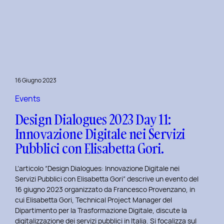
Presentazione
della
Tesi
‘Filò’
di
Virginia
Lugli:
16 Giugno 2023
Innovazione
e
Events
Sostenibilità
Design Dialogues 2023 Day 11:
nel
Innovazione Digitale nei Servizi
Fashion
Pubblici con Elisabetta Gori.
E-
commerce
L’articolo “Design Dialogues: Innovazione Digitale nei
al
Servizi Pubblici con Elisabetta Gori” descrive un evento del
Politecnico
16 giugno 2023 organizzato da Francesco Provenzano, in
di
cui Elisabetta Gori, Technical Project Manager del
Torino
Dipartimento per la Trasformazione Digitale, discute la
digitalizzazione dei servizi pubblici in Italia. Si focalizza sul