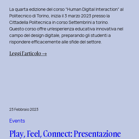
La quarta edizione del corso “Human Digital Interaction” al
Politecnico di Torino, inizia il 3 marzo 2023 presso la
Cittadella Politecnica in corso Settembrini a torino.
Questo corso offre un’esperienza educativa innovativa nel
campo del design digitale, preparando gli studenti a
rispondere efficacemente alle sfide del settore.
:
Leggi l’articolo →
Inizio
del
Quarto
Anno
di
Docenza
in
23 Febbraio 2023
Human
Digital
Events
Interaction:
Play, Feel, Connect: Presentazione
La