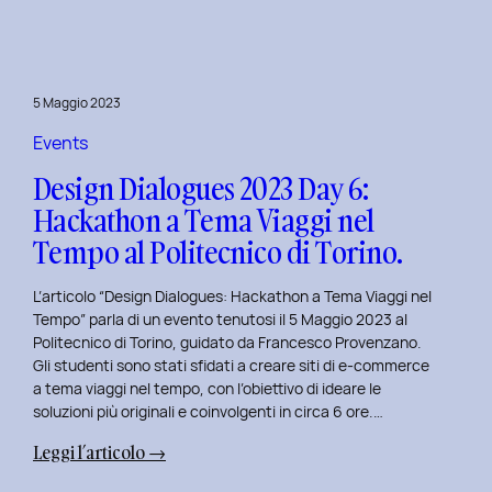
Day
7:
Viaggio
nel
5 Maggio 2023
Design
Immersivo
Events
con
Design Dialogues 2023 Day 6:
Christian
Hackathon a Tema Viaggi nel
Colonna.
Tempo al Politecnico di Torino.
L’articolo “Design Dialogues: Hackathon a Tema Viaggi nel
Tempo” parla di un evento tenutosi il 5 Maggio 2023 al
Politecnico di Torino, guidato da Francesco Provenzano.
Gli studenti sono stati sfidati a creare siti di e-commerce
a tema viaggi nel tempo, con l’obiettivo di ideare le
soluzioni più originali e coinvolgenti in circa 6 ore.…
:
Leggi l’articolo →
Design