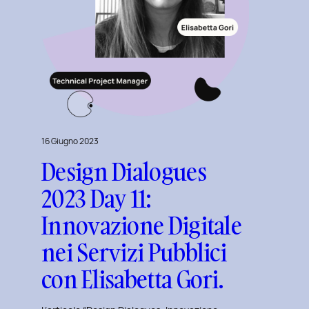
Experience
per
l’Inclusive
Design
16 Giugno 2023
Design Dialogues
2023 Day 11:
Innovazione Digitale
nei Servizi Pubblici
con Elisabetta Gori.