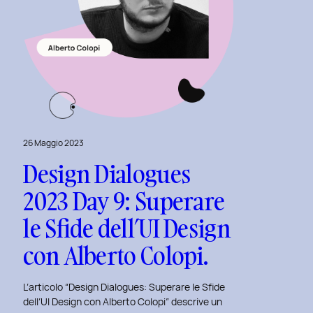
E-
commerce
al
Politecnico
di
Torino
26 Maggio 2023
Design Dialogues
2023 Day 9: Superare
le Sfide dell’UI Design
con Alberto Colopi.
L’articolo “Design Dialogues: Superare le Sfide
dell’UI Design con Alberto Colopi” descrive un