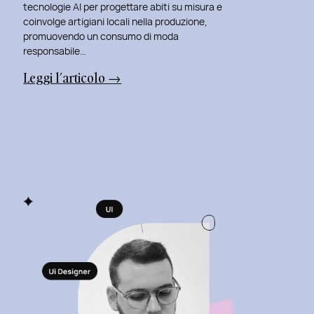
tecnologie AI per progettare abiti su misura e
coinvolge artigiani locali nella produzione,
promuovendo un consumo di moda
responsabile…
:
Leggi l’articolo →
Presentazione
della
Tesi
‘Filò’
di
Virginia
Lugli:
Innovazione
e
Sostenibilità
nel
Fashion