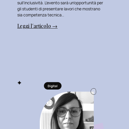
sull’inclusività. L’evento sarà un’opportunità per
gli studenti di presentare lavori che mostrano
sia competenza tecnica…
:
Leggi l’articolo →
Uxplore
ISTUD
Edition:
Portfolio
Review
Speciale
per
gli
studenti
del
Master
in
User