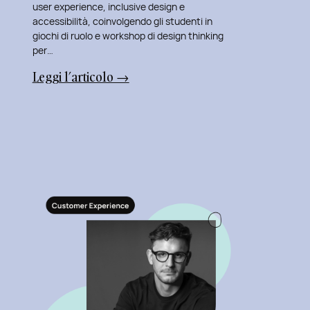
user experience, inclusive design e
accessibilità, coinvolgendo gli studenti in
giochi di ruolo e workshop di design thinking
per…
:
Leggi l’articolo →
La
Mia
Nuova
Avventura:
Insegnare
al
Master
in
User
Experience
per
l’Inclusive