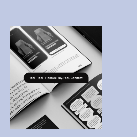
2024:
Portfolio
Review
Speciale
per
San
Valentino
e
San
Faustino