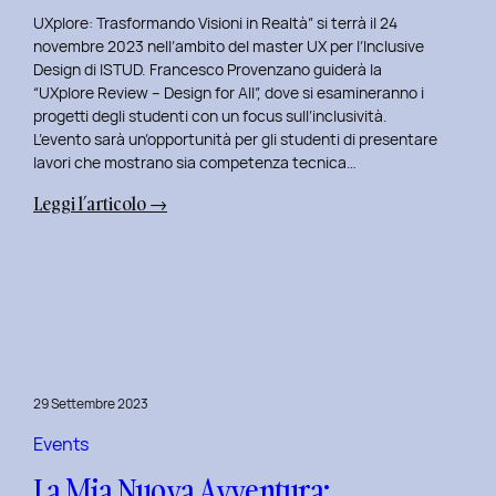
UXplore: Trasformando Visioni in Realtà” si terrà il 24
novembre 2023 nell’ambito del master UX per l’Inclusive
Design di ISTUD. Francesco Provenzano guiderà la
“UXplore Review – Design for All”, dove si esamineranno i
progetti degli studenti con un focus sull’inclusività.
L’evento sarà un’opportunità per gli studenti di presentare
lavori che mostrano sia competenza tecnica…
:
Leggi l’articolo →
Uxplore
ISTUD
Edition:
Portfolio
Review
Speciale
per
29 Settembre 2023
gli
studenti
Events
del
La Mia Nuova Avventura:
Master