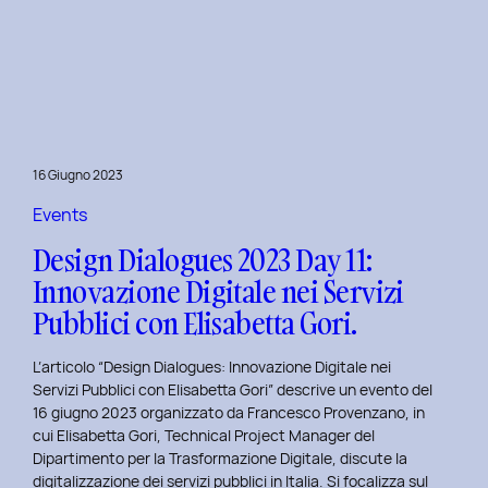
Presentazione
della
Tesi
‘Filò’
di
Virginia
Lugli:
16 Giugno 2023
Innovazione
e
Events
Sostenibilità
Design Dialogues 2023 Day 11:
nel
Innovazione Digitale nei Servizi
Fashion
Pubblici con Elisabetta Gori.
E-
commerce
L’articolo “Design Dialogues: Innovazione Digitale nei
al
Servizi Pubblici con Elisabetta Gori” descrive un evento del
Politecnico
16 giugno 2023 organizzato da Francesco Provenzano, in
di
cui Elisabetta Gori, Technical Project Manager del
Torino
Dipartimento per la Trasformazione Digitale, discute la
digitalizzazione dei servizi pubblici in Italia. Si focalizza sul