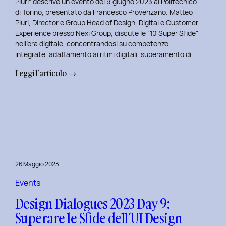
Piuri” descrive un evento del 9 giugno 2023 al Politecnico
di Torino, presentato da Francesco Provenzano. Matteo
Piuri, Director e Group Head of Design, Digital e Customer
Experience presso Nexi Group, discute le “10 Super Sfide”
nell’era digitale, concentrandosi su competenze
integrate, adattamento ai ritmi digitali, superamento di…
:
Leggi l’articolo →
Design
Dialogues
2023
Day
10:
Dialoghi
Innovativi
26 Maggio 2023
con
Matteo
Events
Piuri.
Design Dialogues 2023 Day 9:
Superare le Sfide dell’UI Design