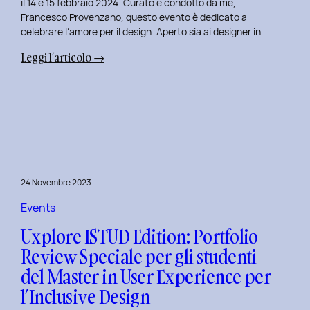
il 14 e 15 febbraio 2024. Curato e condotto da me,
Francesco Provenzano, questo evento è dedicato a
celebrare l’amore per il design. Aperto sia ai designer in…
:
Leggi l’articolo →
Uxplore
Love
Edition
2024:
Portfolio
Review
Speciale
24 Novembre 2023
per
San
Events
Valentino
Uxplore ISTUD Edition: Portfolio
e
Review Speciale per gli studenti
San
del Master in User Experience per
Faustino
l’Inclusive Design