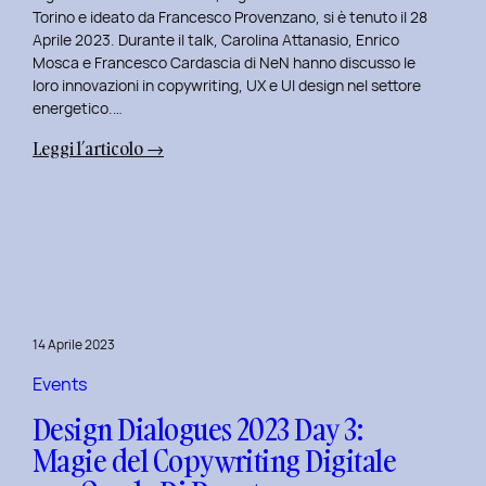
Serenis.
Torino e ideato da Francesco Provenzano, si è tenuto il 28
Aprile 2023. Durante il talk, Carolina Attanasio, Enrico
Mosca e Francesco Cardascia di NeN hanno discusso le
loro innovazioni in copywriting, UX e UI design nel settore
energetico.…
:
Leggi l’articolo →
Design
Dialogues
2023
Day
4:
Creatività
e
14 Aprile 2023
Innovazione
Digitale
Events
con
Design Dialogues 2023 Day 3:
il
Magie del Copywriting Digitale
Team