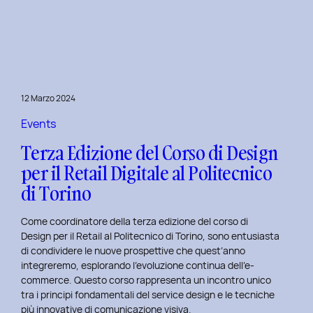
è
l’inclusive
design?
Quale
differenza
c’è
12 Marzo 2024
tra
Inclusive
Events
design
Terza Edizione del Corso di Design
e
per il Retail Digitale al Politecnico
Accessibility.
di Torino
Come coordinatore della terza edizione del corso di
Design per il Retail al Politecnico di Torino, sono entusiasta
di condividere le nuove prospettive che quest’anno
integreremo, esplorando l’evoluzione continua dell’e-
commerce. Questo corso rappresenta un incontro unico
tra i principi fondamentali del service design e le tecniche
più innovative di comunicazione visiva.