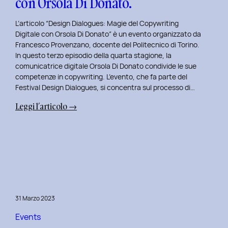
con Orsola Di Donato.
di
NeN.
L’articolo “Design Dialogues: Magie del Copywriting
Digitale con Orsola Di Donato” è un evento organizzato da
Francesco Provenzano, docente del Politecnico di Torino.
In questo terzo episodio della quarta stagione, la
comunicatrice digitale Orsola Di Donato condivide le sue
competenze in copywriting. L’evento, che fa parte del
Festival Design Dialogues, si concentra sul processo di…
:
Leggi l’articolo →
Design
Dialogues
2023
Day
3:
Magie
del
31 Marzo 2023
Copywriting
Digitale
Events