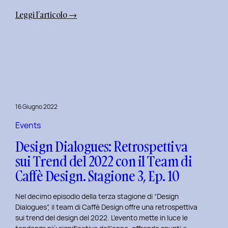
:
Leggi l’articolo →
Uxplore
Weekend
Edition
2022:
Portfolio
Review
per
16 Giugno 2022
trasformare
il
Events
Tuo
Design Dialogues: Retrospettiva
Portfolio
sui Trend del 2022 con il Team di
UX/UI
Caffè Design. Stagione 3, Ep. 10
a
Settembre
Nel decimo episodio della terza stagione di “Design
Dialogues”, il team di Caffè Design offre una retrospettiva
sui trend del design del 2022. L’evento mette in luce le