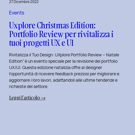
27 Dicembre 2022
di
Elisa
Events
Luisi
Uxplore Christmas Edition:
e
Portfolio Review per rivitalizza i
Enrica
tuoi progetti UX e UI
Falletti
sul
Rivitalizza il Tuo Design: UXplore Portfolio Review – Natale
Dating
Edition” è un evento speciale per la revisione dei portfolio
per
UX/UI. Questa edizione natalizia offre ai designer
Millennials
l’opportunità di ricevere feedback preziosi per migliorare e
e
aggiornare i loro lavori, adattandoli alle ultime tendenze e
Gen
richieste del settore.
Z
:
Leggi l’articolo →
Uxplore
Christmas
Edition:
Portfolio
Review