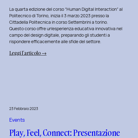
La quarta edizione del corso “Human Digital Interaction” al
Politecnico di Torino, inizia il 3 marzo 2023 presso la
Cittadella Politecnica in corso Settembrini a torino.
Questo corso offre un’esperienza educativa innovativa nel
campo del design digitale, preparando gli studenti a
rispondere efficacemente alle sfide del settore.
:
Leggi l’articolo →
Inizio
del
Quarto
Anno
di
Docenza
in
23 Febbraio 2023
Human
Digital
Events
Interaction:
Play, Feel, Connect: Presentazione
La