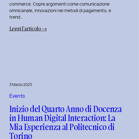
commerce. Copre argomenti come comunicazione
omnicanale, innovazioni nei metodi di pagamento, e
trend…
:
Leggi l’articolo →
Seconda
Edizione
del
Corso
di
Design
per
3 Marzo 2023
il
Retail
Events
Digitale
Inizio del Quarto Anno di Docenza
al
in Human Digital Interaction: La
Politecnico
Mia Esperienza al Politecnico di
di
Torino
Torino