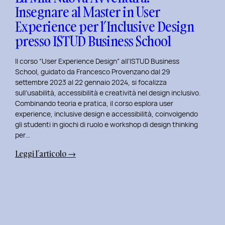
Insegnare al Master in User
in
Experience per l’Inclusive Design
User
Experience
presso ISTUD Business School
per
l’Inclusive
Il corso “User Experience Design” all’ISTUD Business
Design
School, guidato da Francesco Provenzano dal 29
settembre 2023 al 22 gennaio 2024, si focalizza
sull’usabilità, accessibilità e creatività nel design inclusivo.
Combinando teoria e pratica, il corso esplora user
experience, inclusive design e accessibilità, coinvolgendo
gli studenti in giochi di ruolo e workshop di design thinking
per…
:
Leggi l’articolo →
La
Mia
Nuova
Avventura:
Insegnare