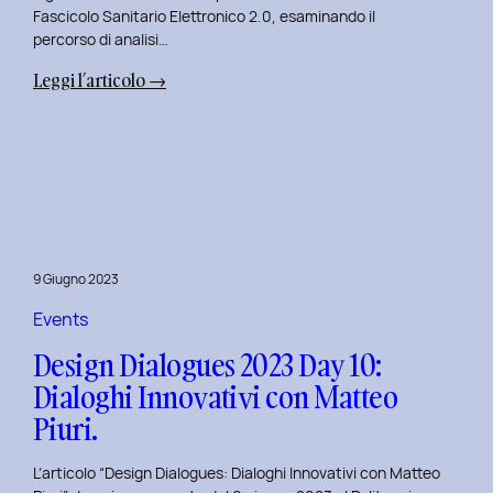
Fascicolo Sanitario Elettronico 2.0, esaminando il
percorso di analisi…
:
Leggi l’articolo →
Design
Dialogues
2023
Day
11:
Innovazione
Digitale
9 Giugno 2023
nei
Servizi
Events
Pubblici
Design Dialogues 2023 Day 10:
con
Dialoghi Innovativi con Matteo
Elisabetta
Piuri.
Gori.
L’articolo “Design Dialogues: Dialoghi Innovativi con Matteo