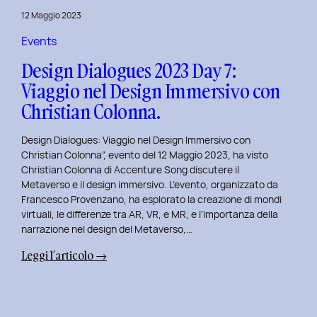
del
12 Maggio 2023
Brand
Strategy
Events
e
Design Dialogues 2023 Day 7:
Motion
Viaggio nel Design Immersivo con
Design
Christian Colonna.
con
Giovanna
Design Dialogues: Viaggio nel Design Immersivo con
Crise.
Christian Colonna”, evento del 12 Maggio 2023, ha visto
Christian Colonna di Accenture Song discutere il
Metaverso e il design immersivo. L’evento, organizzato da
Francesco Provenzano, ha esplorato la creazione di mondi
virtuali, le differenze tra AR, VR, e MR, e l’importanza della
narrazione nel design del Metaverso,…
:
Leggi l’articolo →
Design
Dialogues
2023