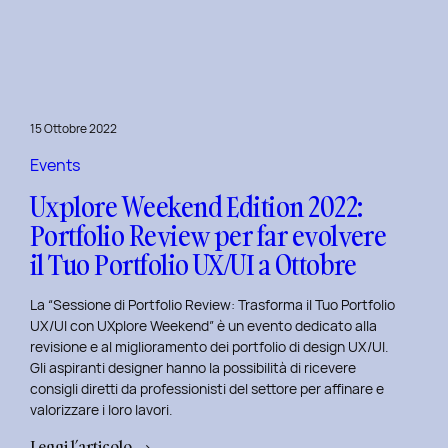
le
Figure
Coinvolte
e
l’Ecosistema
15 Ottobre 2022
di
un
Events
Servizio
Uxplore Weekend Edition 2022:
Portfolio Review per far evolvere
il Tuo Portfolio UX/UI a Ottobre
La “Sessione di Portfolio Review: Trasforma il Tuo Portfolio
UX/UI con UXplore Weekend” è un evento dedicato alla
revisione e al miglioramento dei portfolio di design UX/UI.
Gli aspiranti designer hanno la possibilità di ricevere
consigli diretti da professionisti del settore per affinare e
valorizzare i loro lavori.
:
Leggi l’articolo →