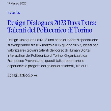
della
17 Marzo 2023
Prototipazione
UI
Events
con
Design Dialogues 2023 Days Extra:
Alisia
Talenti del Politecnico di Torino
Pellegrini.
Design Dialogues Extra” è una serie di incontri speciali che
si svolgeranno tra il 17 marzo e il 16 giugno 2023, ideati per
valorizzare i giovani talenti del corso di Human Digital
Interaction del Politecnico di Torino. Organizzati da
Francesco Provenzano, questi talk presentano le
esperienze e progetti dei gruppi di studenti, tra cui i…
:
Leggi l’articolo →
Design
Dialogues
2023
Days
Extra:
Talenti