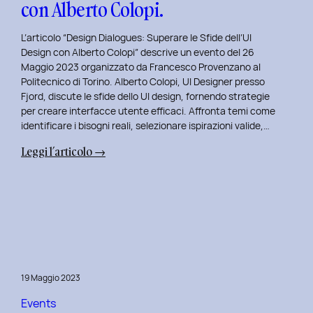
con Alberto Colopi.
L’articolo “Design Dialogues: Superare le Sfide dell’UI
Design con Alberto Colopi” descrive un evento del 26
Maggio 2023 organizzato da Francesco Provenzano al
Politecnico di Torino. Alberto Colopi, UI Designer presso
Fjord, discute le sfide dello UI design, fornendo strategie
per creare interfacce utente efficaci. Affronta temi come
identificare i bisogni reali, selezionare ispirazioni valide,…
:
Leggi l’articolo →
Design
Dialogues
2023
Day
9:
Superare
le
19 Maggio 2023
Sfide
dell’UI
Events