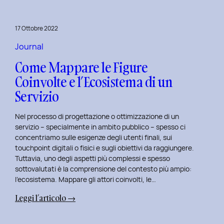
per
rivitalizza
17 Ottobre 2022
i
tuoi
Journal
progetti
Come Mappare le Figure
UX
Coinvolte e l’Ecosistema di un
e
Servizio
UI
Nel processo di progettazione o ottimizzazione di un
servizio – specialmente in ambito pubblico – spesso ci
concentriamo sulle esigenze degli utenti finali, sui
touchpoint digitali o fisici e sugli obiettivi da raggiungere.
Tuttavia, uno degli aspetti più complessi e spesso
sottovalutati è la comprensione del contesto più ampio:
l’ecosistema. Mappare gli attori coinvolti, le…
:
Leggi l’articolo →
Come
Mappare