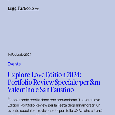
:
Leggi l’articolo →
Terza
Edizione
del
Corso
di
Design
per
14 Febbraio 2024
il
Retail
Events
Digitale
Uxplore Love Edition 2024:
al
Portfolio Review Speciale per San
Politecnico
Valentino e San Faustino
di
Torino
È con grande eccitazione che annunciamo “Uxplore Love
Edition: Portfolio Review per la Festa degli Innamorati”, un
evento speciale di revisione del portfolio UX/UI che si terrà