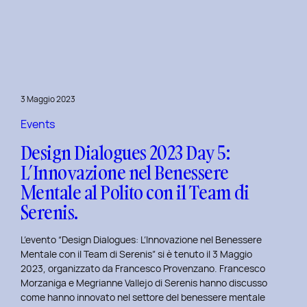
Dialogues
2023
Day
6:
Hackathon
a
3 Maggio 2023
Tema
Viaggi
Events
nel
Design Dialogues 2023 Day 5:
Tempo
L’Innovazione nel Benessere
al
Mentale al Polito con il Team di
Politecnico
di
Serenis.
Torino.
L’evento “Design Dialogues: L’Innovazione nel Benessere
Mentale con il Team di Serenis” si è tenuto il 3 Maggio
2023, organizzato da Francesco Provenzano. Francesco
Morzaniga e Megrianne Vallejo di Serenis hanno discusso
come hanno innovato nel settore del benessere mentale