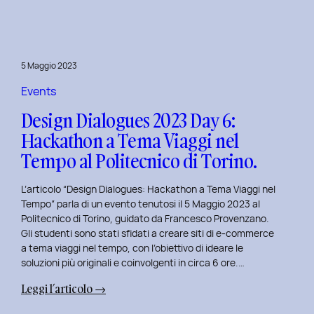
Day
7:
Viaggio
nel
5 Maggio 2023
Design
Immersivo
Events
con
Design Dialogues 2023 Day 6:
Christian
Hackathon a Tema Viaggi nel
Colonna.
Tempo al Politecnico di Torino.
L’articolo “Design Dialogues: Hackathon a Tema Viaggi nel
Tempo” parla di un evento tenutosi il 5 Maggio 2023 al
Politecnico di Torino, guidato da Francesco Provenzano.
Gli studenti sono stati sfidati a creare siti di e-commerce
a tema viaggi nel tempo, con l’obiettivo di ideare le
soluzioni più originali e coinvolgenti in circa 6 ore.…
:
Leggi l’articolo →
Design