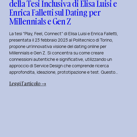
della Tesi Inclusiva di Elisa Luisi e
Mia
Enrica Falletti sul Dating per
Esperienza
al
Millennials e Gen Z
Politecnico
di
La tesi “Play, Feel, Connect” di Elisa Luisi e Enrica Falletti,
Torino
presentata il 23 febbraio 2023 al Politecnico di Torino,
propone un’innovativa visione del dating online per
Millennials e Gen Z. Si concentra su come creare
connessioni autentiche e significative, utilizzando un
approccio di Service Design che comprende ricerca
approfondita, ideazione, prototipazione e test. Questo…
:
Leggi l’articolo →
Play,
Feel,
Connect:
Presentazione
della
Tesi
Inclusiva