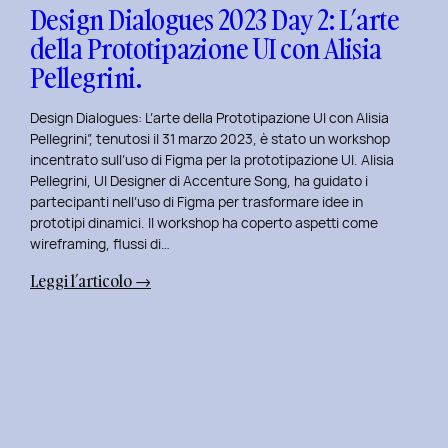
con
Design Dialogues 2023 Day 2: L’arte
Orsola
della Prototipazione UI con Alisia
Di
Pellegrini.
Donato.
Design Dialogues: L’arte della Prototipazione UI con Alisia
Pellegrini”, tenutosi il 31 marzo 2023, è stato un workshop
incentrato sull’uso di Figma per la prototipazione UI. Alisia
Pellegrini, UI Designer di Accenture Song, ha guidato i
partecipanti nell’uso di Figma per trasformare idee in
prototipi dinamici. Il workshop ha coperto aspetti come
wireframing, flussi di…
:
Leggi l’articolo →
Design
Dialogues
2023
Day
2:
L’arte