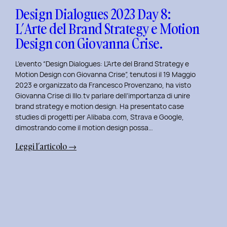
Design
Design Dialogues 2023 Day 8:
con
L’Arte del Brand Strategy e Motion
Alberto
Design con Giovanna Crise.
Colopi.
L’evento “Design Dialogues: L’Arte del Brand Strategy e
Motion Design con Giovanna Crise”, tenutosi il 19 Maggio
2023 e organizzato da Francesco Provenzano, ha visto
Giovanna Crise di Illo.tv parlare dell’importanza di unire
brand strategy e motion design. Ha presentato case
studies di progetti per Alibaba.com, Strava e Google,
dimostrando come il motion design possa…
:
Leggi l’articolo →
Design
Dialogues
2023
Day
8:
L’Arte