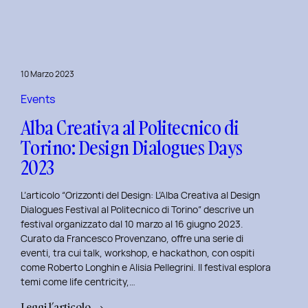
Day
1:
Le
Frontiere
10 Marzo 2023
della
Life
Events
Centricity
Alba Creativa al Politecnico di
con
Torino: Design Dialogues Days
Roberto
2023
Longhin.
L’articolo “Orizzonti del Design: L’Alba Creativa al Design
Dialogues Festival al Politecnico di Torino” descrive un
festival organizzato dal 10 marzo al 16 giugno 2023.
Curato da Francesco Provenzano, offre una serie di
eventi, tra cui talk, workshop, e hackathon, con ospiti
come Roberto Longhin e Alisia Pellegrini. Il festival esplora
temi come life centricity,…
:
Leggi l’articolo →