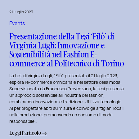
al
Master
21 Luglio 2023
in
User
Events
Experience
Presentazione della Tesi ‘Filò’ di
per
Virginia Lugli: Innovazione e
l’Inclusive
Sostenibilità nel Fashion E-
Design
presso
commerce al Politecnico di Torino
ISTUD
Business
La tesi di Virginia Lugli, “Filò”, presentata il 21 luglio 2023,
School
esplora l’e-commerce omnicanale nel settore della moda.
Supervisionata da Francesco Provenzano, la tesi presenta
un approccio sostenibile all’industria del fashion,
combinando innovazione e tradizione. Utilizza tecnologie
AI per progettare abiti su misura e coinvolge artigiani locali
nella produzione, promuovendo un consumo di moda
responsabile…
:
Leggi l’articolo →