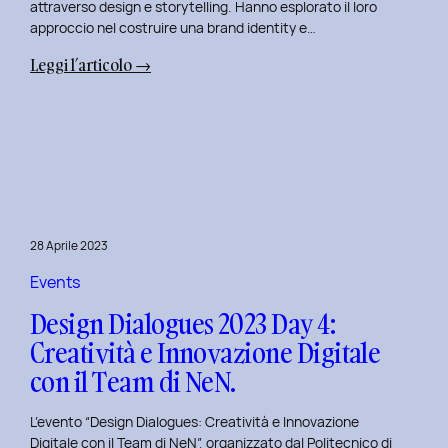
attraverso design e storytelling. Hanno esplorato il loro
approccio nel costruire una brand identity e…
:
Leggi l’articolo →
Design
Dialogues
2023
Day
5:
L’Innovazione
nel
28 Aprile 2023
Benessere
Mentale
Events
al
Design Dialogues 2023 Day 4:
Polito
Creatività e Innovazione Digitale
con
con il Team di NeN.
il
Team
L’evento “Design Dialogues: Creatività e Innovazione
di
Digitale con il Team di NeN”, organizzato dal Politecnico di