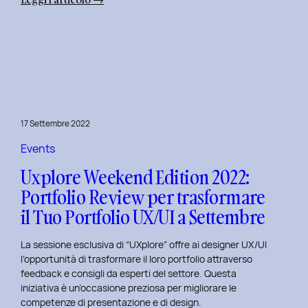
Uxplore
Weekend
Edition
2022:
Portfolio
Review
per
17 Settembre 2022
far
evolvere
Events
il
Uxplore Weekend Edition 2022:
Tuo
Portfolio Review per trasformare
Portfolio
il Tuo Portfolio UX/UI a Settembre
UX/UI
a
La sessione esclusiva di “UXplore” offre ai designer UX/UI
Ottobre
l’opportunità di trasformare il loro portfolio attraverso
feedback e consigli da esperti del settore. Questa
iniziativa è un’occasione preziosa per migliorare le
competenze di presentazione e di design.