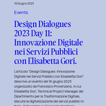
16 Giugno 2023
per
gli
Events
studenti
Design Dialogues
del
2023 Day 11:
Master
in
Innovazione Digitale
User
nei Servizi Pubblici
Experience
per
con Elisabetta Gori.
l’Inclusive
Design
L’articolo “Design Dialogues: Innovazione
Digitale nei Servizi Pubblici con Elisabetta Gori”
descrive un evento del 16 giugno 2023
organizzato da Francesco Provenzano, in cui
Elisabetta Gori, Technical Project Manager del
Dipartimento per la Trasformazione Digitale,
discute la digitalizzazione dei servizi pubblici in