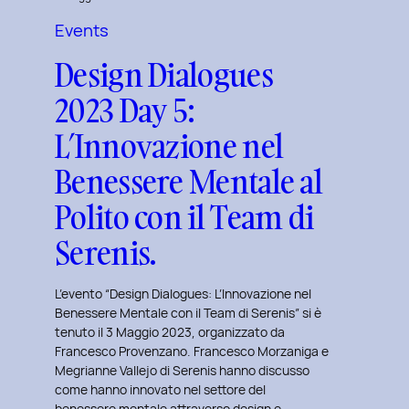
del
Events
Brand
Design Dialogues
Strategy
e
2023 Day 5:
Motion
L’Innovazione nel
Design
con
Benessere Mentale al
Giovanna
Polito con il Team di
Crise.
Serenis.
L’evento “Design Dialogues: L’Innovazione nel
Benessere Mentale con il Team di Serenis” si è
tenuto il 3 Maggio 2023, organizzato da
Francesco Provenzano. Francesco Morzaniga e
Megrianne Vallejo di Serenis hanno discusso
come hanno innovato nel settore del
benessere mentale attraverso design e