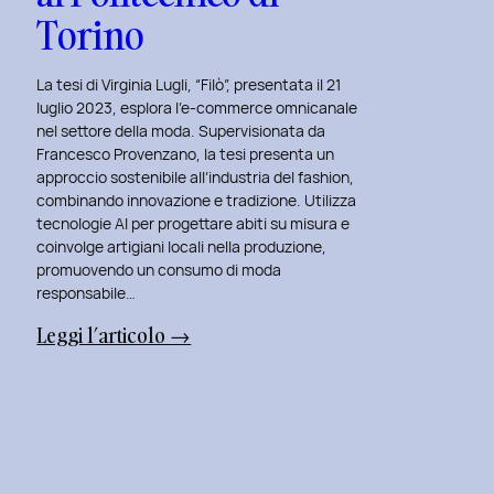
Torino
La tesi di Virginia Lugli, “Filò”, presentata il 21
luglio 2023, esplora l’e-commerce omnicanale
nel settore della moda. Supervisionata da
Francesco Provenzano, la tesi presenta un
approccio sostenibile all’industria del fashion,
combinando innovazione e tradizione. Utilizza
tecnologie AI per progettare abiti su misura e
coinvolge artigiani locali nella produzione,
promuovendo un consumo di moda
responsabile…
:
Leggi l’articolo →
Presentazione
della
Tesi
‘Filò’
di