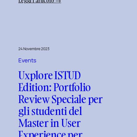
:
Leggi l’articolo →
Cosa
è
l’inclusive
design?
Quale
differenza
24 Novembre 2023
c’è
Events
tra
Uxplore ISTUD
Inclusive
design
Edition: Portfolio
e
Review Speciale per
Accessibility.
gli studenti del
Master in User
Experience per