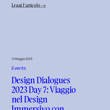
:
Leggi l’articolo →
Design
Dialogues
2023
Day
10:
Dialoghi
Innovativi
con
12 Maggio 2023
Matteo
Events
Piuri.
Design Dialogues
2023 Day 7: Viaggio
nel Design
Immersivo con