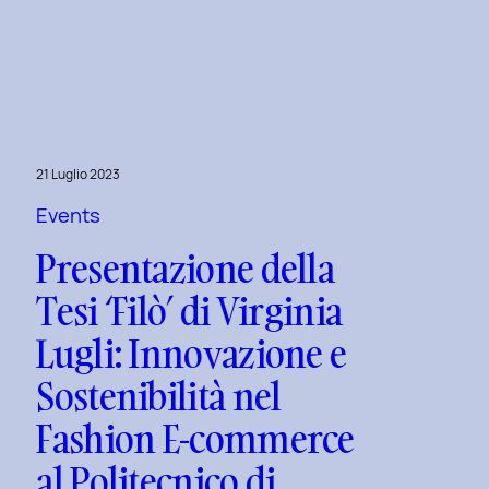
Uxplore
Love
Edition
2024:
Portfolio
Review
21 Luglio 2023
Speciale
per
Events
San
Presentazione della
Valentino
Tesi ‘Filò’ di Virginia
e
San
Lugli: Innovazione e
Faustino
Sostenibilità nel
Fashion E-commerce
al Politecnico di