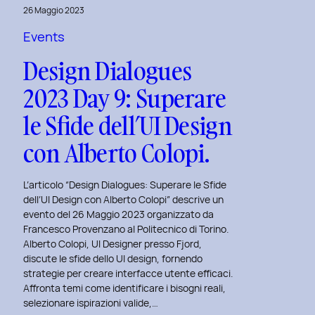
Virginia
26 Maggio 2023
Lugli:
Events
Innovazione
Design Dialogues
e
Sostenibilità
2023 Day 9: Superare
nel
le Sfide dell’UI Design
Fashion
E-
con Alberto Colopi.
commerce
al
L’articolo “Design Dialogues: Superare le Sfide
Politecnico
dell’UI Design con Alberto Colopi” descrive un
evento del 26 Maggio 2023 organizzato da
di
Francesco Provenzano al Politecnico di Torino.
Torino
Alberto Colopi, UI Designer presso Fjord,
discute le sfide dello UI design, fornendo
strategie per creare interfacce utente efficaci.
Affronta temi come identificare i bisogni reali,
selezionare ispirazioni valide,…