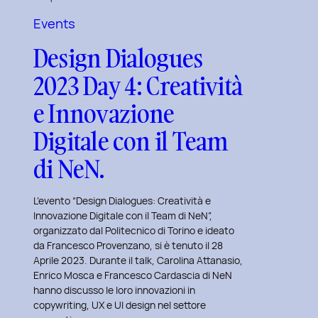
nel
Events
Design
Design Dialogues
Immersivo
con
2023 Day 4: Creatività
Christian
e Innovazione
Colonna.
Digitale con il Team
di NeN.
L’evento “Design Dialogues: Creatività e
Innovazione Digitale con il Team di NeN”,
organizzato dal Politecnico di Torino e ideato
da Francesco Provenzano, si è tenuto il 28
Aprile 2023. Durante il talk, Carolina Attanasio,
Enrico Mosca e Francesco Cardascia di NeN
hanno discusso le loro innovazioni in
copywriting, UX e UI design nel settore