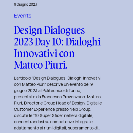
al
9 Giugno 2023
Master
Events
in
Design Dialogues
User
Experience
2023 Day 10: Dialoghi
per
Innovativi con
l’Inclusive
Design
Matteo Piuri.
presso
ISTUD
L’articolo “Design Dialogues: Dialoghi Innovativi
Business
con Matteo Piuri” descrive un evento del 9
giugno 2023 al Politecnico di Torino,
School
presentato da Francesco Provenzano. Matteo
Piuri, Director e Group Head of Design, Digital e
Customer Experience presso Nexi Group,
discute le “10 Super Sfide” nell’era digitale,
concentrandosi su competenze integrate,
adattamento ai ritmi digitali, superamento di…