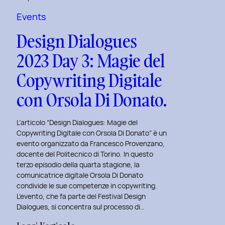
a
Tema
Events
Viaggi
Design Dialogues
nel
2023 Day 3: Magie del
Tempo
al
Copywriting Digitale
Politecnico
con Orsola Di Donato.
di
Torino.
L’articolo “Design Dialogues: Magie del
Copywriting Digitale con Orsola Di Donato” è un
evento organizzato da Francesco Provenzano,
docente del Politecnico di Torino. In questo
terzo episodio della quarta stagione, la
comunicatrice digitale Orsola Di Donato
condivide le sue competenze in copywriting.
L’evento, che fa parte del Festival Design
Dialogues, si concentra sul processo di…