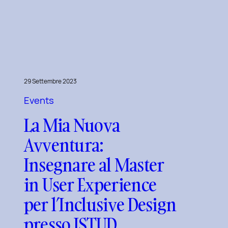
Edizione
del
Corso
di
Design
per
29 Settembre 2023
il
Events
Retail
Digitale
La Mia Nuova
al
Avventura:
Politecnico
di
Insegnare al Master
Torino
in User Experience
per l’Inclusive Design
presso ISTUD