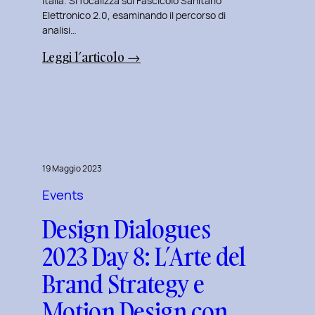
Italia. Si focalizza sul Fascicolo Sanitario
Elettronico 2.0, esaminando il percorso di
analisi…
:
Leggi l’articolo →
Design
Dialogues
2023
Day
11:
Innovazione
19 Maggio 2023
Digitale
Events
nei
Design Dialogues
Servizi
Pubblici
2023 Day 8: L’Arte del
con
Brand Strategy e
Elisabetta
Gori.
Motion Design con