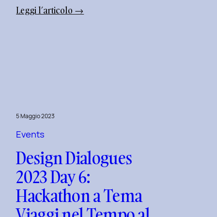
:
Leggi l’articolo →
Design
Dialogues
2023
Day
9:
Superare
le
Sfide
5 Maggio 2023
dell’UI
Events
Design
Design Dialogues
con
Alberto
2023 Day 6:
Colopi.
Hackathon a Tema
Viaggi nel Tempo al