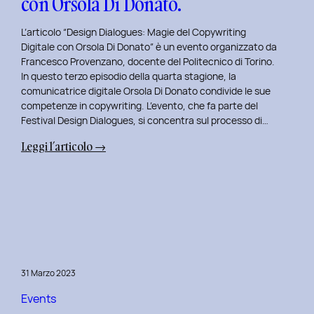
con Orsola Di Donato.
di
NeN.
L’articolo “Design Dialogues: Magie del Copywriting
Digitale con Orsola Di Donato” è un evento organizzato da
Francesco Provenzano, docente del Politecnico di Torino.
In questo terzo episodio della quarta stagione, la
comunicatrice digitale Orsola Di Donato condivide le sue
competenze in copywriting. L’evento, che fa parte del
Festival Design Dialogues, si concentra sul processo di…
:
Leggi l’articolo →
Design
Dialogues
2023
Day
3:
Magie
del
31 Marzo 2023
Copywriting
Digitale
Events