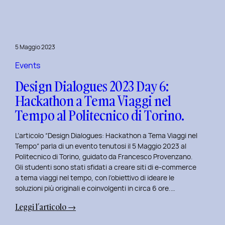
Day
7:
Viaggio
nel
5 Maggio 2023
Design
Immersivo
Events
con
Design Dialogues 2023 Day 6:
Christian
Hackathon a Tema Viaggi nel
Colonna.
Tempo al Politecnico di Torino.
L’articolo “Design Dialogues: Hackathon a Tema Viaggi nel
Tempo” parla di un evento tenutosi il 5 Maggio 2023 al
Politecnico di Torino, guidato da Francesco Provenzano.
Gli studenti sono stati sfidati a creare siti di e-commerce
a tema viaggi nel tempo, con l’obiettivo di ideare le
soluzioni più originali e coinvolgenti in circa 6 ore.…
:
Leggi l’articolo →
Design