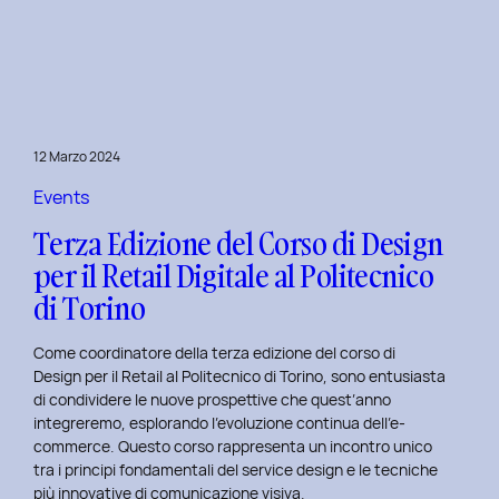
è
l’inclusive
design?
Quale
differenza
c’è
12 Marzo 2024
tra
Inclusive
Events
design
Terza Edizione del Corso di Design
e
per il Retail Digitale al Politecnico
Accessibility.
di Torino
Come coordinatore della terza edizione del corso di
Design per il Retail al Politecnico di Torino, sono entusiasta
di condividere le nuove prospettive che quest’anno
integreremo, esplorando l’evoluzione continua dell’e-
commerce. Questo corso rappresenta un incontro unico
tra i principi fondamentali del service design e le tecniche
più innovative di comunicazione visiva.