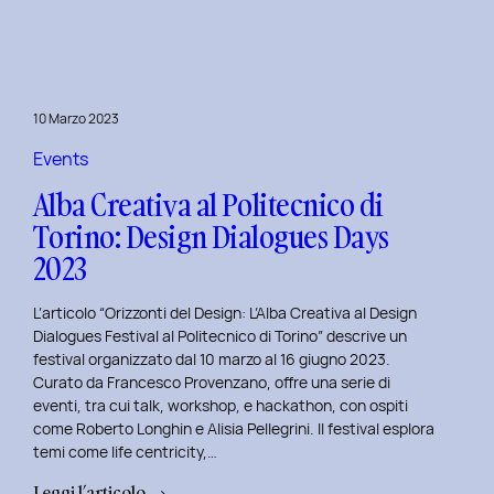
Day
1:
Le
Frontiere
10 Marzo 2023
della
Life
Events
Centricity
Alba Creativa al Politecnico di
con
Torino: Design Dialogues Days
Roberto
2023
Longhin.
L’articolo “Orizzonti del Design: L’Alba Creativa al Design
Dialogues Festival al Politecnico di Torino” descrive un
festival organizzato dal 10 marzo al 16 giugno 2023.
Curato da Francesco Provenzano, offre una serie di
eventi, tra cui talk, workshop, e hackathon, con ospiti
come Roberto Longhin e Alisia Pellegrini. Il festival esplora
temi come life centricity,…
:
Leggi l’articolo →