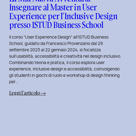
Insegnare al Master in User
in
Experience per l’Inclusive Design
User
Experience
presso ISTUD Business School
per
l’Inclusive
Il corso “User Experience Design” all’ISTUD Business
Design
School, guidato da Francesco Provenzano dal 29
settembre 2023 al 22 gennaio 2024, si focalizza
sull’usabilità, accessibilità e creatività nel design inclusivo.
Combinando teoria e pratica, il corso esplora user
experience, inclusive design e accessibilità, coinvolgendo
gli studenti in giochi di ruolo e workshop di design thinking
per…
:
Leggi l’articolo →
La
Mia
Nuova
Avventura:
Insegnare