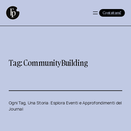
Vai
al
Contattami!
contenuto
Tag:
CommunityBuilding
Ogni Tag, Una Storia: Esplora Eventi e Approfondimenti del
Journal