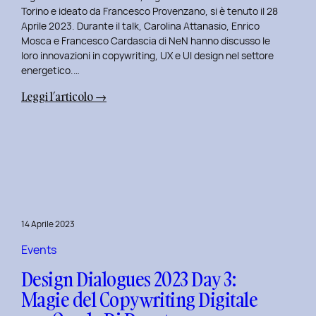
Serenis.
Torino e ideato da Francesco Provenzano, si è tenuto il 28
Aprile 2023. Durante il talk, Carolina Attanasio, Enrico
Mosca e Francesco Cardascia di NeN hanno discusso le
loro innovazioni in copywriting, UX e UI design nel settore
energetico.…
:
Leggi l’articolo →
Design
Dialogues
2023
Day
4:
Creatività
e
14 Aprile 2023
Innovazione
Digitale
Events
con
Design Dialogues 2023 Day 3:
il
Magie del Copywriting Digitale
Team