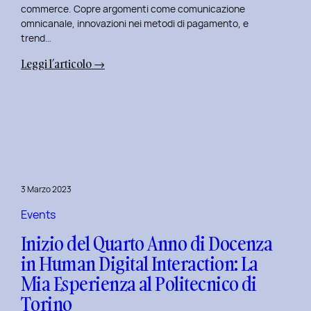
commerce. Copre argomenti come comunicazione
omnicanale, innovazioni nei metodi di pagamento, e
trend…
:
Leggi l’articolo →
Seconda
Edizione
del
Corso
di
Design
per
3 Marzo 2023
il
Retail
Events
Digitale
Inizio del Quarto Anno di Docenza
al
in Human Digital Interaction: La
Politecnico
Mia Esperienza al Politecnico di
di
Torino
Torino