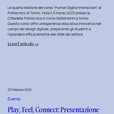
La quarta edizione del corso “Human Digital Interaction” al
Politecnico di Torino, inizia il 3 marzo 2023 presso la
Cittadella Politecnica in corso Settembrini a torino.
Questo corso offre un’esperienza educativa innovativa nel
campo del design digitale, preparando gli studenti a
rispondere efficacemente alle sfide del settore.
:
Leggi l’articolo →
Inizio
del
Quarto
Anno
di
Docenza
in
23 Febbraio 2023
Human
Digital
Events
Interaction:
Play, Feel, Connect: Presentazione
La