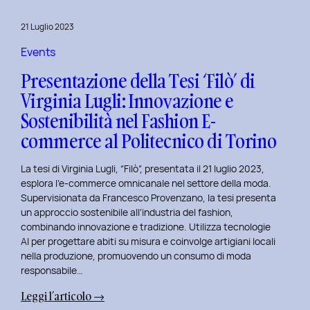
al
Master
21 Luglio 2023
in
User
Events
Experience
Presentazione della Tesi ‘Filò’ di
per
Virginia Lugli: Innovazione e
l’Inclusive
Sostenibilità nel Fashion E-
Design
presso
commerce al Politecnico di Torino
ISTUD
Business
La tesi di Virginia Lugli, “Filò”, presentata il 21 luglio 2023,
School
esplora l’e-commerce omnicanale nel settore della moda.
Supervisionata da Francesco Provenzano, la tesi presenta
un approccio sostenibile all’industria del fashion,
combinando innovazione e tradizione. Utilizza tecnologie
AI per progettare abiti su misura e coinvolge artigiani locali
nella produzione, promuovendo un consumo di moda
responsabile…
:
Leggi l’articolo →