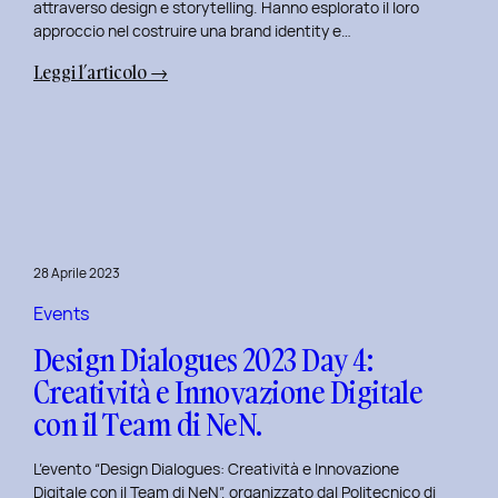
attraverso design e storytelling. Hanno esplorato il loro
approccio nel costruire una brand identity e…
:
Leggi l’articolo →
Design
Dialogues
2023
Day
5:
L’Innovazione
nel
28 Aprile 2023
Benessere
Mentale
Events
al
Design Dialogues 2023 Day 4:
Polito
Creatività e Innovazione Digitale
con
con il Team di NeN.
il
Team
L’evento “Design Dialogues: Creatività e Innovazione
di
Digitale con il Team di NeN”, organizzato dal Politecnico di