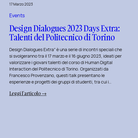
della
17 Marzo 2023
Prototipazione
UI
Events
con
Design Dialogues 2023 Days Extra:
Alisia
Talenti del Politecnico di Torino
Pellegrini.
Design Dialogues Extra” è una serie di incontri speciali che
si svolgeranno tra il 17 marzo e il 16 giugno 2023, ideati per
valorizzare i giovani talenti del corso di Human Digital
Interaction del Politecnico di Torino. Organizzati da
Francesco Provenzano, questi talk presentano le
esperienze e progetti dei gruppi di studenti, tra cui i…
:
Leggi l’articolo →
Design
Dialogues
2023
Days
Extra:
Talenti