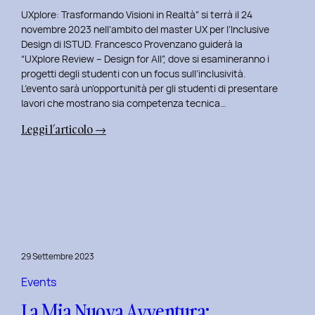
UXplore: Trasformando Visioni in Realtà” si terrà il 24
novembre 2023 nell’ambito del master UX per l’Inclusive
Design di ISTUD. Francesco Provenzano guiderà la
“UXplore Review – Design for All”, dove si esamineranno i
progetti degli studenti con un focus sull’inclusività.
L’evento sarà un’opportunità per gli studenti di presentare
lavori che mostrano sia competenza tecnica…
:
Leggi l’articolo →
Uxplore
ISTUD
Edition:
Portfolio
Review
Speciale
per
29 Settembre 2023
gli
studenti
Events
del
La Mia Nuova Avventura:
Master