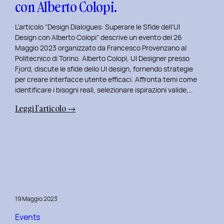
con Alberto Colopi.
L’articolo “Design Dialogues: Superare le Sfide dell’UI
Design con Alberto Colopi” descrive un evento del 26
Maggio 2023 organizzato da Francesco Provenzano al
Politecnico di Torino. Alberto Colopi, UI Designer presso
Fjord, discute le sfide dello UI design, fornendo strategie
per creare interfacce utente efficaci. Affronta temi come
identificare i bisogni reali, selezionare ispirazioni valide,…
:
Leggi l’articolo →
Design
Dialogues
2023
Day
9:
Superare
le
19 Maggio 2023
Sfide
dell’UI
Events