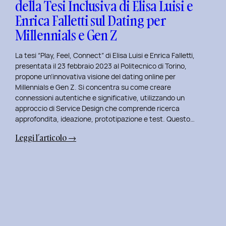
della Tesi Inclusiva di Elisa Luisi e
Mia
Enrica Falletti sul Dating per
Esperienza
al
Millennials e Gen Z
Politecnico
di
La tesi “Play, Feel, Connect” di Elisa Luisi e Enrica Falletti,
Torino
presentata il 23 febbraio 2023 al Politecnico di Torino,
propone un’innovativa visione del dating online per
Millennials e Gen Z. Si concentra su come creare
connessioni autentiche e significative, utilizzando un
approccio di Service Design che comprende ricerca
approfondita, ideazione, prototipazione e test. Questo…
:
Leggi l’articolo →
Play,
Feel,
Connect:
Presentazione
della
Tesi
Inclusiva