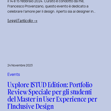
il 14 e 15 febbraio 2024. Curato e condotto da me,
Francesco Provenzano, questo evento è dedicato a
celebrare l’amore per il design. Aperto sia ai designer in…
:
Leggi l’articolo →
Uxplore
Love
Edition
2024:
Portfolio
Review
Speciale
24 Novembre 2023
per
San
Events
Valentino
Uxplore ISTUD Edition: Portfolio
e
Review Speciale per gli studenti
San
del Master in User Experience per
Faustino
l’Inclusive Design