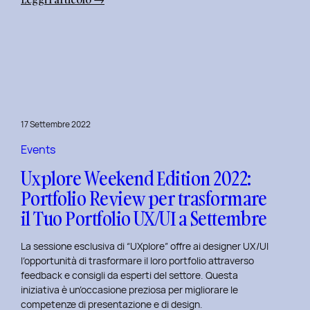
Uxplore
Weekend
Edition
2022:
Portfolio
Review
per
17 Settembre 2022
far
evolvere
Events
il
Uxplore Weekend Edition 2022:
Tuo
Portfolio Review per trasformare
Portfolio
il Tuo Portfolio UX/UI a Settembre
UX/UI
a
La sessione esclusiva di “UXplore” offre ai designer UX/UI
Ottobre
l’opportunità di trasformare il loro portfolio attraverso
feedback e consigli da esperti del settore. Questa
iniziativa è un’occasione preziosa per migliorare le
competenze di presentazione e di design.