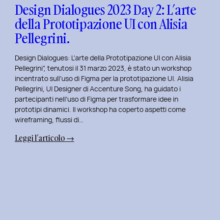
con
Design Dialogues 2023 Day 2: L’arte
Orsola
della Prototipazione UI con Alisia
Di
Pellegrini.
Donato.
Design Dialogues: L’arte della Prototipazione UI con Alisia
Pellegrini”, tenutosi il 31 marzo 2023, è stato un workshop
incentrato sull’uso di Figma per la prototipazione UI. Alisia
Pellegrini, UI Designer di Accenture Song, ha guidato i
partecipanti nell’uso di Figma per trasformare idee in
prototipi dinamici. Il workshop ha coperto aspetti come
wireframing, flussi di…
:
Leggi l’articolo →
Design
Dialogues
2023
Day
2:
L’arte