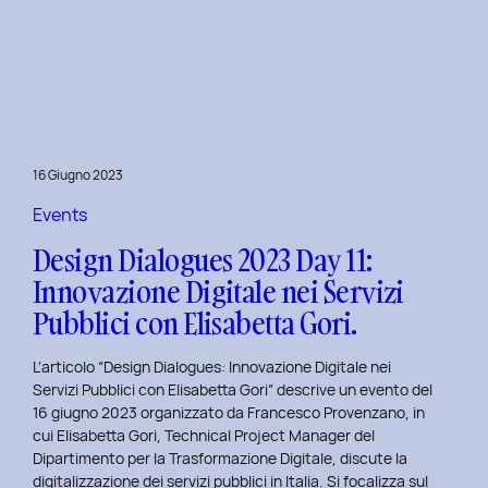
Presentazione
della
Tesi
‘Filò’
di
Virginia
Lugli:
16 Giugno 2023
Innovazione
e
Events
Sostenibilità
Design Dialogues 2023 Day 11:
nel
Innovazione Digitale nei Servizi
Fashion
Pubblici con Elisabetta Gori.
E-
commerce
L’articolo “Design Dialogues: Innovazione Digitale nei
al
Servizi Pubblici con Elisabetta Gori” descrive un evento del
Politecnico
16 giugno 2023 organizzato da Francesco Provenzano, in
di
cui Elisabetta Gori, Technical Project Manager del
Torino
Dipartimento per la Trasformazione Digitale, discute la
digitalizzazione dei servizi pubblici in Italia. Si focalizza sul