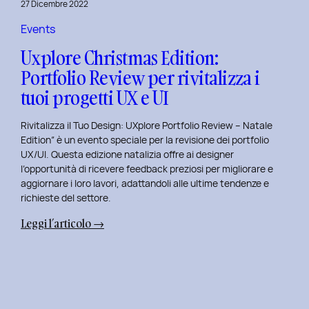
27 Dicembre 2022
di
Elisa
Events
Luisi
Uxplore Christmas Edition:
e
Portfolio Review per rivitalizza i
Enrica
tuoi progetti UX e UI
Falletti
sul
Rivitalizza il Tuo Design: UXplore Portfolio Review – Natale
Dating
Edition” è un evento speciale per la revisione dei portfolio
per
UX/UI. Questa edizione natalizia offre ai designer
Millennials
l’opportunità di ricevere feedback preziosi per migliorare e
e
aggiornare i loro lavori, adattandoli alle ultime tendenze e
Gen
richieste del settore.
Z
:
Leggi l’articolo →
Uxplore
Christmas
Edition:
Portfolio
Review