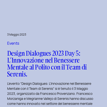
Dialogues
2023
Day
6:
Hackathon
a
3 Maggio 2023
Tema
Viaggi
Events
nel
Design Dialogues 2023 Day 5:
Tempo
L’Innovazione nel Benessere
al
Mentale al Polito con il Team di
Politecnico
di
Serenis.
Torino.
L’evento “Design Dialogues: L’Innovazione nel Benessere
Mentale con il Team di Serenis” si è tenuto il 3 Maggio
2023, organizzato da Francesco Provenzano. Francesco
Morzaniga e Megrianne Vallejo di Serenis hanno discusso
come hanno innovato nel settore del benessere mentale