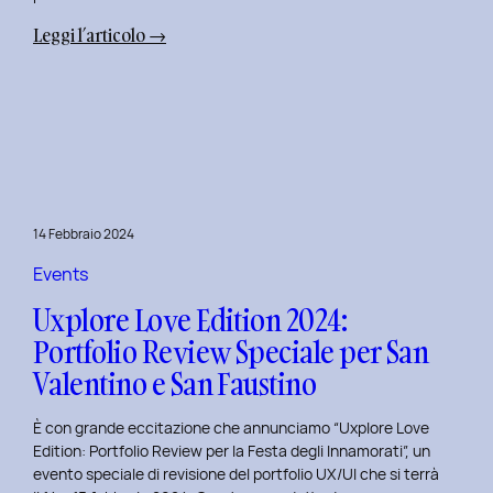
:
Leggi l’articolo →
Terza
Edizione
del
Corso
di
Design
per
14 Febbraio 2024
il
Retail
Events
Digitale
Uxplore Love Edition 2024:
al
Portfolio Review Speciale per San
Politecnico
Valentino e San Faustino
di
Torino
È con grande eccitazione che annunciamo “Uxplore Love
Edition: Portfolio Review per la Festa degli Innamorati”, un
evento speciale di revisione del portfolio UX/UI che si terrà