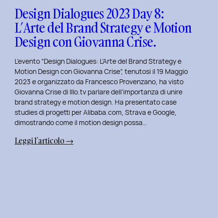
Design
Design Dialogues 2023 Day 8:
con
L’Arte del Brand Strategy e Motion
Alberto
Design con Giovanna Crise.
Colopi.
L’evento “Design Dialogues: L’Arte del Brand Strategy e
Motion Design con Giovanna Crise”, tenutosi il 19 Maggio
2023 e organizzato da Francesco Provenzano, ha visto
Giovanna Crise di Illo.tv parlare dell’importanza di unire
brand strategy e motion design. Ha presentato case
studies di progetti per Alibaba.com, Strava e Google,
dimostrando come il motion design possa…
:
Leggi l’articolo →
Design
Dialogues
2023
Day
8:
L’Arte