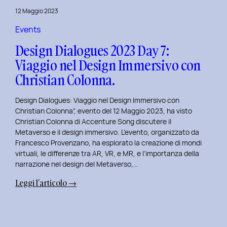
del
12 Maggio 2023
Brand
Strategy
Events
e
Design Dialogues 2023 Day 7:
Motion
Viaggio nel Design Immersivo con
Design
Christian Colonna.
con
Giovanna
Design Dialogues: Viaggio nel Design Immersivo con
Crise.
Christian Colonna”, evento del 12 Maggio 2023, ha visto
Christian Colonna di Accenture Song discutere il
Metaverso e il design immersivo. L’evento, organizzato da
Francesco Provenzano, ha esplorato la creazione di mondi
virtuali, le differenze tra AR, VR, e MR, e l’importanza della
narrazione nel design del Metaverso,…
:
Leggi l’articolo →
Design
Dialogues
2023