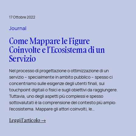
per
rivitalizza
17 Ottobre 2022
i
tuoi
Journal
progetti
Come Mappare le Figure
UX
Coinvolte e l’Ecosistema di un
e
Servizio
UI
Nel processo di progettazione o ottimizzazione di un
servizio – specialmente in ambito pubblico – spesso ci
concentriamo sulle esigenze degli utenti finali, sui
touchpoint digitali o fisici e sugli obiettivi da raggiungere.
Tuttavia, uno degli aspetti più complessi e spesso
sottovalutati è la comprensione del contesto più ampio:
l’ecosistema. Mappare gli attori coinvolti, le…
:
Leggi l’articolo →
Come
Mappare