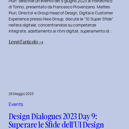
Piuri” descrive un evento del 9 giugno 2023 al Politecnico
di Torino, presentato da Francesco Provenzano. Matteo
Piuri, Director e Group Head of Design, Digital e Customer
Experience presso Nexi Group, discute le “10 Super Sfide”
nell’era digitale, concentrandosi su competenze
integrate, adattamento ai ritmi digitali, superamento di…
:
Leggi l’articolo →
Design
Dialogues
2023
Day
10:
Dialoghi
Innovativi
26 Maggio 2023
con
Matteo
Events
Piuri.
Design Dialogues 2023 Day 9:
Superare le Sfide dell’UI Design