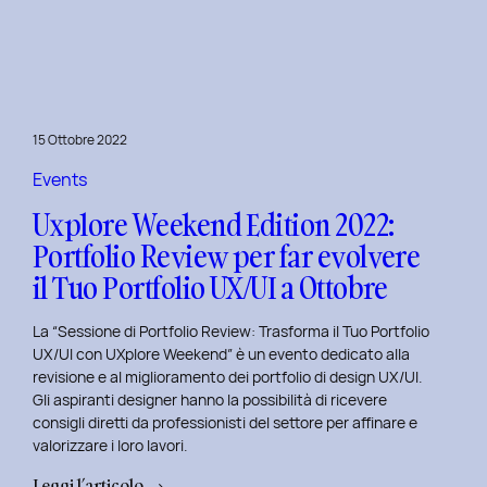
le
Figure
Coinvolte
e
l’Ecosistema
15 Ottobre 2022
di
un
Events
Servizio
Uxplore Weekend Edition 2022:
Portfolio Review per far evolvere
il Tuo Portfolio UX/UI a Ottobre
La “Sessione di Portfolio Review: Trasforma il Tuo Portfolio
UX/UI con UXplore Weekend” è un evento dedicato alla
revisione e al miglioramento dei portfolio di design UX/UI.
Gli aspiranti designer hanno la possibilità di ricevere
consigli diretti da professionisti del settore per affinare e
valorizzare i loro lavori.
:
Leggi l’articolo →