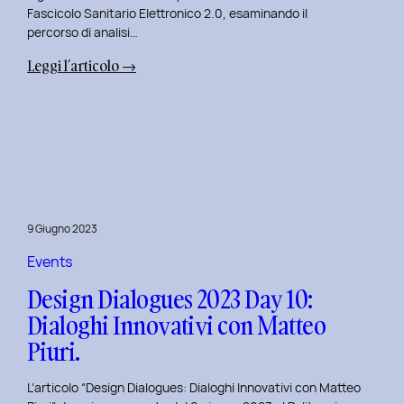
Fascicolo Sanitario Elettronico 2.0, esaminando il
percorso di analisi…
:
Leggi l’articolo →
Design
Dialogues
2023
Day
11:
Innovazione
Digitale
9 Giugno 2023
nei
Servizi
Events
Pubblici
Design Dialogues 2023 Day 10:
con
Dialoghi Innovativi con Matteo
Elisabetta
Piuri.
Gori.
L’articolo “Design Dialogues: Dialoghi Innovativi con Matteo