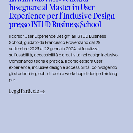
Insegnare al Master in User
in
Experience per l’Inclusive Design
User
Experience
presso ISTUD Business School
per
l’Inclusive
Il corso “User Experience Design” all’ISTUD Business
Design
School, guidato da Francesco Provenzano dal 29
settembre 2023 al 22 gennaio 2024, si focalizza
sull’usabilità, accessibilità e creatività nel design inclusivo.
Combinando teoria e pratica, il corso esplora user
experience, inclusive design e accessibilità, coinvolgendo
gli studenti in giochi di ruolo e workshop di design thinking
per…
:
Leggi l’articolo →
La
Mia
Nuova
Avventura:
Insegnare