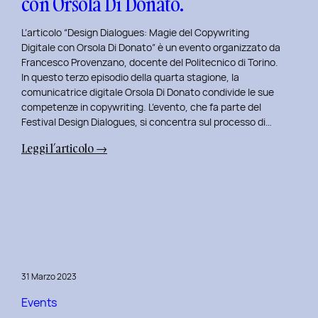
con Orsola Di Donato.
di
NeN.
L’articolo “Design Dialogues: Magie del Copywriting
Digitale con Orsola Di Donato” è un evento organizzato da
Francesco Provenzano, docente del Politecnico di Torino.
In questo terzo episodio della quarta stagione, la
comunicatrice digitale Orsola Di Donato condivide le sue
competenze in copywriting. L’evento, che fa parte del
Festival Design Dialogues, si concentra sul processo di…
:
Leggi l’articolo →
Design
Dialogues
2023
Day
3:
Magie
del
31 Marzo 2023
Copywriting
Digitale
Events