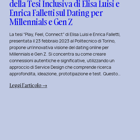
della Tesi Inclusiva di Elisa Luisi e
Mia
Enrica Falletti sul Dating per
Esperienza
al
Millennials e Gen Z
Politecnico
di
La tesi “Play, Feel, Connect” di Elisa Luisi e Enrica Falletti,
Torino
presentata il 23 febbraio 2023 al Politecnico di Torino,
propone un’innovativa visione del dating online per
Millennials e Gen Z. Si concentra su come creare
connessioni autentiche e significative, utilizzando un
approccio di Service Design che comprende ricerca
approfondita, ideazione, prototipazione e test. Questo…
:
Leggi l’articolo →
Play,
Feel,
Connect:
Presentazione
della
Tesi
Inclusiva