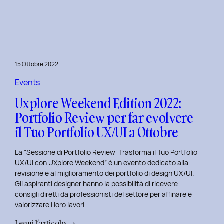
le
Figure
Coinvolte
e
l’Ecosistema
15 Ottobre 2022
di
un
Events
Servizio
Uxplore Weekend Edition 2022:
Portfolio Review per far evolvere
il Tuo Portfolio UX/UI a Ottobre
La “Sessione di Portfolio Review: Trasforma il Tuo Portfolio
UX/UI con UXplore Weekend” è un evento dedicato alla
revisione e al miglioramento dei portfolio di design UX/UI.
Gli aspiranti designer hanno la possibilità di ricevere
consigli diretti da professionisti del settore per affinare e
valorizzare i loro lavori.
:
Leggi l’articolo →