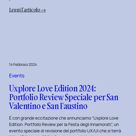
:
Leggi l’articolo →
Terza
Edizione
del
Corso
di
Design
per
14 Febbraio 2024
il
Retail
Events
Digitale
Uxplore Love Edition 2024:
al
Portfolio Review Speciale per San
Politecnico
Valentino e San Faustino
di
Torino
È con grande eccitazione che annunciamo “Uxplore Love
Edition: Portfolio Review per la Festa degli Innamorati”, un
evento speciale di revisione del portfolio UX/UI che si terrà