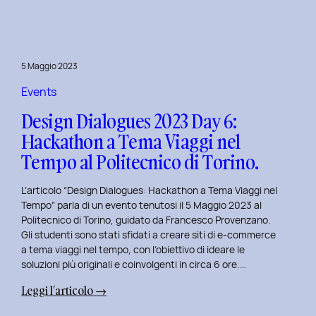
Day
7:
Viaggio
nel
5 Maggio 2023
Design
Immersivo
Events
con
Design Dialogues 2023 Day 6:
Christian
Hackathon a Tema Viaggi nel
Colonna.
Tempo al Politecnico di Torino.
L’articolo “Design Dialogues: Hackathon a Tema Viaggi nel
Tempo” parla di un evento tenutosi il 5 Maggio 2023 al
Politecnico di Torino, guidato da Francesco Provenzano.
Gli studenti sono stati sfidati a creare siti di e-commerce
a tema viaggi nel tempo, con l’obiettivo di ideare le
soluzioni più originali e coinvolgenti in circa 6 ore.…
:
Leggi l’articolo →
Design