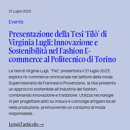
al
Master
21 Luglio 2023
in
User
Events
Experience
Presentazione della Tesi ‘Filò’ di
per
Virginia Lugli: Innovazione e
l’Inclusive
Sostenibilità nel Fashion E-
Design
presso
commerce al Politecnico di Torino
ISTUD
Business
La tesi di Virginia Lugli, “Filò”, presentata il 21 luglio 2023,
School
esplora l’e-commerce omnicanale nel settore della moda.
Supervisionata da Francesco Provenzano, la tesi presenta
un approccio sostenibile all’industria del fashion,
combinando innovazione e tradizione. Utilizza tecnologie
AI per progettare abiti su misura e coinvolge artigiani locali
nella produzione, promuovendo un consumo di moda
responsabile…
:
Leggi l’articolo →