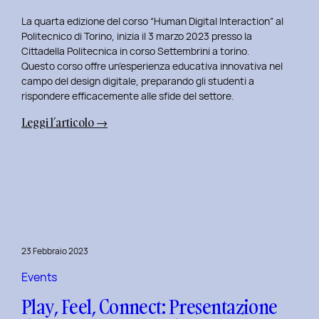
La quarta edizione del corso “Human Digital Interaction” al
Politecnico di Torino, inizia il 3 marzo 2023 presso la
Cittadella Politecnica in corso Settembrini a torino.
Questo corso offre un’esperienza educativa innovativa nel
campo del design digitale, preparando gli studenti a
rispondere efficacemente alle sfide del settore.
:
Leggi l’articolo →
Inizio
del
Quarto
Anno
di
Docenza
in
23 Febbraio 2023
Human
Digital
Events
Interaction:
Play, Feel, Connect: Presentazione
La