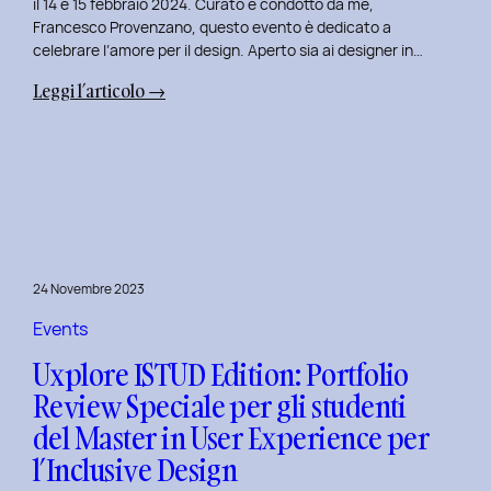
il 14 e 15 febbraio 2024. Curato e condotto da me,
Francesco Provenzano, questo evento è dedicato a
celebrare l’amore per il design. Aperto sia ai designer in…
:
Leggi l’articolo →
Uxplore
Love
Edition
2024:
Portfolio
Review
Speciale
24 Novembre 2023
per
San
Events
Valentino
Uxplore ISTUD Edition: Portfolio
e
Review Speciale per gli studenti
San
del Master in User Experience per
Faustino
l’Inclusive Design