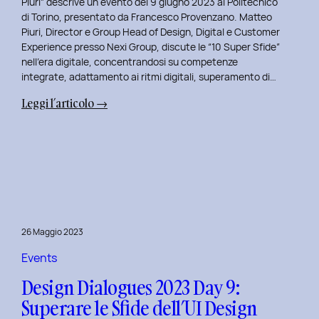
Piuri” descrive un evento del 9 giugno 2023 al Politecnico
di Torino, presentato da Francesco Provenzano. Matteo
Piuri, Director e Group Head of Design, Digital e Customer
Experience presso Nexi Group, discute le “10 Super Sfide”
nell’era digitale, concentrandosi su competenze
integrate, adattamento ai ritmi digitali, superamento di…
:
Leggi l’articolo →
Design
Dialogues
2023
Day
10:
Dialoghi
Innovativi
26 Maggio 2023
con
Matteo
Events
Piuri.
Design Dialogues 2023 Day 9:
Superare le Sfide dell’UI Design