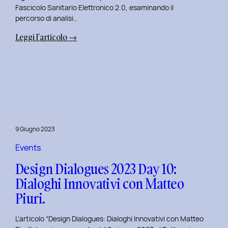
Fascicolo Sanitario Elettronico 2.0, esaminando il
percorso di analisi…
:
Leggi l’articolo →
Design
Dialogues
2023
Day
11:
Innovazione
Digitale
9 Giugno 2023
nei
Servizi
Events
Pubblici
Design Dialogues 2023 Day 10:
con
Dialoghi Innovativi con Matteo
Elisabetta
Piuri.
Gori.
L’articolo “Design Dialogues: Dialoghi Innovativi con Matteo