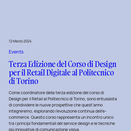
è
l’inclusive
design?
Quale
differenza
c’è
12 Marzo 2024
tra
Inclusive
Events
design
Terza Edizione del Corso di Design
e
per il Retail Digitale al Politecnico
Accessibility.
di Torino
Come coordinatore della terza edizione del corso di
Design per il Retail al Politecnico di Torino, sono entusiasta
di condividere le nuove prospettive che quest’anno
integreremo, esplorando l’evoluzione continua dell’e-
commerce. Questo corso rappresenta un incontro unico
tra i principi fondamentali del service design e le tecniche
più innovative di comunicazione visiva.