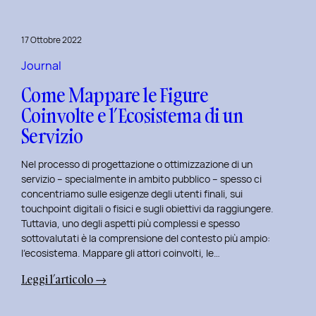
per
rivitalizza
17 Ottobre 2022
i
tuoi
Journal
progetti
Come Mappare le Figure
UX
Coinvolte e l’Ecosistema di un
e
Servizio
UI
Nel processo di progettazione o ottimizzazione di un
servizio – specialmente in ambito pubblico – spesso ci
concentriamo sulle esigenze degli utenti finali, sui
touchpoint digitali o fisici e sugli obiettivi da raggiungere.
Tuttavia, uno degli aspetti più complessi e spesso
sottovalutati è la comprensione del contesto più ampio:
l’ecosistema. Mappare gli attori coinvolti, le…
:
Leggi l’articolo →
Come
Mappare