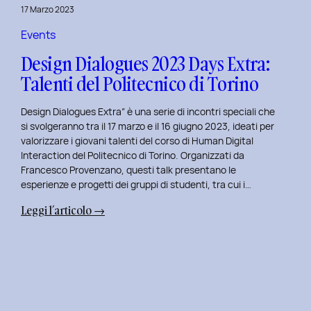
della
17 Marzo 2023
Prototipazione
UI
Events
con
Design Dialogues 2023 Days Extra:
Alisia
Talenti del Politecnico di Torino
Pellegrini.
Design Dialogues Extra” è una serie di incontri speciali che
si svolgeranno tra il 17 marzo e il 16 giugno 2023, ideati per
valorizzare i giovani talenti del corso di Human Digital
Interaction del Politecnico di Torino. Organizzati da
Francesco Provenzano, questi talk presentano le
esperienze e progetti dei gruppi di studenti, tra cui i…
:
Leggi l’articolo →
Design
Dialogues
2023
Days
Extra:
Talenti