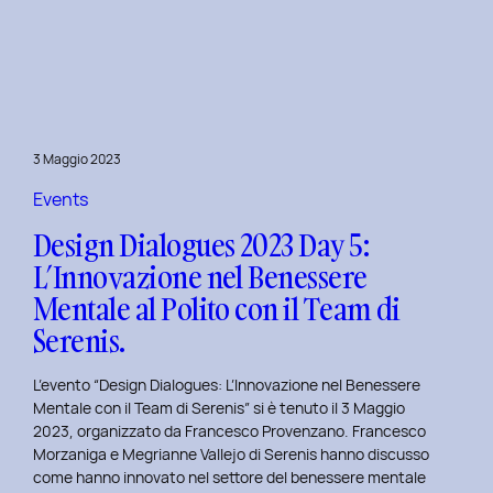
Dialogues
2023
Day
6:
Hackathon
a
3 Maggio 2023
Tema
Viaggi
Events
nel
Design Dialogues 2023 Day 5:
Tempo
L’Innovazione nel Benessere
al
Mentale al Polito con il Team di
Politecnico
di
Serenis.
Torino.
L’evento “Design Dialogues: L’Innovazione nel Benessere
Mentale con il Team di Serenis” si è tenuto il 3 Maggio
2023, organizzato da Francesco Provenzano. Francesco
Morzaniga e Megrianne Vallejo di Serenis hanno discusso
come hanno innovato nel settore del benessere mentale