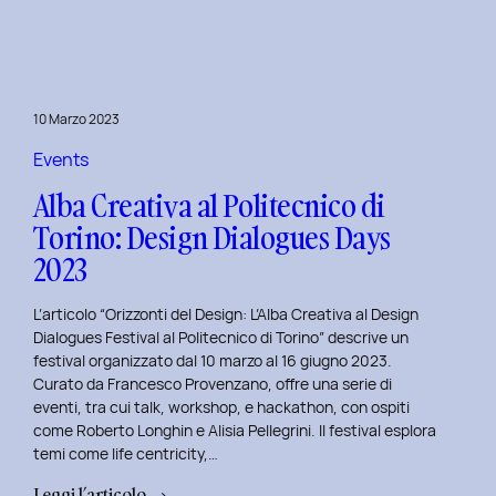
Day
1:
Le
Frontiere
10 Marzo 2023
della
Life
Events
Centricity
Alba Creativa al Politecnico di
con
Torino: Design Dialogues Days
Roberto
2023
Longhin.
L’articolo “Orizzonti del Design: L’Alba Creativa al Design
Dialogues Festival al Politecnico di Torino” descrive un
festival organizzato dal 10 marzo al 16 giugno 2023.
Curato da Francesco Provenzano, offre una serie di
eventi, tra cui talk, workshop, e hackathon, con ospiti
come Roberto Longhin e Alisia Pellegrini. Il festival esplora
temi come life centricity,…
:
Leggi l’articolo →