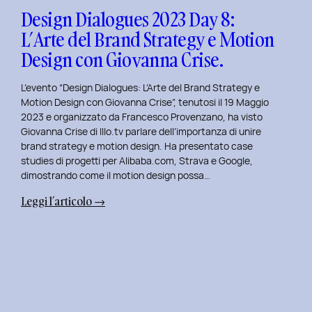
Design
Design Dialogues 2023 Day 8:
con
L’Arte del Brand Strategy e Motion
Alberto
Design con Giovanna Crise.
Colopi.
L’evento “Design Dialogues: L’Arte del Brand Strategy e
Motion Design con Giovanna Crise”, tenutosi il 19 Maggio
2023 e organizzato da Francesco Provenzano, ha visto
Giovanna Crise di Illo.tv parlare dell’importanza di unire
brand strategy e motion design. Ha presentato case
studies di progetti per Alibaba.com, Strava e Google,
dimostrando come il motion design possa…
:
Leggi l’articolo →
Design
Dialogues
2023
Day
8:
L’Arte