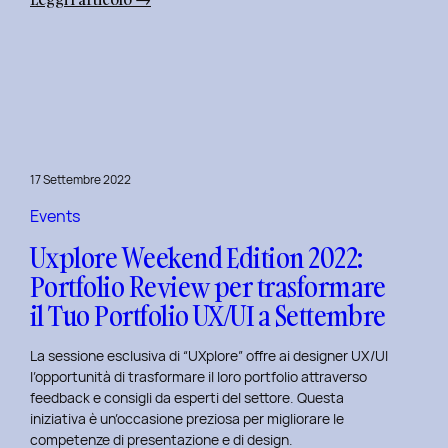
Uxplore
Weekend
Edition
2022:
Portfolio
Review
per
17 Settembre 2022
far
evolvere
Events
il
Uxplore Weekend Edition 2022:
Tuo
Portfolio Review per trasformare
Portfolio
il Tuo Portfolio UX/UI a Settembre
UX/UI
a
La sessione esclusiva di “UXplore” offre ai designer UX/UI
Ottobre
l’opportunità di trasformare il loro portfolio attraverso
feedback e consigli da esperti del settore. Questa
iniziativa è un’occasione preziosa per migliorare le
competenze di presentazione e di design.