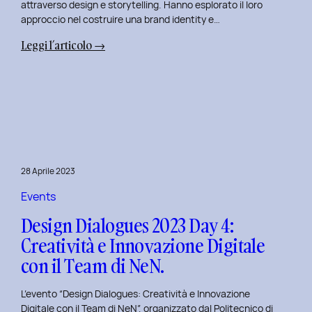
attraverso design e storytelling. Hanno esplorato il loro
approccio nel costruire una brand identity e…
:
Leggi l’articolo →
Design
Dialogues
2023
Day
5:
L’Innovazione
nel
28 Aprile 2023
Benessere
Mentale
Events
al
Design Dialogues 2023 Day 4:
Polito
Creatività e Innovazione Digitale
con
con il Team di NeN.
il
Team
L’evento “Design Dialogues: Creatività e Innovazione
di
Digitale con il Team di NeN”, organizzato dal Politecnico di