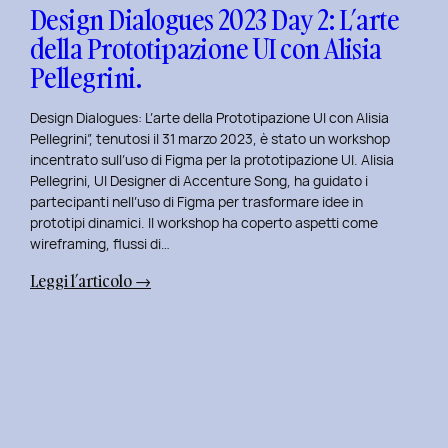
con
Design Dialogues 2023 Day 2: L’arte
Orsola
della Prototipazione UI con Alisia
Di
Pellegrini.
Donato.
Design Dialogues: L’arte della Prototipazione UI con Alisia
Pellegrini”, tenutosi il 31 marzo 2023, è stato un workshop
incentrato sull’uso di Figma per la prototipazione UI. Alisia
Pellegrini, UI Designer di Accenture Song, ha guidato i
partecipanti nell’uso di Figma per trasformare idee in
prototipi dinamici. Il workshop ha coperto aspetti come
wireframing, flussi di…
:
Leggi l’articolo →
Design
Dialogues
2023
Day
2:
L’arte