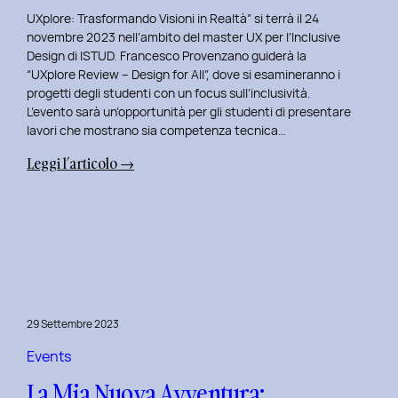
UXplore: Trasformando Visioni in Realtà” si terrà il 24
novembre 2023 nell’ambito del master UX per l’Inclusive
Design di ISTUD. Francesco Provenzano guiderà la
“UXplore Review – Design for All”, dove si esamineranno i
progetti degli studenti con un focus sull’inclusività.
L’evento sarà un’opportunità per gli studenti di presentare
lavori che mostrano sia competenza tecnica…
:
Leggi l’articolo →
Uxplore
ISTUD
Edition:
Portfolio
Review
Speciale
per
29 Settembre 2023
gli
studenti
Events
del
La Mia Nuova Avventura:
Master