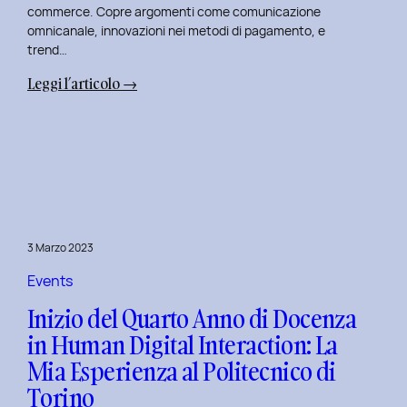
commerce. Copre argomenti come comunicazione
omnicanale, innovazioni nei metodi di pagamento, e
trend…
:
Leggi l’articolo →
Seconda
Edizione
del
Corso
di
Design
per
3 Marzo 2023
il
Retail
Events
Digitale
Inizio del Quarto Anno di Docenza
al
in Human Digital Interaction: La
Politecnico
Mia Esperienza al Politecnico di
di
Torino
Torino