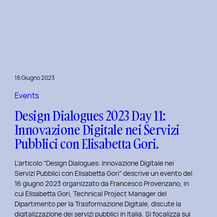
Presentazione
della
Tesi
‘Filò’
di
Virginia
Lugli:
16 Giugno 2023
Innovazione
e
Events
Sostenibilità
Design Dialogues 2023 Day 11:
nel
Innovazione Digitale nei Servizi
Fashion
Pubblici con Elisabetta Gori.
E-
commerce
L’articolo “Design Dialogues: Innovazione Digitale nei
al
Servizi Pubblici con Elisabetta Gori” descrive un evento del
Politecnico
16 giugno 2023 organizzato da Francesco Provenzano, in
di
cui Elisabetta Gori, Technical Project Manager del
Torino
Dipartimento per la Trasformazione Digitale, discute la
digitalizzazione dei servizi pubblici in Italia. Si focalizza sul