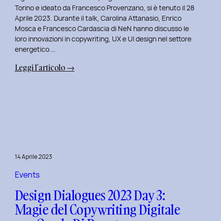
Serenis.
Torino e ideato da Francesco Provenzano, si è tenuto il 28
Aprile 2023. Durante il talk, Carolina Attanasio, Enrico
Mosca e Francesco Cardascia di NeN hanno discusso le
loro innovazioni in copywriting, UX e UI design nel settore
energetico.…
:
Leggi l’articolo →
Design
Dialogues
2023
Day
4:
Creatività
e
14 Aprile 2023
Innovazione
Digitale
Events
con
Design Dialogues 2023 Day 3:
il
Magie del Copywriting Digitale
Team