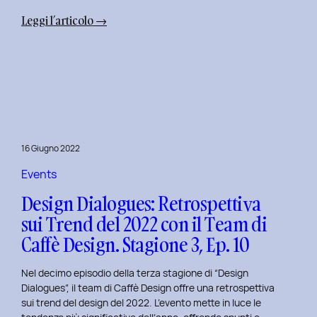
:
Leggi l’articolo →
Uxplore
Weekend
Edition
2022:
Portfolio
Review
per
16 Giugno 2022
trasformare
il
Events
Tuo
Design Dialogues: Retrospettiva
Portfolio
sui Trend del 2022 con il Team di
UX/UI
Caffè Design. Stagione 3, Ep. 10
a
Settembre
Nel decimo episodio della terza stagione di “Design
Dialogues”, il team di Caffè Design offre una retrospettiva
sui trend del design del 2022. L’evento mette in luce le