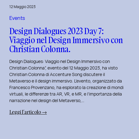
del
12 Maggio 2023
Brand
Strategy
Events
e
Design Dialogues 2023 Day 7:
Motion
Viaggio nel Design Immersivo con
Design
Christian Colonna.
con
Giovanna
Design Dialogues: Viaggio nel Design Immersivo con
Crise.
Christian Colonna”, evento del 12 Maggio 2023, ha visto
Christian Colonna di Accenture Song discutere il
Metaverso e il design immersivo. L’evento, organizzato da
Francesco Provenzano, ha esplorato la creazione di mondi
virtuali, le differenze tra AR, VR, e MR, e l’importanza della
narrazione nel design del Metaverso,…
:
Leggi l’articolo →
Design
Dialogues
2023