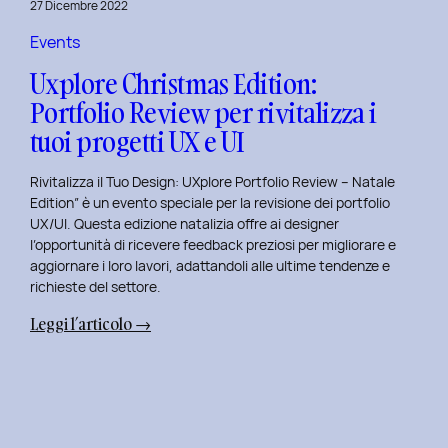
27 Dicembre 2022
di
Elisa
Events
Luisi
Uxplore Christmas Edition:
e
Portfolio Review per rivitalizza i
Enrica
tuoi progetti UX e UI
Falletti
sul
Rivitalizza il Tuo Design: UXplore Portfolio Review – Natale
Dating
Edition” è un evento speciale per la revisione dei portfolio
per
UX/UI. Questa edizione natalizia offre ai designer
Millennials
l’opportunità di ricevere feedback preziosi per migliorare e
e
aggiornare i loro lavori, adattandoli alle ultime tendenze e
Gen
richieste del settore.
Z
:
Leggi l’articolo →
Uxplore
Christmas
Edition:
Portfolio
Review