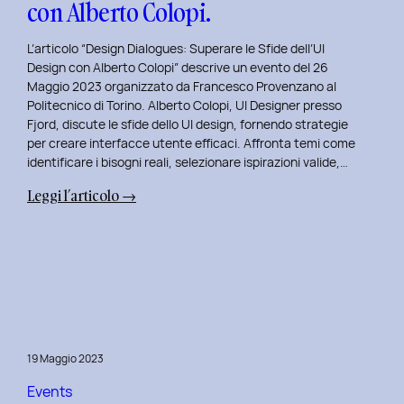
con Alberto Colopi.
L’articolo “Design Dialogues: Superare le Sfide dell’UI
Design con Alberto Colopi” descrive un evento del 26
Maggio 2023 organizzato da Francesco Provenzano al
Politecnico di Torino. Alberto Colopi, UI Designer presso
Fjord, discute le sfide dello UI design, fornendo strategie
per creare interfacce utente efficaci. Affronta temi come
identificare i bisogni reali, selezionare ispirazioni valide,…
:
Leggi l’articolo →
Design
Dialogues
2023
Day
9:
Superare
le
19 Maggio 2023
Sfide
dell’UI
Events