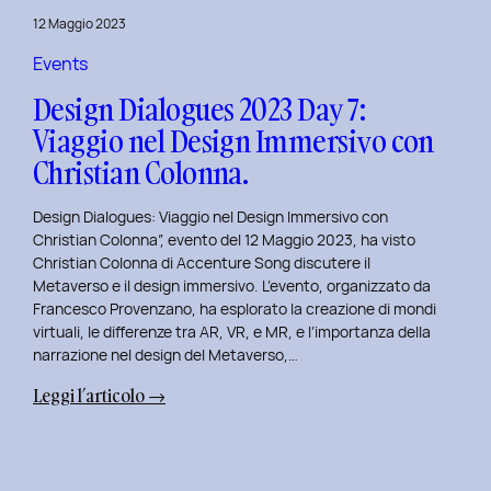
del
12 Maggio 2023
Brand
Strategy
Events
e
Design Dialogues 2023 Day 7:
Motion
Viaggio nel Design Immersivo con
Design
Christian Colonna.
con
Giovanna
Design Dialogues: Viaggio nel Design Immersivo con
Crise.
Christian Colonna”, evento del 12 Maggio 2023, ha visto
Christian Colonna di Accenture Song discutere il
Metaverso e il design immersivo. L’evento, organizzato da
Francesco Provenzano, ha esplorato la creazione di mondi
virtuali, le differenze tra AR, VR, e MR, e l’importanza della
narrazione nel design del Metaverso,…
:
Leggi l’articolo →
Design
Dialogues
2023