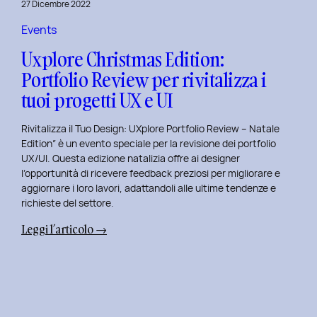
27 Dicembre 2022
di
Elisa
Events
Luisi
Uxplore Christmas Edition:
e
Portfolio Review per rivitalizza i
Enrica
tuoi progetti UX e UI
Falletti
sul
Rivitalizza il Tuo Design: UXplore Portfolio Review – Natale
Dating
Edition” è un evento speciale per la revisione dei portfolio
per
UX/UI. Questa edizione natalizia offre ai designer
Millennials
l’opportunità di ricevere feedback preziosi per migliorare e
e
aggiornare i loro lavori, adattandoli alle ultime tendenze e
Gen
richieste del settore.
Z
:
Leggi l’articolo →
Uxplore
Christmas
Edition:
Portfolio
Review