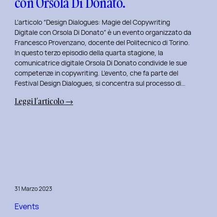
con Orsola Di Donato.
di
NeN.
L’articolo “Design Dialogues: Magie del Copywriting
Digitale con Orsola Di Donato” è un evento organizzato da
Francesco Provenzano, docente del Politecnico di Torino.
In questo terzo episodio della quarta stagione, la
comunicatrice digitale Orsola Di Donato condivide le sue
competenze in copywriting. L’evento, che fa parte del
Festival Design Dialogues, si concentra sul processo di…
:
Leggi l’articolo →
Design
Dialogues
2023
Day
3:
Magie
del
31 Marzo 2023
Copywriting
Digitale
Events