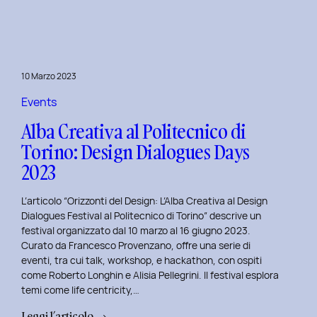
Day
1:
Le
Frontiere
10 Marzo 2023
della
Life
Events
Centricity
Alba Creativa al Politecnico di
con
Torino: Design Dialogues Days
Roberto
2023
Longhin.
L’articolo “Orizzonti del Design: L’Alba Creativa al Design
Dialogues Festival al Politecnico di Torino” descrive un
festival organizzato dal 10 marzo al 16 giugno 2023.
Curato da Francesco Provenzano, offre una serie di
eventi, tra cui talk, workshop, e hackathon, con ospiti
come Roberto Longhin e Alisia Pellegrini. Il festival esplora
temi come life centricity,…
:
Leggi l’articolo →