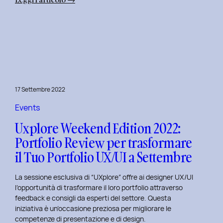
Uxplore
Weekend
Edition
2022:
Portfolio
Review
per
17 Settembre 2022
far
evolvere
Events
il
Uxplore Weekend Edition 2022:
Tuo
Portfolio Review per trasformare
Portfolio
il Tuo Portfolio UX/UI a Settembre
UX/UI
a
La sessione esclusiva di “UXplore” offre ai designer UX/UI
Ottobre
l’opportunità di trasformare il loro portfolio attraverso
feedback e consigli da esperti del settore. Questa
iniziativa è un’occasione preziosa per migliorare le
competenze di presentazione e di design.