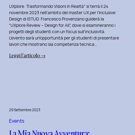
UXplore: Trasformando Visioni in Realtà” si terrà il 24
novembre 2023 nell’ambito del master UX per l’Inclusive
Design di ISTUD. Francesco Provenzano guiderà la
“UXplore Review – Design for All”, dove si esamineranno i
progetti degli studenti con un focus sull’inclusività.
L’evento sarà un’opportunità per gli studenti di presentare
lavori che mostrano sia competenza tecnica…
:
Leggi l’articolo →
Uxplore
ISTUD
Edition:
Portfolio
Review
Speciale
per
29 Settembre 2023
gli
studenti
Events
del
La Mia Nuova Avventura:
Master