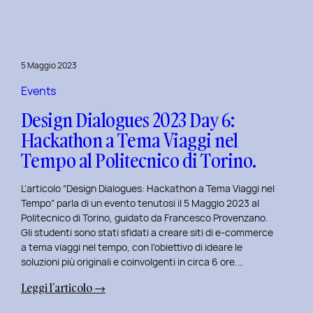
Day
7:
Viaggio
nel
5 Maggio 2023
Design
Immersivo
Events
con
Design Dialogues 2023 Day 6:
Christian
Hackathon a Tema Viaggi nel
Colonna.
Tempo al Politecnico di Torino.
L’articolo “Design Dialogues: Hackathon a Tema Viaggi nel
Tempo” parla di un evento tenutosi il 5 Maggio 2023 al
Politecnico di Torino, guidato da Francesco Provenzano.
Gli studenti sono stati sfidati a creare siti di e-commerce
a tema viaggi nel tempo, con l’obiettivo di ideare le
soluzioni più originali e coinvolgenti in circa 6 ore.…
:
Leggi l’articolo →
Design