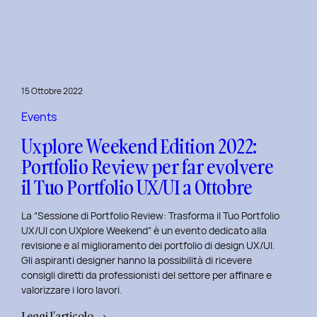
le
Figure
Coinvolte
e
l’Ecosistema
15 Ottobre 2022
di
un
Events
Servizio
Uxplore Weekend Edition 2022:
Portfolio Review per far evolvere
il Tuo Portfolio UX/UI a Ottobre
La “Sessione di Portfolio Review: Trasforma il Tuo Portfolio
UX/UI con UXplore Weekend” è un evento dedicato alla
revisione e al miglioramento dei portfolio di design UX/UI.
Gli aspiranti designer hanno la possibilità di ricevere
consigli diretti da professionisti del settore per affinare e
valorizzare i loro lavori.
:
Leggi l’articolo →