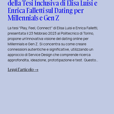
della Tesi Inclusiva di Elisa Luisi e
Mia
Enrica Falletti sul Dating per
Esperienza
al
Millennials e Gen Z
Politecnico
di
La tesi “Play, Feel, Connect” di Elisa Luisi e Enrica Falletti,
Torino
presentata il 23 febbraio 2023 al Politecnico di Torino,
propone un’innovativa visione del dating online per
Millennials e Gen Z. Si concentra su come creare
connessioni autentiche e significative, utilizzando un
approccio di Service Design che comprende ricerca
approfondita, ideazione, prototipazione e test. Questo…
:
Leggi l’articolo →
Play,
Feel,
Connect:
Presentazione
della
Tesi
Inclusiva