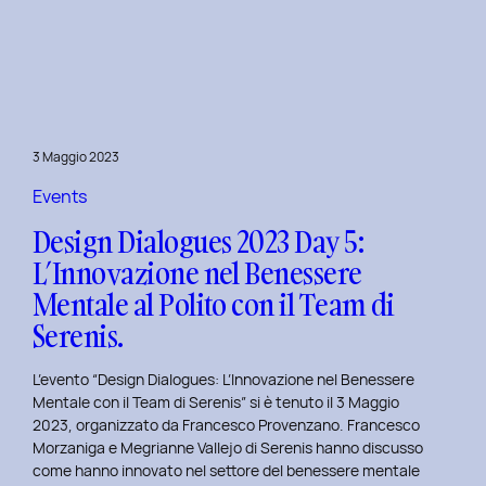
Dialogues
2023
Day
6:
Hackathon
a
3 Maggio 2023
Tema
Viaggi
Events
nel
Design Dialogues 2023 Day 5:
Tempo
L’Innovazione nel Benessere
al
Mentale al Polito con il Team di
Politecnico
di
Serenis.
Torino.
L’evento “Design Dialogues: L’Innovazione nel Benessere
Mentale con il Team di Serenis” si è tenuto il 3 Maggio
2023, organizzato da Francesco Provenzano. Francesco
Morzaniga e Megrianne Vallejo di Serenis hanno discusso
come hanno innovato nel settore del benessere mentale