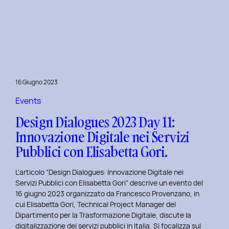
Presentazione
della
Tesi
‘Filò’
di
Virginia
Lugli:
16 Giugno 2023
Innovazione
e
Events
Sostenibilità
Design Dialogues 2023 Day 11:
nel
Innovazione Digitale nei Servizi
Fashion
Pubblici con Elisabetta Gori.
E-
commerce
L’articolo “Design Dialogues: Innovazione Digitale nei
al
Servizi Pubblici con Elisabetta Gori” descrive un evento del
Politecnico
16 giugno 2023 organizzato da Francesco Provenzano, in
di
cui Elisabetta Gori, Technical Project Manager del
Torino
Dipartimento per la Trasformazione Digitale, discute la
digitalizzazione dei servizi pubblici in Italia. Si focalizza sul