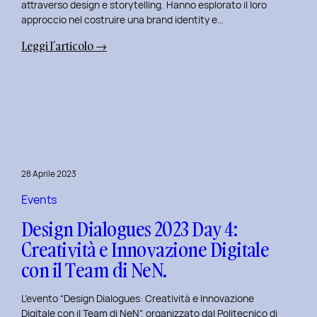
attraverso design e storytelling. Hanno esplorato il loro
approccio nel costruire una brand identity e…
:
Leggi l’articolo →
Design
Dialogues
2023
Day
5:
L’Innovazione
nel
28 Aprile 2023
Benessere
Mentale
Events
al
Design Dialogues 2023 Day 4:
Polito
Creatività e Innovazione Digitale
con
con il Team di NeN.
il
Team
L’evento “Design Dialogues: Creatività e Innovazione
di
Digitale con il Team di NeN”, organizzato dal Politecnico di