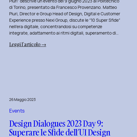
Piuri” descrive un evento del 9 giugno 2023 al Politecnico
di Torino, presentato da Francesco Provenzano. Matteo
Piuri, Director e Group Head of Design, Digital e Customer
Experience presso Nexi Group, discute le “10 Super Sfide”
nell’era digitale, concentrandosi su competenze
integrate, adattamento ai ritmi digitali, superamento di…
:
Leggi l’articolo →
Design
Dialogues
2023
Day
10:
Dialoghi
Innovativi
26 Maggio 2023
con
Matteo
Events
Piuri.
Design Dialogues 2023 Day 9:
Superare le Sfide dell’UI Design