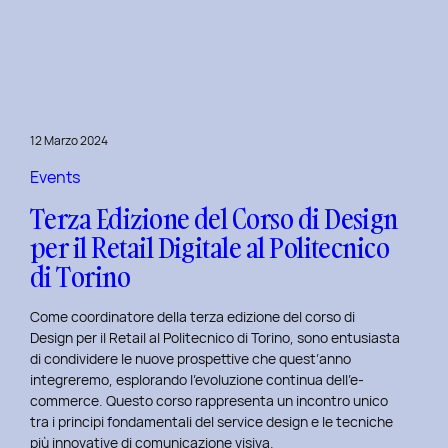
è
l’inclusive
design?
Quale
differenza
c’è
12 Marzo 2024
tra
Inclusive
Events
design
Terza Edizione del Corso di Design
e
per il Retail Digitale al Politecnico
Accessibility.
di Torino
Come coordinatore della terza edizione del corso di
Design per il Retail al Politecnico di Torino, sono entusiasta
di condividere le nuove prospettive che quest’anno
integreremo, esplorando l’evoluzione continua dell’e-
commerce. Questo corso rappresenta un incontro unico
tra i principi fondamentali del service design e le tecniche
più innovative di comunicazione visiva.