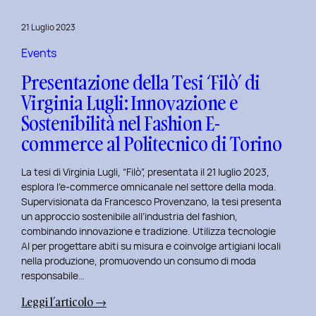
al
Master
21 Luglio 2023
in
User
Events
Experience
Presentazione della Tesi ‘Filò’ di
per
Virginia Lugli: Innovazione e
l’Inclusive
Sostenibilità nel Fashion E-
Design
presso
commerce al Politecnico di Torino
ISTUD
Business
La tesi di Virginia Lugli, “Filò”, presentata il 21 luglio 2023,
School
esplora l’e-commerce omnicanale nel settore della moda.
Supervisionata da Francesco Provenzano, la tesi presenta
un approccio sostenibile all’industria del fashion,
combinando innovazione e tradizione. Utilizza tecnologie
AI per progettare abiti su misura e coinvolge artigiani locali
nella produzione, promuovendo un consumo di moda
responsabile…
:
Leggi l’articolo →