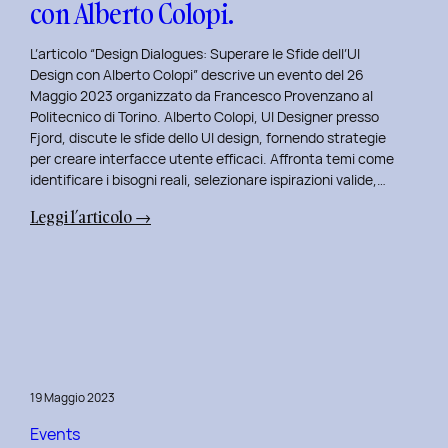
con Alberto Colopi.
L’articolo “Design Dialogues: Superare le Sfide dell’UI
Design con Alberto Colopi” descrive un evento del 26
Maggio 2023 organizzato da Francesco Provenzano al
Politecnico di Torino. Alberto Colopi, UI Designer presso
Fjord, discute le sfide dello UI design, fornendo strategie
per creare interfacce utente efficaci. Affronta temi come
identificare i bisogni reali, selezionare ispirazioni valide,…
:
Leggi l’articolo →
Design
Dialogues
2023
Day
9:
Superare
le
19 Maggio 2023
Sfide
dell’UI
Events