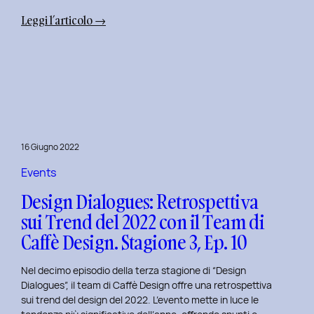
:
Leggi l’articolo →
Uxplore
Weekend
Edition
2022:
Portfolio
Review
per
16 Giugno 2022
trasformare
il
Events
Tuo
Design Dialogues: Retrospettiva
Portfolio
sui Trend del 2022 con il Team di
UX/UI
Caffè Design. Stagione 3, Ep. 10
a
Settembre
Nel decimo episodio della terza stagione di “Design
Dialogues”, il team di Caffè Design offre una retrospettiva
sui trend del design del 2022. L’evento mette in luce le