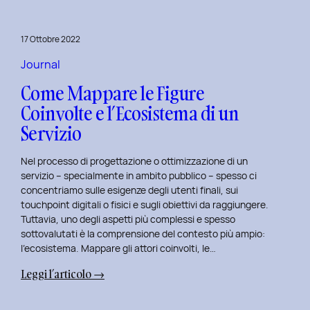
per
rivitalizza
17 Ottobre 2022
i
tuoi
Journal
progetti
Come Mappare le Figure
UX
Coinvolte e l’Ecosistema di un
e
Servizio
UI
Nel processo di progettazione o ottimizzazione di un
servizio – specialmente in ambito pubblico – spesso ci
concentriamo sulle esigenze degli utenti finali, sui
touchpoint digitali o fisici e sugli obiettivi da raggiungere.
Tuttavia, uno degli aspetti più complessi e spesso
sottovalutati è la comprensione del contesto più ampio:
l’ecosistema. Mappare gli attori coinvolti, le…
:
Leggi l’articolo →
Come
Mappare