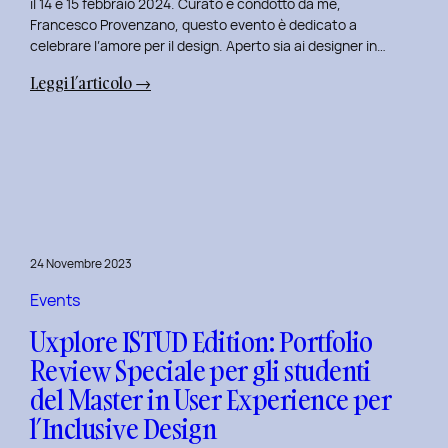
il 14 e 15 febbraio 2024. Curato e condotto da me,
Francesco Provenzano, questo evento è dedicato a
celebrare l’amore per il design. Aperto sia ai designer in…
:
Leggi l’articolo →
Uxplore
Love
Edition
2024:
Portfolio
Review
Speciale
24 Novembre 2023
per
San
Events
Valentino
Uxplore ISTUD Edition: Portfolio
e
Review Speciale per gli studenti
San
del Master in User Experience per
Faustino
l’Inclusive Design