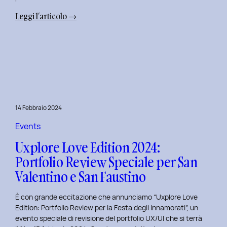
:
Leggi l’articolo →
Terza
Edizione
del
Corso
di
Design
per
14 Febbraio 2024
il
Retail
Events
Digitale
Uxplore Love Edition 2024:
al
Portfolio Review Speciale per San
Politecnico
Valentino e San Faustino
di
Torino
È con grande eccitazione che annunciamo “Uxplore Love
Edition: Portfolio Review per la Festa degli Innamorati”, un
evento speciale di revisione del portfolio UX/UI che si terrà