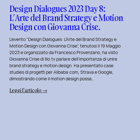
Design
Design Dialogues 2023 Day 8:
con
L’Arte del Brand Strategy e Motion
Alberto
Design con Giovanna Crise.
Colopi.
L’evento “Design Dialogues: L’Arte del Brand Strategy e
Motion Design con Giovanna Crise”, tenutosi il 19 Maggio
2023 e organizzato da Francesco Provenzano, ha visto
Giovanna Crise di Illo.tv parlare dell’importanza di unire
brand strategy e motion design. Ha presentato case
studies di progetti per Alibaba.com, Strava e Google,
dimostrando come il motion design possa…
:
Leggi l’articolo →
Design
Dialogues
2023
Day
8:
L’Arte