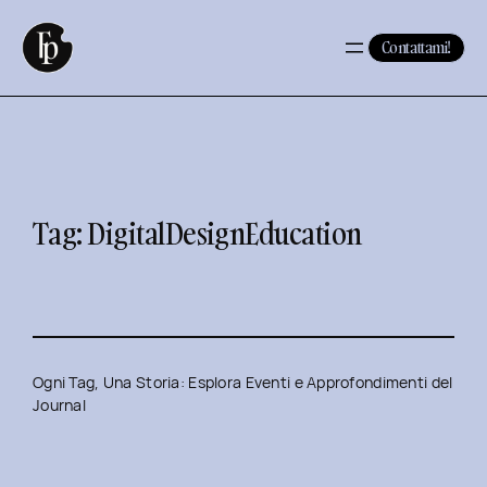
Vai
al
Contattami!
contenuto
Tag:
DigitalDesignEducation
Ogni Tag, Una Storia: Esplora Eventi e Approfondimenti del
Journal