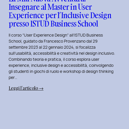
Insegnare al Master in User
in
Experience per l’Inclusive Design
User
Experience
presso ISTUD Business School
per
l’Inclusive
Il corso “User Experience Design” all’ISTUD Business
Design
School, guidato da Francesco Provenzano dal 29
settembre 2023 al 22 gennaio 2024, si focalizza
sull’usabilità, accessibilità e creatività nel design inclusivo.
Combinando teoria e pratica, il corso esplora user
experience, inclusive design e accessibilità, coinvolgendo
gli studenti in giochi di ruolo e workshop di design thinking
per…
:
Leggi l’articolo →
La
Mia
Nuova
Avventura:
Insegnare