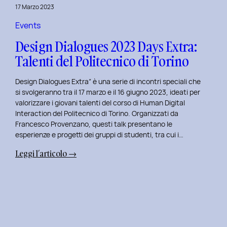
della
17 Marzo 2023
Prototipazione
UI
Events
con
Design Dialogues 2023 Days Extra:
Alisia
Talenti del Politecnico di Torino
Pellegrini.
Design Dialogues Extra” è una serie di incontri speciali che
si svolgeranno tra il 17 marzo e il 16 giugno 2023, ideati per
valorizzare i giovani talenti del corso di Human Digital
Interaction del Politecnico di Torino. Organizzati da
Francesco Provenzano, questi talk presentano le
esperienze e progetti dei gruppi di studenti, tra cui i…
:
Leggi l’articolo →
Design
Dialogues
2023
Days
Extra:
Talenti