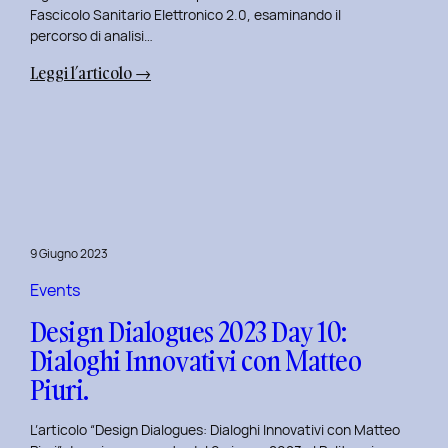
Fascicolo Sanitario Elettronico 2.0, esaminando il
percorso di analisi…
:
Leggi l’articolo →
Design
Dialogues
2023
Day
11:
Innovazione
Digitale
9 Giugno 2023
nei
Servizi
Events
Pubblici
Design Dialogues 2023 Day 10:
con
Dialoghi Innovativi con Matteo
Elisabetta
Piuri.
Gori.
L’articolo “Design Dialogues: Dialoghi Innovativi con Matteo