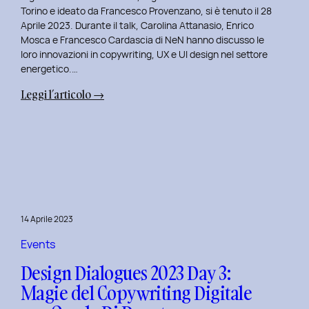
Serenis.
Torino e ideato da Francesco Provenzano, si è tenuto il 28
Aprile 2023. Durante il talk, Carolina Attanasio, Enrico
Mosca e Francesco Cardascia di NeN hanno discusso le
loro innovazioni in copywriting, UX e UI design nel settore
energetico.…
:
Leggi l’articolo →
Design
Dialogues
2023
Day
4:
Creatività
e
14 Aprile 2023
Innovazione
Digitale
Events
con
Design Dialogues 2023 Day 3:
il
Magie del Copywriting Digitale
Team