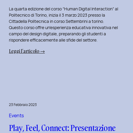
La quarta edizione del corso “Human Digital Interaction” al
Politecnico di Torino, inizia il 3 marzo 2023 presso la
Cittadella Politecnica in corso Settembrini a torino.
Questo corso offre un’esperienza educativa innovativa nel
campo del design digitale, preparando gli studenti a
rispondere efficacemente alle sfide del settore.
:
Leggi l’articolo →
Inizio
del
Quarto
Anno
di
Docenza
in
23 Febbraio 2023
Human
Digital
Events
Interaction:
Play, Feel, Connect: Presentazione
La