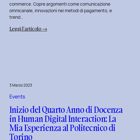
commerce. Copre argomenti come comunicazione
omnicanale, innovazioni nei metodi di pagamento, e
trend…
:
Leggi l’articolo →
Seconda
Edizione
del
Corso
di
Design
per
3 Marzo 2023
il
Retail
Events
Digitale
Inizio del Quarto Anno di Docenza
al
in Human Digital Interaction: La
Politecnico
Mia Esperienza al Politecnico di
di
Torino
Torino