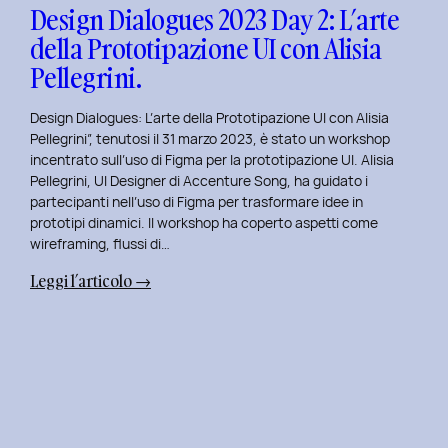
con
Design Dialogues 2023 Day 2: L’arte
Orsola
della Prototipazione UI con Alisia
Di
Pellegrini.
Donato.
Design Dialogues: L’arte della Prototipazione UI con Alisia
Pellegrini”, tenutosi il 31 marzo 2023, è stato un workshop
incentrato sull’uso di Figma per la prototipazione UI. Alisia
Pellegrini, UI Designer di Accenture Song, ha guidato i
partecipanti nell’uso di Figma per trasformare idee in
prototipi dinamici. Il workshop ha coperto aspetti come
wireframing, flussi di…
:
Leggi l’articolo →
Design
Dialogues
2023
Day
2:
L’arte