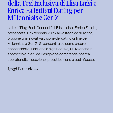
della Tesi Inclusiva di Elisa Luisi e
Mia
Enrica Falletti sul Dating per
Esperienza
al
Millennials e Gen Z
Politecnico
di
La tesi “Play, Feel, Connect” di Elisa Luisi e Enrica Falletti,
Torino
presentata il 23 febbraio 2023 al Politecnico di Torino,
propone un’innovativa visione del dating online per
Millennials e Gen Z. Si concentra su come creare
connessioni autentiche e significative, utilizzando un
approccio di Service Design che comprende ricerca
approfondita, ideazione, prototipazione e test. Questo…
:
Leggi l’articolo →
Play,
Feel,
Connect:
Presentazione
della
Tesi
Inclusiva