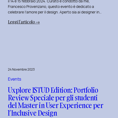
il 14 e 15 febbraio 2024. Curato e condotto da me,
Francesco Provenzano, questo evento è dedicato a
celebrare l’amore per il design. Aperto sia ai designer in…
:
Leggi l’articolo →
Uxplore
Love
Edition
2024:
Portfolio
Review
Speciale
24 Novembre 2023
per
San
Events
Valentino
Uxplore ISTUD Edition: Portfolio
e
Review Speciale per gli studenti
San
del Master in User Experience per
Faustino
l’Inclusive Design