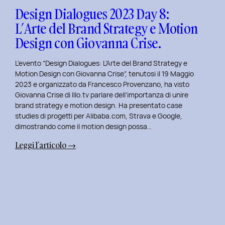
Design
Design Dialogues 2023 Day 8:
con
L’Arte del Brand Strategy e Motion
Alberto
Design con Giovanna Crise.
Colopi.
L’evento “Design Dialogues: L’Arte del Brand Strategy e
Motion Design con Giovanna Crise”, tenutosi il 19 Maggio
2023 e organizzato da Francesco Provenzano, ha visto
Giovanna Crise di Illo.tv parlare dell’importanza di unire
brand strategy e motion design. Ha presentato case
studies di progetti per Alibaba.com, Strava e Google,
dimostrando come il motion design possa…
:
Leggi l’articolo →
Design
Dialogues
2023
Day
8:
L’Arte