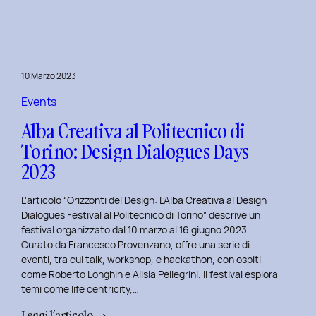
Day
1:
Le
Frontiere
10 Marzo 2023
della
Life
Events
Centricity
Alba Creativa al Politecnico di
con
Torino: Design Dialogues Days
Roberto
2023
Longhin.
L’articolo “Orizzonti del Design: L’Alba Creativa al Design
Dialogues Festival al Politecnico di Torino” descrive un
festival organizzato dal 10 marzo al 16 giugno 2023.
Curato da Francesco Provenzano, offre una serie di
eventi, tra cui talk, workshop, e hackathon, con ospiti
come Roberto Longhin e Alisia Pellegrini. Il festival esplora
temi come life centricity,…
:
Leggi l’articolo →