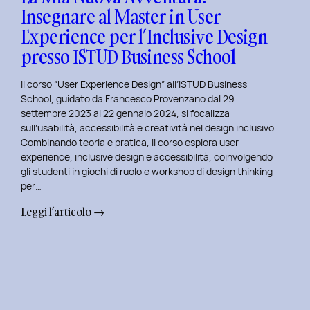
Insegnare al Master in User
in
Experience per l’Inclusive Design
User
Experience
presso ISTUD Business School
per
l’Inclusive
Il corso “User Experience Design” all’ISTUD Business
Design
School, guidato da Francesco Provenzano dal 29
settembre 2023 al 22 gennaio 2024, si focalizza
sull’usabilità, accessibilità e creatività nel design inclusivo.
Combinando teoria e pratica, il corso esplora user
experience, inclusive design e accessibilità, coinvolgendo
gli studenti in giochi di ruolo e workshop di design thinking
per…
:
Leggi l’articolo →
La
Mia
Nuova
Avventura:
Insegnare