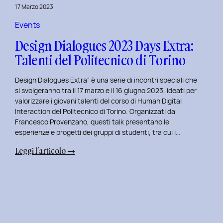
della
17 Marzo 2023
Prototipazione
UI
Events
con
Design Dialogues 2023 Days Extra:
Alisia
Talenti del Politecnico di Torino
Pellegrini.
Design Dialogues Extra” è una serie di incontri speciali che
si svolgeranno tra il 17 marzo e il 16 giugno 2023, ideati per
valorizzare i giovani talenti del corso di Human Digital
Interaction del Politecnico di Torino. Organizzati da
Francesco Provenzano, questi talk presentano le
esperienze e progetti dei gruppi di studenti, tra cui i…
:
Leggi l’articolo →
Design
Dialogues
2023
Days
Extra:
Talenti