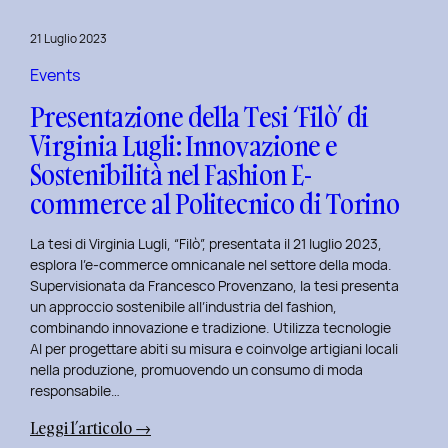
al
Master
21 Luglio 2023
in
User
Events
Experience
Presentazione della Tesi ‘Filò’ di
per
Virginia Lugli: Innovazione e
l’Inclusive
Sostenibilità nel Fashion E-
Design
presso
commerce al Politecnico di Torino
ISTUD
Business
La tesi di Virginia Lugli, “Filò”, presentata il 21 luglio 2023,
School
esplora l’e-commerce omnicanale nel settore della moda.
Supervisionata da Francesco Provenzano, la tesi presenta
un approccio sostenibile all’industria del fashion,
combinando innovazione e tradizione. Utilizza tecnologie
AI per progettare abiti su misura e coinvolge artigiani locali
nella produzione, promuovendo un consumo di moda
responsabile…
:
Leggi l’articolo →