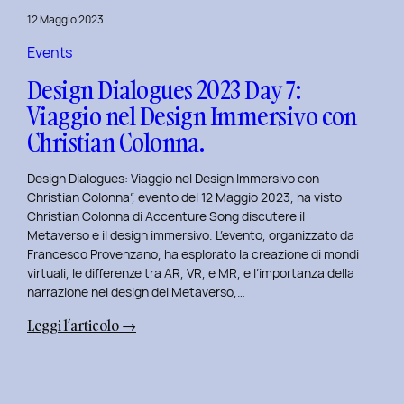
del
12 Maggio 2023
Brand
Strategy
Events
e
Design Dialogues 2023 Day 7:
Motion
Viaggio nel Design Immersivo con
Design
Christian Colonna.
con
Giovanna
Design Dialogues: Viaggio nel Design Immersivo con
Crise.
Christian Colonna”, evento del 12 Maggio 2023, ha visto
Christian Colonna di Accenture Song discutere il
Metaverso e il design immersivo. L’evento, organizzato da
Francesco Provenzano, ha esplorato la creazione di mondi
virtuali, le differenze tra AR, VR, e MR, e l’importanza della
narrazione nel design del Metaverso,…
:
Leggi l’articolo →
Design
Dialogues
2023