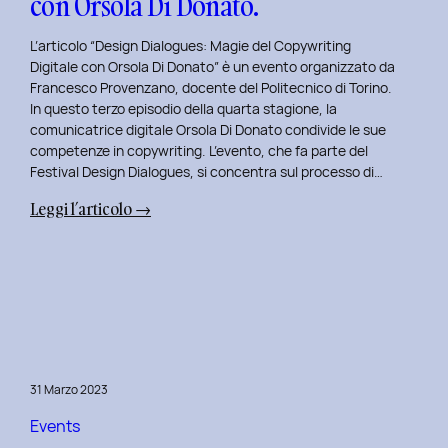
con Orsola Di Donato.
di
NeN.
L’articolo “Design Dialogues: Magie del Copywriting
Digitale con Orsola Di Donato” è un evento organizzato da
Francesco Provenzano, docente del Politecnico di Torino.
In questo terzo episodio della quarta stagione, la
comunicatrice digitale Orsola Di Donato condivide le sue
competenze in copywriting. L’evento, che fa parte del
Festival Design Dialogues, si concentra sul processo di…
:
Leggi l’articolo →
Design
Dialogues
2023
Day
3:
Magie
del
31 Marzo 2023
Copywriting
Digitale
Events