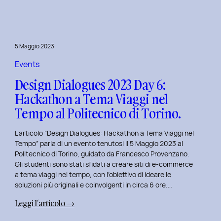
Day
7:
Viaggio
nel
5 Maggio 2023
Design
Immersivo
Events
con
Design Dialogues 2023 Day 6:
Christian
Hackathon a Tema Viaggi nel
Colonna.
Tempo al Politecnico di Torino.
L’articolo “Design Dialogues: Hackathon a Tema Viaggi nel
Tempo” parla di un evento tenutosi il 5 Maggio 2023 al
Politecnico di Torino, guidato da Francesco Provenzano.
Gli studenti sono stati sfidati a creare siti di e-commerce
a tema viaggi nel tempo, con l’obiettivo di ideare le
soluzioni più originali e coinvolgenti in circa 6 ore.…
:
Leggi l’articolo →
Design