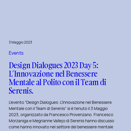
Dialogues
2023
Day
6:
Hackathon
a
3 Maggio 2023
Tema
Viaggi
Events
nel
Design Dialogues 2023 Day 5:
Tempo
L’Innovazione nel Benessere
al
Mentale al Polito con il Team di
Politecnico
di
Serenis.
Torino.
L’evento “Design Dialogues: L’Innovazione nel Benessere
Mentale con il Team di Serenis” si è tenuto il 3 Maggio
2023, organizzato da Francesco Provenzano. Francesco
Morzaniga e Megrianne Vallejo di Serenis hanno discusso
come hanno innovato nel settore del benessere mentale