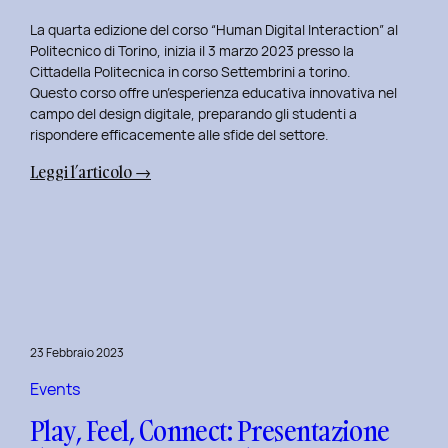
La quarta edizione del corso “Human Digital Interaction” al
Politecnico di Torino, inizia il 3 marzo 2023 presso la
Cittadella Politecnica in corso Settembrini a torino.
Questo corso offre un’esperienza educativa innovativa nel
campo del design digitale, preparando gli studenti a
rispondere efficacemente alle sfide del settore.
:
Leggi l’articolo →
Inizio
del
Quarto
Anno
di
Docenza
in
23 Febbraio 2023
Human
Digital
Events
Interaction:
Play, Feel, Connect: Presentazione
La