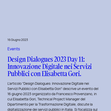
Presentazione
della
Tesi
‘Filò’
di
Virginia
Lugli:
16 Giugno 2023
Innovazione
e
Events
Sostenibilità
Design Dialogues 2023 Day 11:
nel
Innovazione Digitale nei Servizi
Fashion
Pubblici con Elisabetta Gori.
E-
commerce
L’articolo “Design Dialogues: Innovazione Digitale nei
al
Servizi Pubblici con Elisabetta Gori” descrive un evento del
Politecnico
16 giugno 2023 organizzato da Francesco Provenzano, in
di
cui Elisabetta Gori, Technical Project Manager del
Torino
Dipartimento per la Trasformazione Digitale, discute la
digitalizzazione dei servizi pubblici in Italia. Si focalizza sul