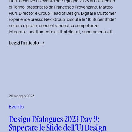
Piuri” descrive un evento del 9 giugno 2023 al Politecnico
di Torino, presentato da Francesco Provenzano. Matteo
Piuri, Director e Group Head of Design, Digital e Customer
Experience presso Nexi Group, discute le “10 Super Sfide”
nell’era digitale, concentrandosi su competenze
integrate, adattamento ai ritmi digitali, superamento di…
:
Leggi l’articolo →
Design
Dialogues
2023
Day
10:
Dialoghi
Innovativi
26 Maggio 2023
con
Matteo
Events
Piuri.
Design Dialogues 2023 Day 9:
Superare le Sfide dell’UI Design