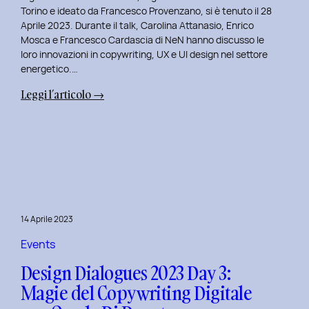
Serenis.
Torino e ideato da Francesco Provenzano, si è tenuto il 28
Aprile 2023. Durante il talk, Carolina Attanasio, Enrico
Mosca e Francesco Cardascia di NeN hanno discusso le
loro innovazioni in copywriting, UX e UI design nel settore
energetico.…
:
Leggi l’articolo →
Design
Dialogues
2023
Day
4:
Creatività
e
14 Aprile 2023
Innovazione
Digitale
Events
con
Design Dialogues 2023 Day 3:
il
Magie del Copywriting Digitale
Team