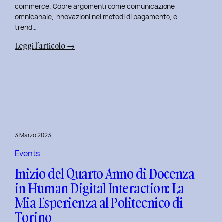
commerce. Copre argomenti come comunicazione
omnicanale, innovazioni nei metodi di pagamento, e
trend…
:
Leggi l’articolo →
Seconda
Edizione
del
Corso
di
Design
per
3 Marzo 2023
il
Retail
Events
Digitale
Inizio del Quarto Anno di Docenza
al
in Human Digital Interaction: La
Politecnico
Mia Esperienza al Politecnico di
di
Torino
Torino