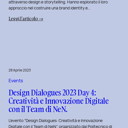
attraverso design e storytelling. Hanno esplorato il loro
approccio nel costruire una brand identity e…
:
Leggi l’articolo →
Design
Dialogues
2023
Day
5:
L’Innovazione
nel
28 Aprile 2023
Benessere
Mentale
Events
al
Design Dialogues 2023 Day 4:
Polito
Creatività e Innovazione Digitale
con
con il Team di NeN.
il
Team
L’evento “Design Dialogues: Creatività e Innovazione
di
Digitale con il Team di NeN”, organizzato dal Politecnico di