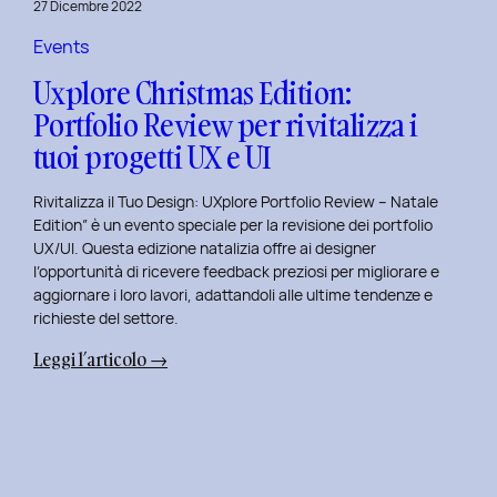
27 Dicembre 2022
di
Elisa
Events
Luisi
Uxplore Christmas Edition:
e
Portfolio Review per rivitalizza i
Enrica
tuoi progetti UX e UI
Falletti
sul
Rivitalizza il Tuo Design: UXplore Portfolio Review – Natale
Dating
Edition” è un evento speciale per la revisione dei portfolio
per
UX/UI. Questa edizione natalizia offre ai designer
Millennials
l’opportunità di ricevere feedback preziosi per migliorare e
e
aggiornare i loro lavori, adattandoli alle ultime tendenze e
Gen
richieste del settore.
Z
:
Leggi l’articolo →
Uxplore
Christmas
Edition:
Portfolio
Review