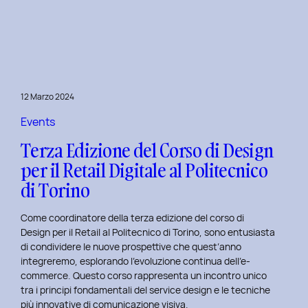
è
l’inclusive
design?
Quale
differenza
c’è
12 Marzo 2024
tra
Inclusive
Events
design
Terza Edizione del Corso di Design
e
per il Retail Digitale al Politecnico
Accessibility.
di Torino
Come coordinatore della terza edizione del corso di
Design per il Retail al Politecnico di Torino, sono entusiasta
di condividere le nuove prospettive che quest’anno
integreremo, esplorando l’evoluzione continua dell’e-
commerce. Questo corso rappresenta un incontro unico
tra i principi fondamentali del service design e le tecniche
più innovative di comunicazione visiva.