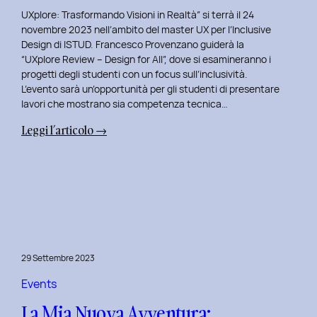
UXplore: Trasformando Visioni in Realtà” si terrà il 24
novembre 2023 nell’ambito del master UX per l’Inclusive
Design di ISTUD. Francesco Provenzano guiderà la
“UXplore Review – Design for All”, dove si esamineranno i
progetti degli studenti con un focus sull’inclusività.
L’evento sarà un’opportunità per gli studenti di presentare
lavori che mostrano sia competenza tecnica…
:
Leggi l’articolo →
Uxplore
ISTUD
Edition:
Portfolio
Review
Speciale
per
29 Settembre 2023
gli
studenti
Events
del
La Mia Nuova Avventura:
Master