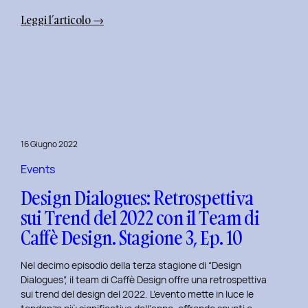
:
Leggi l’articolo →
Uxplore
Weekend
Edition
2022:
Portfolio
Review
per
16 Giugno 2022
trasformare
il
Events
Tuo
Design Dialogues: Retrospettiva
Portfolio
sui Trend del 2022 con il Team di
UX/UI
Caffè Design. Stagione 3, Ep. 10
a
Settembre
Nel decimo episodio della terza stagione di “Design
Dialogues”, il team di Caffè Design offre una retrospettiva
sui trend del design del 2022. L’evento mette in luce le