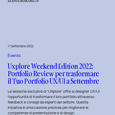
Uxplore
Weekend
Edition
2022:
Portfolio
Review
per
17 Settembre 2022
far
evolvere
Events
il
Uxplore Weekend Edition 2022:
Tuo
Portfolio Review per trasformare
Portfolio
il Tuo Portfolio UX/UI a Settembre
UX/UI
a
La sessione esclusiva di “UXplore” offre ai designer UX/UI
Ottobre
l’opportunità di trasformare il loro portfolio attraverso
feedback e consigli da esperti del settore. Questa
iniziativa è un’occasione preziosa per migliorare le
competenze di presentazione e di design.