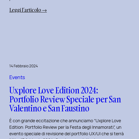
:
Leggi l’articolo →
Terza
Edizione
del
Corso
di
Design
per
14 Febbraio 2024
il
Retail
Events
Digitale
Uxplore Love Edition 2024:
al
Portfolio Review Speciale per San
Politecnico
Valentino e San Faustino
di
Torino
È con grande eccitazione che annunciamo “Uxplore Love
Edition: Portfolio Review per la Festa degli Innamorati”, un
evento speciale di revisione del portfolio UX/UI che si terrà