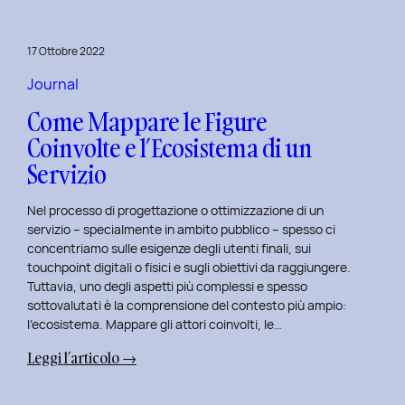
per
rivitalizza
17 Ottobre 2022
i
tuoi
Journal
progetti
Come Mappare le Figure
UX
Coinvolte e l’Ecosistema di un
e
Servizio
UI
Nel processo di progettazione o ottimizzazione di un
servizio – specialmente in ambito pubblico – spesso ci
concentriamo sulle esigenze degli utenti finali, sui
touchpoint digitali o fisici e sugli obiettivi da raggiungere.
Tuttavia, uno degli aspetti più complessi e spesso
sottovalutati è la comprensione del contesto più ampio:
l’ecosistema. Mappare gli attori coinvolti, le…
:
Leggi l’articolo →
Come
Mappare