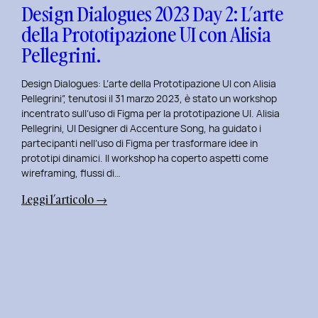
con
Design Dialogues 2023 Day 2: L’arte
Orsola
della Prototipazione UI con Alisia
Di
Pellegrini.
Donato.
Design Dialogues: L’arte della Prototipazione UI con Alisia
Pellegrini”, tenutosi il 31 marzo 2023, è stato un workshop
incentrato sull’uso di Figma per la prototipazione UI. Alisia
Pellegrini, UI Designer di Accenture Song, ha guidato i
partecipanti nell’uso di Figma per trasformare idee in
prototipi dinamici. Il workshop ha coperto aspetti come
wireframing, flussi di…
:
Leggi l’articolo →
Design
Dialogues
2023
Day
2:
L’arte