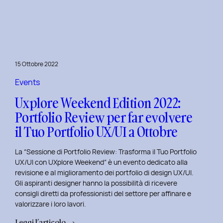
le
Figure
Coinvolte
e
l’Ecosistema
15 Ottobre 2022
di
un
Events
Servizio
Uxplore Weekend Edition 2022:
Portfolio Review per far evolvere
il Tuo Portfolio UX/UI a Ottobre
La “Sessione di Portfolio Review: Trasforma il Tuo Portfolio
UX/UI con UXplore Weekend” è un evento dedicato alla
revisione e al miglioramento dei portfolio di design UX/UI.
Gli aspiranti designer hanno la possibilità di ricevere
consigli diretti da professionisti del settore per affinare e
valorizzare i loro lavori.
:
Leggi l’articolo →