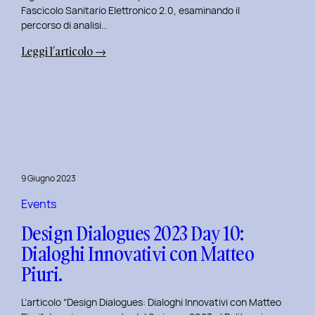
Fascicolo Sanitario Elettronico 2.0, esaminando il
percorso di analisi…
:
Leggi l’articolo →
Design
Dialogues
2023
Day
11:
Innovazione
Digitale
9 Giugno 2023
nei
Servizi
Events
Pubblici
Design Dialogues 2023 Day 10:
con
Dialoghi Innovativi con Matteo
Elisabetta
Piuri.
Gori.
L’articolo “Design Dialogues: Dialoghi Innovativi con Matteo