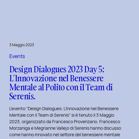
Dialogues
2023
Day
6:
Hackathon
a
3 Maggio 2023
Tema
Viaggi
Events
nel
Design Dialogues 2023 Day 5:
Tempo
L’Innovazione nel Benessere
al
Mentale al Polito con il Team di
Politecnico
di
Serenis.
Torino.
L’evento “Design Dialogues: L’Innovazione nel Benessere
Mentale con il Team di Serenis” si è tenuto il 3 Maggio
2023, organizzato da Francesco Provenzano. Francesco
Morzaniga e Megrianne Vallejo di Serenis hanno discusso
come hanno innovato nel settore del benessere mentale