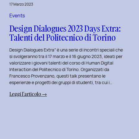
della
17 Marzo 2023
Prototipazione
UI
Events
con
Design Dialogues 2023 Days Extra:
Alisia
Talenti del Politecnico di Torino
Pellegrini.
Design Dialogues Extra” è una serie di incontri speciali che
si svolgeranno tra il 17 marzo e il 16 giugno 2023, ideati per
valorizzare i giovani talenti del corso di Human Digital
Interaction del Politecnico di Torino. Organizzati da
Francesco Provenzano, questi talk presentano le
esperienze e progetti dei gruppi di studenti, tra cui i…
:
Leggi l’articolo →
Design
Dialogues
2023
Days
Extra:
Talenti