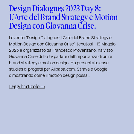
Design
Design Dialogues 2023 Day 8:
con
L’Arte del Brand Strategy e Motion
Alberto
Design con Giovanna Crise.
Colopi.
L’evento “Design Dialogues: L’Arte del Brand Strategy e
Motion Design con Giovanna Crise”, tenutosi il 19 Maggio
2023 e organizzato da Francesco Provenzano, ha visto
Giovanna Crise di Illo.tv parlare dell’importanza di unire
brand strategy e motion design. Ha presentato case
studies di progetti per Alibaba.com, Strava e Google,
dimostrando come il motion design possa…
:
Leggi l’articolo →
Design
Dialogues
2023
Day
8:
L’Arte