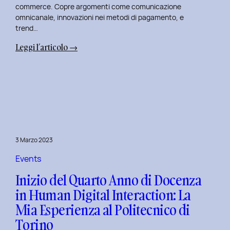
commerce. Copre argomenti come comunicazione
omnicanale, innovazioni nei metodi di pagamento, e
trend…
:
Leggi l’articolo →
Seconda
Edizione
del
Corso
di
Design
per
3 Marzo 2023
il
Retail
Events
Digitale
Inizio del Quarto Anno di Docenza
al
in Human Digital Interaction: La
Politecnico
Mia Esperienza al Politecnico di
di
Torino
Torino