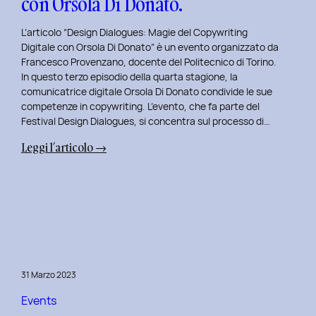
con Orsola Di Donato.
di
NeN.
L’articolo “Design Dialogues: Magie del Copywriting
Digitale con Orsola Di Donato” è un evento organizzato da
Francesco Provenzano, docente del Politecnico di Torino.
In questo terzo episodio della quarta stagione, la
comunicatrice digitale Orsola Di Donato condivide le sue
competenze in copywriting. L’evento, che fa parte del
Festival Design Dialogues, si concentra sul processo di…
:
Leggi l’articolo →
Design
Dialogues
2023
Day
3:
Magie
del
31 Marzo 2023
Copywriting
Digitale
Events