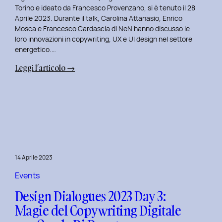
Serenis.
Torino e ideato da Francesco Provenzano, si è tenuto il 28
Aprile 2023. Durante il talk, Carolina Attanasio, Enrico
Mosca e Francesco Cardascia di NeN hanno discusso le
loro innovazioni in copywriting, UX e UI design nel settore
energetico.…
:
Leggi l’articolo →
Design
Dialogues
2023
Day
4:
Creatività
e
14 Aprile 2023
Innovazione
Digitale
Events
con
Design Dialogues 2023 Day 3:
il
Magie del Copywriting Digitale
Team