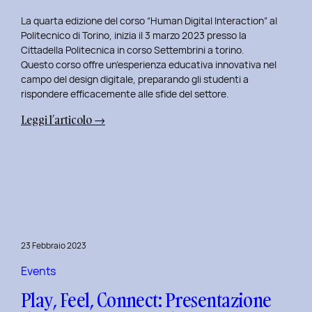
La quarta edizione del corso “Human Digital Interaction” al
Politecnico di Torino, inizia il 3 marzo 2023 presso la
Cittadella Politecnica in corso Settembrini a torino.
Questo corso offre un’esperienza educativa innovativa nel
campo del design digitale, preparando gli studenti a
rispondere efficacemente alle sfide del settore.
:
Leggi l’articolo →
Inizio
del
Quarto
Anno
di
Docenza
in
23 Febbraio 2023
Human
Digital
Events
Interaction:
Play, Feel, Connect: Presentazione
La