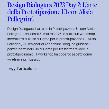
con
Design Dialogues 2023 Day 2: L’arte
Orsola
della Prototipazione UI con Alisia
Di
Pellegrini.
Donato.
Design Dialogues: L’arte della Prototipazione UI con Alisia
Pellegrini”, tenutosi il 31 marzo 2023, è stato un workshop
incentrato sull’uso di Figma per la prototipazione UI. Alisia
Pellegrini, UI Designer di Accenture Song, ha guidato i
partecipanti nell’uso di Figma per trasformare idee in
prototipi dinamici. Il workshop ha coperto aspetti come
wireframing, flussi di…
:
Leggi l’articolo →
Design
Dialogues
2023
Day
2:
L’arte