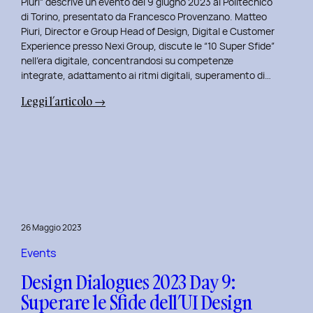
Piuri” descrive un evento del 9 giugno 2023 al Politecnico
di Torino, presentato da Francesco Provenzano. Matteo
Piuri, Director e Group Head of Design, Digital e Customer
Experience presso Nexi Group, discute le “10 Super Sfide”
nell’era digitale, concentrandosi su competenze
integrate, adattamento ai ritmi digitali, superamento di…
:
Leggi l’articolo →
Design
Dialogues
2023
Day
10:
Dialoghi
Innovativi
26 Maggio 2023
con
Matteo
Events
Piuri.
Design Dialogues 2023 Day 9:
Superare le Sfide dell’UI Design