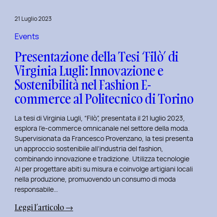
al
Master
21 Luglio 2023
in
User
Events
Experience
Presentazione della Tesi ‘Filò’ di
per
Virginia Lugli: Innovazione e
l’Inclusive
Sostenibilità nel Fashion E-
Design
presso
commerce al Politecnico di Torino
ISTUD
Business
La tesi di Virginia Lugli, “Filò”, presentata il 21 luglio 2023,
School
esplora l’e-commerce omnicanale nel settore della moda.
Supervisionata da Francesco Provenzano, la tesi presenta
un approccio sostenibile all’industria del fashion,
combinando innovazione e tradizione. Utilizza tecnologie
AI per progettare abiti su misura e coinvolge artigiani locali
nella produzione, promuovendo un consumo di moda
responsabile…
:
Leggi l’articolo →