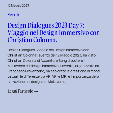
del
12 Maggio 2023
Brand
Strategy
Events
e
Design Dialogues 2023 Day 7:
Motion
Viaggio nel Design Immersivo con
Design
Christian Colonna.
con
Giovanna
Design Dialogues: Viaggio nel Design Immersivo con
Crise.
Christian Colonna”, evento del 12 Maggio 2023, ha visto
Christian Colonna di Accenture Song discutere il
Metaverso e il design immersivo. L’evento, organizzato da
Francesco Provenzano, ha esplorato la creazione di mondi
virtuali, le differenze tra AR, VR, e MR, e l’importanza della
narrazione nel design del Metaverso,…
:
Leggi l’articolo →
Design
Dialogues
2023