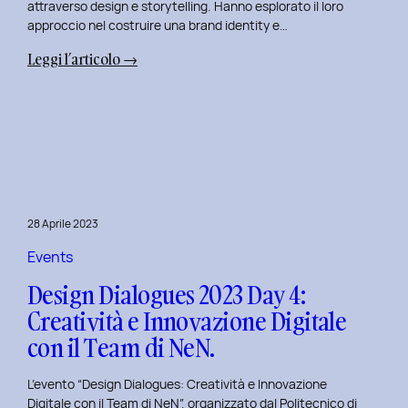
attraverso design e storytelling. Hanno esplorato il loro
approccio nel costruire una brand identity e…
:
Leggi l’articolo →
Design
Dialogues
2023
Day
5:
L’Innovazione
nel
28 Aprile 2023
Benessere
Mentale
Events
al
Design Dialogues 2023 Day 4:
Polito
Creatività e Innovazione Digitale
con
con il Team di NeN.
il
Team
L’evento “Design Dialogues: Creatività e Innovazione
di
Digitale con il Team di NeN”, organizzato dal Politecnico di