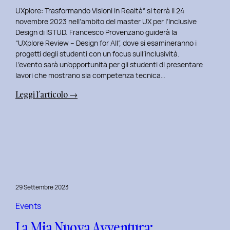
UXplore: Trasformando Visioni in Realtà” si terrà il 24
novembre 2023 nell’ambito del master UX per l’Inclusive
Design di ISTUD. Francesco Provenzano guiderà la
“UXplore Review – Design for All”, dove si esamineranno i
progetti degli studenti con un focus sull’inclusività.
L’evento sarà un’opportunità per gli studenti di presentare
lavori che mostrano sia competenza tecnica…
:
Leggi l’articolo →
Uxplore
ISTUD
Edition:
Portfolio
Review
Speciale
per
29 Settembre 2023
gli
studenti
Events
del
La Mia Nuova Avventura:
Master