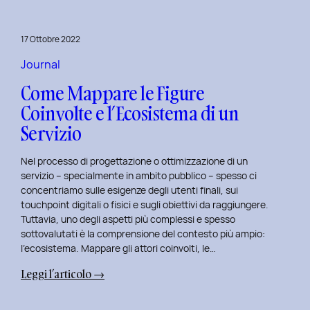
per
rivitalizza
17 Ottobre 2022
i
tuoi
Journal
progetti
Come Mappare le Figure
UX
Coinvolte e l’Ecosistema di un
e
Servizio
UI
Nel processo di progettazione o ottimizzazione di un
servizio – specialmente in ambito pubblico – spesso ci
concentriamo sulle esigenze degli utenti finali, sui
touchpoint digitali o fisici e sugli obiettivi da raggiungere.
Tuttavia, uno degli aspetti più complessi e spesso
sottovalutati è la comprensione del contesto più ampio:
l’ecosistema. Mappare gli attori coinvolti, le…
:
Leggi l’articolo →
Come
Mappare