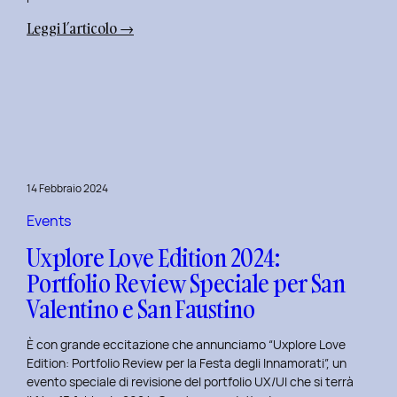
:
Leggi l’articolo →
Terza
Edizione
del
Corso
di
Design
per
14 Febbraio 2024
il
Retail
Events
Digitale
Uxplore Love Edition 2024:
al
Portfolio Review Speciale per San
Politecnico
Valentino e San Faustino
di
Torino
È con grande eccitazione che annunciamo “Uxplore Love
Edition: Portfolio Review per la Festa degli Innamorati”, un
evento speciale di revisione del portfolio UX/UI che si terrà