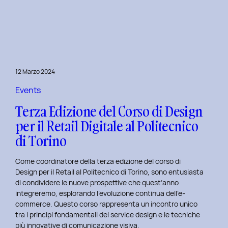
è
l’inclusive
design?
Quale
differenza
c’è
12 Marzo 2024
tra
Inclusive
Events
design
Terza Edizione del Corso di Design
e
per il Retail Digitale al Politecnico
Accessibility.
di Torino
Come coordinatore della terza edizione del corso di
Design per il Retail al Politecnico di Torino, sono entusiasta
di condividere le nuove prospettive che quest’anno
integreremo, esplorando l’evoluzione continua dell’e-
commerce. Questo corso rappresenta un incontro unico
tra i principi fondamentali del service design e le tecniche
più innovative di comunicazione visiva.