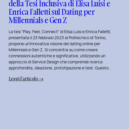
della Tesi Inclusiva di Elisa Luisi e
Mia
Enrica Falletti sul Dating per
Esperienza
al
Millennials e Gen Z
Politecnico
di
La tesi “Play, Feel, Connect” di Elisa Luisi e Enrica Falletti,
Torino
presentata il 23 febbraio 2023 al Politecnico di Torino,
propone un’innovativa visione del dating online per
Millennials e Gen Z. Si concentra su come creare
connessioni autentiche e significative, utilizzando un
approccio di Service Design che comprende ricerca
approfondita, ideazione, prototipazione e test. Questo…
:
Leggi l’articolo →
Play,
Feel,
Connect:
Presentazione
della
Tesi
Inclusiva