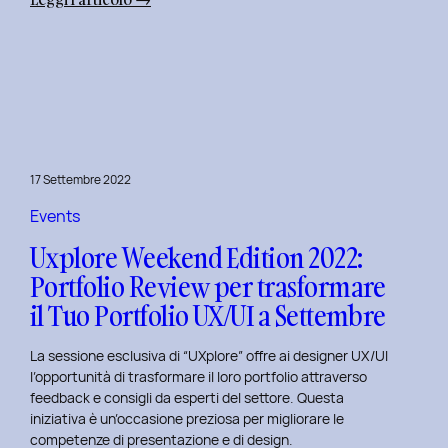
Uxplore
Weekend
Edition
2022:
Portfolio
Review
per
17 Settembre 2022
far
evolvere
Events
il
Uxplore Weekend Edition 2022:
Tuo
Portfolio Review per trasformare
Portfolio
il Tuo Portfolio UX/UI a Settembre
UX/UI
a
La sessione esclusiva di “UXplore” offre ai designer UX/UI
Ottobre
l’opportunità di trasformare il loro portfolio attraverso
feedback e consigli da esperti del settore. Questa
iniziativa è un’occasione preziosa per migliorare le
competenze di presentazione e di design.