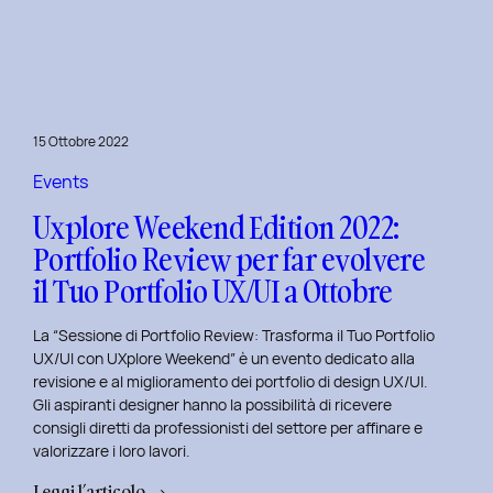
le
Figure
Coinvolte
e
l’Ecosistema
15 Ottobre 2022
di
un
Events
Servizio
Uxplore Weekend Edition 2022:
Portfolio Review per far evolvere
il Tuo Portfolio UX/UI a Ottobre
La “Sessione di Portfolio Review: Trasforma il Tuo Portfolio
UX/UI con UXplore Weekend” è un evento dedicato alla
revisione e al miglioramento dei portfolio di design UX/UI.
Gli aspiranti designer hanno la possibilità di ricevere
consigli diretti da professionisti del settore per affinare e
valorizzare i loro lavori.
:
Leggi l’articolo →