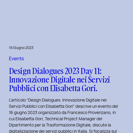
Presentazione
della
Tesi
‘Filò’
di
Virginia
Lugli:
16 Giugno 2023
Innovazione
e
Events
Sostenibilità
Design Dialogues 2023 Day 11:
nel
Innovazione Digitale nei Servizi
Fashion
Pubblici con Elisabetta Gori.
E-
commerce
L’articolo “Design Dialogues: Innovazione Digitale nei
al
Servizi Pubblici con Elisabetta Gori” descrive un evento del
Politecnico
16 giugno 2023 organizzato da Francesco Provenzano, in
di
cui Elisabetta Gori, Technical Project Manager del
Torino
Dipartimento per la Trasformazione Digitale, discute la
digitalizzazione dei servizi pubblici in Italia. Si focalizza sul