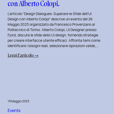
con Alberto Colopi.
L’articolo “Design Dialogues: Superare le Sfide dell’UI
Design con Alberto Colopi” descrive un evento del 26
Maggio 2023 organizzato da Francesco Provenzano al
Politecnico di Torino. Alberto Colopi, UI Designer presso
Fjord, discute le sfide dello UI design, fornendo strategie
per creare interfacce utente efficaci. Affronta temi come
identificare i bisogni reali, selezionare ispirazioni valide,…
:
Leggi l’articolo →
Design
Dialogues
2023
Day
9:
Superare
le
19 Maggio 2023
Sfide
dell’UI
Events