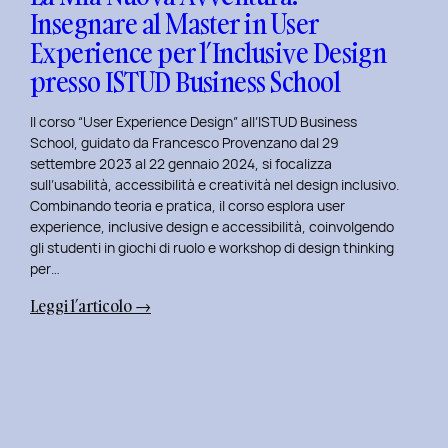
Insegnare al Master in User
in
Experience per l’Inclusive Design
User
Experience
presso ISTUD Business School
per
l’Inclusive
Il corso “User Experience Design” all’ISTUD Business
Design
School, guidato da Francesco Provenzano dal 29
settembre 2023 al 22 gennaio 2024, si focalizza
sull’usabilità, accessibilità e creatività nel design inclusivo.
Combinando teoria e pratica, il corso esplora user
experience, inclusive design e accessibilità, coinvolgendo
gli studenti in giochi di ruolo e workshop di design thinking
per…
:
Leggi l’articolo →
La
Mia
Nuova
Avventura:
Insegnare