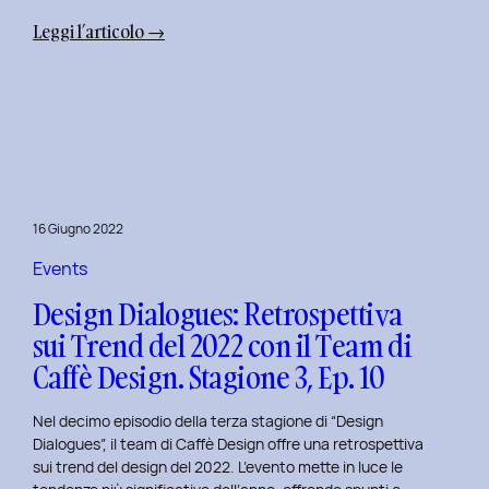
:
Leggi l’articolo →
Uxplore
Weekend
Edition
2022:
Portfolio
Review
per
16 Giugno 2022
trasformare
il
Events
Tuo
Design Dialogues: Retrospettiva
Portfolio
sui Trend del 2022 con il Team di
UX/UI
Caffè Design. Stagione 3, Ep. 10
a
Settembre
Nel decimo episodio della terza stagione di “Design
Dialogues”, il team di Caffè Design offre una retrospettiva
sui trend del design del 2022. L’evento mette in luce le