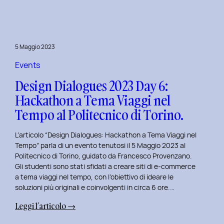
Day
7:
Viaggio
nel
5 Maggio 2023
Design
Immersivo
Events
con
Design Dialogues 2023 Day 6:
Christian
Hackathon a Tema Viaggi nel
Colonna.
Tempo al Politecnico di Torino.
L’articolo “Design Dialogues: Hackathon a Tema Viaggi nel
Tempo” parla di un evento tenutosi il 5 Maggio 2023 al
Politecnico di Torino, guidato da Francesco Provenzano.
Gli studenti sono stati sfidati a creare siti di e-commerce
a tema viaggi nel tempo, con l’obiettivo di ideare le
soluzioni più originali e coinvolgenti in circa 6 ore.…
:
Leggi l’articolo →
Design