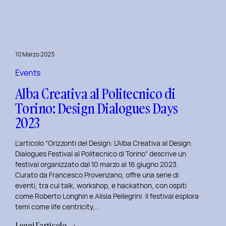
Day
1:
Le
Frontiere
10 Marzo 2023
della
Life
Events
Centricity
Alba Creativa al Politecnico di
con
Torino: Design Dialogues Days
Roberto
2023
Longhin.
L’articolo “Orizzonti del Design: L’Alba Creativa al Design
Dialogues Festival al Politecnico di Torino” descrive un
festival organizzato dal 10 marzo al 16 giugno 2023.
Curato da Francesco Provenzano, offre una serie di
eventi, tra cui talk, workshop, e hackathon, con ospiti
come Roberto Longhin e Alisia Pellegrini. Il festival esplora
temi come life centricity,…
:
Leggi l’articolo →