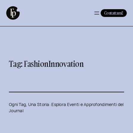
Vai
al
Contattami!
contenuto
Tag:
FashionInnovation
Ogni Tag, Una Storia: Esplora Eventi e Approfondimenti del
Journal