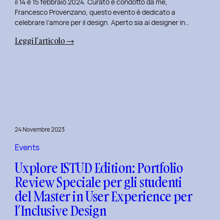
il 14 e 15 febbraio 2024. Curato e condotto da me,
Francesco Provenzano, questo evento è dedicato a
celebrare l’amore per il design. Aperto sia ai designer in…
:
Leggi l’articolo →
Uxplore
Love
Edition
2024:
Portfolio
Review
Speciale
24 Novembre 2023
per
San
Events
Valentino
Uxplore ISTUD Edition: Portfolio
e
Review Speciale per gli studenti
San
del Master in User Experience per
Faustino
l’Inclusive Design