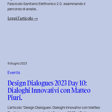
Fascicolo Sanitario Elettronico 2.0, esaminando il
percorso di analisi…
:
Leggi l’articolo →
Design
Dialogues
2023
Day
11:
Innovazione
Digitale
9 Giugno 2023
nei
Servizi
Events
Pubblici
Design Dialogues 2023 Day 10:
con
Dialoghi Innovativi con Matteo
Elisabetta
Piuri.
Gori.
L’articolo “Design Dialogues: Dialoghi Innovativi con Matteo