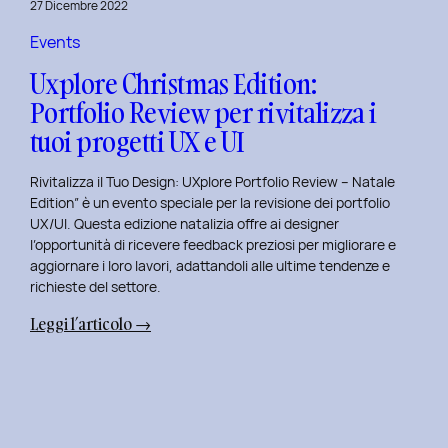
27 Dicembre 2022
di
Elisa
Events
Luisi
Uxplore Christmas Edition:
e
Portfolio Review per rivitalizza i
Enrica
tuoi progetti UX e UI
Falletti
sul
Rivitalizza il Tuo Design: UXplore Portfolio Review – Natale
Dating
Edition” è un evento speciale per la revisione dei portfolio
per
UX/UI. Questa edizione natalizia offre ai designer
Millennials
l’opportunità di ricevere feedback preziosi per migliorare e
e
aggiornare i loro lavori, adattandoli alle ultime tendenze e
Gen
richieste del settore.
Z
:
Leggi l’articolo →
Uxplore
Christmas
Edition:
Portfolio
Review