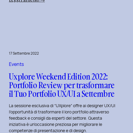
Uxplore
Weekend
Edition
2022:
Portfolio
Review
per
17 Settembre 2022
far
evolvere
Events
il
Uxplore Weekend Edition 2022:
Tuo
Portfolio Review per trasformare
Portfolio
il Tuo Portfolio UX/UI a Settembre
UX/UI
a
La sessione esclusiva di “UXplore” offre ai designer UX/UI
Ottobre
l’opportunità di trasformare il loro portfolio attraverso
feedback e consigli da esperti del settore. Questa
iniziativa è un’occasione preziosa per migliorare le
competenze di presentazione e di design.