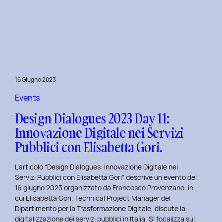
Presentazione
della
Tesi
‘Filò’
di
Virginia
Lugli:
16 Giugno 2023
Innovazione
e
Events
Sostenibilità
Design Dialogues 2023 Day 11:
nel
Innovazione Digitale nei Servizi
Fashion
Pubblici con Elisabetta Gori.
E-
commerce
L’articolo “Design Dialogues: Innovazione Digitale nei
al
Servizi Pubblici con Elisabetta Gori” descrive un evento del
Politecnico
16 giugno 2023 organizzato da Francesco Provenzano, in
di
cui Elisabetta Gori, Technical Project Manager del
Torino
Dipartimento per la Trasformazione Digitale, discute la
digitalizzazione dei servizi pubblici in Italia. Si focalizza sul