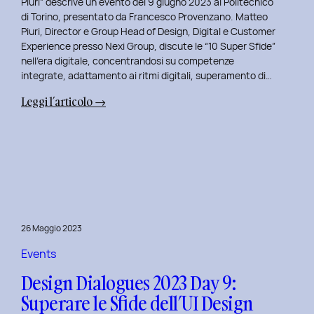
Piuri” descrive un evento del 9 giugno 2023 al Politecnico
di Torino, presentato da Francesco Provenzano. Matteo
Piuri, Director e Group Head of Design, Digital e Customer
Experience presso Nexi Group, discute le “10 Super Sfide”
nell’era digitale, concentrandosi su competenze
integrate, adattamento ai ritmi digitali, superamento di…
:
Leggi l’articolo →
Design
Dialogues
2023
Day
10:
Dialoghi
Innovativi
26 Maggio 2023
con
Matteo
Events
Piuri.
Design Dialogues 2023 Day 9:
Superare le Sfide dell’UI Design