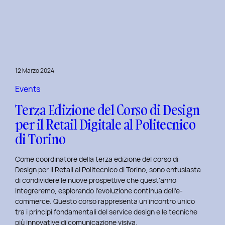
è
l’inclusive
design?
Quale
differenza
c’è
12 Marzo 2024
tra
Inclusive
Events
design
Terza Edizione del Corso di Design
e
per il Retail Digitale al Politecnico
Accessibility.
di Torino
Come coordinatore della terza edizione del corso di
Design per il Retail al Politecnico di Torino, sono entusiasta
di condividere le nuove prospettive che quest’anno
integreremo, esplorando l’evoluzione continua dell’e-
commerce. Questo corso rappresenta un incontro unico
tra i principi fondamentali del service design e le tecniche
più innovative di comunicazione visiva.