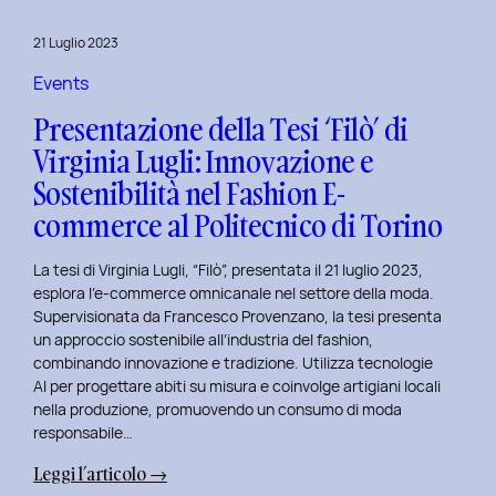
al
Master
21 Luglio 2023
in
User
Events
Experience
Presentazione della Tesi ‘Filò’ di
per
Virginia Lugli: Innovazione e
l’Inclusive
Sostenibilità nel Fashion E-
Design
presso
commerce al Politecnico di Torino
ISTUD
Business
La tesi di Virginia Lugli, “Filò”, presentata il 21 luglio 2023,
School
esplora l’e-commerce omnicanale nel settore della moda.
Supervisionata da Francesco Provenzano, la tesi presenta
un approccio sostenibile all’industria del fashion,
combinando innovazione e tradizione. Utilizza tecnologie
AI per progettare abiti su misura e coinvolge artigiani locali
nella produzione, promuovendo un consumo di moda
responsabile…
:
Leggi l’articolo →