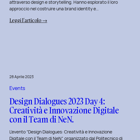
attraverso design e storytelling. Hanno esplorato il loro
approccio nel costruire una brand identity e…
:
Leggi l’articolo →
Design
Dialogues
2023
Day
5:
L’Innovazione
nel
28 Aprile 2023
Benessere
Mentale
Events
al
Design Dialogues 2023 Day 4:
Polito
Creatività e Innovazione Digitale
con
con il Team di NeN.
il
Team
L’evento “Design Dialogues: Creatività e Innovazione
di
Digitale con il Team di NeN”, organizzato dal Politecnico di