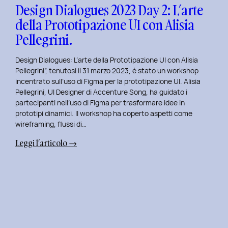
con
Design Dialogues 2023 Day 2: L’arte
Orsola
della Prototipazione UI con Alisia
Di
Pellegrini.
Donato.
Design Dialogues: L’arte della Prototipazione UI con Alisia
Pellegrini”, tenutosi il 31 marzo 2023, è stato un workshop
incentrato sull’uso di Figma per la prototipazione UI. Alisia
Pellegrini, UI Designer di Accenture Song, ha guidato i
partecipanti nell’uso di Figma per trasformare idee in
prototipi dinamici. Il workshop ha coperto aspetti come
wireframing, flussi di…
:
Leggi l’articolo →
Design
Dialogues
2023
Day
2:
L’arte