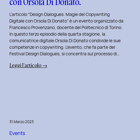
con Orsola Di Donato.
di
NeN.
L’articolo “Design Dialogues: Magie del Copywriting
Digitale con Orsola Di Donato” è un evento organizzato da
Francesco Provenzano, docente del Politecnico di Torino.
In questo terzo episodio della quarta stagione, la
comunicatrice digitale Orsola Di Donato condivide le sue
competenze in copywriting. L’evento, che fa parte del
Festival Design Dialogues, si concentra sul processo di…
:
Leggi l’articolo →
Design
Dialogues
2023
Day
3:
Magie
del
31 Marzo 2023
Copywriting
Digitale
Events