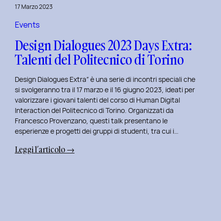
della
17 Marzo 2023
Prototipazione
UI
Events
con
Design Dialogues 2023 Days Extra:
Alisia
Talenti del Politecnico di Torino
Pellegrini.
Design Dialogues Extra” è una serie di incontri speciali che
si svolgeranno tra il 17 marzo e il 16 giugno 2023, ideati per
valorizzare i giovani talenti del corso di Human Digital
Interaction del Politecnico di Torino. Organizzati da
Francesco Provenzano, questi talk presentano le
esperienze e progetti dei gruppi di studenti, tra cui i…
:
Leggi l’articolo →
Design
Dialogues
2023
Days
Extra:
Talenti