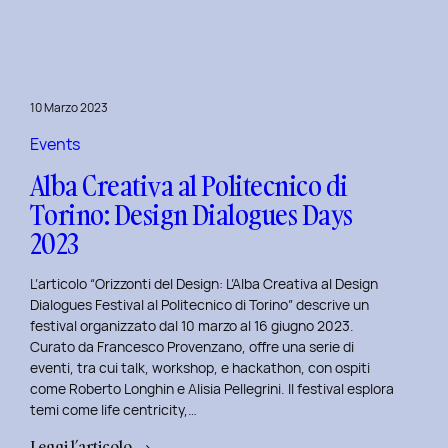
Day
1:
Le
Frontiere
10 Marzo 2023
della
Life
Events
Centricity
Alba Creativa al Politecnico di
con
Torino: Design Dialogues Days
Roberto
2023
Longhin.
L’articolo “Orizzonti del Design: L’Alba Creativa al Design
Dialogues Festival al Politecnico di Torino” descrive un
festival organizzato dal 10 marzo al 16 giugno 2023.
Curato da Francesco Provenzano, offre una serie di
eventi, tra cui talk, workshop, e hackathon, con ospiti
come Roberto Longhin e Alisia Pellegrini. Il festival esplora
temi come life centricity,…
:
Leggi l’articolo →