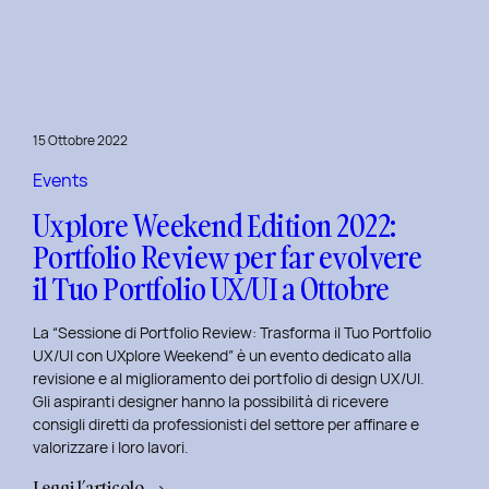
le
Figure
Coinvolte
e
l’Ecosistema
15 Ottobre 2022
di
un
Events
Servizio
Uxplore Weekend Edition 2022:
Portfolio Review per far evolvere
il Tuo Portfolio UX/UI a Ottobre
La “Sessione di Portfolio Review: Trasforma il Tuo Portfolio
UX/UI con UXplore Weekend” è un evento dedicato alla
revisione e al miglioramento dei portfolio di design UX/UI.
Gli aspiranti designer hanno la possibilità di ricevere
consigli diretti da professionisti del settore per affinare e
valorizzare i loro lavori.
:
Leggi l’articolo →