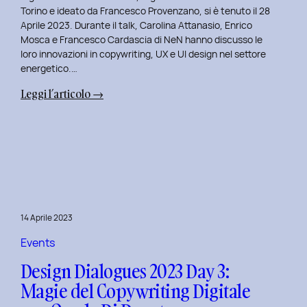
Serenis.
Torino e ideato da Francesco Provenzano, si è tenuto il 28
Aprile 2023. Durante il talk, Carolina Attanasio, Enrico
Mosca e Francesco Cardascia di NeN hanno discusso le
loro innovazioni in copywriting, UX e UI design nel settore
energetico.…
:
Leggi l’articolo →
Design
Dialogues
2023
Day
4:
Creatività
e
14 Aprile 2023
Innovazione
Digitale
Events
con
Design Dialogues 2023 Day 3:
il
Magie del Copywriting Digitale
Team