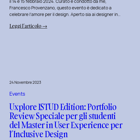
il 14 e 15 febbraio 2024. Curato e condotto da me,
Francesco Provenzano, questo evento è dedicato a
celebrare l’amore per il design. Aperto sia ai designer in…
:
Leggi l’articolo →
Uxplore
Love
Edition
2024:
Portfolio
Review
Speciale
24 Novembre 2023
per
San
Events
Valentino
Uxplore ISTUD Edition: Portfolio
e
Review Speciale per gli studenti
San
del Master in User Experience per
Faustino
l’Inclusive Design