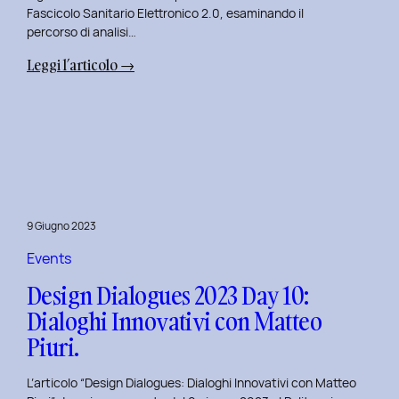
Fascicolo Sanitario Elettronico 2.0, esaminando il
percorso di analisi…
:
Leggi l’articolo →
Design
Dialogues
2023
Day
11:
Innovazione
Digitale
9 Giugno 2023
nei
Servizi
Events
Pubblici
Design Dialogues 2023 Day 10:
con
Dialoghi Innovativi con Matteo
Elisabetta
Piuri.
Gori.
L’articolo “Design Dialogues: Dialoghi Innovativi con Matteo