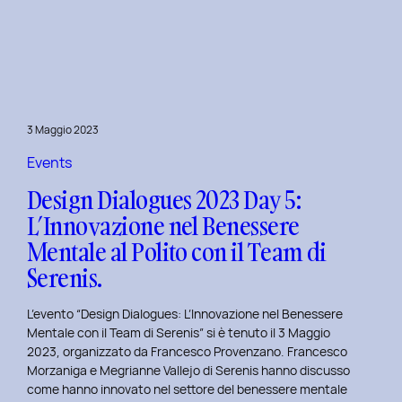
Dialogues
2023
Day
6:
Hackathon
a
3 Maggio 2023
Tema
Viaggi
Events
nel
Design Dialogues 2023 Day 5:
Tempo
L’Innovazione nel Benessere
al
Mentale al Polito con il Team di
Politecnico
di
Serenis.
Torino.
L’evento “Design Dialogues: L’Innovazione nel Benessere
Mentale con il Team di Serenis” si è tenuto il 3 Maggio
2023, organizzato da Francesco Provenzano. Francesco
Morzaniga e Megrianne Vallejo di Serenis hanno discusso
come hanno innovato nel settore del benessere mentale