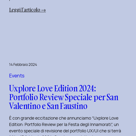
:
Leggi l’articolo →
Terza
Edizione
del
Corso
di
Design
per
14 Febbraio 2024
il
Retail
Events
Digitale
Uxplore Love Edition 2024:
al
Portfolio Review Speciale per San
Politecnico
Valentino e San Faustino
di
Torino
È con grande eccitazione che annunciamo “Uxplore Love
Edition: Portfolio Review per la Festa degli Innamorati”, un
evento speciale di revisione del portfolio UX/UI che si terrà