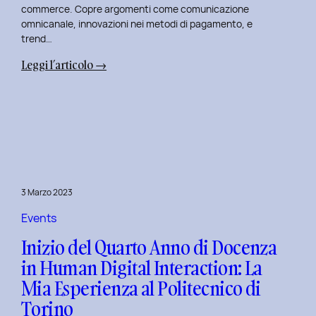
commerce. Copre argomenti come comunicazione
omnicanale, innovazioni nei metodi di pagamento, e
trend…
:
Leggi l’articolo →
Seconda
Edizione
del
Corso
di
Design
per
3 Marzo 2023
il
Retail
Events
Digitale
Inizio del Quarto Anno di Docenza
al
in Human Digital Interaction: La
Politecnico
Mia Esperienza al Politecnico di
di
Torino
Torino