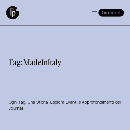
Vai
al
Contattami!
contenuto
Tag:
MadeInItaly
Ogni Tag, Una Storia: Esplora Eventi e Approfondimenti del
Journal