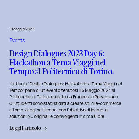
Day
7:
Viaggio
nel
5 Maggio 2023
Design
Immersivo
Events
con
Design Dialogues 2023 Day 6:
Christian
Hackathon a Tema Viaggi nel
Colonna.
Tempo al Politecnico di Torino.
L’articolo “Design Dialogues: Hackathon a Tema Viaggi nel
Tempo” parla di un evento tenutosi il 5 Maggio 2023 al
Politecnico di Torino, guidato da Francesco Provenzano.
Gli studenti sono stati sfidati a creare siti di e-commerce
a tema viaggi nel tempo, con l’obiettivo di ideare le
soluzioni più originali e coinvolgenti in circa 6 ore.…
:
Leggi l’articolo →
Design