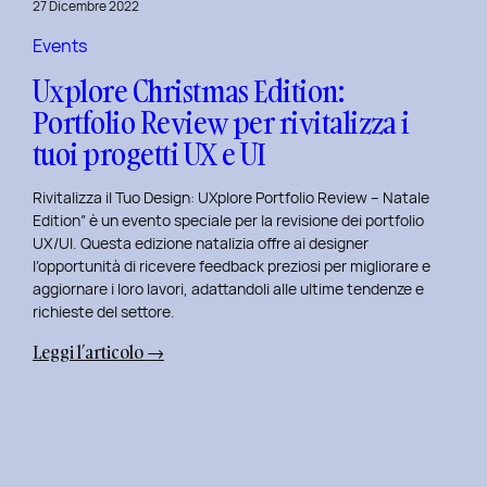
27 Dicembre 2022
di
Elisa
Events
Luisi
Uxplore Christmas Edition:
e
Portfolio Review per rivitalizza i
Enrica
tuoi progetti UX e UI
Falletti
sul
Rivitalizza il Tuo Design: UXplore Portfolio Review – Natale
Dating
Edition” è un evento speciale per la revisione dei portfolio
per
UX/UI. Questa edizione natalizia offre ai designer
Millennials
l’opportunità di ricevere feedback preziosi per migliorare e
e
aggiornare i loro lavori, adattandoli alle ultime tendenze e
Gen
richieste del settore.
Z
:
Leggi l’articolo →
Uxplore
Christmas
Edition:
Portfolio
Review