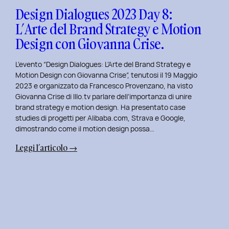
Design
Design Dialogues 2023 Day 8:
con
L’Arte del Brand Strategy e Motion
Alberto
Design con Giovanna Crise.
Colopi.
L’evento “Design Dialogues: L’Arte del Brand Strategy e
Motion Design con Giovanna Crise”, tenutosi il 19 Maggio
2023 e organizzato da Francesco Provenzano, ha visto
Giovanna Crise di Illo.tv parlare dell’importanza di unire
brand strategy e motion design. Ha presentato case
studies di progetti per Alibaba.com, Strava e Google,
dimostrando come il motion design possa…
:
Leggi l’articolo →
Design
Dialogues
2023
Day
8:
L’Arte