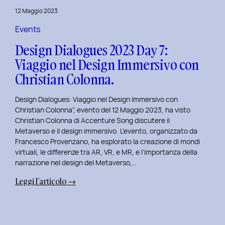
del
12 Maggio 2023
Brand
Strategy
Events
e
Design Dialogues 2023 Day 7:
Motion
Viaggio nel Design Immersivo con
Design
Christian Colonna.
con
Giovanna
Design Dialogues: Viaggio nel Design Immersivo con
Crise.
Christian Colonna”, evento del 12 Maggio 2023, ha visto
Christian Colonna di Accenture Song discutere il
Metaverso e il design immersivo. L’evento, organizzato da
Francesco Provenzano, ha esplorato la creazione di mondi
virtuali, le differenze tra AR, VR, e MR, e l’importanza della
narrazione nel design del Metaverso,…
:
Leggi l’articolo →
Design
Dialogues
2023