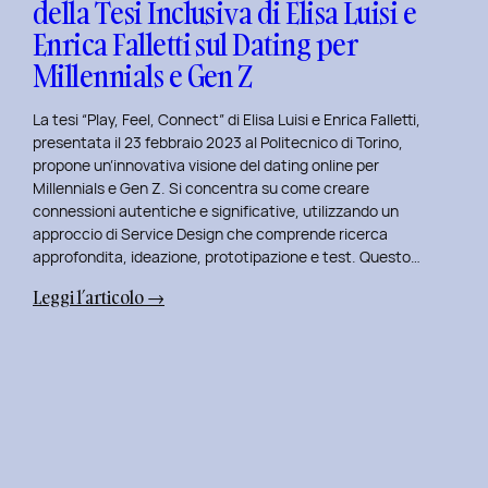
della Tesi Inclusiva di Elisa Luisi e
Mia
Enrica Falletti sul Dating per
Esperienza
al
Millennials e Gen Z
Politecnico
di
La tesi “Play, Feel, Connect” di Elisa Luisi e Enrica Falletti,
Torino
presentata il 23 febbraio 2023 al Politecnico di Torino,
propone un’innovativa visione del dating online per
Millennials e Gen Z. Si concentra su come creare
connessioni autentiche e significative, utilizzando un
approccio di Service Design che comprende ricerca
approfondita, ideazione, prototipazione e test. Questo…
:
Leggi l’articolo →
Play,
Feel,
Connect:
Presentazione
della
Tesi
Inclusiva