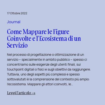
per
rivitalizza
17 Ottobre 2022
i
tuoi
Journal
progetti
Come Mappare le Figure
UX
Coinvolte e l’Ecosistema di un
e
Servizio
UI
Nel processo di progettazione o ottimizzazione di un
servizio – specialmente in ambito pubblico – spesso ci
concentriamo sulle esigenze degli utenti finali, sui
touchpoint digitali o fisici e sugli obiettivi da raggiungere.
Tuttavia, uno degli aspetti più complessi e spesso
sottovalutati è la comprensione del contesto più ampio:
l’ecosistema. Mappare gli attori coinvolti, le…
:
Leggi l’articolo →
Come
Mappare