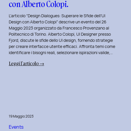
con Alberto Colopi.
L’articolo “Design Dialogues: Superare le Sfide dell’UI
Design con Alberto Colopi” descrive un evento del 26
Maggio 2023 organizzato da Francesco Provenzano al
Politecnico di Torino. Alberto Colopi, UI Designer presso
Fjord, discute le sfide dello UI design, fornendo strategie
per creare interfacce utente efficaci. Affronta temi come
identificare i bisogni reali, selezionare ispirazioni valide,…
:
Leggi l’articolo →
Design
Dialogues
2023
Day
9:
Superare
le
19 Maggio 2023
Sfide
dell’UI
Events