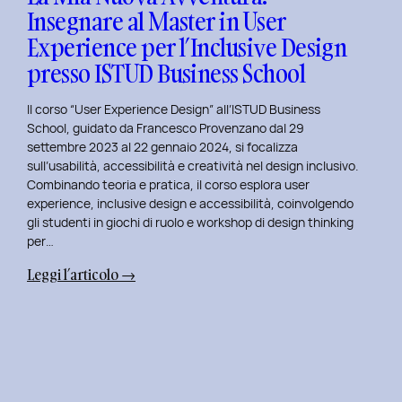
Insegnare al Master in User
in
Experience per l’Inclusive Design
User
Experience
presso ISTUD Business School
per
l’Inclusive
Il corso “User Experience Design” all’ISTUD Business
Design
School, guidato da Francesco Provenzano dal 29
settembre 2023 al 22 gennaio 2024, si focalizza
sull’usabilità, accessibilità e creatività nel design inclusivo.
Combinando teoria e pratica, il corso esplora user
experience, inclusive design e accessibilità, coinvolgendo
gli studenti in giochi di ruolo e workshop di design thinking
per…
:
Leggi l’articolo →
La
Mia
Nuova
Avventura:
Insegnare