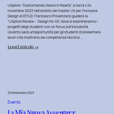
UXplore: Trasformando Visioni in Realtà” si terrà il 24
novembre 2023 nell’ambito del master UX per l’Inclusive
Design di ISTUD. Francesco Provenzano guiderà la
“UXplore Review – Design for All”, dove si esamineranno i
progetti degli studenti con un focus sull’inclusività.
L’evento sarà un’opportunità per gli studenti di presentare
lavori che mostrano sia competenza tecnica…
:
Leggi l’articolo →
Uxplore
ISTUD
Edition:
Portfolio
Review
Speciale
per
29 Settembre 2023
gli
studenti
Events
del
La Mia Nuova Avventura:
Master