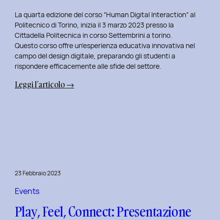
La quarta edizione del corso “Human Digital Interaction” al
Politecnico di Torino, inizia il 3 marzo 2023 presso la
Cittadella Politecnica in corso Settembrini a torino.
Questo corso offre un’esperienza educativa innovativa nel
campo del design digitale, preparando gli studenti a
rispondere efficacemente alle sfide del settore.
:
Leggi l’articolo →
Inizio
del
Quarto
Anno
di
Docenza
in
23 Febbraio 2023
Human
Digital
Events
Interaction:
Play, Feel, Connect: Presentazione
La