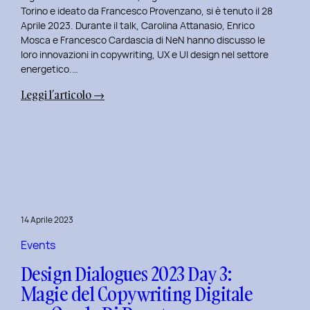
Serenis.
Torino e ideato da Francesco Provenzano, si è tenuto il 28
Aprile 2023. Durante il talk, Carolina Attanasio, Enrico
Mosca e Francesco Cardascia di NeN hanno discusso le
loro innovazioni in copywriting, UX e UI design nel settore
energetico.…
:
Leggi l’articolo →
Design
Dialogues
2023
Day
4:
Creatività
e
14 Aprile 2023
Innovazione
Digitale
Events
con
Design Dialogues 2023 Day 3:
il
Magie del Copywriting Digitale
Team