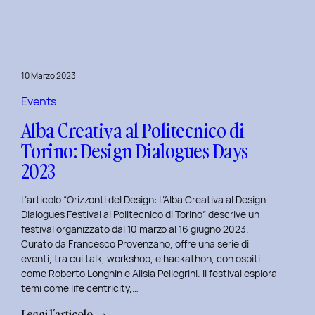
Day
1:
Le
Frontiere
10 Marzo 2023
della
Life
Events
Centricity
Alba Creativa al Politecnico di
con
Torino: Design Dialogues Days
Roberto
2023
Longhin.
L’articolo “Orizzonti del Design: L’Alba Creativa al Design
Dialogues Festival al Politecnico di Torino” descrive un
festival organizzato dal 10 marzo al 16 giugno 2023.
Curato da Francesco Provenzano, offre una serie di
eventi, tra cui talk, workshop, e hackathon, con ospiti
come Roberto Longhin e Alisia Pellegrini. Il festival esplora
temi come life centricity,…
:
Leggi l’articolo →