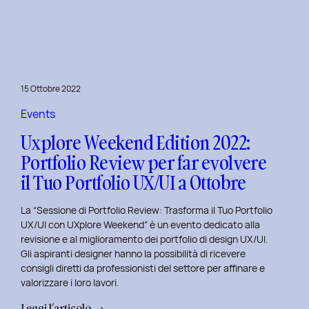
le
Figure
Coinvolte
e
l’Ecosistema
15 Ottobre 2022
di
un
Events
Servizio
Uxplore Weekend Edition 2022:
Portfolio Review per far evolvere
il Tuo Portfolio UX/UI a Ottobre
La “Sessione di Portfolio Review: Trasforma il Tuo Portfolio
UX/UI con UXplore Weekend” è un evento dedicato alla
revisione e al miglioramento dei portfolio di design UX/UI.
Gli aspiranti designer hanno la possibilità di ricevere
consigli diretti da professionisti del settore per affinare e
valorizzare i loro lavori.
:
Leggi l’articolo →