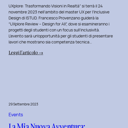
UXplore: Trasformando Visioni in Realtà” si terrà il 24
novembre 2023 nell’ambito del master UX per l’Inclusive
Design di ISTUD. Francesco Provenzano guiderà la
“UXplore Review – Design for All”, dove si esamineranno i
progetti degli studenti con un focus sull’inclusività.
L’evento sarà un’opportunità per gli studenti di presentare
lavori che mostrano sia competenza tecnica…
:
Leggi l’articolo →
Uxplore
ISTUD
Edition:
Portfolio
Review
Speciale
per
29 Settembre 2023
gli
studenti
Events
del
La Mia Nuova Avventura:
Master