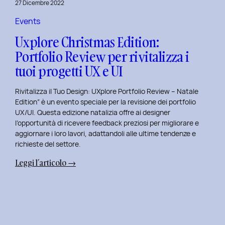
27 Dicembre 2022
di
Elisa
Events
Luisi
Uxplore Christmas Edition:
e
Portfolio Review per rivitalizza i
Enrica
tuoi progetti UX e UI
Falletti
sul
Rivitalizza il Tuo Design: UXplore Portfolio Review – Natale
Dating
Edition” è un evento speciale per la revisione dei portfolio
per
UX/UI. Questa edizione natalizia offre ai designer
Millennials
l’opportunità di ricevere feedback preziosi per migliorare e
e
aggiornare i loro lavori, adattandoli alle ultime tendenze e
Gen
richieste del settore.
Z
:
Leggi l’articolo →
Uxplore
Christmas
Edition:
Portfolio
Review