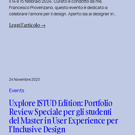
il 14 e 15 febbraio 2024. Curato e condotto da me,
Francesco Provenzano, questo evento è dedicato a
celebrare l’amore per il design. Aperto sia ai designer in…
:
Leggi l’articolo →
Uxplore
Love
Edition
2024:
Portfolio
Review
Speciale
24 Novembre 2023
per
San
Events
Valentino
Uxplore ISTUD Edition: Portfolio
e
Review Speciale per gli studenti
San
del Master in User Experience per
Faustino
l’Inclusive Design