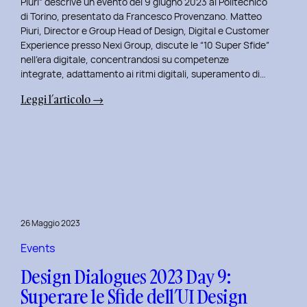
Piuri” descrive un evento del 9 giugno 2023 al Politecnico
di Torino, presentato da Francesco Provenzano. Matteo
Piuri, Director e Group Head of Design, Digital e Customer
Experience presso Nexi Group, discute le “10 Super Sfide”
nell’era digitale, concentrandosi su competenze
integrate, adattamento ai ritmi digitali, superamento di…
:
Leggi l’articolo →
Design
Dialogues
2023
Day
10:
Dialoghi
Innovativi
26 Maggio 2023
con
Matteo
Events
Piuri.
Design Dialogues 2023 Day 9:
Superare le Sfide dell’UI Design