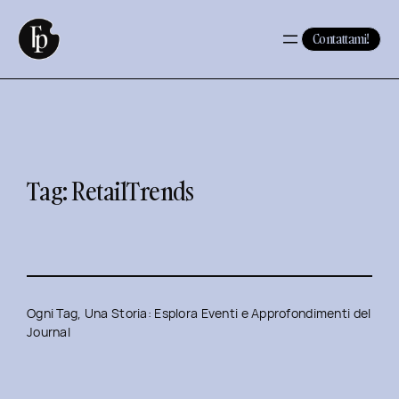
Vai
al
Contattami!
contenuto
Tag:
RetailTrends
Ogni Tag, Una Storia: Esplora Eventi e Approfondimenti del
Journal