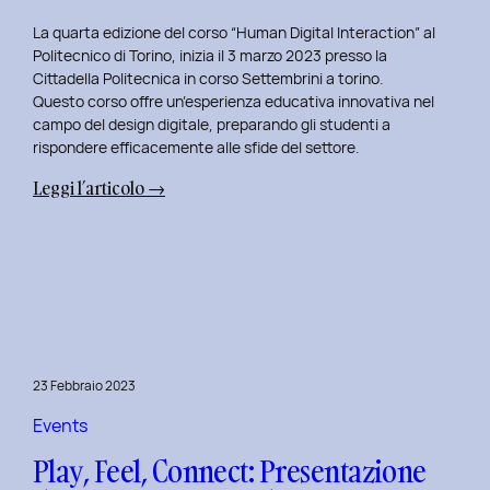
La quarta edizione del corso “Human Digital Interaction” al
Politecnico di Torino, inizia il 3 marzo 2023 presso la
Cittadella Politecnica in corso Settembrini a torino.
Questo corso offre un’esperienza educativa innovativa nel
campo del design digitale, preparando gli studenti a
rispondere efficacemente alle sfide del settore.
:
Leggi l’articolo →
Inizio
del
Quarto
Anno
di
Docenza
in
23 Febbraio 2023
Human
Digital
Events
Interaction:
Play, Feel, Connect: Presentazione
La