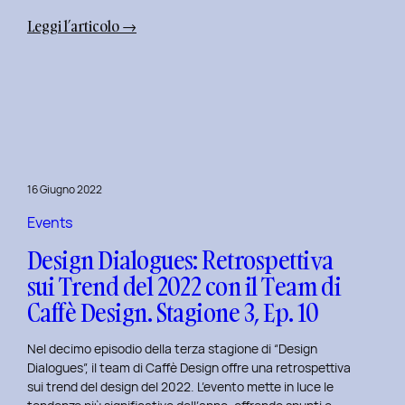
:
Leggi l’articolo →
Uxplore
Weekend
Edition
2022:
Portfolio
Review
per
16 Giugno 2022
trasformare
il
Events
Tuo
Design Dialogues: Retrospettiva
Portfolio
sui Trend del 2022 con il Team di
UX/UI
Caffè Design. Stagione 3, Ep. 10
a
Settembre
Nel decimo episodio della terza stagione di “Design
Dialogues”, il team di Caffè Design offre una retrospettiva
sui trend del design del 2022. L’evento mette in luce le