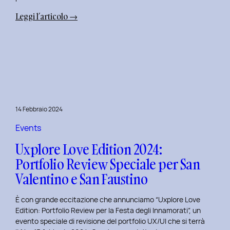
:
Leggi l’articolo →
Terza
Edizione
del
Corso
di
Design
per
14 Febbraio 2024
il
Retail
Events
Digitale
Uxplore Love Edition 2024:
al
Portfolio Review Speciale per San
Politecnico
Valentino e San Faustino
di
Torino
È con grande eccitazione che annunciamo “Uxplore Love
Edition: Portfolio Review per la Festa degli Innamorati”, un
evento speciale di revisione del portfolio UX/UI che si terrà