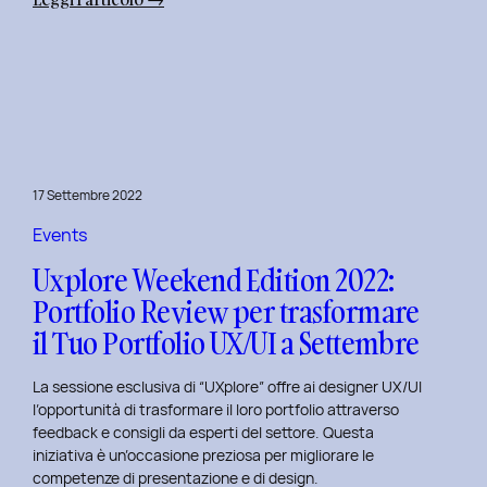
Uxplore
Weekend
Edition
2022:
Portfolio
Review
per
17 Settembre 2022
far
evolvere
Events
il
Uxplore Weekend Edition 2022:
Tuo
Portfolio Review per trasformare
Portfolio
il Tuo Portfolio UX/UI a Settembre
UX/UI
a
La sessione esclusiva di “UXplore” offre ai designer UX/UI
Ottobre
l’opportunità di trasformare il loro portfolio attraverso
feedback e consigli da esperti del settore. Questa
iniziativa è un’occasione preziosa per migliorare le
competenze di presentazione e di design.