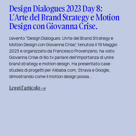
Design
Design Dialogues 2023 Day 8:
con
L’Arte del Brand Strategy e Motion
Alberto
Design con Giovanna Crise.
Colopi.
L’evento “Design Dialogues: L’Arte del Brand Strategy e
Motion Design con Giovanna Crise”, tenutosi il 19 Maggio
2023 e organizzato da Francesco Provenzano, ha visto
Giovanna Crise di Illo.tv parlare dell’importanza di unire
brand strategy e motion design. Ha presentato case
studies di progetti per Alibaba.com, Strava e Google,
dimostrando come il motion design possa…
:
Leggi l’articolo →
Design
Dialogues
2023
Day
8:
L’Arte