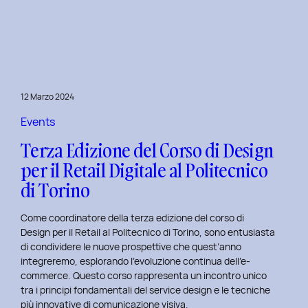
è
l’inclusive
design?
Quale
differenza
c’è
12 Marzo 2024
tra
Inclusive
Events
design
Terza Edizione del Corso di Design
e
per il Retail Digitale al Politecnico
Accessibility.
di Torino
Come coordinatore della terza edizione del corso di
Design per il Retail al Politecnico di Torino, sono entusiasta
di condividere le nuove prospettive che quest’anno
integreremo, esplorando l’evoluzione continua dell’e-
commerce. Questo corso rappresenta un incontro unico
tra i principi fondamentali del service design e le tecniche
più innovative di comunicazione visiva.