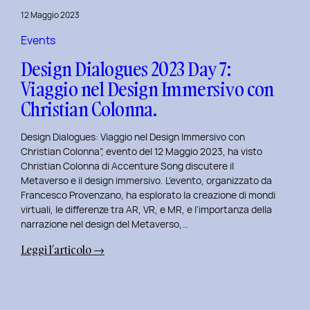
del
12 Maggio 2023
Brand
Strategy
Events
e
Design Dialogues 2023 Day 7:
Motion
Viaggio nel Design Immersivo con
Design
Christian Colonna.
con
Giovanna
Design Dialogues: Viaggio nel Design Immersivo con
Crise.
Christian Colonna”, evento del 12 Maggio 2023, ha visto
Christian Colonna di Accenture Song discutere il
Metaverso e il design immersivo. L’evento, organizzato da
Francesco Provenzano, ha esplorato la creazione di mondi
virtuali, le differenze tra AR, VR, e MR, e l’importanza della
narrazione nel design del Metaverso,…
:
Leggi l’articolo →
Design
Dialogues
2023