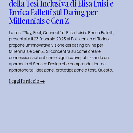
della Tesi Inclusiva di Elisa Luisi e
Mia
Enrica Falletti sul Dating per
Esperienza
al
Millennials e Gen Z
Politecnico
di
La tesi “Play, Feel, Connect” di Elisa Luisi e Enrica Falletti,
Torino
presentata il 23 febbraio 2023 al Politecnico di Torino,
propone un’innovativa visione del dating online per
Millennials e Gen Z. Si concentra su come creare
connessioni autentiche e significative, utilizzando un
approccio di Service Design che comprende ricerca
approfondita, ideazione, prototipazione e test. Questo…
:
Leggi l’articolo →
Play,
Feel,
Connect:
Presentazione
della
Tesi
Inclusiva