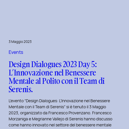
Dialogues
2023
Day
6:
Hackathon
a
3 Maggio 2023
Tema
Viaggi
Events
nel
Design Dialogues 2023 Day 5:
Tempo
L’Innovazione nel Benessere
al
Mentale al Polito con il Team di
Politecnico
di
Serenis.
Torino.
L’evento “Design Dialogues: L’Innovazione nel Benessere
Mentale con il Team di Serenis” si è tenuto il 3 Maggio
2023, organizzato da Francesco Provenzano. Francesco
Morzaniga e Megrianne Vallejo di Serenis hanno discusso
come hanno innovato nel settore del benessere mentale