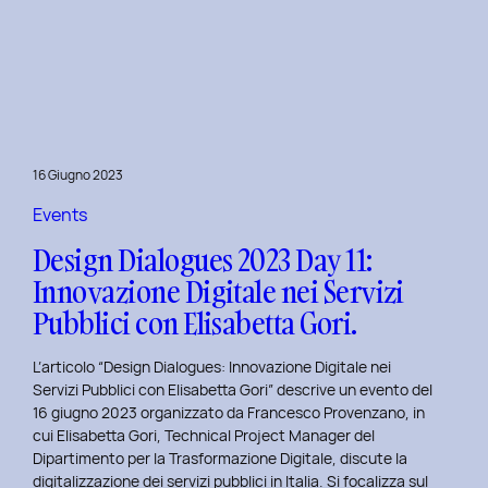
Presentazione
della
Tesi
‘Filò’
di
Virginia
Lugli:
16 Giugno 2023
Innovazione
e
Events
Sostenibilità
Design Dialogues 2023 Day 11:
nel
Innovazione Digitale nei Servizi
Fashion
Pubblici con Elisabetta Gori.
E-
commerce
L’articolo “Design Dialogues: Innovazione Digitale nei
al
Servizi Pubblici con Elisabetta Gori” descrive un evento del
Politecnico
16 giugno 2023 organizzato da Francesco Provenzano, in
di
cui Elisabetta Gori, Technical Project Manager del
Torino
Dipartimento per la Trasformazione Digitale, discute la
digitalizzazione dei servizi pubblici in Italia. Si focalizza sul