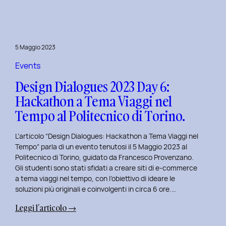
Day
7:
Viaggio
nel
5 Maggio 2023
Design
Immersivo
Events
con
Design Dialogues 2023 Day 6:
Christian
Hackathon a Tema Viaggi nel
Colonna.
Tempo al Politecnico di Torino.
L’articolo “Design Dialogues: Hackathon a Tema Viaggi nel
Tempo” parla di un evento tenutosi il 5 Maggio 2023 al
Politecnico di Torino, guidato da Francesco Provenzano.
Gli studenti sono stati sfidati a creare siti di e-commerce
a tema viaggi nel tempo, con l’obiettivo di ideare le
soluzioni più originali e coinvolgenti in circa 6 ore.…
:
Leggi l’articolo →
Design