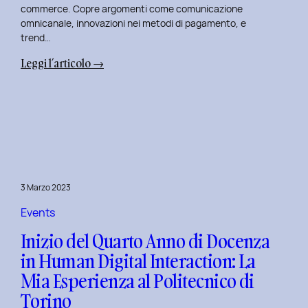
commerce. Copre argomenti come comunicazione
omnicanale, innovazioni nei metodi di pagamento, e
trend…
:
Leggi l’articolo →
Seconda
Edizione
del
Corso
di
Design
per
3 Marzo 2023
il
Retail
Events
Digitale
Inizio del Quarto Anno di Docenza
al
in Human Digital Interaction: La
Politecnico
Mia Esperienza al Politecnico di
di
Torino
Torino