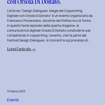
con Orsola Di Donato.
di
NeN.
L’articolo “Design Dialogues: Magie del Copywriting
Digitale con Orsola Di Donato” è un evento organizzato da
Francesco Provenzano, docente del Politecnico di Torino.
In questo terzo episodio della quarta stagione, la
comunicatrice digitale Orsola Di Donato condivide le sue
competenze in copywriting. L’evento, che fa parte del
Festival Design Dialogues, si concentra sul processo di…
:
Leggi l’articolo →
Design
Dialogues
2023
Day
3:
Magie
del
31 Marzo 2023
Copywriting
Digitale
Events