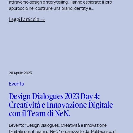
attraverso design e storytelling. Hanno esplorato il loro
approccio nel costruire una brand identity e…
:
Leggi l’articolo →
Design
Dialogues
2023
Day
5:
L’Innovazione
nel
28 Aprile 2023
Benessere
Mentale
Events
al
Design Dialogues 2023 Day 4:
Polito
Creatività e Innovazione Digitale
con
con il Team di NeN.
il
Team
L’evento “Design Dialogues: Creatività e Innovazione
di
Digitale con il Team di NeN”, organizzato dal Politecnico di