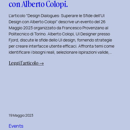
con Alberto Colopi.
L’articolo “Design Dialogues: Superare le Sfide dell’UI
Design con Alberto Colopi” descrive un evento del 26
Maggio 2023 organizzato da Francesco Provenzano al
Politecnico di Torino. Alberto Colopi, UI Designer presso
Fjord, discute le sfide dello UI design, fornendo strategie
per creare interfacce utente efficaci. Affronta temi come
identificare i bisogni reali, selezionare ispirazioni valide,…
:
Leggi l’articolo →
Design
Dialogues
2023
Day
9:
Superare
le
19 Maggio 2023
Sfide
dell’UI
Events