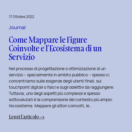
per
rivitalizza
17 Ottobre 2022
i
tuoi
Journal
progetti
Come Mappare le Figure
UX
Coinvolte e l’Ecosistema di un
e
Servizio
UI
Nel processo di progettazione o ottimizzazione di un
servizio – specialmente in ambito pubblico – spesso ci
concentriamo sulle esigenze degli utenti finali, sui
touchpoint digitali o fisici e sugli obiettivi da raggiungere.
Tuttavia, uno degli aspetti più complessi e spesso
sottovalutati è la comprensione del contesto più ampio:
l’ecosistema. Mappare gli attori coinvolti, le…
:
Leggi l’articolo →
Come
Mappare