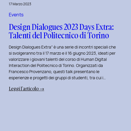
della
17 Marzo 2023
Prototipazione
UI
Events
con
Design Dialogues 2023 Days Extra:
Alisia
Talenti del Politecnico di Torino
Pellegrini.
Design Dialogues Extra” è una serie di incontri speciali che
si svolgeranno tra il 17 marzo e il 16 giugno 2023, ideati per
valorizzare i giovani talenti del corso di Human Digital
Interaction del Politecnico di Torino. Organizzati da
Francesco Provenzano, questi talk presentano le
esperienze e progetti dei gruppi di studenti, tra cui i…
:
Leggi l’articolo →
Design
Dialogues
2023
Days
Extra:
Talenti