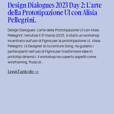
con
Design Dialogues 2023 Day 2: L’arte
Orsola
della Prototipazione UI con Alisia
Di
Pellegrini.
Donato.
Design Dialogues: L’arte della Prototipazione UI con Alisia
Pellegrini”, tenutosi il 31 marzo 2023, è stato un workshop
incentrato sull’uso di Figma per la prototipazione UI. Alisia
Pellegrini, UI Designer di Accenture Song, ha guidato i
partecipanti nell’uso di Figma per trasformare idee in
prototipi dinamici. Il workshop ha coperto aspetti come
wireframing, flussi di…
:
Leggi l’articolo →
Design
Dialogues
2023
Day
2:
L’arte