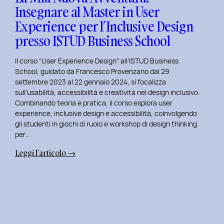
Insegnare al Master in User
in
Experience per l’Inclusive Design
User
Experience
presso ISTUD Business School
per
l’Inclusive
Il corso “User Experience Design” all’ISTUD Business
Design
School, guidato da Francesco Provenzano dal 29
settembre 2023 al 22 gennaio 2024, si focalizza
sull’usabilità, accessibilità e creatività nel design inclusivo.
Combinando teoria e pratica, il corso esplora user
experience, inclusive design e accessibilità, coinvolgendo
gli studenti in giochi di ruolo e workshop di design thinking
per…
:
Leggi l’articolo →
La
Mia
Nuova
Avventura:
Insegnare