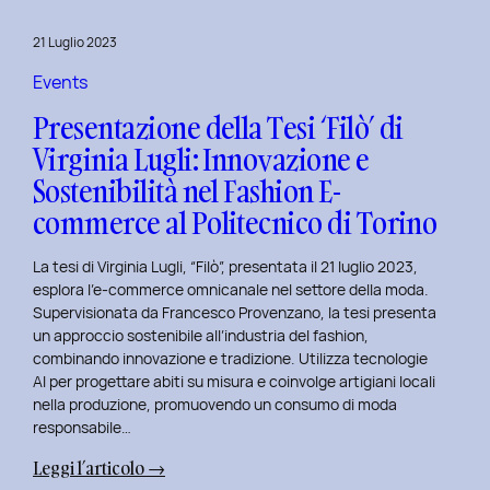
al
Master
21 Luglio 2023
in
User
Events
Experience
Presentazione della Tesi ‘Filò’ di
per
Virginia Lugli: Innovazione e
l’Inclusive
Sostenibilità nel Fashion E-
Design
presso
commerce al Politecnico di Torino
ISTUD
Business
La tesi di Virginia Lugli, “Filò”, presentata il 21 luglio 2023,
School
esplora l’e-commerce omnicanale nel settore della moda.
Supervisionata da Francesco Provenzano, la tesi presenta
un approccio sostenibile all’industria del fashion,
combinando innovazione e tradizione. Utilizza tecnologie
AI per progettare abiti su misura e coinvolge artigiani locali
nella produzione, promuovendo un consumo di moda
responsabile…
:
Leggi l’articolo →