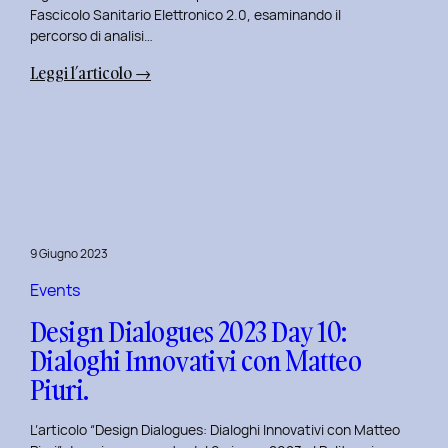
Fascicolo Sanitario Elettronico 2.0, esaminando il
percorso di analisi…
:
Leggi l’articolo →
Design
Dialogues
2023
Day
11:
Innovazione
Digitale
9 Giugno 2023
nei
Servizi
Events
Pubblici
Design Dialogues 2023 Day 10:
con
Dialoghi Innovativi con Matteo
Elisabetta
Piuri.
Gori.
L’articolo “Design Dialogues: Dialoghi Innovativi con Matteo