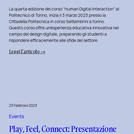
La quarta edizione del corso “Human Digital Interaction” al
Politecnico di Torino, inizia il 3 marzo 2023 presso la
Cittadella Politecnica in corso Settembrini a torino.
Questo corso offre un’esperienza educativa innovativa nel
campo del design digitale, preparando gli studenti a
rispondere efficacemente alle sfide del settore.
:
Leggi l’articolo →
Inizio
del
Quarto
Anno
di
Docenza
in
23 Febbraio 2023
Human
Digital
Events
Interaction:
Play, Feel, Connect: Presentazione
La