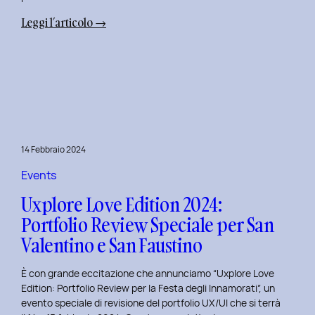
:
Leggi l’articolo →
Terza
Edizione
del
Corso
di
Design
per
14 Febbraio 2024
il
Retail
Events
Digitale
Uxplore Love Edition 2024:
al
Portfolio Review Speciale per San
Politecnico
Valentino e San Faustino
di
Torino
È con grande eccitazione che annunciamo “Uxplore Love
Edition: Portfolio Review per la Festa degli Innamorati”, un
evento speciale di revisione del portfolio UX/UI che si terrà