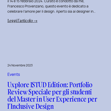
il 14 e 15 febbraio 2024. Curato e condotto da me,
Francesco Provenzano, questo evento è dedicato a
celebrare l’amore per il design. Aperto sia ai designer in…
:
Leggi l’articolo →
Uxplore
Love
Edition
2024:
Portfolio
Review
Speciale
24 Novembre 2023
per
San
Events
Valentino
Uxplore ISTUD Edition: Portfolio
e
Review Speciale per gli studenti
San
del Master in User Experience per
Faustino
l’Inclusive Design