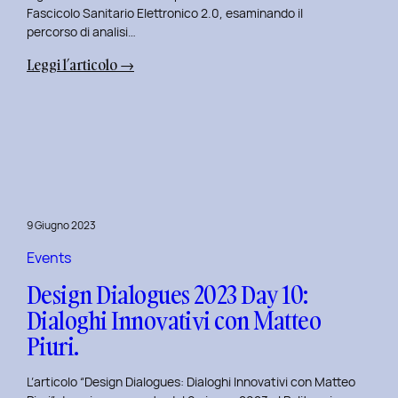
Fascicolo Sanitario Elettronico 2.0, esaminando il
percorso di analisi…
:
Leggi l’articolo →
Design
Dialogues
2023
Day
11:
Innovazione
Digitale
9 Giugno 2023
nei
Servizi
Events
Pubblici
Design Dialogues 2023 Day 10:
con
Dialoghi Innovativi con Matteo
Elisabetta
Piuri.
Gori.
L’articolo “Design Dialogues: Dialoghi Innovativi con Matteo