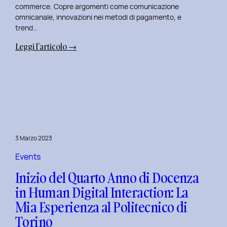
commerce. Copre argomenti come comunicazione
omnicanale, innovazioni nei metodi di pagamento, e
trend…
:
Leggi l’articolo →
Seconda
Edizione
del
Corso
di
Design
per
3 Marzo 2023
il
Retail
Events
Digitale
Inizio del Quarto Anno di Docenza
al
in Human Digital Interaction: La
Politecnico
Mia Esperienza al Politecnico di
di
Torino
Torino