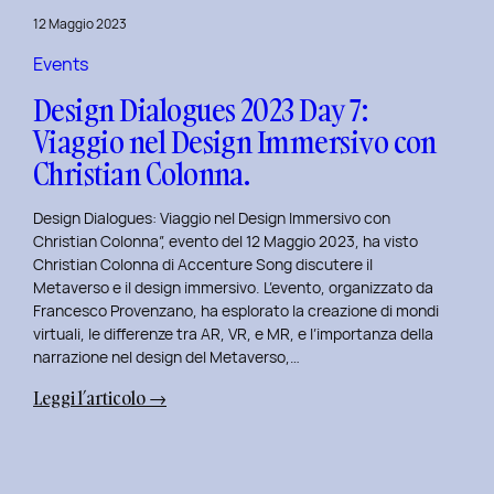
del
12 Maggio 2023
Brand
Strategy
Events
e
Design Dialogues 2023 Day 7:
Motion
Viaggio nel Design Immersivo con
Design
Christian Colonna.
con
Giovanna
Design Dialogues: Viaggio nel Design Immersivo con
Crise.
Christian Colonna”, evento del 12 Maggio 2023, ha visto
Christian Colonna di Accenture Song discutere il
Metaverso e il design immersivo. L’evento, organizzato da
Francesco Provenzano, ha esplorato la creazione di mondi
virtuali, le differenze tra AR, VR, e MR, e l’importanza della
narrazione nel design del Metaverso,…
:
Leggi l’articolo →
Design
Dialogues
2023