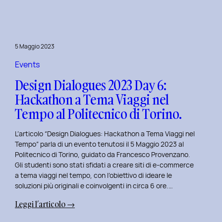
Day
7:
Viaggio
nel
5 Maggio 2023
Design
Immersivo
Events
con
Design Dialogues 2023 Day 6:
Christian
Hackathon a Tema Viaggi nel
Colonna.
Tempo al Politecnico di Torino.
L’articolo “Design Dialogues: Hackathon a Tema Viaggi nel
Tempo” parla di un evento tenutosi il 5 Maggio 2023 al
Politecnico di Torino, guidato da Francesco Provenzano.
Gli studenti sono stati sfidati a creare siti di e-commerce
a tema viaggi nel tempo, con l’obiettivo di ideare le
soluzioni più originali e coinvolgenti in circa 6 ore.…
:
Leggi l’articolo →
Design