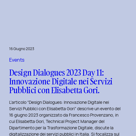
Presentazione
della
Tesi
‘Filò’
di
Virginia
Lugli:
16 Giugno 2023
Innovazione
e
Events
Sostenibilità
Design Dialogues 2023 Day 11:
nel
Innovazione Digitale nei Servizi
Fashion
Pubblici con Elisabetta Gori.
E-
commerce
L’articolo “Design Dialogues: Innovazione Digitale nei
al
Servizi Pubblici con Elisabetta Gori” descrive un evento del
Politecnico
16 giugno 2023 organizzato da Francesco Provenzano, in
di
cui Elisabetta Gori, Technical Project Manager del
Torino
Dipartimento per la Trasformazione Digitale, discute la
digitalizzazione dei servizi pubblici in Italia. Si focalizza sul