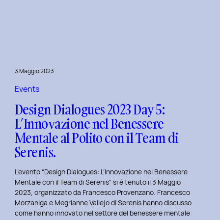
Dialogues
2023
Day
6:
Hackathon
a
3 Maggio 2023
Tema
Viaggi
Events
nel
Design Dialogues 2023 Day 5:
Tempo
L’Innovazione nel Benessere
al
Mentale al Polito con il Team di
Politecnico
di
Serenis.
Torino.
L’evento “Design Dialogues: L’Innovazione nel Benessere
Mentale con il Team di Serenis” si è tenuto il 3 Maggio
2023, organizzato da Francesco Provenzano. Francesco
Morzaniga e Megrianne Vallejo di Serenis hanno discusso
come hanno innovato nel settore del benessere mentale