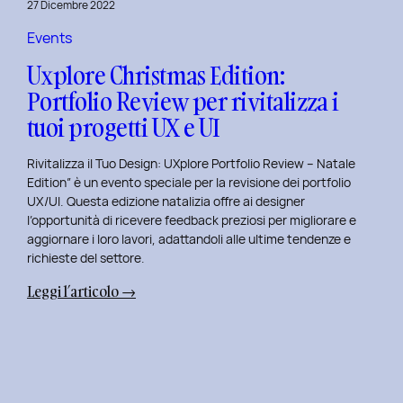
27 Dicembre 2022
di
Elisa
Events
Luisi
Uxplore Christmas Edition:
e
Portfolio Review per rivitalizza i
Enrica
tuoi progetti UX e UI
Falletti
sul
Rivitalizza il Tuo Design: UXplore Portfolio Review – Natale
Dating
Edition” è un evento speciale per la revisione dei portfolio
per
UX/UI. Questa edizione natalizia offre ai designer
Millennials
l’opportunità di ricevere feedback preziosi per migliorare e
e
aggiornare i loro lavori, adattandoli alle ultime tendenze e
Gen
richieste del settore.
Z
:
Leggi l’articolo →
Uxplore
Christmas
Edition:
Portfolio
Review