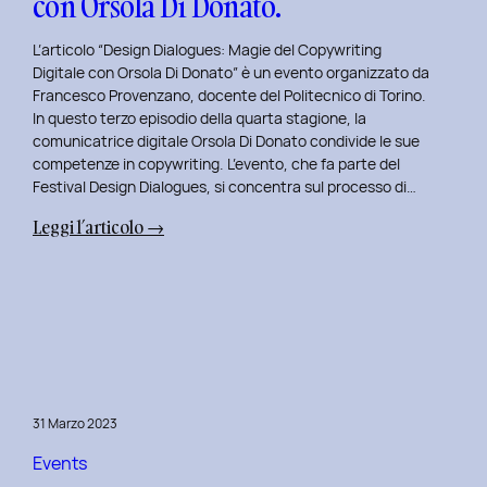
con Orsola Di Donato.
di
NeN.
L’articolo “Design Dialogues: Magie del Copywriting
Digitale con Orsola Di Donato” è un evento organizzato da
Francesco Provenzano, docente del Politecnico di Torino.
In questo terzo episodio della quarta stagione, la
comunicatrice digitale Orsola Di Donato condivide le sue
competenze in copywriting. L’evento, che fa parte del
Festival Design Dialogues, si concentra sul processo di…
:
Leggi l’articolo →
Design
Dialogues
2023
Day
3:
Magie
del
31 Marzo 2023
Copywriting
Digitale
Events