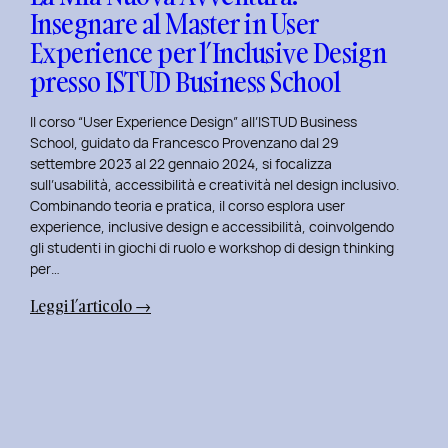
Insegnare al Master in User
in
Experience per l’Inclusive Design
User
Experience
presso ISTUD Business School
per
l’Inclusive
Il corso “User Experience Design” all’ISTUD Business
Design
School, guidato da Francesco Provenzano dal 29
settembre 2023 al 22 gennaio 2024, si focalizza
sull’usabilità, accessibilità e creatività nel design inclusivo.
Combinando teoria e pratica, il corso esplora user
experience, inclusive design e accessibilità, coinvolgendo
gli studenti in giochi di ruolo e workshop di design thinking
per…
:
Leggi l’articolo →
La
Mia
Nuova
Avventura:
Insegnare