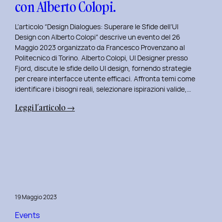
con Alberto Colopi.
L’articolo “Design Dialogues: Superare le Sfide dell’UI
Design con Alberto Colopi” descrive un evento del 26
Maggio 2023 organizzato da Francesco Provenzano al
Politecnico di Torino. Alberto Colopi, UI Designer presso
Fjord, discute le sfide dello UI design, fornendo strategie
per creare interfacce utente efficaci. Affronta temi come
identificare i bisogni reali, selezionare ispirazioni valide,…
:
Leggi l’articolo →
Design
Dialogues
2023
Day
9:
Superare
le
19 Maggio 2023
Sfide
dell’UI
Events