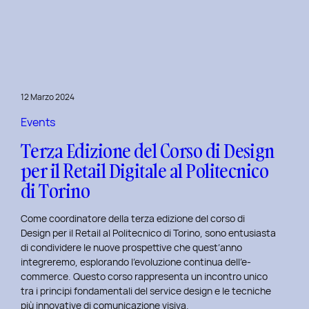
è
l’inclusive
design?
Quale
differenza
c’è
12 Marzo 2024
tra
Inclusive
Events
design
Terza Edizione del Corso di Design
e
per il Retail Digitale al Politecnico
Accessibility.
di Torino
Come coordinatore della terza edizione del corso di
Design per il Retail al Politecnico di Torino, sono entusiasta
di condividere le nuove prospettive che quest’anno
integreremo, esplorando l’evoluzione continua dell’e-
commerce. Questo corso rappresenta un incontro unico
tra i principi fondamentali del service design e le tecniche
più innovative di comunicazione visiva.