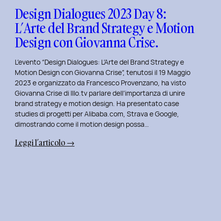
Design
Design Dialogues 2023 Day 8:
con
L’Arte del Brand Strategy e Motion
Alberto
Design con Giovanna Crise.
Colopi.
L’evento “Design Dialogues: L’Arte del Brand Strategy e
Motion Design con Giovanna Crise”, tenutosi il 19 Maggio
2023 e organizzato da Francesco Provenzano, ha visto
Giovanna Crise di Illo.tv parlare dell’importanza di unire
brand strategy e motion design. Ha presentato case
studies di progetti per Alibaba.com, Strava e Google,
dimostrando come il motion design possa…
:
Leggi l’articolo →
Design
Dialogues
2023
Day
8:
L’Arte