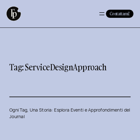
Vai
al
Contattami!
contenuto
Tag:
ServiceDesignApproach
Ogni Tag, Una Storia: Esplora Eventi e Approfondimenti del
Journal