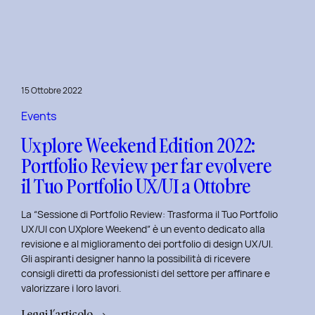
le
Figure
Coinvolte
e
l’Ecosistema
15 Ottobre 2022
di
un
Events
Servizio
Uxplore Weekend Edition 2022:
Portfolio Review per far evolvere
il Tuo Portfolio UX/UI a Ottobre
La “Sessione di Portfolio Review: Trasforma il Tuo Portfolio
UX/UI con UXplore Weekend” è un evento dedicato alla
revisione e al miglioramento dei portfolio di design UX/UI.
Gli aspiranti designer hanno la possibilità di ricevere
consigli diretti da professionisti del settore per affinare e
valorizzare i loro lavori.
:
Leggi l’articolo →