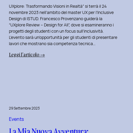
UXplore: Trasformando Visioni in Realtà” si terrà il 24
novembre 2023 nell’ambito del master UX per l’Inclusive
Design di ISTUD. Francesco Provenzano guiderà la
“UXplore Review – Design for All”, dove si esamineranno i
progetti degli studenti con un focus sull’inclusività.
L’evento sarà un’opportunità per gli studenti di presentare
lavori che mostrano sia competenza tecnica…
:
Leggi l’articolo →
Uxplore
ISTUD
Edition:
Portfolio
Review
Speciale
per
29 Settembre 2023
gli
studenti
Events
del
La Mia Nuova Avventura:
Master