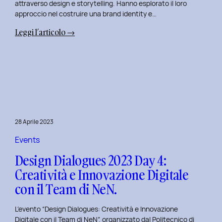
attraverso design e storytelling. Hanno esplorato il loro
approccio nel costruire una brand identity e…
:
Leggi l’articolo →
Design
Dialogues
2023
Day
5:
L’Innovazione
nel
28 Aprile 2023
Benessere
Mentale
Events
al
Design Dialogues 2023 Day 4:
Polito
Creatività e Innovazione Digitale
con
con il Team di NeN.
il
Team
L’evento “Design Dialogues: Creatività e Innovazione
di
Digitale con il Team di NeN”, organizzato dal Politecnico di