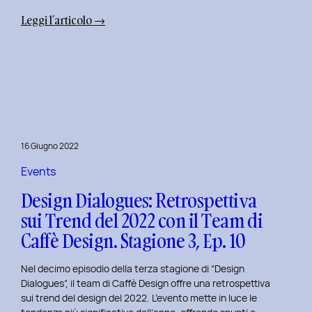
:
Leggi l’articolo →
Uxplore
Weekend
Edition
2022:
Portfolio
Review
per
16 Giugno 2022
trasformare
il
Events
Tuo
Design Dialogues: Retrospettiva
Portfolio
sui Trend del 2022 con il Team di
UX/UI
Caffè Design. Stagione 3, Ep. 10
a
Settembre
Nel decimo episodio della terza stagione di “Design
Dialogues”, il team di Caffè Design offre una retrospettiva
sui trend del design del 2022. L’evento mette in luce le