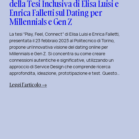
della Tesi Inclusiva di Elisa Luisi e
Mia
Enrica Falletti sul Dating per
Esperienza
al
Millennials e Gen Z
Politecnico
di
La tesi “Play, Feel, Connect” di Elisa Luisi e Enrica Falletti,
Torino
presentata il 23 febbraio 2023 al Politecnico di Torino,
propone un’innovativa visione del dating online per
Millennials e Gen Z. Si concentra su come creare
connessioni autentiche e significative, utilizzando un
approccio di Service Design che comprende ricerca
approfondita, ideazione, prototipazione e test. Questo…
:
Leggi l’articolo →
Play,
Feel,
Connect:
Presentazione
della
Tesi
Inclusiva