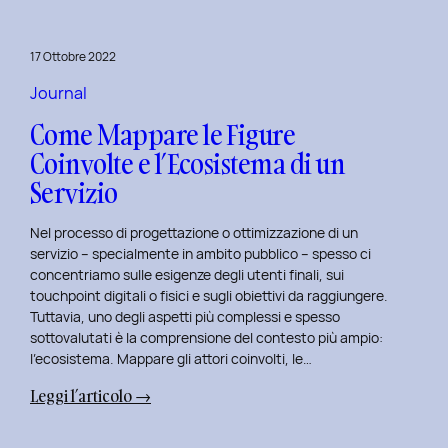
per
rivitalizza
17 Ottobre 2022
i
tuoi
Journal
progetti
Come Mappare le Figure
UX
Coinvolte e l’Ecosistema di un
e
Servizio
UI
Nel processo di progettazione o ottimizzazione di un
servizio – specialmente in ambito pubblico – spesso ci
concentriamo sulle esigenze degli utenti finali, sui
touchpoint digitali o fisici e sugli obiettivi da raggiungere.
Tuttavia, uno degli aspetti più complessi e spesso
sottovalutati è la comprensione del contesto più ampio:
l’ecosistema. Mappare gli attori coinvolti, le…
:
Leggi l’articolo →
Come
Mappare