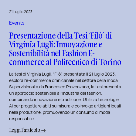
al
Master
21 Luglio 2023
in
User
Events
Experience
Presentazione della Tesi ‘Filò’ di
per
Virginia Lugli: Innovazione e
l’Inclusive
Sostenibilità nel Fashion E-
Design
presso
commerce al Politecnico di Torino
ISTUD
Business
La tesi di Virginia Lugli, “Filò”, presentata il 21 luglio 2023,
School
esplora l’e-commerce omnicanale nel settore della moda.
Supervisionata da Francesco Provenzano, la tesi presenta
un approccio sostenibile all’industria del fashion,
combinando innovazione e tradizione. Utilizza tecnologie
AI per progettare abiti su misura e coinvolge artigiani locali
nella produzione, promuovendo un consumo di moda
responsabile…
:
Leggi l’articolo →