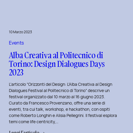
Day
1:
Le
Frontiere
10 Marzo 2023
della
Life
Events
Centricity
Alba Creativa al Politecnico di
con
Torino: Design Dialogues Days
Roberto
2023
Longhin.
L’articolo “Orizzonti del Design: L’Alba Creativa al Design
Dialogues Festival al Politecnico di Torino” descrive un
festival organizzato dal 10 marzo al 16 giugno 2023.
Curato da Francesco Provenzano, offre una serie di
eventi, tra cui talk, workshop, e hackathon, con ospiti
come Roberto Longhin e Alisia Pellegrini. Il festival esplora
temi come life centricity,…
:
Leggi l’articolo →