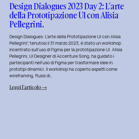
con
Design Dialogues 2023 Day 2: L’arte
Orsola
della Prototipazione UI con Alisia
Di
Pellegrini.
Donato.
Design Dialogues: L’arte della Prototipazione UI con Alisia
Pellegrini”, tenutosi il 31 marzo 2023, è stato un workshop
incentrato sull’uso di Figma per la prototipazione UI. Alisia
Pellegrini, UI Designer di Accenture Song, ha guidato i
partecipanti nell’uso di Figma per trasformare idee in
prototipi dinamici. Il workshop ha coperto aspetti come
wireframing, flussi di…
:
Leggi l’articolo →
Design
Dialogues
2023
Day
2:
L’arte