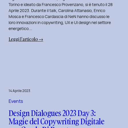
Serenis.
Torino e ideato da Francesco Provenzano, si è tenuto il 28
Aprile 2023. Durante il talk, Carolina Attanasio, Enrico
Mosca e Francesco Cardascia di NeN hanno discusso le
loro innovazioni in copywriting, UX e UI design nel settore
energetico.…
:
Leggi l’articolo →
Design
Dialogues
2023
Day
4:
Creatività
e
14 Aprile 2023
Innovazione
Digitale
Events
con
Design Dialogues 2023 Day 3:
il
Magie del Copywriting Digitale
Team