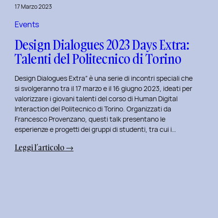
della
17 Marzo 2023
Prototipazione
UI
Events
con
Design Dialogues 2023 Days Extra:
Alisia
Talenti del Politecnico di Torino
Pellegrini.
Design Dialogues Extra” è una serie di incontri speciali che
si svolgeranno tra il 17 marzo e il 16 giugno 2023, ideati per
valorizzare i giovani talenti del corso di Human Digital
Interaction del Politecnico di Torino. Organizzati da
Francesco Provenzano, questi talk presentano le
esperienze e progetti dei gruppi di studenti, tra cui i…
:
Leggi l’articolo →
Design
Dialogues
2023
Days
Extra:
Talenti