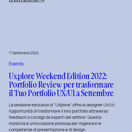
Uxplore
Weekend
Edition
2022:
Portfolio
Review
per
17 Settembre 2022
far
evolvere
Events
il
Uxplore Weekend Edition 2022:
Tuo
Portfolio Review per trasformare
Portfolio
il Tuo Portfolio UX/UI a Settembre
UX/UI
a
La sessione esclusiva di “UXplore” offre ai designer UX/UI
Ottobre
l’opportunità di trasformare il loro portfolio attraverso
feedback e consigli da esperti del settore. Questa
iniziativa è un’occasione preziosa per migliorare le
competenze di presentazione e di design.