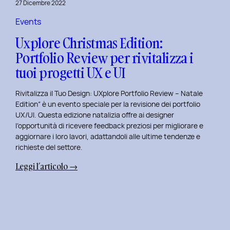
27 Dicembre 2022
di
Elisa
Events
Luisi
Uxplore Christmas Edition:
e
Portfolio Review per rivitalizza i
Enrica
tuoi progetti UX e UI
Falletti
sul
Rivitalizza il Tuo Design: UXplore Portfolio Review – Natale
Dating
Edition” è un evento speciale per la revisione dei portfolio
per
UX/UI. Questa edizione natalizia offre ai designer
Millennials
l’opportunità di ricevere feedback preziosi per migliorare e
e
aggiornare i loro lavori, adattandoli alle ultime tendenze e
Gen
richieste del settore.
Z
:
Leggi l’articolo →
Uxplore
Christmas
Edition:
Portfolio
Review