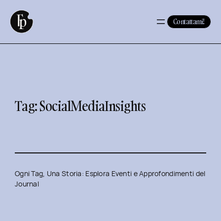
Vai
al
Contattami!
contenuto
Tag:
SocialMediaInsights
Ogni Tag, Una Storia: Esplora Eventi e Approfondimenti del
Journal