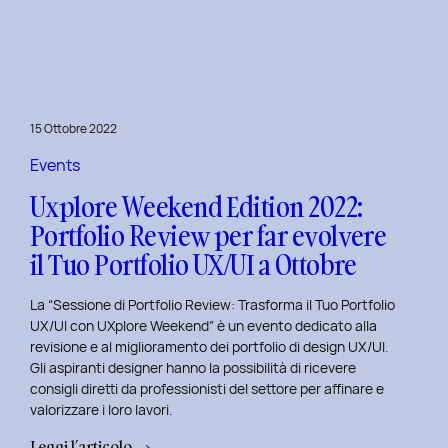
le
Figure
Coinvolte
e
l’Ecosistema
15 Ottobre 2022
di
un
Events
Servizio
Uxplore Weekend Edition 2022:
Portfolio Review per far evolvere
il Tuo Portfolio UX/UI a Ottobre
La “Sessione di Portfolio Review: Trasforma il Tuo Portfolio
UX/UI con UXplore Weekend” è un evento dedicato alla
revisione e al miglioramento dei portfolio di design UX/UI.
Gli aspiranti designer hanno la possibilità di ricevere
consigli diretti da professionisti del settore per affinare e
valorizzare i loro lavori.
:
Leggi l’articolo →