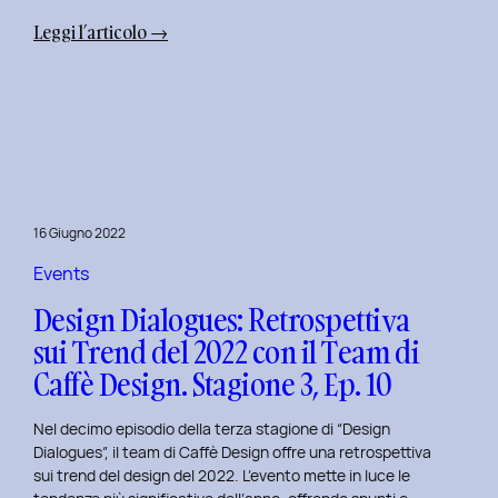
:
Leggi l’articolo →
Uxplore
Weekend
Edition
2022:
Portfolio
Review
per
16 Giugno 2022
trasformare
il
Events
Tuo
Design Dialogues: Retrospettiva
Portfolio
sui Trend del 2022 con il Team di
UX/UI
Caffè Design. Stagione 3, Ep. 10
a
Settembre
Nel decimo episodio della terza stagione di “Design
Dialogues”, il team di Caffè Design offre una retrospettiva
sui trend del design del 2022. L’evento mette in luce le