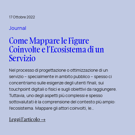
per
rivitalizza
17 Ottobre 2022
i
tuoi
Journal
progetti
Come Mappare le Figure
UX
Coinvolte e l’Ecosistema di un
e
Servizio
UI
Nel processo di progettazione o ottimizzazione di un
servizio – specialmente in ambito pubblico – spesso ci
concentriamo sulle esigenze degli utenti finali, sui
touchpoint digitali o fisici e sugli obiettivi da raggiungere.
Tuttavia, uno degli aspetti più complessi e spesso
sottovalutati è la comprensione del contesto più ampio:
l’ecosistema. Mappare gli attori coinvolti, le…
:
Leggi l’articolo →
Come
Mappare