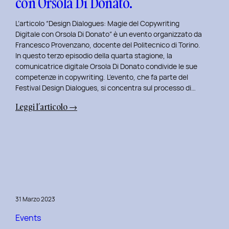
con Orsola Di Donato.
di
NeN.
L’articolo “Design Dialogues: Magie del Copywriting
Digitale con Orsola Di Donato” è un evento organizzato da
Francesco Provenzano, docente del Politecnico di Torino.
In questo terzo episodio della quarta stagione, la
comunicatrice digitale Orsola Di Donato condivide le sue
competenze in copywriting. L’evento, che fa parte del
Festival Design Dialogues, si concentra sul processo di…
:
Leggi l’articolo →
Design
Dialogues
2023
Day
3:
Magie
del
31 Marzo 2023
Copywriting
Digitale
Events