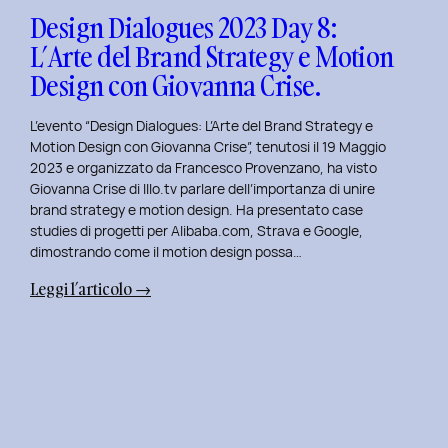
Design
Design Dialogues 2023 Day 8:
con
L’Arte del Brand Strategy e Motion
Alberto
Design con Giovanna Crise.
Colopi.
L’evento “Design Dialogues: L’Arte del Brand Strategy e
Motion Design con Giovanna Crise”, tenutosi il 19 Maggio
2023 e organizzato da Francesco Provenzano, ha visto
Giovanna Crise di Illo.tv parlare dell’importanza di unire
brand strategy e motion design. Ha presentato case
studies di progetti per Alibaba.com, Strava e Google,
dimostrando come il motion design possa…
:
Leggi l’articolo →
Design
Dialogues
2023
Day
8:
L’Arte