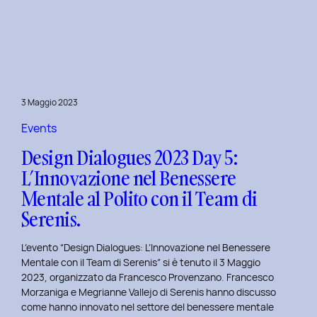
Dialogues
2023
Day
6:
Hackathon
a
3 Maggio 2023
Tema
Viaggi
Events
nel
Design Dialogues 2023 Day 5:
Tempo
L’Innovazione nel Benessere
al
Mentale al Polito con il Team di
Politecnico
di
Serenis.
Torino.
L’evento “Design Dialogues: L’Innovazione nel Benessere
Mentale con il Team di Serenis” si è tenuto il 3 Maggio
2023, organizzato da Francesco Provenzano. Francesco
Morzaniga e Megrianne Vallejo di Serenis hanno discusso
come hanno innovato nel settore del benessere mentale