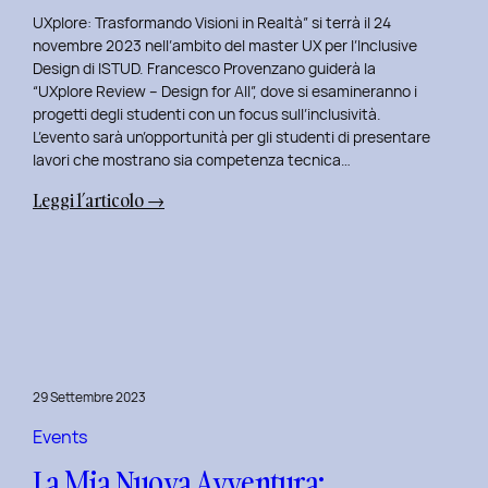
UXplore: Trasformando Visioni in Realtà” si terrà il 24
novembre 2023 nell’ambito del master UX per l’Inclusive
Design di ISTUD. Francesco Provenzano guiderà la
“UXplore Review – Design for All”, dove si esamineranno i
progetti degli studenti con un focus sull’inclusività.
L’evento sarà un’opportunità per gli studenti di presentare
lavori che mostrano sia competenza tecnica…
:
Leggi l’articolo →
Uxplore
ISTUD
Edition:
Portfolio
Review
Speciale
per
29 Settembre 2023
gli
studenti
Events
del
La Mia Nuova Avventura:
Master