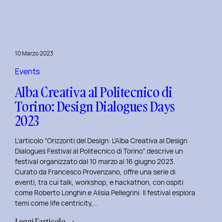
Day
1:
Le
Frontiere
10 Marzo 2023
della
Life
Events
Centricity
Alba Creativa al Politecnico di
con
Torino: Design Dialogues Days
Roberto
2023
Longhin.
L’articolo “Orizzonti del Design: L’Alba Creativa al Design
Dialogues Festival al Politecnico di Torino” descrive un
festival organizzato dal 10 marzo al 16 giugno 2023.
Curato da Francesco Provenzano, offre una serie di
eventi, tra cui talk, workshop, e hackathon, con ospiti
come Roberto Longhin e Alisia Pellegrini. Il festival esplora
temi come life centricity,…
:
Leggi l’articolo →