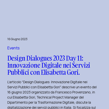
Presentazione
della
Tesi
‘Filò’
di
Virginia
Lugli:
16 Giugno 2023
Innovazione
e
Events
Sostenibilità
Design Dialogues 2023 Day 11:
nel
Innovazione Digitale nei Servizi
Fashion
Pubblici con Elisabetta Gori.
E-
commerce
L’articolo “Design Dialogues: Innovazione Digitale nei
al
Servizi Pubblici con Elisabetta Gori” descrive un evento del
Politecnico
16 giugno 2023 organizzato da Francesco Provenzano, in
di
cui Elisabetta Gori, Technical Project Manager del
Torino
Dipartimento per la Trasformazione Digitale, discute la
digitalizzazione dei servizi pubblici in Italia. Si focalizza sul