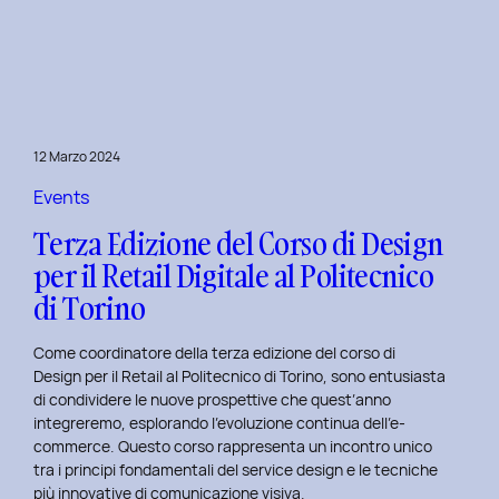
è
l’inclusive
design?
Quale
differenza
c’è
12 Marzo 2024
tra
Inclusive
Events
design
Terza Edizione del Corso di Design
e
per il Retail Digitale al Politecnico
Accessibility.
di Torino
Come coordinatore della terza edizione del corso di
Design per il Retail al Politecnico di Torino, sono entusiasta
di condividere le nuove prospettive che quest’anno
integreremo, esplorando l’evoluzione continua dell’e-
commerce. Questo corso rappresenta un incontro unico
tra i principi fondamentali del service design e le tecniche
più innovative di comunicazione visiva.