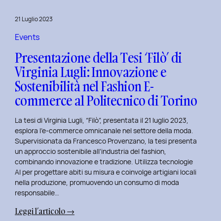
al
Master
21 Luglio 2023
in
User
Events
Experience
Presentazione della Tesi ‘Filò’ di
per
Virginia Lugli: Innovazione e
l’Inclusive
Sostenibilità nel Fashion E-
Design
presso
commerce al Politecnico di Torino
ISTUD
Business
La tesi di Virginia Lugli, “Filò”, presentata il 21 luglio 2023,
School
esplora l’e-commerce omnicanale nel settore della moda.
Supervisionata da Francesco Provenzano, la tesi presenta
un approccio sostenibile all’industria del fashion,
combinando innovazione e tradizione. Utilizza tecnologie
AI per progettare abiti su misura e coinvolge artigiani locali
nella produzione, promuovendo un consumo di moda
responsabile…
:
Leggi l’articolo →