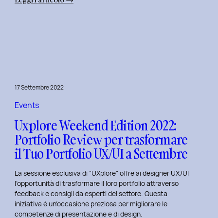
Uxplore
Weekend
Edition
2022:
Portfolio
Review
per
17 Settembre 2022
far
evolvere
Events
il
Uxplore Weekend Edition 2022:
Tuo
Portfolio Review per trasformare
Portfolio
il Tuo Portfolio UX/UI a Settembre
UX/UI
a
La sessione esclusiva di “UXplore” offre ai designer UX/UI
Ottobre
l’opportunità di trasformare il loro portfolio attraverso
feedback e consigli da esperti del settore. Questa
iniziativa è un’occasione preziosa per migliorare le
competenze di presentazione e di design.