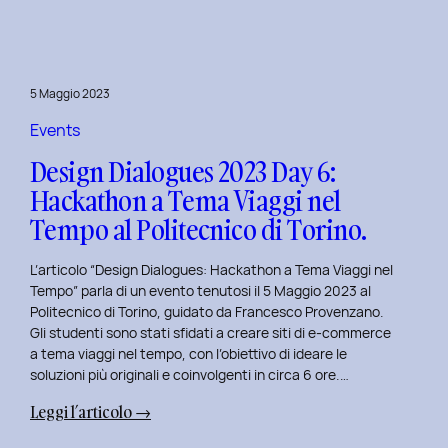
Day
7:
Viaggio
nel
5 Maggio 2023
Design
Immersivo
Events
con
Design Dialogues 2023 Day 6:
Christian
Hackathon a Tema Viaggi nel
Colonna.
Tempo al Politecnico di Torino.
L’articolo “Design Dialogues: Hackathon a Tema Viaggi nel
Tempo” parla di un evento tenutosi il 5 Maggio 2023 al
Politecnico di Torino, guidato da Francesco Provenzano.
Gli studenti sono stati sfidati a creare siti di e-commerce
a tema viaggi nel tempo, con l’obiettivo di ideare le
soluzioni più originali e coinvolgenti in circa 6 ore.…
:
Leggi l’articolo →
Design