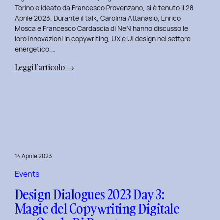
Serenis.
Torino e ideato da Francesco Provenzano, si è tenuto il 28
Aprile 2023. Durante il talk, Carolina Attanasio, Enrico
Mosca e Francesco Cardascia di NeN hanno discusso le
loro innovazioni in copywriting, UX e UI design nel settore
energetico.…
:
Leggi l’articolo →
Design
Dialogues
2023
Day
4:
Creatività
e
14 Aprile 2023
Innovazione
Digitale
Events
con
Design Dialogues 2023 Day 3:
il
Magie del Copywriting Digitale
Team