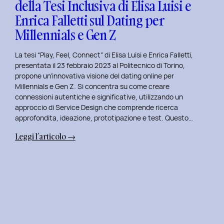
della Tesi Inclusiva di Elisa Luisi e
Mia
Enrica Falletti sul Dating per
Esperienza
al
Millennials e Gen Z
Politecnico
di
La tesi “Play, Feel, Connect” di Elisa Luisi e Enrica Falletti,
Torino
presentata il 23 febbraio 2023 al Politecnico di Torino,
propone un’innovativa visione del dating online per
Millennials e Gen Z. Si concentra su come creare
connessioni autentiche e significative, utilizzando un
approccio di Service Design che comprende ricerca
approfondita, ideazione, prototipazione e test. Questo…
:
Leggi l’articolo →
Play,
Feel,
Connect:
Presentazione
della
Tesi
Inclusiva