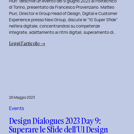
Piuri” descrive un evento del 9 giugno 2023 al Politecnico
di Torino, presentato da Francesco Provenzano. Matteo
Piuri, Director e Group Head of Design, Digital e Customer
Experience presso Nexi Group, discute le “10 Super Sfide”
nell’era digitale, concentrandosi su competenze
integrate, adattamento ai ritmi digitali, superamento di…
:
Leggi l’articolo →
Design
Dialogues
2023
Day
10:
Dialoghi
Innovativi
26 Maggio 2023
con
Matteo
Events
Piuri.
Design Dialogues 2023 Day 9:
Superare le Sfide dell’UI Design