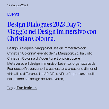
del
12 Maggio 2023
Brand
Strategy
Events
e
Design Dialogues 2023 Day 7:
Motion
Viaggio nel Design Immersivo con
Design
Christian Colonna.
con
Giovanna
Design Dialogues: Viaggio nel Design Immersivo con
Crise.
Christian Colonna”, evento del 12 Maggio 2023, ha visto
Christian Colonna di Accenture Song discutere il
Metaverso e il design immersivo. L’evento, organizzato da
Francesco Provenzano, ha esplorato la creazione di mondi
virtuali, le differenze tra AR, VR, e MR, e l’importanza della
narrazione nel design del Metaverso,…
:
Leggi l’articolo →
Design
Dialogues
2023