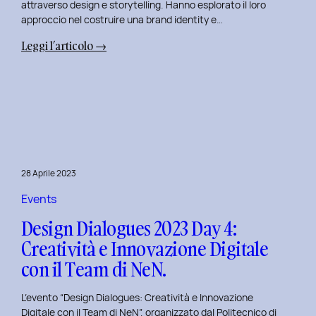
attraverso design e storytelling. Hanno esplorato il loro
approccio nel costruire una brand identity e…
:
Leggi l’articolo →
Design
Dialogues
2023
Day
5:
L’Innovazione
nel
28 Aprile 2023
Benessere
Mentale
Events
al
Design Dialogues 2023 Day 4:
Polito
Creatività e Innovazione Digitale
con
con il Team di NeN.
il
Team
L’evento “Design Dialogues: Creatività e Innovazione
di
Digitale con il Team di NeN”, organizzato dal Politecnico di