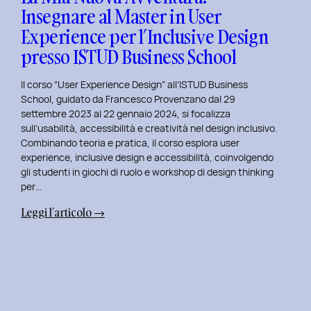
Insegnare al Master in User
in
Experience per l’Inclusive Design
User
Experience
presso ISTUD Business School
per
l’Inclusive
Il corso “User Experience Design” all’ISTUD Business
Design
School, guidato da Francesco Provenzano dal 29
settembre 2023 al 22 gennaio 2024, si focalizza
sull’usabilità, accessibilità e creatività nel design inclusivo.
Combinando teoria e pratica, il corso esplora user
experience, inclusive design e accessibilità, coinvolgendo
gli studenti in giochi di ruolo e workshop di design thinking
per…
:
Leggi l’articolo →
La
Mia
Nuova
Avventura:
Insegnare