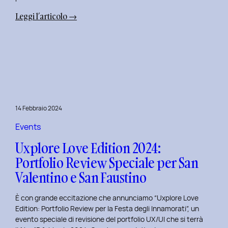
:
Leggi l’articolo →
Terza
Edizione
del
Corso
di
Design
per
14 Febbraio 2024
il
Retail
Events
Digitale
Uxplore Love Edition 2024:
al
Portfolio Review Speciale per San
Politecnico
Valentino e San Faustino
di
Torino
È con grande eccitazione che annunciamo “Uxplore Love
Edition: Portfolio Review per la Festa degli Innamorati”, un
evento speciale di revisione del portfolio UX/UI che si terrà