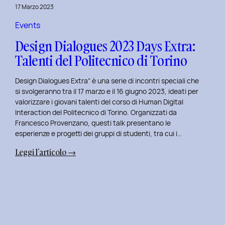
della
17 Marzo 2023
Prototipazione
UI
Events
con
Design Dialogues 2023 Days Extra:
Alisia
Talenti del Politecnico di Torino
Pellegrini.
Design Dialogues Extra” è una serie di incontri speciali che
si svolgeranno tra il 17 marzo e il 16 giugno 2023, ideati per
valorizzare i giovani talenti del corso di Human Digital
Interaction del Politecnico di Torino. Organizzati da
Francesco Provenzano, questi talk presentano le
esperienze e progetti dei gruppi di studenti, tra cui i…
:
Leggi l’articolo →
Design
Dialogues
2023
Days
Extra:
Talenti