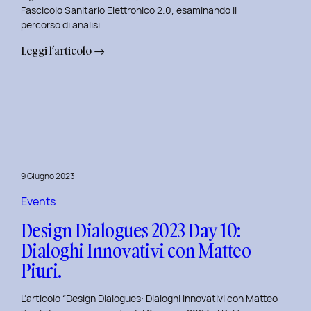
Fascicolo Sanitario Elettronico 2.0, esaminando il
percorso di analisi…
:
Leggi l’articolo →
Design
Dialogues
2023
Day
11:
Innovazione
Digitale
9 Giugno 2023
nei
Servizi
Events
Pubblici
Design Dialogues 2023 Day 10:
con
Dialoghi Innovativi con Matteo
Elisabetta
Piuri.
Gori.
L’articolo “Design Dialogues: Dialoghi Innovativi con Matteo