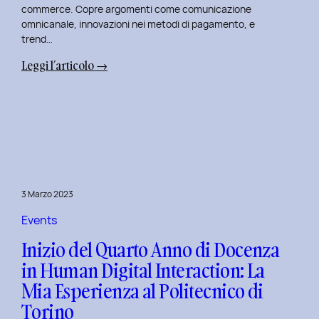
commerce. Copre argomenti come comunicazione
omnicanale, innovazioni nei metodi di pagamento, e
trend…
:
Leggi l’articolo →
Seconda
Edizione
del
Corso
di
Design
per
3 Marzo 2023
il
Retail
Events
Digitale
Inizio del Quarto Anno di Docenza
al
in Human Digital Interaction: La
Politecnico
Mia Esperienza al Politecnico di
di
Torino
Torino