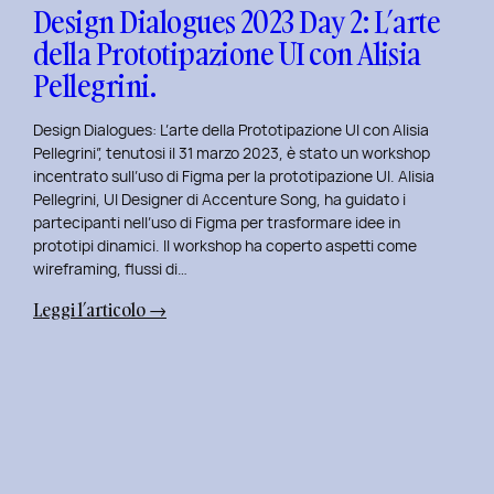
con
Design Dialogues 2023 Day 2: L’arte
Orsola
della Prototipazione UI con Alisia
Di
Pellegrini.
Donato.
Design Dialogues: L’arte della Prototipazione UI con Alisia
Pellegrini”, tenutosi il 31 marzo 2023, è stato un workshop
incentrato sull’uso di Figma per la prototipazione UI. Alisia
Pellegrini, UI Designer di Accenture Song, ha guidato i
partecipanti nell’uso di Figma per trasformare idee in
prototipi dinamici. Il workshop ha coperto aspetti come
wireframing, flussi di…
:
Leggi l’articolo →
Design
Dialogues
2023
Day
2:
L’arte