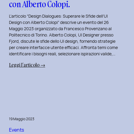
con Alberto Colopi.
L’articolo “Design Dialogues: Superare le Sfide dell’UI
Design con Alberto Colopi” descrive un evento del 26
Maggio 2023 organizzato da Francesco Provenzano al
Politecnico di Torino. Alberto Colopi, UI Designer presso
Fjord, discute le sfide dello UI design, fornendo strategie
per creare interfacce utente efficaci. Affronta temi come
identificare i bisogni reali, selezionare ispirazioni valide,…
:
Leggi l’articolo →
Design
Dialogues
2023
Day
9:
Superare
le
19 Maggio 2023
Sfide
dell’UI
Events