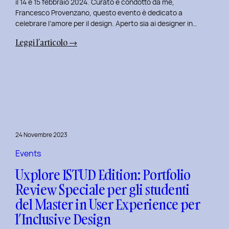
il 14 e 15 febbraio 2024. Curato e condotto da me,
Francesco Provenzano, questo evento è dedicato a
celebrare l’amore per il design. Aperto sia ai designer in…
:
Leggi l’articolo →
Uxplore
Love
Edition
2024:
Portfolio
Review
Speciale
24 Novembre 2023
per
San
Events
Valentino
Uxplore ISTUD Edition: Portfolio
e
Review Speciale per gli studenti
San
del Master in User Experience per
Faustino
l’Inclusive Design