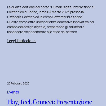
La quarta edizione del corso “Human Digital Interaction” al
Politecnico di Torino, inizia il 3 marzo 2023 presso la
Cittadella Politecnica in corso Settembrini a torino.
Questo corso offre un’esperienza educativa innovativa nel
campo del design digitale, preparando gli studenti a
rispondere efficacemente alle sfide del settore.
:
Leggi l’articolo →
Inizio
del
Quarto
Anno
di
Docenza
in
23 Febbraio 2023
Human
Digital
Events
Interaction:
Play, Feel, Connect: Presentazione
La