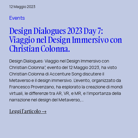
del
12 Maggio 2023
Brand
Strategy
Events
e
Design Dialogues 2023 Day 7:
Motion
Viaggio nel Design Immersivo con
Design
Christian Colonna.
con
Giovanna
Design Dialogues: Viaggio nel Design Immersivo con
Crise.
Christian Colonna”, evento del 12 Maggio 2023, ha visto
Christian Colonna di Accenture Song discutere il
Metaverso e il design immersivo. L’evento, organizzato da
Francesco Provenzano, ha esplorato la creazione di mondi
virtuali, le differenze tra AR, VR, e MR, e l’importanza della
narrazione nel design del Metaverso,…
:
Leggi l’articolo →
Design
Dialogues
2023