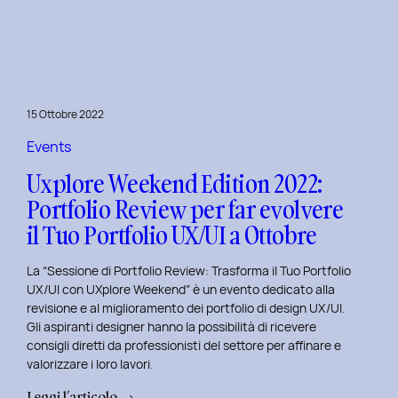
le
Figure
Coinvolte
e
l’Ecosistema
15 Ottobre 2022
di
un
Events
Servizio
Uxplore Weekend Edition 2022:
Portfolio Review per far evolvere
il Tuo Portfolio UX/UI a Ottobre
La “Sessione di Portfolio Review: Trasforma il Tuo Portfolio
UX/UI con UXplore Weekend” è un evento dedicato alla
revisione e al miglioramento dei portfolio di design UX/UI.
Gli aspiranti designer hanno la possibilità di ricevere
consigli diretti da professionisti del settore per affinare e
valorizzare i loro lavori.
:
Leggi l’articolo →