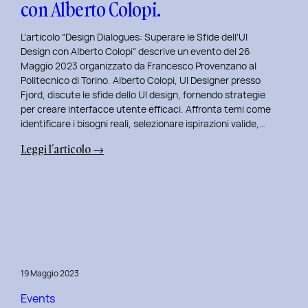
con Alberto Colopi.
L’articolo “Design Dialogues: Superare le Sfide dell’UI
Design con Alberto Colopi” descrive un evento del 26
Maggio 2023 organizzato da Francesco Provenzano al
Politecnico di Torino. Alberto Colopi, UI Designer presso
Fjord, discute le sfide dello UI design, fornendo strategie
per creare interfacce utente efficaci. Affronta temi come
identificare i bisogni reali, selezionare ispirazioni valide,…
:
Leggi l’articolo →
Design
Dialogues
2023
Day
9:
Superare
le
19 Maggio 2023
Sfide
dell’UI
Events