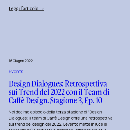
:
Leggi l’articolo →
Uxplore
Weekend
Edition
2022:
Portfolio
Review
per
16 Giugno 2022
trasformare
il
Events
Tuo
Design Dialogues: Retrospettiva
Portfolio
sui Trend del 2022 con il Team di
UX/UI
Caffè Design. Stagione 3, Ep. 10
a
Settembre
Nel decimo episodio della terza stagione di “Design
Dialogues”, il team di Caffè Design offre una retrospettiva
sui trend del design del 2022. L’evento mette in luce le