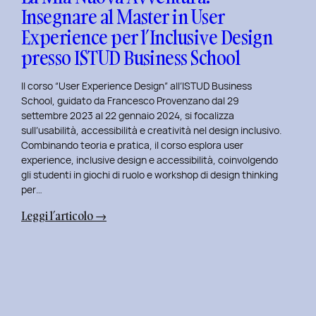
Insegnare al Master in User
in
Experience per l’Inclusive Design
User
Experience
presso ISTUD Business School
per
l’Inclusive
Il corso “User Experience Design” all’ISTUD Business
Design
School, guidato da Francesco Provenzano dal 29
settembre 2023 al 22 gennaio 2024, si focalizza
sull’usabilità, accessibilità e creatività nel design inclusivo.
Combinando teoria e pratica, il corso esplora user
experience, inclusive design e accessibilità, coinvolgendo
gli studenti in giochi di ruolo e workshop di design thinking
per…
:
Leggi l’articolo →
La
Mia
Nuova
Avventura:
Insegnare