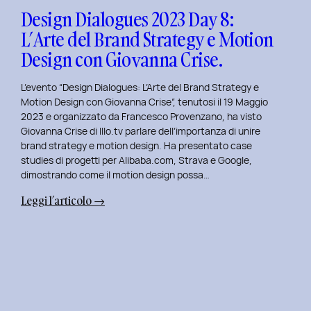
Design
Design Dialogues 2023 Day 8:
con
L’Arte del Brand Strategy e Motion
Alberto
Design con Giovanna Crise.
Colopi.
L’evento “Design Dialogues: L’Arte del Brand Strategy e
Motion Design con Giovanna Crise”, tenutosi il 19 Maggio
2023 e organizzato da Francesco Provenzano, ha visto
Giovanna Crise di Illo.tv parlare dell’importanza di unire
brand strategy e motion design. Ha presentato case
studies di progetti per Alibaba.com, Strava e Google,
dimostrando come il motion design possa…
:
Leggi l’articolo →
Design
Dialogues
2023
Day
8:
L’Arte