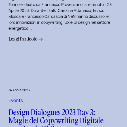
Serenis.
Torino e ideato da Francesco Provenzano, si è tenuto il 28
Aprile 2023. Durante il talk, Carolina Attanasio, Enrico
Mosca e Francesco Cardascia di NeN hanno discusso le
loro innovazioni in copywriting, UX e UI design nel settore
energetico.…
:
Leggi l’articolo →
Design
Dialogues
2023
Day
4:
Creatività
e
14 Aprile 2023
Innovazione
Digitale
Events
con
Design Dialogues 2023 Day 3:
il
Magie del Copywriting Digitale
Team