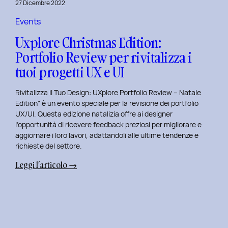
27 Dicembre 2022
di
Elisa
Events
Luisi
Uxplore Christmas Edition:
e
Portfolio Review per rivitalizza i
Enrica
tuoi progetti UX e UI
Falletti
sul
Rivitalizza il Tuo Design: UXplore Portfolio Review – Natale
Dating
Edition” è un evento speciale per la revisione dei portfolio
per
UX/UI. Questa edizione natalizia offre ai designer
Millennials
l’opportunità di ricevere feedback preziosi per migliorare e
e
aggiornare i loro lavori, adattandoli alle ultime tendenze e
Gen
richieste del settore.
Z
:
Leggi l’articolo →
Uxplore
Christmas
Edition:
Portfolio
Review