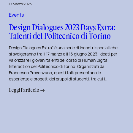
della
17 Marzo 2023
Prototipazione
UI
Events
con
Design Dialogues 2023 Days Extra:
Alisia
Talenti del Politecnico di Torino
Pellegrini.
Design Dialogues Extra” è una serie di incontri speciali che
si svolgeranno tra il 17 marzo e il 16 giugno 2023, ideati per
valorizzare i giovani talenti del corso di Human Digital
Interaction del Politecnico di Torino. Organizzati da
Francesco Provenzano, questi talk presentano le
esperienze e progetti dei gruppi di studenti, tra cui i…
:
Leggi l’articolo →
Design
Dialogues
2023
Days
Extra:
Talenti