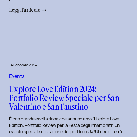
:
Leggi l’articolo →
Terza
Edizione
del
Corso
di
Design
per
14 Febbraio 2024
il
Retail
Events
Digitale
Uxplore Love Edition 2024:
al
Portfolio Review Speciale per San
Politecnico
Valentino e San Faustino
di
Torino
È con grande eccitazione che annunciamo “Uxplore Love
Edition: Portfolio Review per la Festa degli Innamorati”, un
evento speciale di revisione del portfolio UX/UI che si terrà