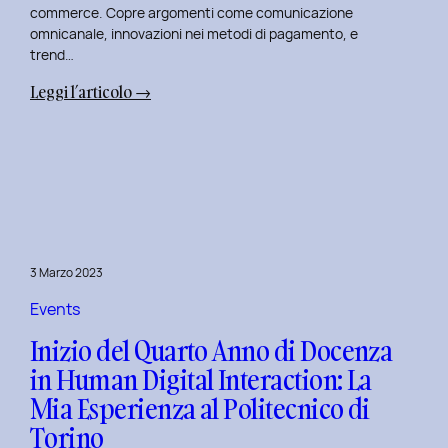
commerce. Copre argomenti come comunicazione
omnicanale, innovazioni nei metodi di pagamento, e
trend…
:
Leggi l’articolo →
Seconda
Edizione
del
Corso
di
Design
per
3 Marzo 2023
il
Retail
Events
Digitale
Inizio del Quarto Anno di Docenza
al
in Human Digital Interaction: La
Politecnico
Mia Esperienza al Politecnico di
di
Torino
Torino