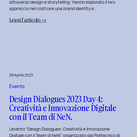
attraverso design e storytelling. Hanno esplorato il loro
approccio nel costruire una brand identity e…
:
Leggi l’articolo →
Design
Dialogues
2023
Day
5:
L’Innovazione
nel
28 Aprile 2023
Benessere
Mentale
Events
al
Design Dialogues 2023 Day 4:
Polito
Creatività e Innovazione Digitale
con
con il Team di NeN.
il
Team
L’evento “Design Dialogues: Creatività e Innovazione
di
Digitale con il Team di NeN”, organizzato dal Politecnico di