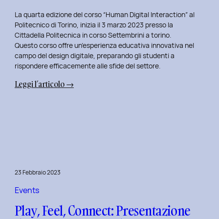
La quarta edizione del corso “Human Digital Interaction” al
Politecnico di Torino, inizia il 3 marzo 2023 presso la
Cittadella Politecnica in corso Settembrini a torino.
Questo corso offre un’esperienza educativa innovativa nel
campo del design digitale, preparando gli studenti a
rispondere efficacemente alle sfide del settore.
:
Leggi l’articolo →
Inizio
del
Quarto
Anno
di
Docenza
in
23 Febbraio 2023
Human
Digital
Events
Interaction:
Play, Feel, Connect: Presentazione
La