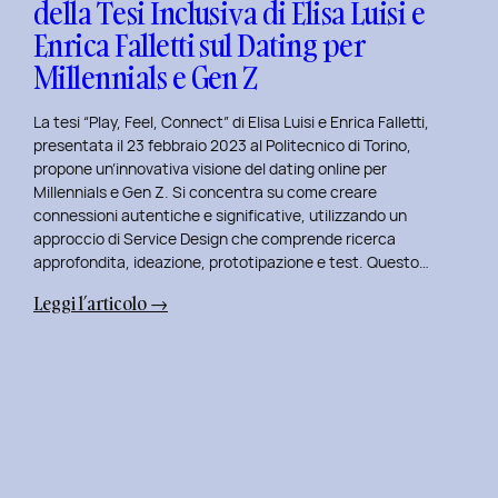
della Tesi Inclusiva di Elisa Luisi e
Mia
Enrica Falletti sul Dating per
Esperienza
al
Millennials e Gen Z
Politecnico
di
La tesi “Play, Feel, Connect” di Elisa Luisi e Enrica Falletti,
Torino
presentata il 23 febbraio 2023 al Politecnico di Torino,
propone un’innovativa visione del dating online per
Millennials e Gen Z. Si concentra su come creare
connessioni autentiche e significative, utilizzando un
approccio di Service Design che comprende ricerca
approfondita, ideazione, prototipazione e test. Questo…
:
Leggi l’articolo →
Play,
Feel,
Connect:
Presentazione
della
Tesi
Inclusiva