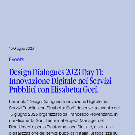
Presentazione
della
Tesi
‘Filò’
di
Virginia
Lugli:
16 Giugno 2023
Innovazione
e
Events
Sostenibilità
Design Dialogues 2023 Day 11:
nel
Innovazione Digitale nei Servizi
Fashion
Pubblici con Elisabetta Gori.
E-
commerce
L’articolo “Design Dialogues: Innovazione Digitale nei
al
Servizi Pubblici con Elisabetta Gori” descrive un evento del
Politecnico
16 giugno 2023 organizzato da Francesco Provenzano, in
di
cui Elisabetta Gori, Technical Project Manager del
Torino
Dipartimento per la Trasformazione Digitale, discute la
digitalizzazione dei servizi pubblici in Italia. Si focalizza sul