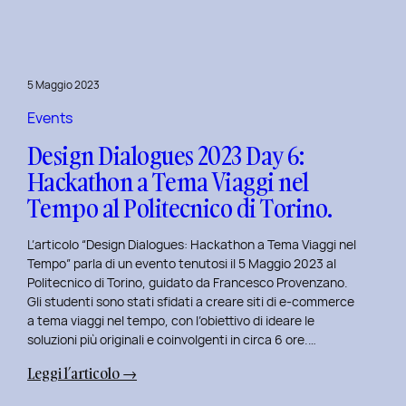
Day
7:
Viaggio
nel
5 Maggio 2023
Design
Immersivo
Events
con
Design Dialogues 2023 Day 6:
Christian
Hackathon a Tema Viaggi nel
Colonna.
Tempo al Politecnico di Torino.
L’articolo “Design Dialogues: Hackathon a Tema Viaggi nel
Tempo” parla di un evento tenutosi il 5 Maggio 2023 al
Politecnico di Torino, guidato da Francesco Provenzano.
Gli studenti sono stati sfidati a creare siti di e-commerce
a tema viaggi nel tempo, con l’obiettivo di ideare le
soluzioni più originali e coinvolgenti in circa 6 ore.…
:
Leggi l’articolo →
Design