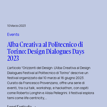
Day
1:
Le
Frontiere
10 Marzo 2023
della
Life
Events
Centricity
Alba Creativa al Politecnico di
con
Torino: Design Dialogues Days
Roberto
2023
Longhin.
L’articolo “Orizzonti del Design: L’Alba Creativa al Design
Dialogues Festival al Politecnico di Torino” descrive un
festival organizzato dal 10 marzo al 16 giugno 2023.
Curato da Francesco Provenzano, offre una serie di
eventi, tra cui talk, workshop, e hackathon, con ospiti
come Roberto Longhin e Alisia Pellegrini. Il festival esplora
temi come life centricity,…
:
Leggi l’articolo →