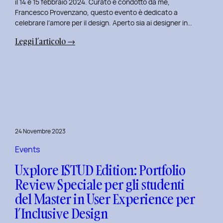
il 14 e 15 febbraio 2024. Curato e condotto da me,
Francesco Provenzano, questo evento è dedicato a
celebrare l’amore per il design. Aperto sia ai designer in…
:
Leggi l’articolo →
Uxplore
Love
Edition
2024:
Portfolio
Review
Speciale
24 Novembre 2023
per
San
Events
Valentino
Uxplore ISTUD Edition: Portfolio
e
Review Speciale per gli studenti
San
del Master in User Experience per
Faustino
l’Inclusive Design