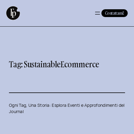
Vai
al
Contattami!
contenuto
Tag:
SustainableEcommerce
Ogni Tag, Una Storia: Esplora Eventi e Approfondimenti del
Journal