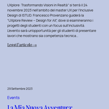
UXplore: Trasformando Visioni in Realtà” si terrà il 24
novembre 2023 nell’ambito del master UX per l’Inclusive
Design di ISTUD. Francesco Provenzano guiderà la
“UXplore Review – Design for All”, dove si esamineranno i
progetti degli studenti con un focus sull’inclusività.
L’evento sarà un’opportunità per gli studenti di presentare
lavori che mostrano sia competenza tecnica…
:
Leggi l’articolo →
Uxplore
ISTUD
Edition:
Portfolio
Review
Speciale
per
29 Settembre 2023
gli
studenti
Events
del
La Mia Nuova Avventura:
Master