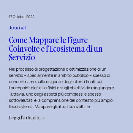
per
rivitalizza
17 Ottobre 2022
i
tuoi
Journal
progetti
Come Mappare le Figure
UX
Coinvolte e l’Ecosistema di un
e
Servizio
UI
Nel processo di progettazione o ottimizzazione di un
servizio – specialmente in ambito pubblico – spesso ci
concentriamo sulle esigenze degli utenti finali, sui
touchpoint digitali o fisici e sugli obiettivi da raggiungere.
Tuttavia, uno degli aspetti più complessi e spesso
sottovalutati è la comprensione del contesto più ampio:
l’ecosistema. Mappare gli attori coinvolti, le…
:
Leggi l’articolo →
Come
Mappare