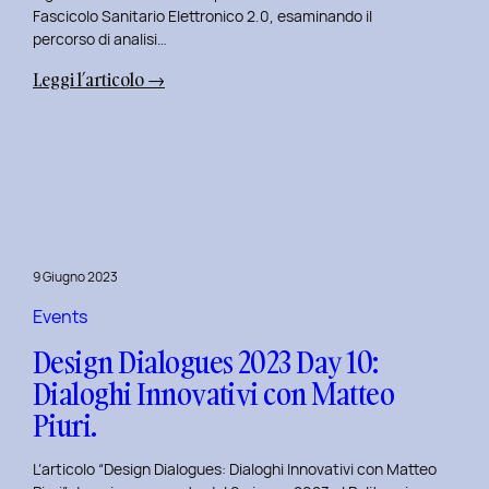
Fascicolo Sanitario Elettronico 2.0, esaminando il
percorso di analisi…
:
Leggi l’articolo →
Design
Dialogues
2023
Day
11:
Innovazione
Digitale
9 Giugno 2023
nei
Servizi
Events
Pubblici
Design Dialogues 2023 Day 10:
con
Dialoghi Innovativi con Matteo
Elisabetta
Piuri.
Gori.
L’articolo “Design Dialogues: Dialoghi Innovativi con Matteo