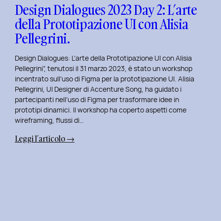
con
Design Dialogues 2023 Day 2: L’arte
Orsola
della Prototipazione UI con Alisia
Di
Pellegrini.
Donato.
Design Dialogues: L’arte della Prototipazione UI con Alisia
Pellegrini”, tenutosi il 31 marzo 2023, è stato un workshop
incentrato sull’uso di Figma per la prototipazione UI. Alisia
Pellegrini, UI Designer di Accenture Song, ha guidato i
partecipanti nell’uso di Figma per trasformare idee in
prototipi dinamici. Il workshop ha coperto aspetti come
wireframing, flussi di…
:
Leggi l’articolo →
Design
Dialogues
2023
Day
2:
L’arte