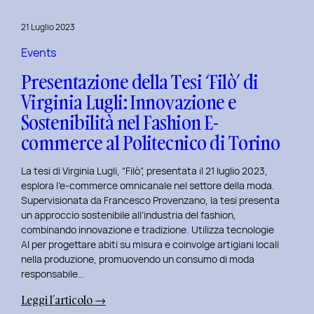
al
Master
21 Luglio 2023
in
User
Events
Experience
Presentazione della Tesi ‘Filò’ di
per
Virginia Lugli: Innovazione e
l’Inclusive
Sostenibilità nel Fashion E-
Design
presso
commerce al Politecnico di Torino
ISTUD
Business
La tesi di Virginia Lugli, “Filò”, presentata il 21 luglio 2023,
School
esplora l’e-commerce omnicanale nel settore della moda.
Supervisionata da Francesco Provenzano, la tesi presenta
un approccio sostenibile all’industria del fashion,
combinando innovazione e tradizione. Utilizza tecnologie
AI per progettare abiti su misura e coinvolge artigiani locali
nella produzione, promuovendo un consumo di moda
responsabile…
:
Leggi l’articolo →