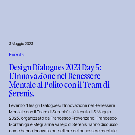
Dialogues
2023
Day
6:
Hackathon
a
3 Maggio 2023
Tema
Viaggi
Events
nel
Design Dialogues 2023 Day 5:
Tempo
L’Innovazione nel Benessere
al
Mentale al Polito con il Team di
Politecnico
di
Serenis.
Torino.
L’evento “Design Dialogues: L’Innovazione nel Benessere
Mentale con il Team di Serenis” si è tenuto il 3 Maggio
2023, organizzato da Francesco Provenzano. Francesco
Morzaniga e Megrianne Vallejo di Serenis hanno discusso
come hanno innovato nel settore del benessere mentale