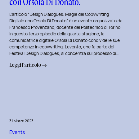
con Orsola Di Donato.
di
NeN.
L’articolo “Design Dialogues: Magie del Copywriting
Digitale con Orsola Di Donato” è un evento organizzato da
Francesco Provenzano, docente del Politecnico di Torino.
In questo terzo episodio della quarta stagione, la
comunicatrice digitale Orsola Di Donato condivide le sue
competenze in copywriting. L’evento, che fa parte del
Festival Design Dialogues, si concentra sul processo di…
:
Leggi l’articolo →
Design
Dialogues
2023
Day
3:
Magie
del
31 Marzo 2023
Copywriting
Digitale
Events