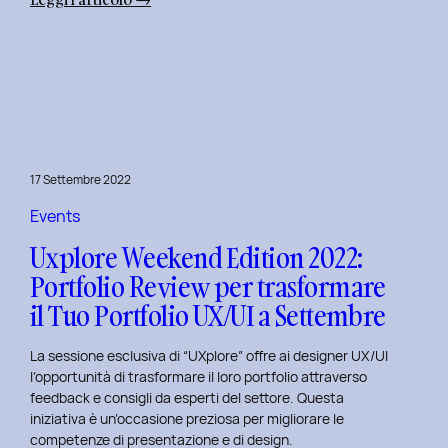
Uxplore
Weekend
Edition
2022:
Portfolio
Review
per
17 Settembre 2022
far
evolvere
Events
il
Uxplore Weekend Edition 2022:
Tuo
Portfolio Review per trasformare
Portfolio
il Tuo Portfolio UX/UI a Settembre
UX/UI
a
La sessione esclusiva di “UXplore” offre ai designer UX/UI
Ottobre
l’opportunità di trasformare il loro portfolio attraverso
feedback e consigli da esperti del settore. Questa
iniziativa è un’occasione preziosa per migliorare le
competenze di presentazione e di design.