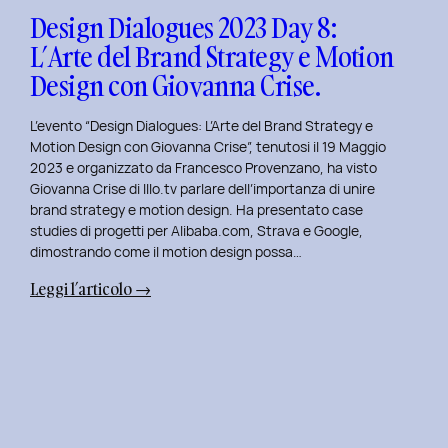
Design
Design Dialogues 2023 Day 8:
con
L’Arte del Brand Strategy e Motion
Alberto
Design con Giovanna Crise.
Colopi.
L’evento “Design Dialogues: L’Arte del Brand Strategy e
Motion Design con Giovanna Crise”, tenutosi il 19 Maggio
2023 e organizzato da Francesco Provenzano, ha visto
Giovanna Crise di Illo.tv parlare dell’importanza di unire
brand strategy e motion design. Ha presentato case
studies di progetti per Alibaba.com, Strava e Google,
dimostrando come il motion design possa…
:
Leggi l’articolo →
Design
Dialogues
2023
Day
8:
L’Arte