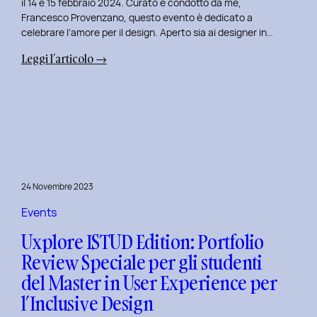
il 14 e 15 febbraio 2024. Curato e condotto da me,
Francesco Provenzano, questo evento è dedicato a
celebrare l’amore per il design. Aperto sia ai designer in…
:
Leggi l’articolo →
Uxplore
Love
Edition
2024:
Portfolio
Review
Speciale
24 Novembre 2023
per
San
Events
Valentino
Uxplore ISTUD Edition: Portfolio
e
Review Speciale per gli studenti
San
del Master in User Experience per
Faustino
l’Inclusive Design