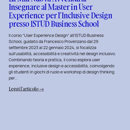
Insegnare al Master in User
in
Experience per l’Inclusive Design
User
Experience
presso ISTUD Business School
per
l’Inclusive
Il corso “User Experience Design” all’ISTUD Business
Design
School, guidato da Francesco Provenzano dal 29
settembre 2023 al 22 gennaio 2024, si focalizza
sull’usabilità, accessibilità e creatività nel design inclusivo.
Combinando teoria e pratica, il corso esplora user
experience, inclusive design e accessibilità, coinvolgendo
gli studenti in giochi di ruolo e workshop di design thinking
per…
:
Leggi l’articolo →
La
Mia
Nuova
Avventura:
Insegnare