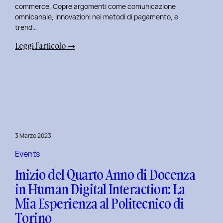
commerce. Copre argomenti come comunicazione
omnicanale, innovazioni nei metodi di pagamento, e
trend…
:
Leggi l’articolo →
Seconda
Edizione
del
Corso
di
Design
per
3 Marzo 2023
il
Retail
Events
Digitale
Inizio del Quarto Anno di Docenza
al
in Human Digital Interaction: La
Politecnico
Mia Esperienza al Politecnico di
di
Torino
Torino