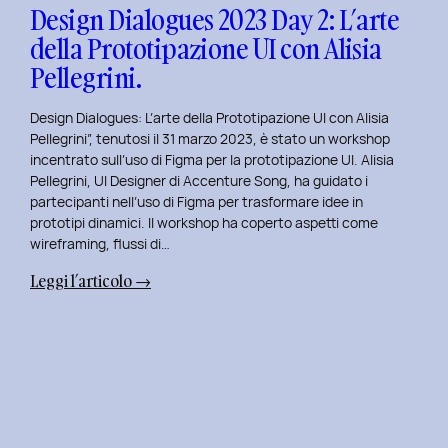
con
Design Dialogues 2023 Day 2: L’arte
Orsola
della Prototipazione UI con Alisia
Di
Pellegrini.
Donato.
Design Dialogues: L’arte della Prototipazione UI con Alisia
Pellegrini”, tenutosi il 31 marzo 2023, è stato un workshop
incentrato sull’uso di Figma per la prototipazione UI. Alisia
Pellegrini, UI Designer di Accenture Song, ha guidato i
partecipanti nell’uso di Figma per trasformare idee in
prototipi dinamici. Il workshop ha coperto aspetti come
wireframing, flussi di…
:
Leggi l’articolo →
Design
Dialogues
2023
Day
2:
L’arte