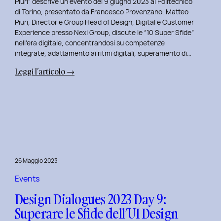
Piuri” descrive un evento del 9 giugno 2023 al Politecnico
di Torino, presentato da Francesco Provenzano. Matteo
Piuri, Director e Group Head of Design, Digital e Customer
Experience presso Nexi Group, discute le “10 Super Sfide”
nell’era digitale, concentrandosi su competenze
integrate, adattamento ai ritmi digitali, superamento di…
:
Leggi l’articolo →
Design
Dialogues
2023
Day
10:
Dialoghi
Innovativi
26 Maggio 2023
con
Matteo
Events
Piuri.
Design Dialogues 2023 Day 9:
Superare le Sfide dell’UI Design