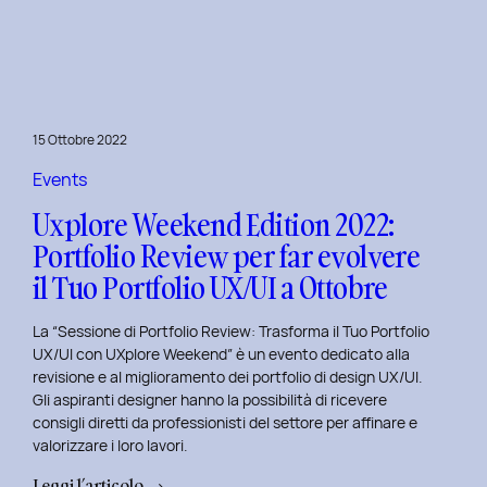
le
Figure
Coinvolte
e
l’Ecosistema
15 Ottobre 2022
di
un
Events
Servizio
Uxplore Weekend Edition 2022:
Portfolio Review per far evolvere
il Tuo Portfolio UX/UI a Ottobre
La “Sessione di Portfolio Review: Trasforma il Tuo Portfolio
UX/UI con UXplore Weekend” è un evento dedicato alla
revisione e al miglioramento dei portfolio di design UX/UI.
Gli aspiranti designer hanno la possibilità di ricevere
consigli diretti da professionisti del settore per affinare e
valorizzare i loro lavori.
:
Leggi l’articolo →