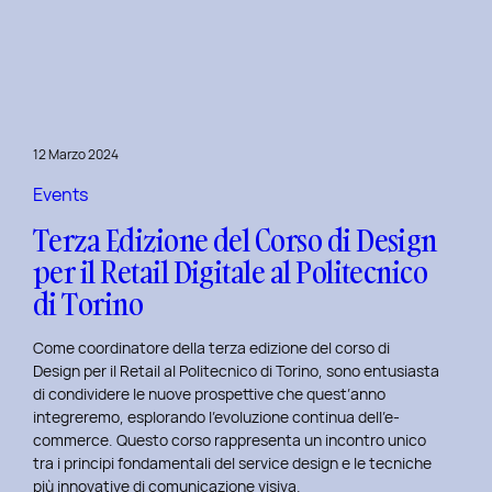
è
l’inclusive
design?
Quale
differenza
c’è
12 Marzo 2024
tra
Inclusive
Events
design
Terza Edizione del Corso di Design
e
per il Retail Digitale al Politecnico
Accessibility.
di Torino
Come coordinatore della terza edizione del corso di
Design per il Retail al Politecnico di Torino, sono entusiasta
di condividere le nuove prospettive che quest’anno
integreremo, esplorando l’evoluzione continua dell’e-
commerce. Questo corso rappresenta un incontro unico
tra i principi fondamentali del service design e le tecniche
più innovative di comunicazione visiva.