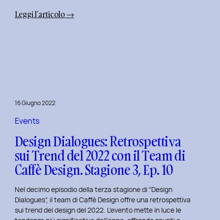
:
Leggi l’articolo →
Uxplore
Weekend
Edition
2022:
Portfolio
Review
per
16 Giugno 2022
trasformare
il
Events
Tuo
Design Dialogues: Retrospettiva
Portfolio
sui Trend del 2022 con il Team di
UX/UI
Caffè Design. Stagione 3, Ep. 10
a
Settembre
Nel decimo episodio della terza stagione di “Design
Dialogues”, il team di Caffè Design offre una retrospettiva
sui trend del design del 2022. L’evento mette in luce le