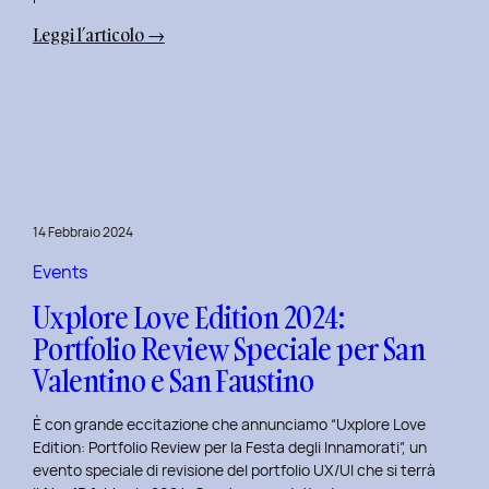
:
Leggi l’articolo →
Terza
Edizione
del
Corso
di
Design
per
14 Febbraio 2024
il
Retail
Events
Digitale
Uxplore Love Edition 2024:
al
Portfolio Review Speciale per San
Politecnico
Valentino e San Faustino
di
Torino
È con grande eccitazione che annunciamo “Uxplore Love
Edition: Portfolio Review per la Festa degli Innamorati”, un
evento speciale di revisione del portfolio UX/UI che si terrà