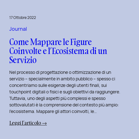
per
rivitalizza
17 Ottobre 2022
i
tuoi
Journal
progetti
Come Mappare le Figure
UX
Coinvolte e l’Ecosistema di un
e
Servizio
UI
Nel processo di progettazione o ottimizzazione di un
servizio – specialmente in ambito pubblico – spesso ci
concentriamo sulle esigenze degli utenti finali, sui
touchpoint digitali o fisici e sugli obiettivi da raggiungere.
Tuttavia, uno degli aspetti più complessi e spesso
sottovalutati è la comprensione del contesto più ampio:
l’ecosistema. Mappare gli attori coinvolti, le…
:
Leggi l’articolo →
Come
Mappare