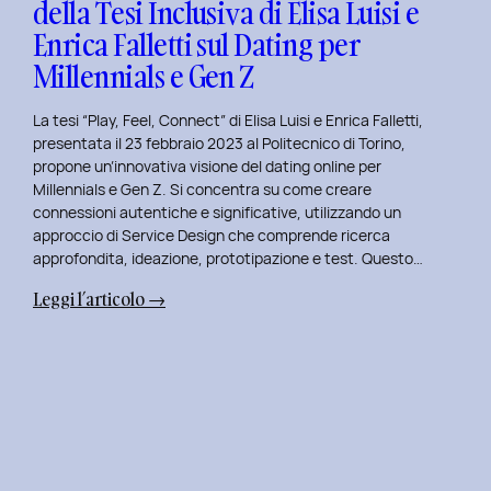
della Tesi Inclusiva di Elisa Luisi e
Mia
Enrica Falletti sul Dating per
Esperienza
al
Millennials e Gen Z
Politecnico
di
La tesi “Play, Feel, Connect” di Elisa Luisi e Enrica Falletti,
Torino
presentata il 23 febbraio 2023 al Politecnico di Torino,
propone un’innovativa visione del dating online per
Millennials e Gen Z. Si concentra su come creare
connessioni autentiche e significative, utilizzando un
approccio di Service Design che comprende ricerca
approfondita, ideazione, prototipazione e test. Questo…
:
Leggi l’articolo →
Play,
Feel,
Connect:
Presentazione
della
Tesi
Inclusiva