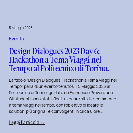
Day
7:
Viaggio
nel
5 Maggio 2023
Design
Immersivo
Events
con
Design Dialogues 2023 Day 6:
Christian
Hackathon a Tema Viaggi nel
Colonna.
Tempo al Politecnico di Torino.
L’articolo “Design Dialogues: Hackathon a Tema Viaggi nel
Tempo” parla di un evento tenutosi il 5 Maggio 2023 al
Politecnico di Torino, guidato da Francesco Provenzano.
Gli studenti sono stati sfidati a creare siti di e-commerce
a tema viaggi nel tempo, con l’obiettivo di ideare le
soluzioni più originali e coinvolgenti in circa 6 ore.…
:
Leggi l’articolo →
Design