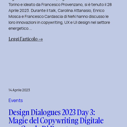
Serenis.
Torino e ideato da Francesco Provenzano, si è tenuto il 28
Aprile 2023. Durante il talk, Carolina Attanasio, Enrico
Mosca e Francesco Cardascia di NeN hanno discusso le
loro innovazioni in copywriting, UX e UI design nel settore
energetico.…
:
Leggi l’articolo →
Design
Dialogues
2023
Day
4:
Creatività
e
14 Aprile 2023
Innovazione
Digitale
Events
con
Design Dialogues 2023 Day 3:
il
Magie del Copywriting Digitale
Team