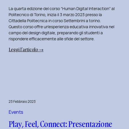
La quarta edizione del corso “Human Digital Interaction” al
Politecnico di Torino, inizia il 3 marzo 2023 presso la
Cittadella Politecnica in corso Settembrini a torino.
Questo corso offre un’esperienza educativa innovativa nel
campo del design digitale, preparando gli studenti a
rispondere efficacemente alle sfide del settore.
:
Leggi l’articolo →
Inizio
del
Quarto
Anno
di
Docenza
in
23 Febbraio 2023
Human
Digital
Events
Interaction:
Play, Feel, Connect: Presentazione
La