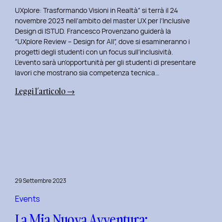
UXplore: Trasformando Visioni in Realtà” si terrà il 24
novembre 2023 nell’ambito del master UX per l’Inclusive
Design di ISTUD. Francesco Provenzano guiderà la
“UXplore Review – Design for All”, dove si esamineranno i
progetti degli studenti con un focus sull’inclusività.
L’evento sarà un’opportunità per gli studenti di presentare
lavori che mostrano sia competenza tecnica…
:
Leggi l’articolo →
Uxplore
ISTUD
Edition:
Portfolio
Review
Speciale
per
29 Settembre 2023
gli
studenti
Events
del
La Mia Nuova Avventura:
Master