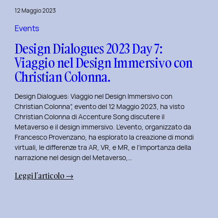
del
12 Maggio 2023
Brand
Strategy
Events
e
Design Dialogues 2023 Day 7:
Motion
Viaggio nel Design Immersivo con
Design
Christian Colonna.
con
Giovanna
Design Dialogues: Viaggio nel Design Immersivo con
Crise.
Christian Colonna”, evento del 12 Maggio 2023, ha visto
Christian Colonna di Accenture Song discutere il
Metaverso e il design immersivo. L’evento, organizzato da
Francesco Provenzano, ha esplorato la creazione di mondi
virtuali, le differenze tra AR, VR, e MR, e l’importanza della
narrazione nel design del Metaverso,…
:
Leggi l’articolo →
Design
Dialogues
2023