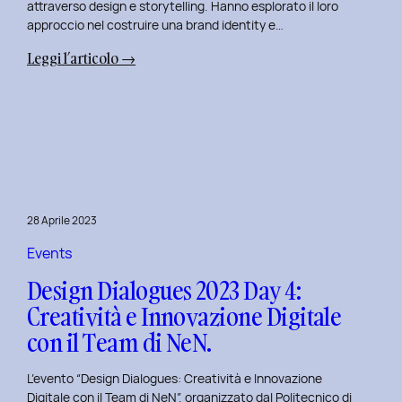
attraverso design e storytelling. Hanno esplorato il loro
approccio nel costruire una brand identity e…
:
Leggi l’articolo →
Design
Dialogues
2023
Day
5:
L’Innovazione
nel
28 Aprile 2023
Benessere
Mentale
Events
al
Design Dialogues 2023 Day 4:
Polito
Creatività e Innovazione Digitale
con
con il Team di NeN.
il
Team
L’evento “Design Dialogues: Creatività e Innovazione
di
Digitale con il Team di NeN”, organizzato dal Politecnico di