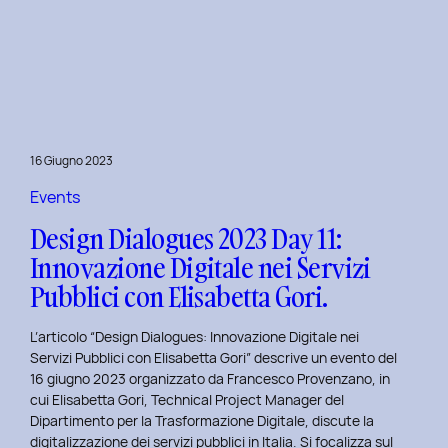
Presentazione
della
Tesi
‘Filò’
di
Virginia
Lugli:
16 Giugno 2023
Innovazione
e
Events
Sostenibilità
Design Dialogues 2023 Day 11:
nel
Innovazione Digitale nei Servizi
Fashion
Pubblici con Elisabetta Gori.
E-
commerce
L’articolo “Design Dialogues: Innovazione Digitale nei
al
Servizi Pubblici con Elisabetta Gori” descrive un evento del
Politecnico
16 giugno 2023 organizzato da Francesco Provenzano, in
di
cui Elisabetta Gori, Technical Project Manager del
Torino
Dipartimento per la Trasformazione Digitale, discute la
digitalizzazione dei servizi pubblici in Italia. Si focalizza sul