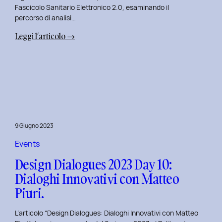
Fascicolo Sanitario Elettronico 2.0, esaminando il
percorso di analisi…
:
Leggi l’articolo →
Design
Dialogues
2023
Day
11:
Innovazione
Digitale
9 Giugno 2023
nei
Servizi
Events
Pubblici
Design Dialogues 2023 Day 10:
con
Dialoghi Innovativi con Matteo
Elisabetta
Piuri.
Gori.
L’articolo “Design Dialogues: Dialoghi Innovativi con Matteo