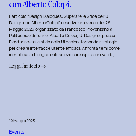
con Alberto Colopi.
L’articolo “Design Dialogues: Superare le Sfide dell’UI
Design con Alberto Colopi” descrive un evento del 26
Maggio 2023 organizzato da Francesco Provenzano al
Politecnico di Torino. Alberto Colopi, UI Designer presso
Fjord, discute le sfide dello UI design, fornendo strategie
per creare interfacce utente efficaci. Affronta temi come
identificare i bisogni reali, selezionare ispirazioni valide,…
:
Leggi l’articolo →
Design
Dialogues
2023
Day
9:
Superare
le
19 Maggio 2023
Sfide
dell’UI
Events