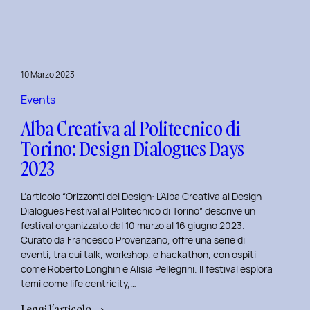
Day
1:
Le
Frontiere
10 Marzo 2023
della
Life
Events
Centricity
Alba Creativa al Politecnico di
con
Torino: Design Dialogues Days
Roberto
2023
Longhin.
L’articolo “Orizzonti del Design: L’Alba Creativa al Design
Dialogues Festival al Politecnico di Torino” descrive un
festival organizzato dal 10 marzo al 16 giugno 2023.
Curato da Francesco Provenzano, offre una serie di
eventi, tra cui talk, workshop, e hackathon, con ospiti
come Roberto Longhin e Alisia Pellegrini. Il festival esplora
temi come life centricity,…
:
Leggi l’articolo →