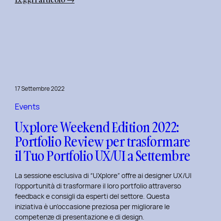
Uxplore
Weekend
Edition
2022:
Portfolio
Review
per
17 Settembre 2022
far
evolvere
Events
il
Uxplore Weekend Edition 2022:
Tuo
Portfolio Review per trasformare
Portfolio
il Tuo Portfolio UX/UI a Settembre
UX/UI
a
La sessione esclusiva di “UXplore” offre ai designer UX/UI
Ottobre
l’opportunità di trasformare il loro portfolio attraverso
feedback e consigli da esperti del settore. Questa
iniziativa è un’occasione preziosa per migliorare le
competenze di presentazione e di design.