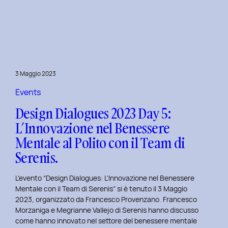
Dialogues
2023
Day
6:
Hackathon
a
3 Maggio 2023
Tema
Viaggi
Events
nel
Design Dialogues 2023 Day 5:
Tempo
L’Innovazione nel Benessere
al
Mentale al Polito con il Team di
Politecnico
di
Serenis.
Torino.
L’evento “Design Dialogues: L’Innovazione nel Benessere
Mentale con il Team di Serenis” si è tenuto il 3 Maggio
2023, organizzato da Francesco Provenzano. Francesco
Morzaniga e Megrianne Vallejo di Serenis hanno discusso
come hanno innovato nel settore del benessere mentale