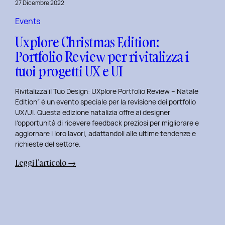
27 Dicembre 2022
di
Elisa
Events
Luisi
Uxplore Christmas Edition:
e
Portfolio Review per rivitalizza i
Enrica
tuoi progetti UX e UI
Falletti
sul
Rivitalizza il Tuo Design: UXplore Portfolio Review – Natale
Dating
Edition” è un evento speciale per la revisione dei portfolio
per
UX/UI. Questa edizione natalizia offre ai designer
Millennials
l’opportunità di ricevere feedback preziosi per migliorare e
e
aggiornare i loro lavori, adattandoli alle ultime tendenze e
Gen
richieste del settore.
Z
:
Leggi l’articolo →
Uxplore
Christmas
Edition:
Portfolio
Review