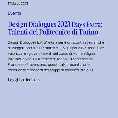
della
17 Marzo 2023
Prototipazione
UI
Events
con
Design Dialogues 2023 Days Extra:
Alisia
Talenti del Politecnico di Torino
Pellegrini.
Design Dialogues Extra” è una serie di incontri speciali che
si svolgeranno tra il 17 marzo e il 16 giugno 2023, ideati per
valorizzare i giovani talenti del corso di Human Digital
Interaction del Politecnico di Torino. Organizzati da
Francesco Provenzano, questi talk presentano le
esperienze e progetti dei gruppi di studenti, tra cui i…
:
Leggi l’articolo →
Design
Dialogues
2023
Days
Extra:
Talenti