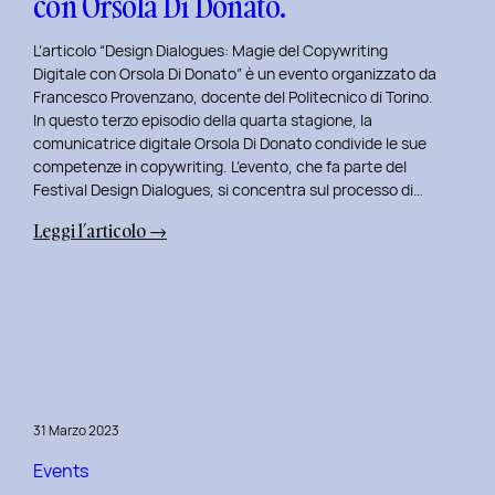
con Orsola Di Donato.
di
NeN.
L’articolo “Design Dialogues: Magie del Copywriting
Digitale con Orsola Di Donato” è un evento organizzato da
Francesco Provenzano, docente del Politecnico di Torino.
In questo terzo episodio della quarta stagione, la
comunicatrice digitale Orsola Di Donato condivide le sue
competenze in copywriting. L’evento, che fa parte del
Festival Design Dialogues, si concentra sul processo di…
:
Leggi l’articolo →
Design
Dialogues
2023
Day
3:
Magie
del
31 Marzo 2023
Copywriting
Digitale
Events