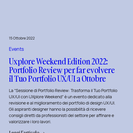
le
Figure
Coinvolte
e
l’Ecosistema
15 Ottobre 2022
di
un
Events
Servizio
Uxplore Weekend Edition 2022:
Portfolio Review per far evolvere
il Tuo Portfolio UX/UI a Ottobre
La “Sessione di Portfolio Review: Trasforma il Tuo Portfolio
UX/UI con UXplore Weekend” è un evento dedicato alla
revisione e al miglioramento dei portfolio di design UX/UI.
Gli aspiranti designer hanno la possibilità di ricevere
consigli diretti da professionisti del settore per affinare e
valorizzare i loro lavori.
:
Leggi l’articolo →