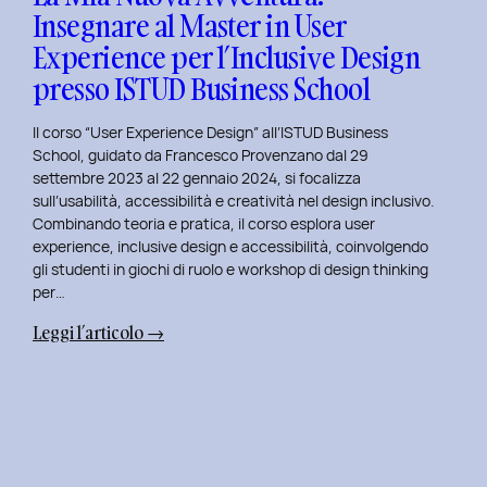
Insegnare al Master in User
in
Experience per l’Inclusive Design
User
Experience
presso ISTUD Business School
per
l’Inclusive
Il corso “User Experience Design” all’ISTUD Business
Design
School, guidato da Francesco Provenzano dal 29
settembre 2023 al 22 gennaio 2024, si focalizza
sull’usabilità, accessibilità e creatività nel design inclusivo.
Combinando teoria e pratica, il corso esplora user
experience, inclusive design e accessibilità, coinvolgendo
gli studenti in giochi di ruolo e workshop di design thinking
per…
:
Leggi l’articolo →
La
Mia
Nuova
Avventura:
Insegnare