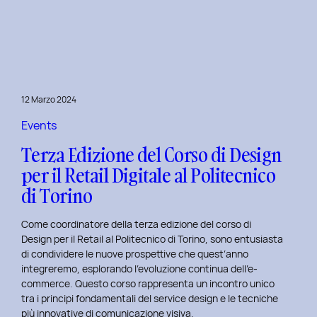
è
l’inclusive
design?
Quale
differenza
c’è
12 Marzo 2024
tra
Inclusive
Events
design
Terza Edizione del Corso di Design
e
per il Retail Digitale al Politecnico
Accessibility.
di Torino
Come coordinatore della terza edizione del corso di
Design per il Retail al Politecnico di Torino, sono entusiasta
di condividere le nuove prospettive che quest’anno
integreremo, esplorando l’evoluzione continua dell’e-
commerce. Questo corso rappresenta un incontro unico
tra i principi fondamentali del service design e le tecniche
più innovative di comunicazione visiva.