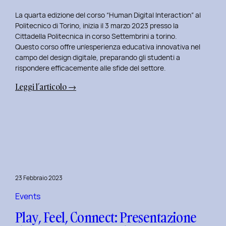
La quarta edizione del corso “Human Digital Interaction” al
Politecnico di Torino, inizia il 3 marzo 2023 presso la
Cittadella Politecnica in corso Settembrini a torino.
Questo corso offre un’esperienza educativa innovativa nel
campo del design digitale, preparando gli studenti a
rispondere efficacemente alle sfide del settore.
:
Leggi l’articolo →
Inizio
del
Quarto
Anno
di
Docenza
in
23 Febbraio 2023
Human
Digital
Events
Interaction:
Play, Feel, Connect: Presentazione
La