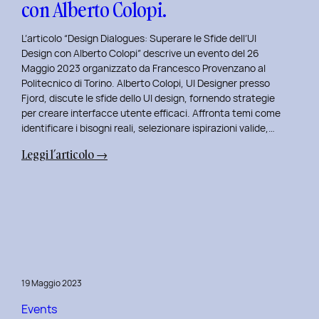
con Alberto Colopi.
L’articolo “Design Dialogues: Superare le Sfide dell’UI
Design con Alberto Colopi” descrive un evento del 26
Maggio 2023 organizzato da Francesco Provenzano al
Politecnico di Torino. Alberto Colopi, UI Designer presso
Fjord, discute le sfide dello UI design, fornendo strategie
per creare interfacce utente efficaci. Affronta temi come
identificare i bisogni reali, selezionare ispirazioni valide,…
:
Leggi l’articolo →
Design
Dialogues
2023
Day
9:
Superare
le
19 Maggio 2023
Sfide
dell’UI
Events