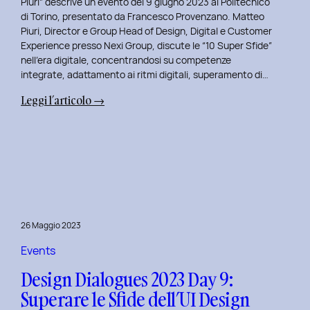
Piuri” descrive un evento del 9 giugno 2023 al Politecnico
di Torino, presentato da Francesco Provenzano. Matteo
Piuri, Director e Group Head of Design, Digital e Customer
Experience presso Nexi Group, discute le “10 Super Sfide”
nell’era digitale, concentrandosi su competenze
integrate, adattamento ai ritmi digitali, superamento di…
:
Leggi l’articolo →
Design
Dialogues
2023
Day
10:
Dialoghi
Innovativi
26 Maggio 2023
con
Matteo
Events
Piuri.
Design Dialogues 2023 Day 9:
Superare le Sfide dell’UI Design