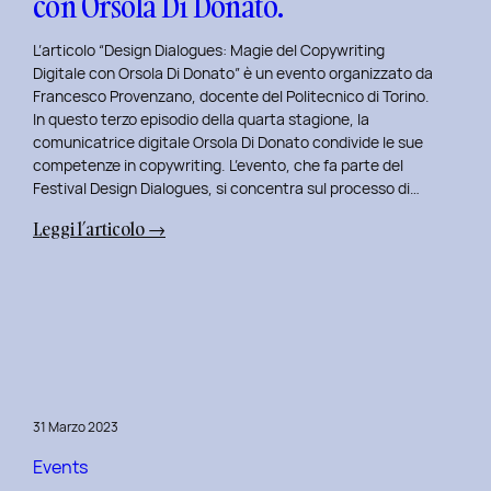
con Orsola Di Donato.
di
NeN.
L’articolo “Design Dialogues: Magie del Copywriting
Digitale con Orsola Di Donato” è un evento organizzato da
Francesco Provenzano, docente del Politecnico di Torino.
In questo terzo episodio della quarta stagione, la
comunicatrice digitale Orsola Di Donato condivide le sue
competenze in copywriting. L’evento, che fa parte del
Festival Design Dialogues, si concentra sul processo di…
:
Leggi l’articolo →
Design
Dialogues
2023
Day
3:
Magie
del
31 Marzo 2023
Copywriting
Digitale
Events