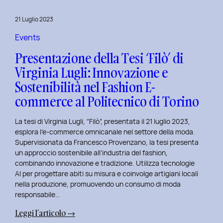
al
Master
21 Luglio 2023
in
User
Events
Experience
Presentazione della Tesi ‘Filò’ di
per
Virginia Lugli: Innovazione e
l’Inclusive
Sostenibilità nel Fashion E-
Design
presso
commerce al Politecnico di Torino
ISTUD
Business
La tesi di Virginia Lugli, “Filò”, presentata il 21 luglio 2023,
School
esplora l’e-commerce omnicanale nel settore della moda.
Supervisionata da Francesco Provenzano, la tesi presenta
un approccio sostenibile all’industria del fashion,
combinando innovazione e tradizione. Utilizza tecnologie
AI per progettare abiti su misura e coinvolge artigiani locali
nella produzione, promuovendo un consumo di moda
responsabile…
:
Leggi l’articolo →