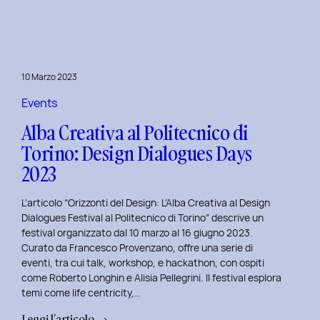
Day
1:
Le
Frontiere
10 Marzo 2023
della
Life
Events
Centricity
Alba Creativa al Politecnico di
con
Torino: Design Dialogues Days
Roberto
2023
Longhin.
L’articolo “Orizzonti del Design: L’Alba Creativa al Design
Dialogues Festival al Politecnico di Torino” descrive un
festival organizzato dal 10 marzo al 16 giugno 2023.
Curato da Francesco Provenzano, offre una serie di
eventi, tra cui talk, workshop, e hackathon, con ospiti
come Roberto Longhin e Alisia Pellegrini. Il festival esplora
temi come life centricity,…
:
Leggi l’articolo →