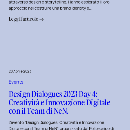
attraverso design e storytelling. Hanno esplorato il loro
approccio nel costruire una brand identity e…
:
Leggi l’articolo →
Design
Dialogues
2023
Day
5:
L’Innovazione
nel
28 Aprile 2023
Benessere
Mentale
Events
al
Design Dialogues 2023 Day 4:
Polito
Creatività e Innovazione Digitale
con
con il Team di NeN.
il
Team
L’evento “Design Dialogues: Creatività e Innovazione
di
Digitale con il Team di NeN”, organizzato dal Politecnico di