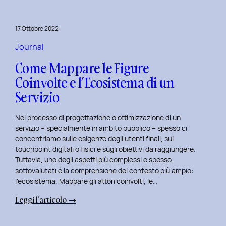
per
rivitalizza
17 Ottobre 2022
i
tuoi
Journal
progetti
Come Mappare le Figure
UX
Coinvolte e l’Ecosistema di un
e
Servizio
UI
Nel processo di progettazione o ottimizzazione di un
servizio – specialmente in ambito pubblico – spesso ci
concentriamo sulle esigenze degli utenti finali, sui
touchpoint digitali o fisici e sugli obiettivi da raggiungere.
Tuttavia, uno degli aspetti più complessi e spesso
sottovalutati è la comprensione del contesto più ampio:
l’ecosistema. Mappare gli attori coinvolti, le…
:
Leggi l’articolo →
Come
Mappare