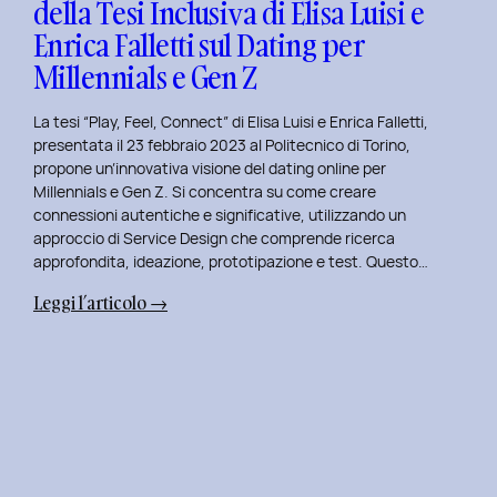
della Tesi Inclusiva di Elisa Luisi e
Mia
Enrica Falletti sul Dating per
Esperienza
al
Millennials e Gen Z
Politecnico
di
La tesi “Play, Feel, Connect” di Elisa Luisi e Enrica Falletti,
Torino
presentata il 23 febbraio 2023 al Politecnico di Torino,
propone un’innovativa visione del dating online per
Millennials e Gen Z. Si concentra su come creare
connessioni autentiche e significative, utilizzando un
approccio di Service Design che comprende ricerca
approfondita, ideazione, prototipazione e test. Questo…
:
Leggi l’articolo →
Play,
Feel,
Connect:
Presentazione
della
Tesi
Inclusiva