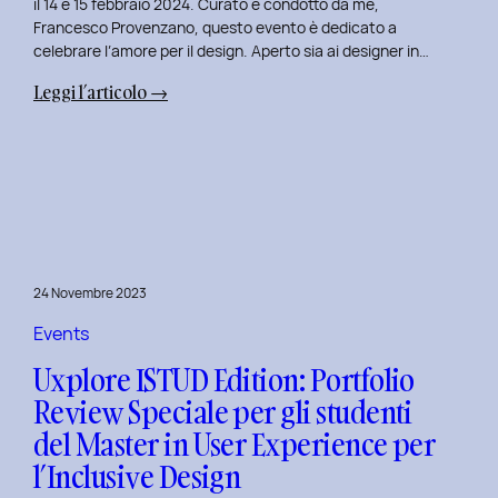
il 14 e 15 febbraio 2024. Curato e condotto da me,
Francesco Provenzano, questo evento è dedicato a
celebrare l’amore per il design. Aperto sia ai designer in…
:
Leggi l’articolo →
Uxplore
Love
Edition
2024:
Portfolio
Review
Speciale
24 Novembre 2023
per
San
Events
Valentino
Uxplore ISTUD Edition: Portfolio
e
Review Speciale per gli studenti
San
del Master in User Experience per
Faustino
l’Inclusive Design