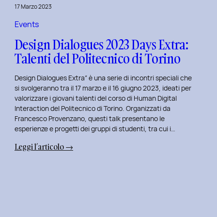
della
17 Marzo 2023
Prototipazione
UI
Events
con
Design Dialogues 2023 Days Extra:
Alisia
Talenti del Politecnico di Torino
Pellegrini.
Design Dialogues Extra” è una serie di incontri speciali che
si svolgeranno tra il 17 marzo e il 16 giugno 2023, ideati per
valorizzare i giovani talenti del corso di Human Digital
Interaction del Politecnico di Torino. Organizzati da
Francesco Provenzano, questi talk presentano le
esperienze e progetti dei gruppi di studenti, tra cui i…
:
Leggi l’articolo →
Design
Dialogues
2023
Days
Extra:
Talenti