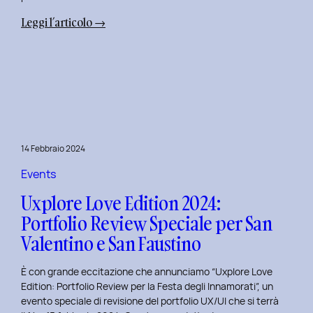
:
Leggi l’articolo →
Terza
Edizione
del
Corso
di
Design
per
14 Febbraio 2024
il
Retail
Events
Digitale
Uxplore Love Edition 2024:
al
Portfolio Review Speciale per San
Politecnico
Valentino e San Faustino
di
Torino
È con grande eccitazione che annunciamo “Uxplore Love
Edition: Portfolio Review per la Festa degli Innamorati”, un
evento speciale di revisione del portfolio UX/UI che si terrà