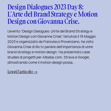
Design
Design Dialogues 2023 Day 8:
con
L’Arte del Brand Strategy e Motion
Alberto
Design con Giovanna Crise.
Colopi.
L’evento “Design Dialogues: L’Arte del Brand Strategy e
Motion Design con Giovanna Crise”, tenutosi il 19 Maggio
2023 e organizzato da Francesco Provenzano, ha visto
Giovanna Crise di Illo.tv parlare dell’importanza di unire
brand strategy e motion design. Ha presentato case
studies di progetti per Alibaba.com, Strava e Google,
dimostrando come il motion design possa…
:
Leggi l’articolo →
Design
Dialogues
2023
Day
8:
L’Arte