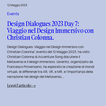
del
12 Maggio 2023
Brand
Strategy
Events
e
Design Dialogues 2023 Day 7:
Motion
Viaggio nel Design Immersivo con
Design
Christian Colonna.
con
Giovanna
Design Dialogues: Viaggio nel Design Immersivo con
Crise.
Christian Colonna”, evento del 12 Maggio 2023, ha visto
Christian Colonna di Accenture Song discutere il
Metaverso e il design immersivo. L’evento, organizzato da
Francesco Provenzano, ha esplorato la creazione di mondi
virtuali, le differenze tra AR, VR, e MR, e l’importanza della
narrazione nel design del Metaverso,…
:
Leggi l’articolo →
Design
Dialogues
2023