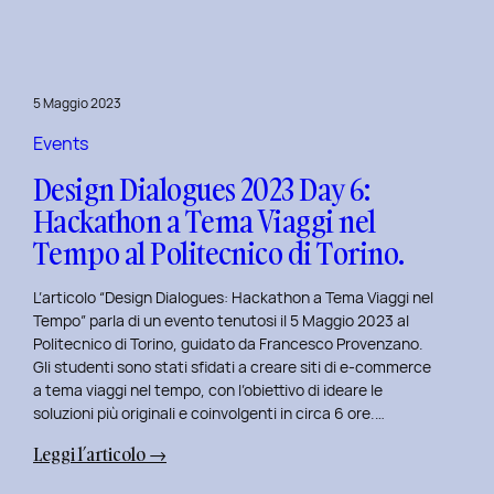
Day
7:
Viaggio
nel
5 Maggio 2023
Design
Immersivo
Events
con
Design Dialogues 2023 Day 6:
Christian
Hackathon a Tema Viaggi nel
Colonna.
Tempo al Politecnico di Torino.
L’articolo “Design Dialogues: Hackathon a Tema Viaggi nel
Tempo” parla di un evento tenutosi il 5 Maggio 2023 al
Politecnico di Torino, guidato da Francesco Provenzano.
Gli studenti sono stati sfidati a creare siti di e-commerce
a tema viaggi nel tempo, con l’obiettivo di ideare le
soluzioni più originali e coinvolgenti in circa 6 ore.…
:
Leggi l’articolo →
Design