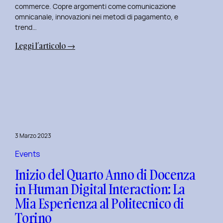
commerce. Copre argomenti come comunicazione
omnicanale, innovazioni nei metodi di pagamento, e
trend…
:
Leggi l’articolo →
Seconda
Edizione
del
Corso
di
Design
per
3 Marzo 2023
il
Retail
Events
Digitale
Inizio del Quarto Anno di Docenza
al
in Human Digital Interaction: La
Politecnico
Mia Esperienza al Politecnico di
di
Torino
Torino