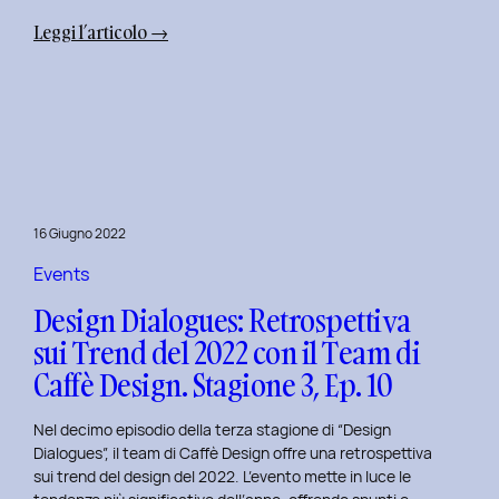
:
Leggi l’articolo →
Uxplore
Weekend
Edition
2022:
Portfolio
Review
per
16 Giugno 2022
trasformare
il
Events
Tuo
Design Dialogues: Retrospettiva
Portfolio
sui Trend del 2022 con il Team di
UX/UI
Caffè Design. Stagione 3, Ep. 10
a
Settembre
Nel decimo episodio della terza stagione di “Design
Dialogues”, il team di Caffè Design offre una retrospettiva
sui trend del design del 2022. L’evento mette in luce le