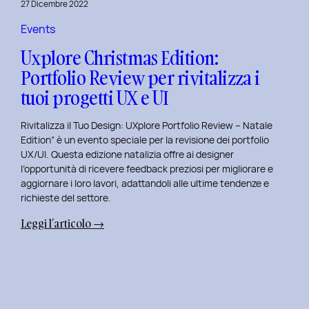
27 Dicembre 2022
di
Elisa
Events
Luisi
Uxplore Christmas Edition:
e
Portfolio Review per rivitalizza i
Enrica
tuoi progetti UX e UI
Falletti
sul
Rivitalizza il Tuo Design: UXplore Portfolio Review – Natale
Dating
Edition” è un evento speciale per la revisione dei portfolio
per
UX/UI. Questa edizione natalizia offre ai designer
Millennials
l’opportunità di ricevere feedback preziosi per migliorare e
e
aggiornare i loro lavori, adattandoli alle ultime tendenze e
Gen
richieste del settore.
Z
:
Leggi l’articolo →
Uxplore
Christmas
Edition:
Portfolio
Review