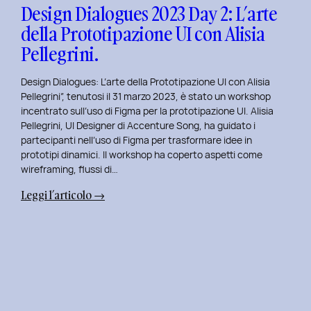
con
Design Dialogues 2023 Day 2: L’arte
Orsola
della Prototipazione UI con Alisia
Di
Pellegrini.
Donato.
Design Dialogues: L’arte della Prototipazione UI con Alisia
Pellegrini”, tenutosi il 31 marzo 2023, è stato un workshop
incentrato sull’uso di Figma per la prototipazione UI. Alisia
Pellegrini, UI Designer di Accenture Song, ha guidato i
partecipanti nell’uso di Figma per trasformare idee in
prototipi dinamici. Il workshop ha coperto aspetti come
wireframing, flussi di…
:
Leggi l’articolo →
Design
Dialogues
2023
Day
2:
L’arte