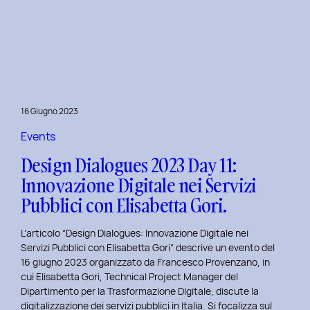
Presentazione
della
Tesi
‘Filò’
di
Virginia
Lugli:
16 Giugno 2023
Innovazione
e
Events
Sostenibilità
Design Dialogues 2023 Day 11:
nel
Innovazione Digitale nei Servizi
Fashion
Pubblici con Elisabetta Gori.
E-
commerce
L’articolo “Design Dialogues: Innovazione Digitale nei
al
Servizi Pubblici con Elisabetta Gori” descrive un evento del
Politecnico
16 giugno 2023 organizzato da Francesco Provenzano, in
di
cui Elisabetta Gori, Technical Project Manager del
Torino
Dipartimento per la Trasformazione Digitale, discute la
digitalizzazione dei servizi pubblici in Italia. Si focalizza sul