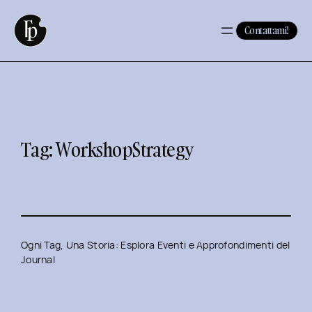
Vai
al
Contattami!
contenuto
Tag:
WorkshopStrategy
Ogni Tag, Una Storia: Esplora Eventi e Approfondimenti del
Journal