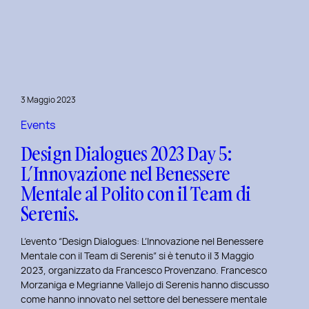
Dialogues
2023
Day
6:
Hackathon
a
3 Maggio 2023
Tema
Viaggi
Events
nel
Design Dialogues 2023 Day 5:
Tempo
L’Innovazione nel Benessere
al
Mentale al Polito con il Team di
Politecnico
di
Serenis.
Torino.
L’evento “Design Dialogues: L’Innovazione nel Benessere
Mentale con il Team di Serenis” si è tenuto il 3 Maggio
2023, organizzato da Francesco Provenzano. Francesco
Morzaniga e Megrianne Vallejo di Serenis hanno discusso
come hanno innovato nel settore del benessere mentale