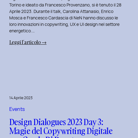
Serenis.
Torino e ideato da Francesco Provenzano, si è tenuto il 28
Aprile 2023. Durante il talk, Carolina Attanasio, Enrico
Mosca e Francesco Cardascia di NeN hanno discusso le
loro innovazioni in copywriting, UX e UI design nel settore
energetico.…
:
Leggi l’articolo →
Design
Dialogues
2023
Day
4:
Creatività
e
14 Aprile 2023
Innovazione
Digitale
Events
con
Design Dialogues 2023 Day 3:
il
Magie del Copywriting Digitale
Team