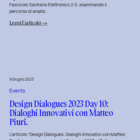
Fascicolo Sanitario Elettronico 2.0, esaminando il
percorso di analisi…
:
Leggi l’articolo →
Design
Dialogues
2023
Day
11:
Innovazione
Digitale
9 Giugno 2023
nei
Servizi
Events
Pubblici
Design Dialogues 2023 Day 10:
con
Dialoghi Innovativi con Matteo
Elisabetta
Piuri.
Gori.
L’articolo “Design Dialogues: Dialoghi Innovativi con Matteo