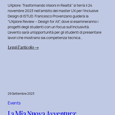
UXplore: Trasformando Visioni in Realtà” si terrà il 24
novembre 2023 nell’ambito del master UX per l’Inclusive
Design di ISTUD. Francesco Provenzano guiderà la
“UXplore Review – Design for All”, dove si esamineranno i
progetti degli studenti con un focus sull’inclusività.
L’evento sarà un’opportunità per gli studenti di presentare
lavori che mostrano sia competenza tecnica…
:
Leggi l’articolo →
Uxplore
ISTUD
Edition:
Portfolio
Review
Speciale
per
29 Settembre 2023
gli
studenti
Events
del
La Mia Nuova Avventura:
Master