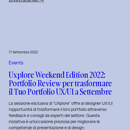
Uxplore
Weekend
Edition
2022:
Portfolio
Review
per
17 Settembre 2022
far
evolvere
Events
il
Uxplore Weekend Edition 2022:
Tuo
Portfolio Review per trasformare
Portfolio
il Tuo Portfolio UX/UI a Settembre
UX/UI
a
La sessione esclusiva di “UXplore” offre ai designer UX/UI
Ottobre
l’opportunità di trasformare il loro portfolio attraverso
feedback e consigli da esperti del settore. Questa
iniziativa è un’occasione preziosa per migliorare le
competenze di presentazione e di design.